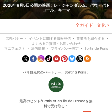
2026年8月5日公開の映画：レ・ジャンダルム、パウ・パト
ロール、キーマ
全ガイド : 文化 >
広告バナー
•
イベントに関する情報発信
•
事業所を紹介する
•
よくあるご質問・お問い合わせ
マニフェスト
•
法的情報
•
プライバシー設定
•
Sortir de Paris
パリ観光局のパートナー、Sortir à Paris：
最高のヒントà Paris et en Île de Franceを無
料で受け取る：