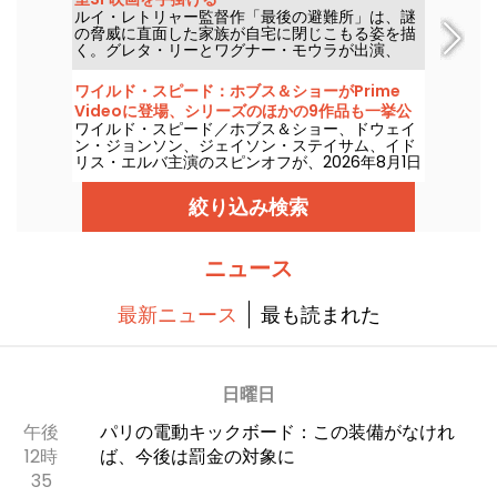
ルイ・レトリャー監督作「最後の避難所」は、謎
の脅威に直面した家族が自宅に閉じこもる姿を描
く。グレタ・リーとワグナー・モウラが出演、
Netflixで2026年8月7日に配信。
ワイルド・スピード：ホブス＆ショーがPrime
Videoに登場、シリーズのほかの9作品も一挙公
ワイルド・スピード／ホブス＆ショー、ドウェイ
開
ン・ジョンソン、ジェイソン・ステイサム、イド
リス・エルバ主演のスピンオフが、2026年8月1日
にプライム・ビデオで配信開始。
絞り込み検索
ニュース
最新ニュース
最も読まれた
日曜日
午後
パリの電動キックボード：この装備がなけれ
12時
ば、今後は罰金の対象に
35