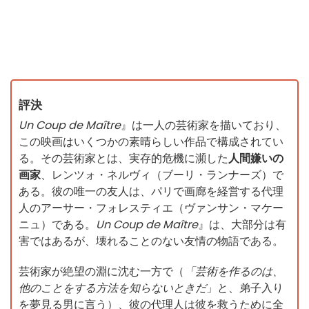
評決
Un Coup de Maître
』は一人の芸術家を描いており、
この映画はいくつかの素晴らしい作品で構成されてい
る。その芸術家とは、実存的危機に瀕した
人間嫌いの
画家
、レンツォ・ネルヴィ（ブーリ・ランナーズ）で
ある。彼の唯一の友人は、パリで画廊を経営する代理
人のアーサー・フォレスティエ（ヴァンサン・マケー
ニュ）である。
Un Coup de Maître
』は、大部分は有
害ではあるが、壊れることのない友情の物語である。
芸術家が絶望の淵に沈む一方で（
「芸術を作るのは、
他のことをする方法を知らないときだ
」と、弟子入り
を夢見る男に言う）、彼の代理人は彼を救うために全