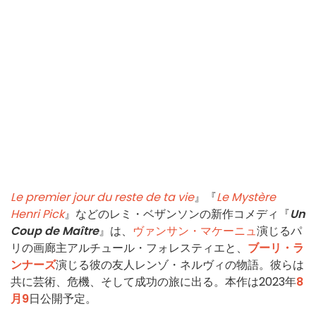
Le premier jour du reste de ta vie
』『
Le Mystère
Henri Pick
』などのレミ・ベザンソンの新作コメディ『
Un
Coup de Maître
』は、
ヴァンサン・マケーニュ
演じるパ
リの画廊主アルチュール・フォレスティエと、
ブーリ・ラ
ンナーズ
演じる彼の友人レンゾ・ネルヴィの物語。彼らは
共に芸術、危機、そして成功の旅に出る。本作は2023年
8
月9
日公開予定。