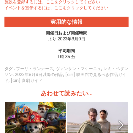
施設を登録するには、ここをクリックしてください
イベントを宣伝するには、ここをクリックしてください
実用的な情報
開催日および開催時間
より 2023年8月9日
平均期間
1 時 35 分
タグ :
ブーリ・ランナーズ
,
ヴァンサン・マケーニュ
,
レミ・ベザン
ソン
,
2023年8月9日以降の作品
,
[cin] 映画館で見るべき作品ガイ
ド
,
[cin] 喜劇ガイド
あわせて読みたい...