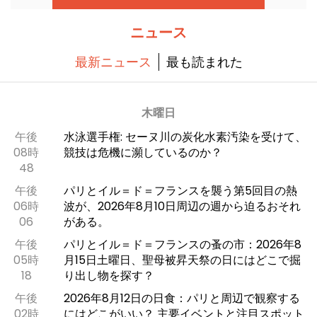
登場する。
ニュース
最新ニュース
最も読まれた
木曜日
午後
水泳選手権: セーヌ川の炭化水素汚染を受けて、
08時
競技は危機に瀕しているのか？
48
午後
パリとイル＝ド＝フランスを襲う第5回目の熱
06時
波が、2026年8月10日周辺の週から迫るおそれ
06
がある。
午後
パリとイル＝ド＝フランスの蚤の市：2026年8
05時
月15日土曜日、聖母被昇天祭の日にはどこで掘
18
り出し物を探す？
午後
2026年8月12日の日食：パリと周辺で観察する
02時
にはどこがいい？ 主要イベントと注目スポット