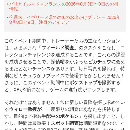
パリとイル＝ド＝フランスの2026年8月3日〜9日のお得
情報
今週末、イヴリーヌ県での10のお出かけプラン — 2026年
8月8日と9日、注目のアイデア
このイベント期間中、トレーナーたちの主なミッション
は、さまざまな「
フィールド調査」の
タスクをこなし、コ
レクションチャレンジを達成することです。これらの課題
を成功させることで、探偵帽をかぶった
ピカチュウに
会え
るまたとないチャンスがあります。毎日写真を撮れば、特
別なピカチュウがサプライズで登場するかもしれません！
さらに、このイベント期間中に
ポケストップを
撮影する
と、XPが2倍になり、ゲームの進行度がアップします。
それだけではありません！常に新しい冒険を探し求めてい
る
ウィロー教授が
、一度限りの調査にあなたを招待しま
す。目的は？指名
手配中のポケモン
」を探し出すこと。し
かし、時間は最重要！
スポット調査は
期間限定なので、イ