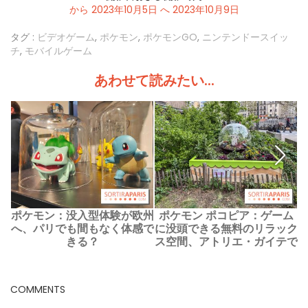
から 2023年10月5日 へ 2023年10月9日
タグ :
ビデオゲーム
,
ポケモン
,
ポケモンGO
,
ニンテンドースイッ
チ
,
モバイルゲーム
あわせて読みたい...
ポケモン：没入型体験が欧州
ポケモン ポコピア：ゲーム
へ、パリでも間もなく体感で
に没頭できる無料のリラック
きる？
ス空間、アトリエ・ガイテで
COMMENTS