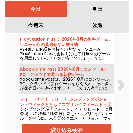
今日
明日
今週末
次週
PlayStation Plus ： 2026年8月の無料ゲーム、
ソニーからの見逃せない贈り物
PS4またはPS5をお持ちの方なら、ソニーが
PlayStation Plusの会員向けに毎月無料のゲーム
を用意していることをご存じでしょう。では、
2026年8月の無料提供タイトルは何でしょうか。
今月のセレクションを確認してください。
Xbox Game Pass 2026年8月：コンソール・
PC・クラウドで遊べる新作ゲーム
Xbox Game Passは、2026年8月にコンソール、
PC、クラウドで新作ゲームを迎え入れ、その多く
が発売日から遊べます。サービス加入者向けに、
Microsoftが発表した主な追加タイトルをご紹介
します。
フォートナイト リロード : シンプソンズがジョ
ン・ウィックとともにスプリングフィールドへ戻
シンプソンズが「フォートナイト リロード」に再
る
登場、2026年7月30日に新しいスプリングフィー
ルドを中心に、未公開のクエストとジョン・ウィ
ックとのコラボを実現。アップデートでは象徴的
なロケーションが追加され、伝説の暗殺者向けの
絞り込み検索
スペシャルスタイルと新たなゲームプレイ要素が