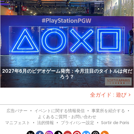
2027年6月のビデオゲーム発売：今月注目のタイトルは何だ
ろう？
全ガイド : 遊び >
広告バナー
•
イベントに関する情報発信
•
事業所を紹介する
•
よくあるご質問・お問い合わせ
マニフェスト
•
法的情報
•
プライバシー設定
•
Sortir de Paris