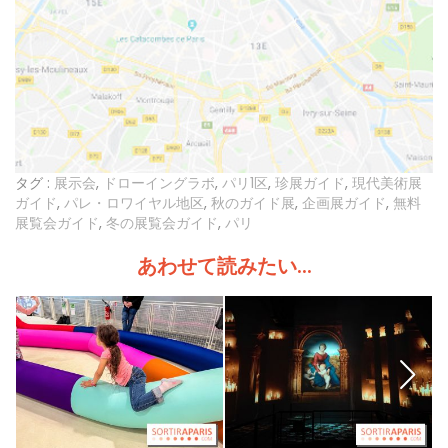
タグ :
展示会
,
ドローイングラボ
,
パリ1区
,
珍展ガイド
,
現代美術展
ガイド
,
パレ・ロワイヤル地区
,
秋のガイド展
,
企画展ガイド
,
無料
展覧会ガイド
,
冬の展覧会ガイド
,
パリ
あわせて読みたい...