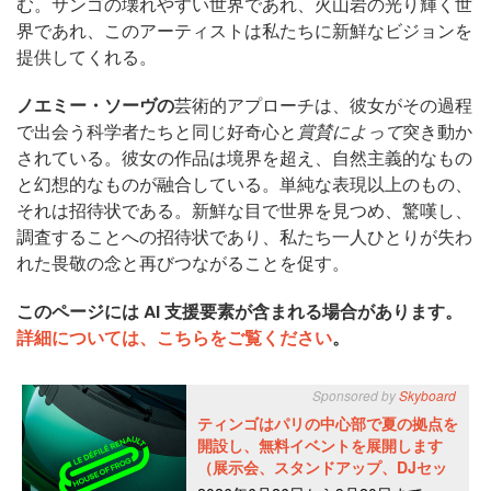
む。サンゴの壊れやすい世界であれ、火山岩の光り輝く世
界であれ、このアーティストは私たちに新鮮なビジョンを
提供してくれる。
ノエミー・ソーヴの
芸術的アプローチは、彼女がその過程
で出会う科学者たちと同じ好奇心と
賞賛によって
突き動か
されている。彼女の作品は境界を超え、自然主義的なもの
と幻想的なものが融合している。単純な表現以上のもの、
それは招待状である。新鮮な目で世界を見つめ、驚嘆し、
調査することへの招待状であり、私たち一人ひとりが失わ
れた畏敬の念と再びつながることを促す。
このページには AI 支援要素が含まれる場合があります。
詳細については、こちらをご覧ください
。