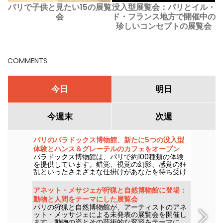
パリで子供と見たい15の展覧
没入型展覧会：パリとイル・
会
ド・フランス地方で開催中の
珍しいコンセプトの展覧会
COMMENTS
今日
明日
今週末
次週
パリのパラドックス博物館、新たに5つの没入型
体験とハンス＆グレーテルのカフェをオープン
パラドックス博物館は、パリで約100種類の体験
を提供しています。錯覚、視覚の幻影、感覚の狂
乱といったさまざまな仕掛けがあなたを待ち受け
ています。騙される快感とシュールな写真を撮る
楽しさに夢中になることでしょう。新たに5つの
アネット・メサジェが狩猟と自然博物館に登場：
インタラクティブな体験が加わり、今こそ自分の
動物と人間をテーマにした展覧会
五感を試す絶好の機会です！さらに、超絶スイー
パリの狩猟と自然博物館が、アーティストのアネ
トな新カフェ「ハンス＆グレーテル」も登場。あ
ット・メッサジェによる未発表の展覧会を開催し
なたを魅了すること間違いなしです。
ます。動物の姿とその芸術的な変容をテーマに、