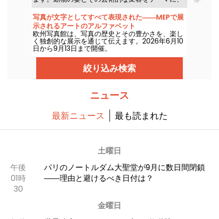
4月14日から2026年9月20日まで展示されます。
「一羽のツバメだけでは春は来ない」というタイ
写真が文字としてすべて表現された――MEPで展
トルのこの展覧会は、インスタレーションやハイ
示されるアートのアルファベット
ブリッドな作品、そして象徴的なアートピースを
欧州写真館は、写真の歴史とその豊かさを、楽し
通じて、博物館のコレクションと対話します。
く独創的な展示を通じて伝えます。2026年6月10
日から9月13日まで開催。
絞り込み検索
ニュース
最新ニュース
最も読まれた
土曜日
午後
パリのノートルダム大聖堂が9月に数日間閉鎖
01時
――理由と避けるべき日付は？
30
金曜日