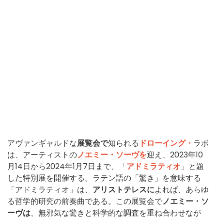
アヴァンギャルドな
展覧会で
知られる
ドローイング・
ラボ
は、アーティストの
ノエミー・ソーヴを
迎え、2023年10
月14日から2024年1月7日まで、「
アドミラティオ
」と題
した特別展を開催する。ラテン語の「驚き」を意味する
「アドミラティオ」は、
アリストテレスに
よれば、あらゆ
る哲学的研究の前奏曲である。この展覧会で
ノエミー・ソ
ーヴは
、無邪気な驚きと科学的な調査を重ね合わせなが