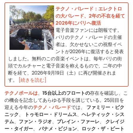
テクノ・パレード：エレクトロ
の大パレード、2年の不在を経て
2026年にパリへ復活
電子音楽ファンには朗報です。
パリのテクノ・パレードの主催
者は、欠かせないこの祝祭イベ
ントが2026年に復活すると発表
しました。無料のこの音楽イベントは、毎年パリの街
頭でカルチャーと電子音楽を称えるもので、二年の中
断を経て、2026年9月19日（土）に再び開催されま
す。
[続きを読む]
テクノポールは
、
15台以上のフロートの
存在を確認し、こ
の機会を記念してあらゆる手段を講じている。25回目を
迎える今年の
テクノ・パレード
では、
ファミリー・ピク
ニック
、
トゥモロー・ドリームス
、
ヘレティック・シス
テム
、
ファン・ラジオ
、
プレイン・ファーレ
、
クレイジ
ー・タイガー
、
パナメ・ビジョン
、
ロック・ザ・ビート