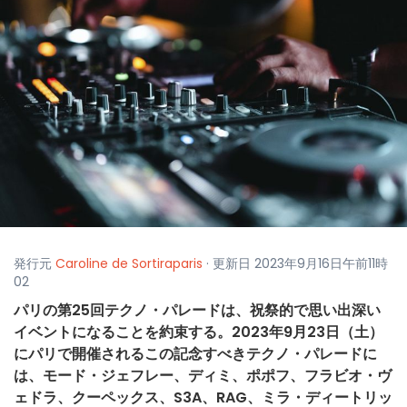
発行元
Caroline de Sortiraparis
· 更新日 2023年9月16日午前11時
02
パリの第25回テクノ・パレードは、祝祭的で思い出深い
イベントになることを約束する。2023年9月23日（土）
にパリで開催されるこの記念すべきテクノ・パレードに
は、モード・ジェフレー、ディミ、ポポフ、フラビオ・ヴ
ェドラ、クーペックス、S3A、RAG、ミラ・ディートリッ