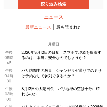
は、多くの観客を迎え入れ、首都におけるオペラ
絞り込み検索
やダンスの情報源として重要な役割を果たしてい
ます。
ニュース
最新ニュース
最も読まれた
月曜日
午後
2026年8月12日の日食：スマホで現象を撮影す
08時
るのは、本当に安全なのでしょうか？
45
午後
パリ訪問中の教皇：シャンゼリゼ通りでのミサ
04時
は予約なしで参列できるのか？
30
午後
8月12日の太陽日食：パリ地域の空は十分に晴
03時
れるのか
00
午後
パリとイル＝ド＝フランスの交通機関：2026年