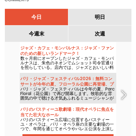
今日
明日
今週末
次週
ジャズ・カフェ・モンパルナス：ジャズ・ファン
のための新しいランドマーク！
数ヶ月前にオープンしたジャズ・カフェ・モンパ
ルナスは、朱色のネオンでムショット司令官通り
を照らしている。店内では、ジャズとおいしい料
理があなたを待っている......。
パリ・ジャズ・フェスティバル2026：無料コン
サートが今年の夏、フローラル公園に再登場、プ
パリ・ジャズ・フェスティバルは今年の夏、Parc
ログラム
Floral（花公園）で再び開幕します。牧歌的な雰
囲気の中で聴ける才気あふれるミュージシャンが
多数LINEupに並びます。以下は2026年6月24日か
ら9月6日までの無料コンサート・プログラムで
パリのバスティーユ歌劇場：現代オペラに焦点を
す！
当てた壮大なホール
パリのバスティーユ広場に位置するバスティー
ユ・オペラは、パリ・オペラ座の主要な劇場の一
つで、年間を通じてオペラやバレエ公演を上演し
ています。1989年に開業したこのモダンな建築