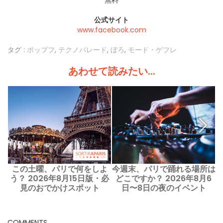
無料
公式サイト
www.facebook.com
タグ :
ポップフ
,
テクノパレード
,
ぼろ
,
モード・ゲフレ
あわせて読みたい...
この土曜、パリで何をしよ
今週末、パリで踊れる場所は
う？ 2026年8月15日版・必
どこですか？ 2026年8月6
見のおでかけスポット
日〜8日の夜のイベント
COMMENTS