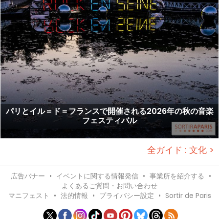
パリとイル＝ド＝フランスで開催される2026年の秋の音楽
フェスティバル
全ガイド : 文化 >
広告バナー
•
イベントに関する情報発信
•
事業所を紹介する
•
よくあるご質問・お問い合わせ
マニフェスト
•
法的情報
•
プライバシー設定
•
Sortir de Paris