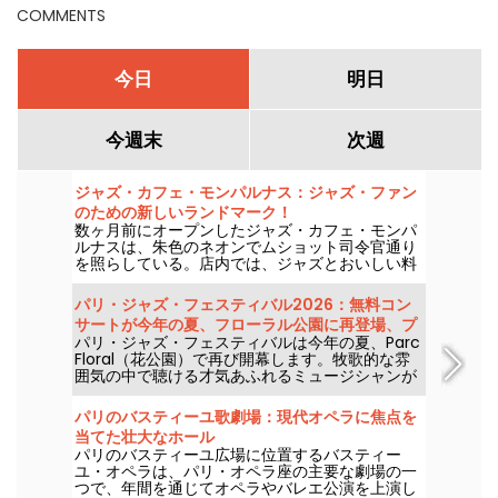
COMMENTS
今日
明日
今週末
次週
ジャズ・カフェ・モンパルナス：ジャズ・ファン
のための新しいランドマーク！
数ヶ月前にオープンしたジャズ・カフェ・モンパ
ルナスは、朱色のネオンでムショット司令官通り
を照らしている。店内では、ジャズとおいしい料
理があなたを待っている......。
パリ・ジャズ・フェスティバル2026：無料コン
サートが今年の夏、フローラル公園に再登場、プ
パリ・ジャズ・フェスティバルは今年の夏、Parc
ログラム
Floral（花公園）で再び開幕します。牧歌的な雰
囲気の中で聴ける才気あふれるミュージシャンが
多数LINEupに並びます。以下は2026年6月24日か
ら9月6日までの無料コンサート・プログラムで
パリのバスティーユ歌劇場：現代オペラに焦点を
す！
当てた壮大なホール
パリのバスティーユ広場に位置するバスティー
ユ・オペラは、パリ・オペラ座の主要な劇場の一
つで、年間を通じてオペラやバレエ公演を上演し