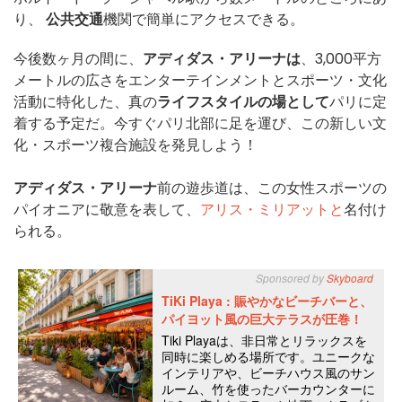
り、
公共交通
機関で簡単にアクセスできる。
今後数ヶ月の間に、
アディダス・アリーナは
、3,000平方
メートルの広さをエンターテインメントとスポーツ・文化
活動に特化した、真の
ライフスタイルの場として
パリに定
着する予定だ。今すぐパリ北部に足を運び、この新しい文
化・スポーツ複合施設を発見しよう！
アディダス・アリーナ
前の遊歩道は、この女性スポーツの
パイオニアに敬意を表して、
アリス・ミリアットと
名付け
られる。