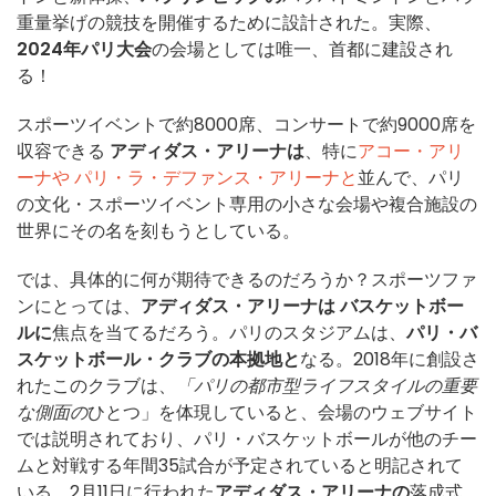
重量挙げの競技を開催するために設計された。実際、
2024年パリ大会
の会場としては唯一、首都に建設され
る！
スポーツイベントで約8000席、コンサートで約9000席を
収容できる
アディダス・アリーナは
、特に
アコー・アリ
ーナや
パリ・ラ・デファンス・アリーナと
並んで、パリ
の文化・スポーツイベント専用の小さな会場や複合施設の
世界にその名を刻もうとしている。
では、具体的に何が期待できるのだろうか？スポーツファ
ンにとっては、
アディダス・アリーナは
バスケットボー
ルに
焦点を当てるだろう。パリのスタジアムは、
パリ・バ
スケットボール・クラブの本拠地と
なる。2018年に創設さ
れたこのクラブは、
「パリの都市型ライフスタイルの重要
な側面の
ひとつ」を体現していると、会場のウェブサイト
では説明されており、パリ・バスケットボールが他のチー
ムと対戦する年間35試合が予定されていると明記されて
いる。2月11日に行われた
アディダス・アリーナの
落成式