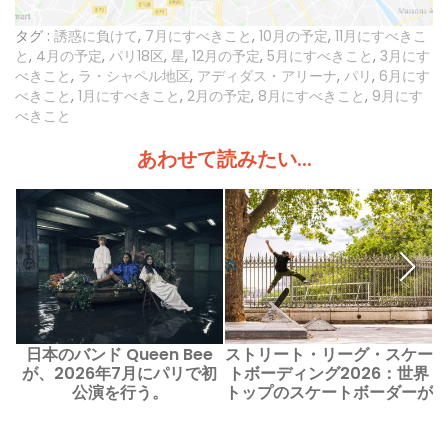
タグ :
誘惑に負けて
,
7月にすべきこと
,
10月の予定
,
11月にすべきこ
と
,
4月の予定
,
パリ18区
,
星
,
12月の予定
,
5月にすべきこと
,
3月にす
べきこと
,
ラ・シャペル地区
,
アディダス・アリーナ
,
パリ
,
6月にす
べきこと
,
1月にすべきこと
,
2月の予定
,
8月にすべきこと
,
9月にす
べきこと
あわせて読みたい...
日本のバンド Queen Bee
ストリート・リーグ・スケー
C
が、2026年7月にパリで初
トボーディング2026：世界
公演を行う。
トップのスケートボーダーが
ローラン・ギャロスに集結