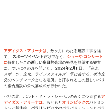
アディダス・アリーナは
、数ヶ月にわたる建設工事を経
て、
スポーツイベントだけ
でなく、
ショーや
コンサート
に
特化したこの
新しい多目的会
場の発見を熱望する観客
に、ついにその扉を開いた。
2024年2月11
日、
「音楽、
スポーツ、文化、ライフスタイルが一堂に会する、都市文
化のベンチマークと
なる場所」と評されるこの新しいパリ
の複合施設の公式落成式が行われた。
パリの北、ポルト・ド・ラ・シャペルの近くに位置する
ア
ディダス・アリーナは
、もともと
オリンピックの
バドミン
トンと新体操、
パラリンピックの
パラバドミントンとパラ