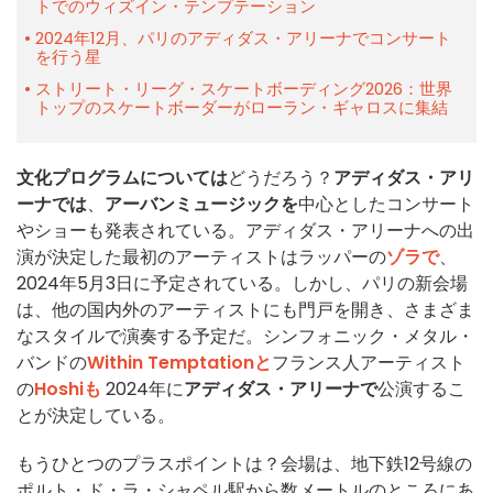
トでのウィズイン・テンプテーション
2024年12月、パリのアディダス・アリーナでコンサート
を行う星
ストリート・リーグ・スケートボーディング2026：世界
トップのスケートボーダーがローラン・ギャロスに集結
文化プログラムについては
どうだろう？
アディダス・アリ
ーナでは
、
アーバンミュージックを
中心としたコンサート
やショーも発表されている。アディダス・アリーナへの出
演が決定した最初のアーティストはラッパーの
ゾラで
、
2024年5月3日に予定されている。しかし、パリの新会場
は、他の国内外のアーティストにも門戸を開き、さまざま
なスタイルで演奏する予定だ。シンフォニック・メタル・
バンドの
Within Temptationと
フランス人アーティスト
の
Hoshiも
2024年に
アディダス・アリーナで
公演するこ
とが決定している。
もうひとつのプラスポイントは？会場は、地下鉄12号線の
ポルト・ド・ラ・シャペル駅から数メートルのところにあ