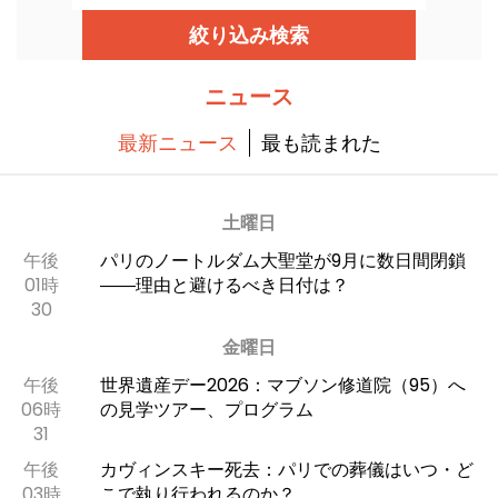
ています。1989年に開業したこのモダンな建築
は、多くの観客を迎え入れ、首都におけるオペラ
絞り込み検索
やダンスの情報源として重要な役割を果たしてい
ます。
ニュース
最新ニュース
最も読まれた
土曜日
午後
パリのノートルダム大聖堂が9月に数日間閉鎖
01時
――理由と避けるべき日付は？
30
金曜日
午後
世界遺産デー2026：マブソン修道院（95）へ
06時
の見学ツアー、プログラム
31
午後
カヴィンスキー死去：パリでの葬儀はいつ・ど
03時
こで執り行われるのか？