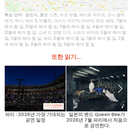
핵심 단어 :
올림픽
,
롤링 스톤
,
자크 브렐
,
에디트 피아프
,
조니 할리
데이
,
픽시
,
파리 9
,
비틀즈
,
크리스 아이작
,
바바라
,
레오 페레
,
7월에
해야 할 일
,
10월에 해야 할 일
,
11월에 해야 할 일
,
4월에 해야 할 일
,
12월에 해야 할 일
,
쇼세 드 앙탱 지구
,
소피안 파마트
,
5월에 해야 할
일
,
3월에 해야 할 일
,
파리
,
6월에 해야 할 일
,
1월에 해야 할 일
,
2월
에 해야 할 일
,
8월에 해야 할 일
,
9월에 해야 할 일
또한 읽기...
파리 : 2026년 가장 기대되는
일본의 밴드 Queen Bee가
공연 일정
2026년 7월 파리에서 처음으
로 공연한다.