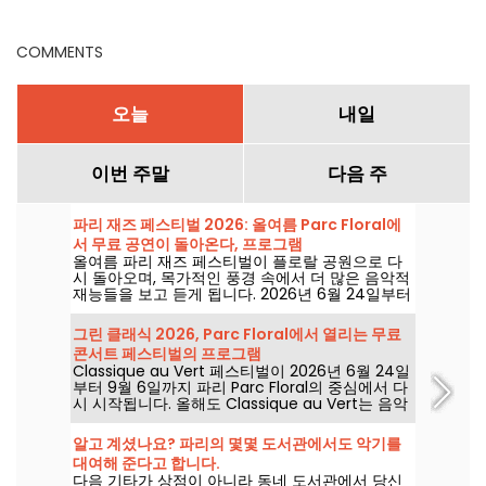
COMMENTS
오늘
내일
이번 주말
다음 주
파리 재즈 페스티벌 2026: 올여름 Parc Floral에
서 무료 공연이 돌아온다, 프로그램
올여름 파리 재즈 페스티벌이 플로랄 공원으로 다
시 돌아오며, 목가적인 풍경 속에서 더 많은 음악적
재능들을 보고 듣게 됩니다. 2026년 6월 24일부터
9월 6일까지 열리는 무료 콘서트 프로그램을 확인
해 보세요!
그린 클래식 2026, Parc Floral에서 열리는 무료
콘서트 페스티벌의 프로그램
Classique au Vert 페스티벌이 2026년 6월 24일
부터 9월 6일까지 파리 Parc Floral의 중심에서 다
시 시작됩니다. 올해도 Classique au Vert는 음악
애호가와 초심자 모두에게 잘 알려진 아티스트들과
떠오르는 신예들의 무대를 앞두고, 함께 더 좋은 템
알고 계셨나요? 파리의 몇몇 도서관에서도 악기를
포와 맑은 날씨를 만끽하라고 초대합니다.
대여해 준다고 합니다.
다음 기타가 상점이 아니라 동네 도서관에서 당신