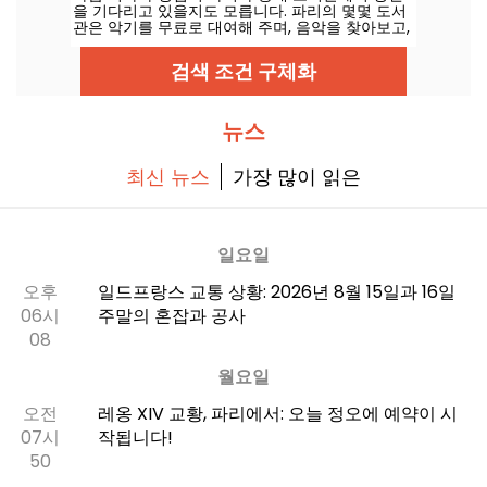
을 기다리고 있을지도 모릅니다. 파리의 몇몇 도서
관은 악기를 무료로 대여해 주며, 음악을 찾아보고,
다시 시작하거나 그저 한 발 내딛어 볼 수 있는 기
회를 제공합니다.
검색 조건 구체화
뉴스
최신 뉴스
가장 많이 읽은
일요일
오후
일드프랑스 교통 상황: 2026년 8월 15일과 16일
06시
주말의 혼잡과 공사
08
월요일
오전
레옹 XIV 교황, 파리에서: 오늘 정오에 예약이 시
07시
작됩니다!
50