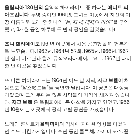
올림피아 130년의
음악적 하이라이트 중 하나는
에디트 피
아프입니다
. 투병 중이던 1961년, 그녀는 이곳에서 자신의 가
장 아름다운 노래 중 하나인
"논, 제 네 레제타 리엔
"을 공연
했고, 3개월 동안 하루에 두 번씩 공연을 열었습니다!
조니 할리데이도
1961년 이곳에서 처음 공연했을 때 행복감
을 느꼈습니다. 1962년, 1964년 57회, 1965년, 1966년, 1967
년 실비 바르탄과 함께 뮤직오라마에서, 그리고 1967년 다시
한 번 이곳을 찾았습니다.
또 다른 하이라이트는 1964년 어느 날 저녁,
자크 브렐이
처
음으로
"암스테르담"
을 공연한 날입니다. 이 공연은 대성공
이었으며 그의 무대는 많은 사람들의 기억에 새겨져 있습니
다.
자크 브렐
은 올림피아에 큰 애착을 가지고 있었고, 1966
년 10월에는 이곳에서 공식 고별 공연을 가졌습니다.
노래와 콘서트가
올림피아의
역사에 지대한 영향을 미쳤다
면 쇼도 마찬가지입니다. 수년 동안 콜루체, 가이 베도스, 플