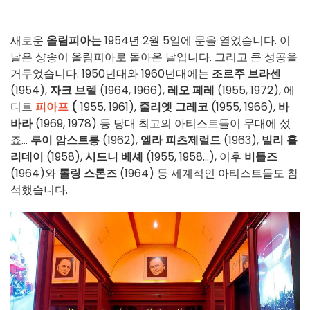
새로운
올림피아는
1954년 2월 5일에 문을 열었습니다. 이
날은 샹송이 올림피아로 돌아온 날입니다. 그리고 큰 성공을
거두었습니다. 1950년대와 1960년대에는
조르주 브라센
(1954),
자크 브렐
(1964, 1966),
레오 페레
(1955, 1972), 에
디트
피아프
(
1955, 1961),
줄리엣 그레코
(1955, 1966),
바
바라
(1969, 1978) 등 당대 최고의 아티스트들이 무대에 섰
죠...
루이 암스트롱
(1962),
엘라 피츠제럴드
(1963),
빌리 홀
리데이
(1958),
시드니 베셰
(1955, 1958...), 이후
비틀즈
(1964)와
롤링 스톤즈
(1964) 등 세계적인 아티스트들도 참
석했습니다.