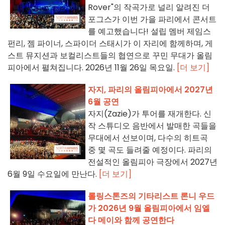
Rover"의 작곡가로 널리 알려진 더
포그스가 이번 가을 파리에서 콘서트
를 예고했습니다! 설립 멤버 제임스
펀리, 젬 파이너, 스파이더 스태시가 이 자리에 함께하며, 게
스트 뮤지션과 보컬리스트들의 협연으로 꾸민 무대가 올림
피아에서 펼쳐집니다. 2026년 11월 26일 목요일.
[더 보기]
자지, 파리의 올림피아에서 2027년
6월 공연
자지(Zazie)가 투어를 재개한다. 신
작 스튜디오 음반에서 발매한 곡들을
무대에서 선보이며, 다수의 히트곡
중 몇 곡도 들려줄 예정이다. 파리의
전설적인 올림피아 극장에서 2027년
6월 9일 수요일에 만난다.
[더 보기]
롤링스톤즈의 기타리스트 론니 우드
가 2026년 9월 올림피아에서 임엘
다 메이와 함께 공연한다