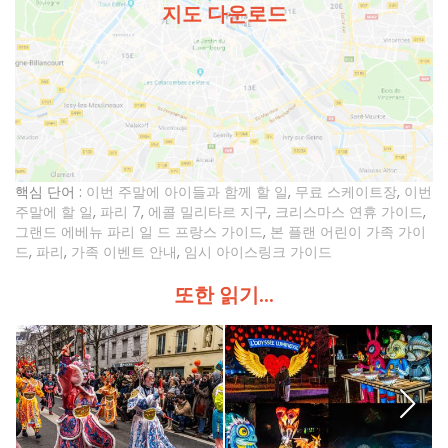
지도 다운로드
핵심 단어 :
이번 주말에 아이들과 함께 할 일
,
무료 스케이트장
,
이번
주말에 할 일
,
파리 7
,
에콜 밀리타르 지구
,
크리스마스 연휴 가이드
,
그랜드 에베뉴 파리 일 드 프랑스 가이드
,
본 플랜 어린이 가족 가이
드
,
파리
,
가족 이벤트 안내
,
임시 아이스링크 가이드
또한 읽기...