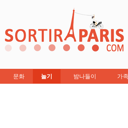
문화
놀기
밤나들이
가