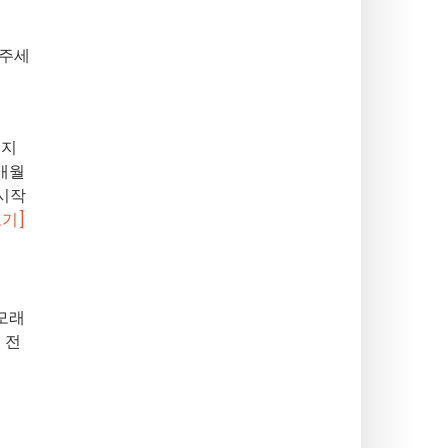
 주세
문지
매월
 시작
보기]
 모래
 전