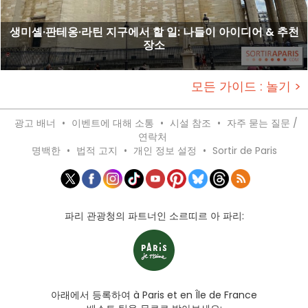
생미셸·판테옹·라틴 지구에서 할 일: 나들이 아이디어 & 추천
장소
모든 가이드 : 놀기 >
광고 배너
•
이벤트에 대해 소통
•
시설 참조
•
자주 묻는 질문 /
연락처
명백한
•
법적 고지
•
개인 정보 설정
•
Sortir de Paris
파리 관광청의 파트너인 소르띠르 아 파리:
아래에서 등록하여 à Paris et en Île de France