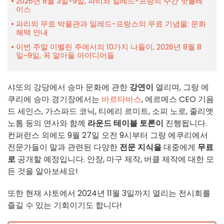
2026년 8월 3일~9일, 파리와 일레드-프랑의 주간 핫플레
이스
파리의 무료 박물관과 일레드-프랑스의 무료 기념물: 문화
혜택 안내
이번 주말 이벨린 주에서의 10가지 나들이, 2026년 8월 8
일~9일, 꼭 알아둘 아이디어들
샤또의 강당에서 승마 문화에 관한
강연이
열리며, 그랑 에
쿠리에 승마 경기장에서는
바르타바스
, 에르메스 CEO 기욤
드 세인스, 가스파드 코닉, 티에리 르미트, 소피 노로, 줄리엣
노톰 등의 연사와 함께
라운드 테이블 토론이
진행됩니다.
컨퍼런스 외에도 9월 27일 오전 9시부터 그랑 에쿠리에서
전문가들이 말과 관련된 다양한
전문 지식을
대중에게
무료
로
공개할 예정입니다. 안장, 마구 제작, 버클 제작에 대한 모
든 것을 알아보세요!
또한 현재 샤토에서 2024년 11월 3일까지 열리는 전시회를
즐길 수 있는 기회이기도 합니다!