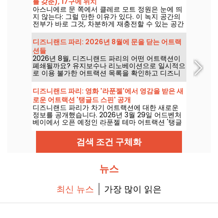
를 갖춘), 17구에 위치
아스니에르 문 쪽에서 클레르 모트 정원은 눈에 띄
지 않는다: 그럴 만한 이유가 있다. 이 녹지 공간의
전부가 바로 그것, 차분하게 재충전할 수 있는 공간
을 제공하는 것이 목표다.
디즈니랜드 파리: 2026년 8월에 문을 닫는 어트랙
션들
2026년 8월, 디즈니랜드 파리의 어떤 어트랙션이
폐쇄될까요? 유지보수나 리노베이션으로 일시적으
로 이용 불가한 어트랙션 목록을 확인하고 디즈니
파크 방문 계획을 준비하세요.
디즈니랜드 파리: 영화 '라푼젤'에서 영감을 받은 새
로운 어트랙션 '탱글드 스핀' 공개
디즈니랜드 파리가 차기 어트랙션에 대한 새로운
정보를 공개했습니다. 2026년 3월 29일 어드벤처
베이에서 오픈 예정인 라푼젤 테마 어트랙션 '탱글
드 스핀(Tangled Spin)'에 대해 알려진 내용은 다
음과 같습니다.
검색 조건 구체화
뉴스
최신 뉴스
가장 많이 읽은