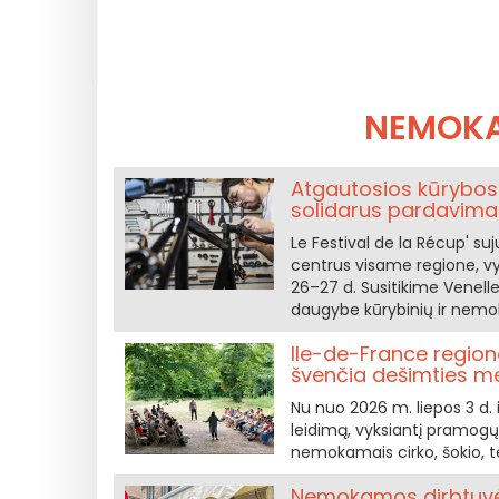
NEMOKA
Atgautosios kūrybos 
solidarus pardavima
Le Festival de la Récup' s
centrus visame regione, vy
26–27 d. Susitikime Venell
daugybe kūrybinių ir nemok
Ile-de-France region
švenčia dešimties met
Nu nuo 2026 m. liepos 3 d. i
leidimą, vyksiantį pramogų 
nemokamais cirko, šokio, te
Nemokamos dirbtuvės