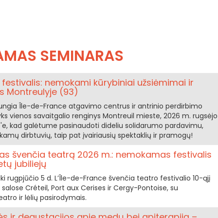
MAS SEMINARAS
festivalis: nemokami kūrybiniai užsiėmimai ir
s Montreulyje (93)
ujungia Île-de-France atgavimo centrus ir antrinio perdirbimo
ks vienos savaitgalio renginys Montreuil mieste, 2026 m. rugsėjo
e'e, kad galėtume pasinaudoti dideliu solidarumo pardavimu,
amų dirbtuvių, taip pat įvairiausių spektaklių ir pramogų!
as švenčia teatrą 2026 m.: nemokamas festivalis
ų jubiliejų
ki rugpjūčio 5 d. L’Île-de-France švenčia teatro festivalio 10-ąjį
salose Créteil, Port aux Cerises ir Cergy-Pontoise, su
atro ir lėlių pasirodymais.
 ir degustacijos apie medų bei apiterapiją –