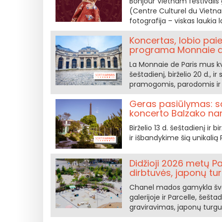
Bonjour Vietnam festivalis
(Centre Culturel du Vietna
fotografija – viskas laukia 
Koncertas, lobio pai
programa Monnaie d
La Monnaie de Paris mus kvie
šeštadienį, birželio 20 d., i
pramogomis, parodomis ir 
Geras pasiūlymas: sa
koncerto Balzako n
Birželio 13 d. šeštadienį ir
ir išbandykime šią unikalią
Didžioji 2026 metų P
dirbtuvės, japonų tu
Chanel mados gamykla šve
galerijoje ir Parcelle, šešt
graviravimas, japonų turgus