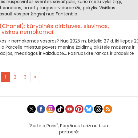
is nuspalvintos šventės savaitgalis, kurio metu vyks žirgų
 vandens, amatų turgus ir viduramžių pokylis. Visiškas
saulį, vos per žingsnį nuo Fontenblo.
(Chanel): kūrybinės dirbtuvės, siuvimas,
.. viskas nemokamai!
kos ir nemokamos vasaros? Nuo 2025 m. birželio 27 d. iki liepos 2
r la Parcelle miestus pavers menine žaidimų aikštele mažiems ir
iacijos, medžiagos ir vaizduotė... Pasiruoškite rankas ir pradėkite
1
2
3
»
"Sortir à Paris", Paryžiaus turizmo biuro
partnerė: