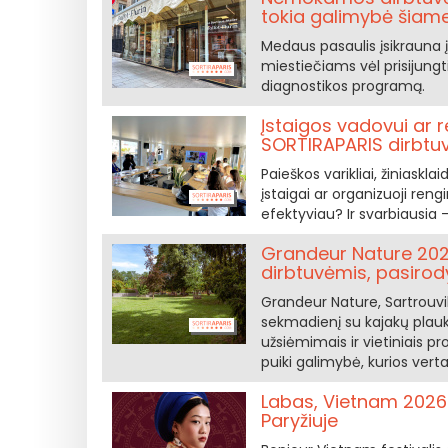
tokia galimybė šiame
Medaus pasaulis įsikrauna į 
miestiečiams vėl prisijung
diagnostikos programą.
Įstaigos vadovui ar r
SORTIRAPARIS dirbtu
Paieškos varikliai, žiniasklaid
įstaigai ar organizuoji rengi
efektyviau? Ir svarbiausia 
Grandeur Nature 2026
dirbtuvėmis, pasirod
Grandeur Nature, Sartrouvil
sekmadienį su kajakų plauk
užsiėmimais ir vietiniais p
puiki galimybė, kurios verta
Labas, Vietnam 2026
Paryžiuje