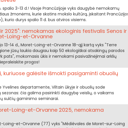
. spalio 3-13 d.! Visoje Prancūzijoje vyks daugybė nemokamų
mžiaus žmonėms, kurie skatins mokslo kultūrą, įskaitant Prancūzijo
 kurio durys spalio 11 d. bus atviros visiems.
nir 2025": nemokamas ekologinis festivalis Senos ir
et-Loing-et-Orvanne
ėjo 13-14 d., Moret-Loing-et-Orvanne 18-ąjį kartą vyks "Terre
gione jūsų laukia daugiau kaip 50 ekologiškai atsakingų parodos
yk pats", mokomasis ūkis ir nemokami pasivažinėjimai arklių
epraleiskite progos!
kuriuose galėsite išmokti pasigaminti obuolių
Yvelines departamente, Viltain ūkyje ir obuolių sode
sezonas: čia galima pasirinkti daugybę veislių, o vaikams
ų sulčių gaminimo seminarai.
Moret-Loing-et-Orvanne 2025, nemokama
et-Loing-et-Orvanne (77) vyks "Médiévales de Moret-sur-Loing