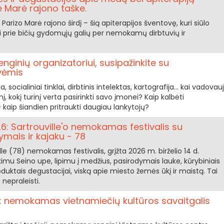
 Marė rajono taške.
Parizo Marė rajono širdį – šią apiterapijos šventovę, kuri siūlo
ti prie bičių gydomųjų galių per nemokamų dirbtuvių ir
enginių organizatoriui, susipažinkite su
vėmis
a, socialiniai tinklai, dirbtinis intelektas, kartografija... kai vadovauj
nį, kokį turinį verta pasirinkti savo įmonei? Kaip kalbėti
– kaip šiandien pritraukti daugiau lankytojų?
: Sartrouville'o nemokamas festivalis su
ymais ir kajaku - 78
le (78) nemokamas festivalis, grįžta 2026 m. birželio 14 d.
imu Seino upe, lipimu į medžius, pasirodymais lauke, kūrybiniais
roduktais degustacijai, viską apie miesto žemės ūkį ir maistą. Tai
 nepraleisti.
: nemokamas vietnamiečių kultūros savaitgalis