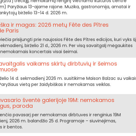
 grįžta į trečiąjį, nemokamą renginį Vietnamo kultūros centre
m) Paryžiaus 13-ajame rajone. Muzika, gastronomija, amatai ir
lankytojų birželio 13–14 d. 2026 m.
eška ir magas: 2026 metų Fête des Pîtres
e Paris
čia prisijungti prie naujosios Fête des Pîtres edicijos, kuri vyks šį
r sekmadienį, birželio 21 d., 2026 m. Per visą savaitgalį mėgaukitės
nemokamais koncertais visai šeimai.
vaitgalis vaikams skirtų dirbtuvių ir šeimos
amuose
 birželio 14 d. sekmadienį 2026 m. susitikime Maison Balzac su vaikai
 Paryžiaus vietą per žaidybiškas ir nemokamas veiklas.
avasario šventė galerijoje 19M: nemokamos
rgus, paroda
nčia pavasarį per nemokamas dirbtuves ir renginius 19M
adienį, 2026 m. balandžio 25 d. Programoje – siuvinėjimas,
 ir bentos.