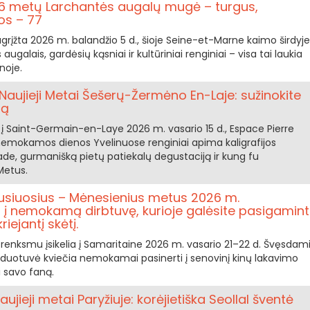
6 metų Larchantės augalų mugė – turgus,
os – 77
įžta 2026 m. balandžio 5 d., šioje Seine-et-Marne kaimo širdyje
ugalais, gardėsių kąsniai ir kultūriniai renginiai – visa tai laukia
noje.
aujieji Metai Šešerų-Žermėno En-Laje: sužinokite
mą
a į Saint-Germain-en-Laye 2026 m. vasario 15 d., Espace Pierre
 nemokamos dienos Yvelinuose renginiai apima kaligrafijos
e, gurmanišką pietų patiekalų degustaciją ir kung fu
Metus.
jusiuosius – Mėnesienius metus 2026 m.
a į nemokamą dirbtuvę, kurioje galėsite pasigamint
iejantį skėtį.
 trenksmu įsikelia į Samaritaine 2026 m. vasario 21–22 d. Švęsdam
arduotuvė kviečia nemokamai pasinerti į senovinį kinų lakavimo
 savo faną.
jieji metai Paryžiuje: korėjietiška Seollal šventė