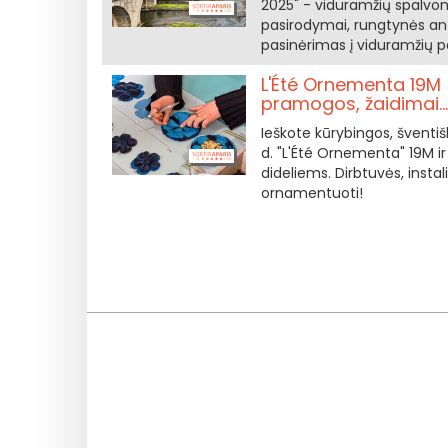
2025" - viduramžių spalvom
pasirodymai, rungtynės ant
pasinėrimas į viduramžių pa
L'Été Ornementa 19M 
pramogos, žaidimai.
Ieškote kūrybingos, šventiš
d. "L'Été Ornementa" 19M i
dideliems. Dirbtuvės, instal
ornamentuoti!