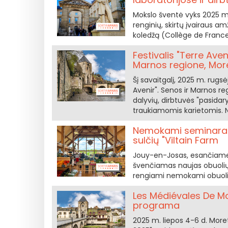
Mokslo šventė vyks 2025 m
renginių, skirtų įvairaus a
koledžą (Collège de France),
Festivalis "Terre Ave
Marnos regione, Mor
Šį savaitgalį, 2025 m. rugs
Avenir". Senos ir Marnos re
dalyvių, dirbtuvės "pasidar
traukiamomis karietomis. N
Nemokami seminarai, 
sulčių "Viltain Farm
Jouy-en-Josas, esančiame 
švenčiamas naujas obuolių 
rengiami nemokami obuoli
Les Médiévales De 
programa
2025 m. liepos 4-6 d. Mor