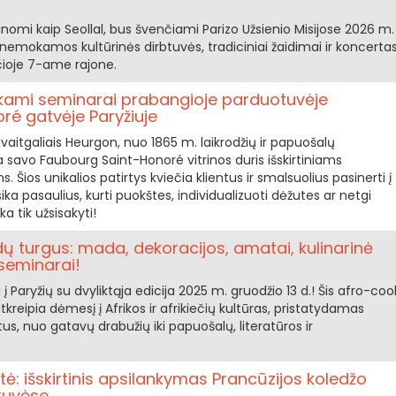
žinomi kaip Seollal, bus švenčiami Parizo Užsienio Misijose 2026 m.
nemokamos kultūrinės dirbtuvės, tradiciniai žaidimai ir koncerta
nčioje 7-ame rajone.
ami seminarai prabangioje parduotuvėje
ré gatvėje Paryžiuje
vaitgaliais Heurgon, nuo 1865 m. laikrodžių ir papuošalų
 savo Faubourg Saint-Honoré vitrinos duris išskirtiniams
s unikalios patirtys kviečia klientus ir smalsuolius pasinerti į
ika pasaulius, kurti puokštes, individualizuoti dėžutes ar netgi
ka tik užsisakyti!
dų turgus: mada, dekoracijos, amatai, kulinarinė
seminarai!
 į Paryžių su dvyliktąja edicija 2025 m. gruodžio 13 d.! Šis afro-coo
reipia dėmesį į Afrikos ir afrikiečių kultūras, pristatydamas
us, nuo gatavų drabužių iki papuošalų, literatūros ir
ė: išskirtinis apsilankymas Prancūzijos koledžo
btuvėse