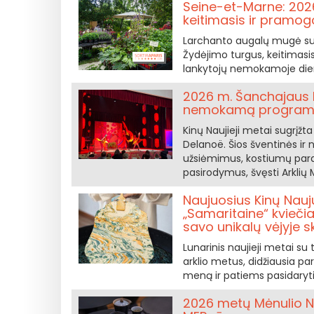
Seine-et-Marne: 202
keitimasis ir pramog
Larchanto augalų mugė sugr
Žydėjimo turgus, keitimasis a
lankytojų nemokamoje die
2026 m. Šanchajaus N
nemokamą progra
Kinų Naujieji metai sugrįžt
Delanoë. Šios šventinės ir
užsiėmimus, kostiumų parad
pasirodymus, švęsti Arklių 
Naujuosius Kinų Nau
„Samaritaine“ kvieči
savo unikalų vėjyje skr
Lunarinis naujieji metai su
arklio metus, didžiausia p
meną ir patiems pasidaryti
2026 metų Mėnulio Nau