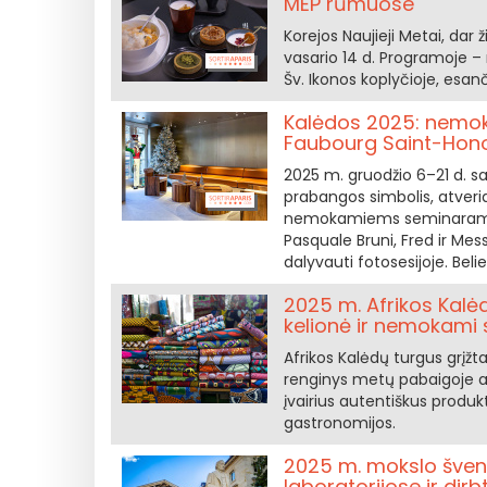
MEP rūmuose
Korejos Naujieji Metai, dar 
vasario 14 d. Programoje – 
Šv. Ikonos koplyčioje, esa
Kalėdos 2025: nemok
Faubourg Saint-Hono
2025 m. gruodžio 6–21 d. sa
prabangos simbolis, atveria
nemokamiems seminarams. Šio
Pasquale Bruni, Fred ir Mess
dalyvauti fotosesijoje. Belie
2025 m. Afrikos Kalė
kelionė ir nemokami 
Afrikos Kalėdų turgus grįžta
renginys metų pabaigoje atk
įvairius autentiškus produkt
gastronomijos.
2025 m. mokslo švent
laboratorijose ir dir