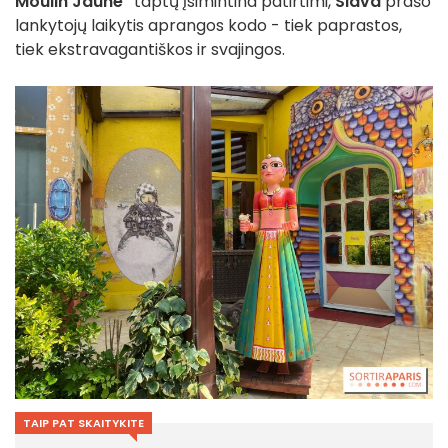
Moulin Jaune"
taptų įsimintina patirtimi,
Slava
prašo
lankytojų laikytis aprangos kodo - tiek paprastos,
tiek ekstravagantiškos ir svajingos.
TAIP PAT SKAITYKITE