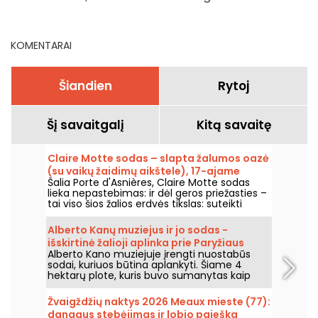
nepraleidžiami renginiai
rugpjūčio 9 d.
KOMENTARAI
Šiandien
Rytoj
Šį savaitgalį
Kitą savaitę
Claire Motte sodas – slapta žalumos oazė
(su vaikų žaidimų aikštele), 17-ajame
Šalia Porte d'Asnières, Claire Motte sodas
Paryžiaus rajone.
lieka nepastebimas: ir dėl geros priežasties –
tai viso šios žalios erdvės tikslas: suteikti
vietą, kur atgauti jėgas, ramiai.
Alberto Kanų muziejus ir jo sodas -
išskirtinė žalioji aplinka prie Paryžiaus
Alberto Kano muziejuje įrengti nuostabūs
vartų
sodai, kuriuos būtina aplankyti. Šiame 4
hektarų plote, kuris buvo sumanytas kaip
vaizdingas sodas, yra nuostabus japoniškas
sodas ir kaimas, angliškas sodas,
Žvaigždžių naktys 2026 Meaux mieste (77):
prancūziškas sodas, miškai ir pievos. Tai tikra
dangaus stebėjimas ir lobio paieška
permaina.