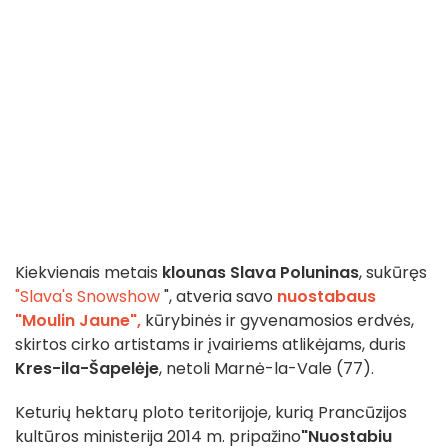
Kiekvienais metais
klounas Slava Poluninas
, sukūręs
"Slava's Snowshow
", atveria savo
nuostabaus
"Moulin Jaune",
kūrybinės ir gyvenamosios erdvės,
skirtos cirko artistams ir įvairiems atlikėjams, duris
Kres-ila-Šapelėje
, netoli Marnė-la-Vale (77).
Keturių hektarų ploto teritorijoje, kurią Prancūzijos
kultūros ministerija 2014 m. pripažino
"Nuostabiu