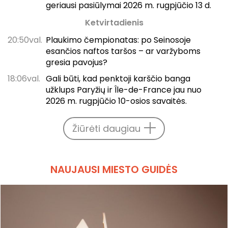
geriausi pasiūlymai 2026 m. rugpjūčio 13 d.
Ketvirtadienis
20:50val.
Plaukimo čempionatas: po Seinosoje
esančios naftos taršos – ar varžyboms
gresia pavojus?
18:06val.
Gali būti, kad penktoji karščio banga
užklups Paryžių ir Île-de-France jau nuo
2026 m. rugpjūčio 10-osios savaitės.
Žiūrėti daugiau
NAUJAUSI MIESTO GUIDĖS