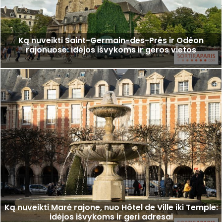
Ką nuveikti Saint-Germain-des-Prés ir Odéon
rajonuose: idėjos išvykoms ir geros vietos
Ką nuveikti Marė rajone, nuo Hôtel de Ville iki Temple:
idėjos išvykoms ir geri adresai