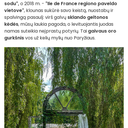
sodu",
o 2018 m. -
"Ile de France regiono paveldo
vietove"
, klounas sukūrė savo keistą, nuostabų ir
spalvingą pasaulį: virš galvų
sklando geltonos
kėdės
, mūsų laukia pagoda, o levituojantis juodas
namas suteikia neįprastų potyrių. Tai
gaivaus oro
gurkšnis
vos už kelių mylių nuo Paryžiaus.