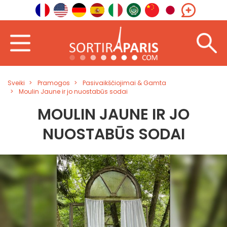
Sveiki
Pramogos
Pasivaikščiojimai & Gamta
Moulin Jaune ir jo nuostabūs sodai
MOULIN JAUNE IR JO
NUOSTABŪS SODAI