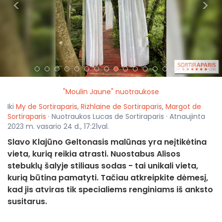
<
>
"Moulin Jaune" nuotraukose
Iki
My de Sortiraparis
,
Rizhlaine de Sortiraparis
,
Margot de
Sortiraparis
· Nuotraukos Lucas de Sortiraparis · Atnaujinta
2023 m. vasario 24 d., 17:21val.
Slavo Klajūno Geltonasis malūnas yra neįtikėtina
vieta, kurią reikia atrasti. Nuostabus Alisos
stebuklų šalyje stiliaus sodas - tai unikali vieta,
kurią būtina pamatyti. Tačiau atkreipkite dėmesį,
kad jis atviras tik specialiems renginiams iš anksto
susitarus.