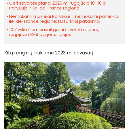
Geri savaitės planai 2026 m. rugpjūčio 10–16 d.
Paryžiuje ir Île-de-France regione
Nemokami muziejai Paryžiuje ir nemokami paminklai
Ile-de-France regione: kultūriniai patarimai
10 išvykų šiam savaitgaliui į Jvelinų regioną,
rugpjūčio 8–9 d., geros idėjos
Kitų renginių laukiame 2023 m. pavasarį.