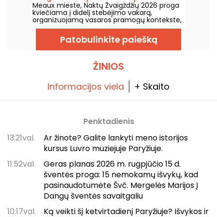
Meaux mieste, Naktų Žvaigždžių 2026 proga
kviečiama į didelį stebėjimo vakarą,
organizuojamą vasaros pramogų kontekste,
rugpjūčio 7-ąją, kad visi taptų tikraisiais
planetų ir žvaigždžių ekspertai!
Patobulinkite paiešką
ŽINIOS
Informacijos viela
+ Skaito
Penktadienis
13:21val.
Ar žinote? Galite lankyti meno istorijos
kursus Luvro muziejuje Paryžiuje.
11:52val.
Geras planas 2026 m. rugpjūčio 15 d.
šventės proga: 15 nemokamų išvykų, kad
pasinaudotumėte Švč. Mergelės Marijos Į
Dangų šventės savaitgaliu
10:17val.
Ką veikti šį ketvirtadienį Paryžiuje? Išvykos ir