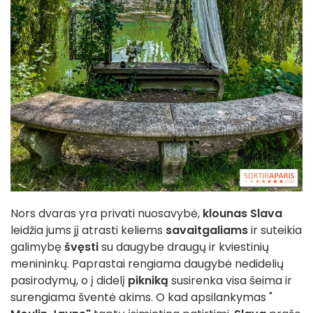
Nors dvaras yra privati nuosavybė,
klounas Slava
leidžia jums jį atrasti keliems
savaitgaliams
ir suteikia
galimybę
švęsti
su daugybe draugų ir kviestinių
menininkų. Paprastai rengiama daugybė nedidelių
pasirodymų, o į didelį
pikniką
susirenka visa šeima ir
surengiama šventė akims. O kad apsilankymas "