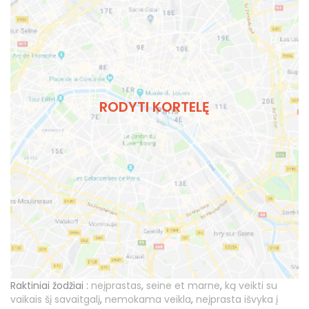
RODYTI KORTELĘ
Raktiniai žodžiai :
neįprastas
,
seine et marne
,
ką veikti su
vaikais šį savaitgalį
,
nemokama veikla
,
neįprasta išvyka į