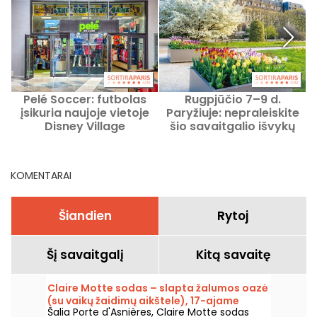
Pelé Soccer: futbolas
Rugpjūčio 7–9 d.
įsikuria naujoje vietoje
Paryžiuje: nepraleiskite
Disney Village
šio savaitgalio išvykų
programos
KOMENTARAI
Šiandien
Rytoj
Šį savaitgalį
Kitą savaitę
Claire Motte sodas – slapta žalumos oazė
(su vaikų žaidimų aikštele), 17-ajame
Šalia Porte d'Asnières, Claire Motte sodas
Paryžiaus rajone.