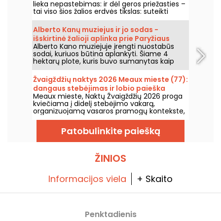
lieka nepastebimas: ir dėl geros priežasties –
tai viso šios žalios erdvės tikslas: suteikti
vietą, kur atgauti jėgas, ramiai.
Alberto Kanų muziejus ir jo sodas -
išskirtinė žalioji aplinka prie Paryžiaus
Alberto Kano muziejuje įrengti nuostabūs
vartų
sodai, kuriuos būtina aplankyti. Šiame 4
hektarų plote, kuris buvo sumanytas kaip
vaizdingas sodas, yra nuostabus japoniškas
sodas ir kaimas, angliškas sodas,
Žvaigždžių naktys 2026 Meaux mieste (77):
prancūziškas sodas, miškai ir pievos. Tai tikra
dangaus stebėjimas ir lobio paieška
permaina.
Meaux mieste, Naktų Žvaigždžių 2026 proga
kviečiama į didelį stebėjimo vakarą,
organizuojamą vasaros pramogų kontekste,
rugpjūčio 7-ąją, kad visi taptų tikraisiais
planetų ir žvaigždžių ekspertai!
Patobulinkite paiešką
ŽINIOS
Informacijos viela
+ Skaito
Penktadienis