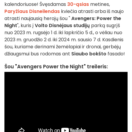
kalendoriuose! Švęsdamas
30-ąsias
metines,
Paryžiaus Disneilendas
kviečia atrasti arba iš naujo
atrasti naujausią herojų šou "
Avengers: Power the
Night
", kuris į
Volto Disnėjaus studijų
parką sugrįš
nuo 2023 m. rugsėjo 1 d. iki lapkričio 5 d., o vėliau nuo
2023 m. gruodžio 2 d. iki 2024 m. sausio 7 d. Kasdienis
šou, kuriame derinami žemėlapiai ir dronai, gerbėjų
džiaugsmui bus rodomas ant
Siaubo bokšto
fasado!
Šou "Avengers Power the Night" treileris: