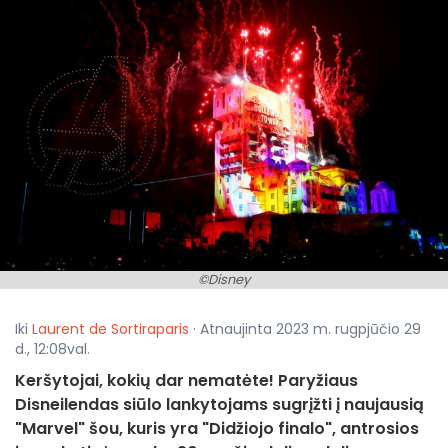
©Disney
Iki
Laurent de Sortiraparis
· Atnaujinta 2023 m. rugpjūčio 29
d., 12:08val.
Keršytojai, kokių dar nematėte! Paryžiaus
Disneilendas siūlo lankytojams sugrįžti į naujausią
"Marvel" šou, kuris yra "Didžiojo finalo", antrosios