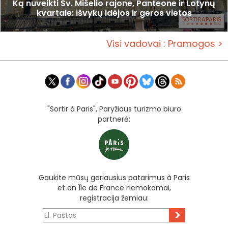
Ką nuveikti Šv. Mišelio rajone, Panteone ir Lotynų
kvartale: išvykų idėjos ir geros vietos
Visi vadovai : Pramogos >
"Sortir à Paris", Paryžiaus turizmo biuro
partnerė:
Gaukite mūsų geriausius patarimus à Paris
et en Île de France nemokamai,
registracija žemiau:
>