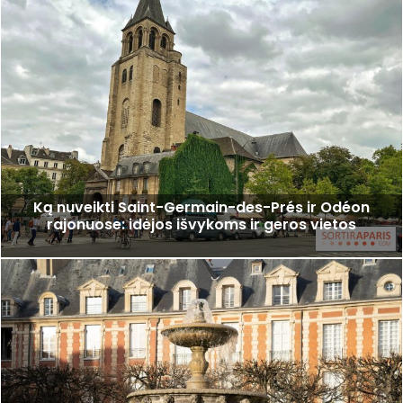
Ką nuveikti Saint-Germain-des-Prés ir Odéon
rajonuose: idėjos išvykoms ir geros vietos