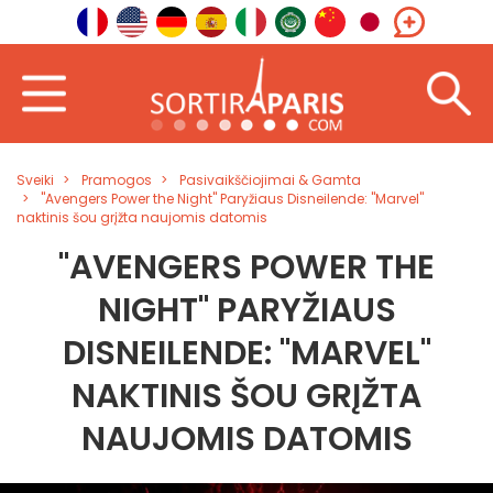
Sveiki
Pramogos
Pasivaikščiojimai & Gamta
"Avengers Power the Night" Paryžiaus Disneilende: "Marvel"
naktinis šou grįžta naujomis datomis
"AVENGERS POWER THE
NIGHT" PARYŽIAUS
DISNEILENDE: "MARVEL"
NAKTINIS ŠOU GRĮŽTA
NAUJOMIS DATOMIS