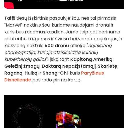
Tai iš tiesų išskirtinis pasaulyje šou, nes tai pirmasis
"Marvel" naktinis šou, kuriame naudojami dronai ir
kuris bus rodomas kasdien. Jame taip pat derinama
pirotechnika, garsas ir šviesa bei vaizdo projekcijos, o
kiekvieną naktį iki
500 dronų
atlieka "
neįtikėtiną
choreografiją, kurioje atsiskleidžia kultinių
superherojų galios
", įskaitant
Kapitoną Ameriką
,
Geležinį žmogų
,
Daktarą Nepažįstamąjį
,
Skarletę
Raganą
,
Hulką
ir
Shang-Chi
, kuris
Paryžiaus
Disneilende
pasirodo pirmą kartą.