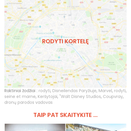
RODYTI KORTELĘ
Raktiniai žodžiai :
rodyti
,
Disneilendas Paryžiuje
,
Marvel
,
rodyti
,
seine et marne
,
Keršytojai
,
"Walt Disney Studios
,
Coupvray
,
dronų parodos vadovas
TAIP PAT SKAITYKITE ...