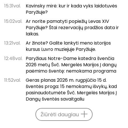
15:31val.
Kavinsky mirė: kur ir kada vyks laidotuvės
Paryžiuje?
15:02val.
Ar norite pamatyti popiežių Levas XIV
Paryžiuje? Štai rezervacijų pradžios data ir
laikas.
13:21val.
Ar žinote? Galite lankyti meno istorijos
kursus Luvro muziejuje Paryžiuje.
12:48val.
Paryžiaus Notre-Dame katedra švenčia
2026 metų Švč. Mergelės Marijos Į dangų
paėmimo šventę: nemokama programa
11:52val.
Geras planas 2026 m. rugpjūčio 15 d.
šventės proga: 15 nemokamų išvykų, kad
pasinaudotumėte Švč. Mergelės Marijos Į
Dangų šventės savaitgaliu
Žiūrėti daugiau