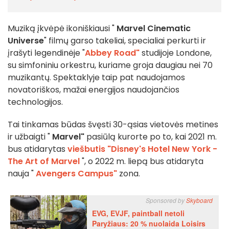
Muziką įkvėpė ikoniškiausi "
Marvel Cinematic
Universe
" filmų garso takeliai, specialiai perkurti ir
įrašyti legendinėje "
Abbey Road"
studijoje Londone,
su simfoniniu orkestru, kuriame groja daugiau nei 70
muzikantų. Spektaklyje taip pat naudojamos
novatoriškos, mažai energijos naudojančios
technologijos.
Tai tinkamas būdas švęsti 30-ąsias vietovės metines
ir užbaigti "
Marvel"
pasiūlą kurorte po to, kai 2021 m.
bus atidarytas
viešbutis "Disney's Hotel New York -
The Art of Marvel
", o 2022 m. liepą bus atidaryta
nauja "
Avengers Campus"
zona.