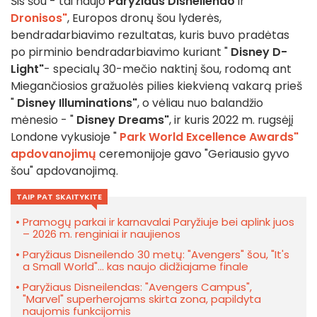
Šis šou - tai naujo
Paryžiaus Disneilendo
ir "
Dronisos"
, Europos dronų šou lyderės,
bendradarbiavimo rezultatas, kuris buvo pradėtas
po pirminio bendradarbiavimo kuriant "
Disney D-
Light"
- specialų 30-mečio naktinį šou, rodomą ant
Miegančiosios gražuolės pilies kiekvieną vakarą prieš
"
Disney Illuminations"
, o vėliau nuo balandžio
mėnesio - "
Disney Dreams"
, ir kuris 2022 m. rugsėjį
Londone vykusioje "
Park World Excellence Awards"
apdovanojimų
ceremonijoje gavo "Geriausio gyvo
šou" apdovanojimą.
TAIP PAT SKAITYKITE
Pramogų parkai ir karnavalai Paryžiuje bei aplink juos
– 2026 m. renginiai ir naujienos
Paryžiaus Disneilendo 30 metų: "Avengers" šou, "It's
a Small World"... kas naujo didžiajame finale
Paryžiaus Disneilendas: "Avengers Campus",
"Marvel" superherojams skirta zona, papildyta
naujomis funkcijomis