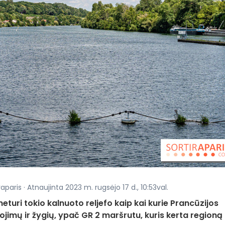
paris · Atnaujinta 2023 m. rugsėjo 17 d., 10:53val.
neturi tokio kalnuoto reljefo kaip kai kurie Prancūzijos
iojimų ir žygių, ypač GR 2 maršrutu, kuris kerta regioną