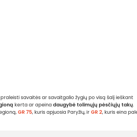
praleisti savaitės ar savaitgalio žygių po visą šalį ieškant
gioną
kerta ar apeina
daugybė tolimųjų pėsčiųjų takų
.
regioną,
GR 75
, kuris apjuosia Paryžių, ir
GR 2
, kuris eina pal