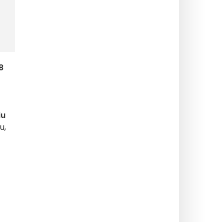
8
iu
u,