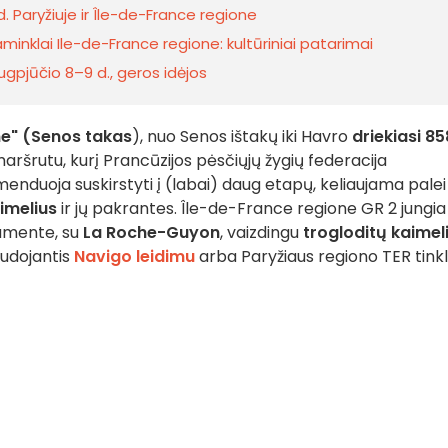
. Paryžiuje ir Île-de-France regione
nklai Ile-de-France regione: kultūriniai patarimai
rugpjūčio 8–9 d., geros idėjos
ine" (Senos takas
), nuo Senos ištakų iki Havro
driekiasi 85
maršrutu, kurį Prancūzijos pėsčiųjų žygių federacija
duoja suskirstyti į (labai) daug etapų, keliaujama palei
imelius
ir jų pakrantes. Île-de-France regione GR 2 jungia
amente, su
La Roche-Guyon
, vaizdingu
trogloditų kaimel
audojantis
Navigo leidimu
arba Paryžiaus regiono TER tinkl