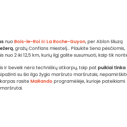
us
nuo
Bois-le-Roi
iki
La Roche-Guyon
, per Ablon šliuzą
 ežerą
, gražų Conflans miestelį... Plaukite Sena pėsčiomis,
uo 2 iki 12,5 km, kurių ilgį galite susumuoti, kaip tik norit
s ir beveik nėra techniškų atkarpų, taip pat
puikiai tinka
pažinti su šio ilgo žygio maršruto maršrutais, nepamirškit
tkarpas rasite
MaRando
programėlėje, kurioje pateikiami
 maršrutai.