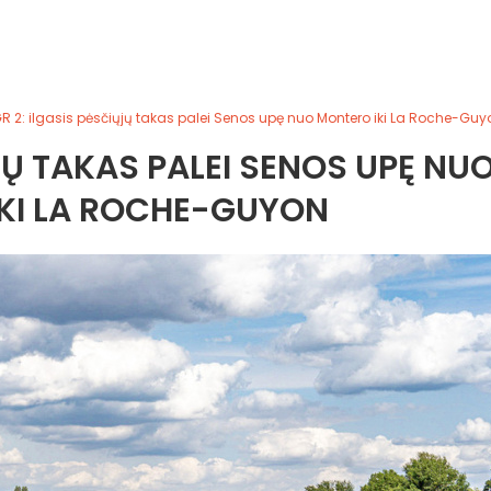
R 2: ilgasis pėsčiųjų takas palei Senos upę nuo Montero iki La Roche-Guy
ŲJŲ TAKAS PALEI SENOS UPĘ NU
KI LA ROCHE-GUYON