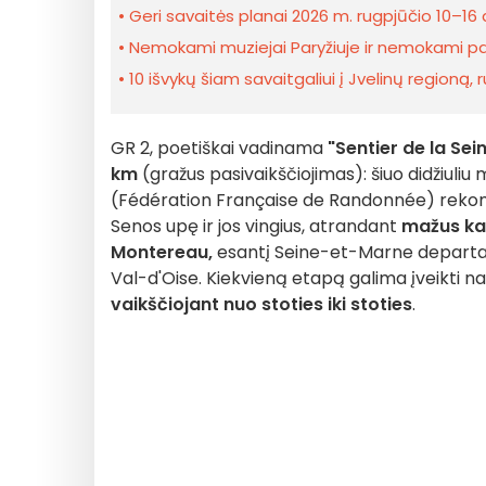
Geri savaitės planai 2026 m. rugpjūčio 10–16 d
Nemokami muziejai Paryžiuje ir nemokami pami
10 išvykų šiam savaitgaliui į Jvelinų regioną, 
GR 2, poetiškai vadinama
"Sentier de la Se
km
(gražus pasivaikščiojimas): šiuo didžiuliu 
(Fédération Française de Randonnée) rekomen
Senos upę ir jos vingius, atrandant
mažus ka
Montereau,
esantį Seine-et-Marne depart
Val-d'Oise. Kiekvieną etapą galima įveikti n
vaikščiojant nuo stoties iki stoties
.