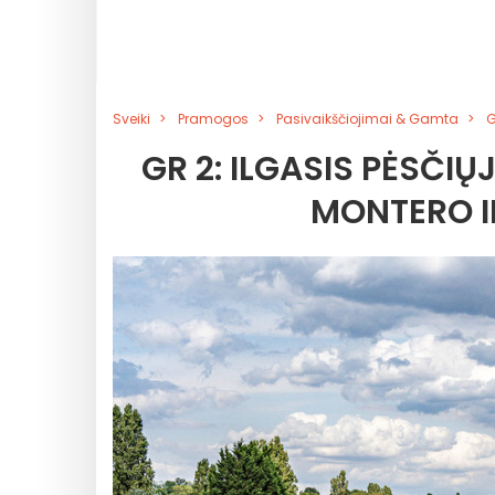
Sveiki
Pramogos
Pasivaikščiojimai & Gamta
G
GR 2: ILGASIS PĖSČI
MONTERO I