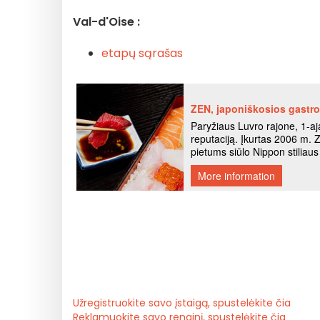
Val-d'Oise :
etapų sąrašas
Užregistruokite savo įstaigą, spustelėkite čia
Reklamuokite savo renginį, spustelėkite čia