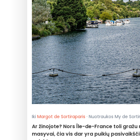
Iki
Margot de Sortiraparis
· Nuotraukos My de Sortira
Ar žinojote? Nors Île-de-France toli gražu 
masyvai, čia vis dar yra puikių pasivaikšč