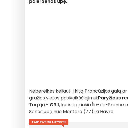
palei Senos upę.
Nebereikės keliauti į kitą Prancūzijos galą ar 
gražios vietos pasivaikščiojimui:
Paryžiaus re
Tarp jų -
GR 1
, kuris apjuosia Île-de-France 
Senos upę nuo Montero (77) iki Havro.
TAIP PAT SKAITYKITE