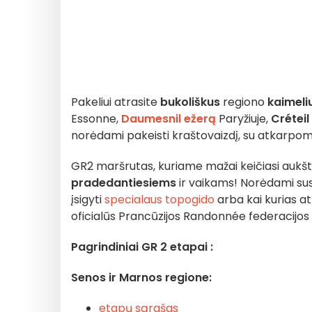
Pakeliui atrasite
bukoliškus
regiono
kaimeli
Essonne,
Daumesnil ežerą
Paryžiuje,
Créteil
norėdami pakeisti kraštovaizdį, su atkarpomis n
GR2 maršrutas, kuriame mažai keičiasi aukšti
pradedantiesiems
ir vaikams! Norėdami susi
įsigyti
specialaus topogido
arba kai kurias a
oficialūs Prancūzijos Randonnée federacijos
Pagrindiniai GR 2 etapai :
Senos ir Marnos regione:
etapų sąrašas