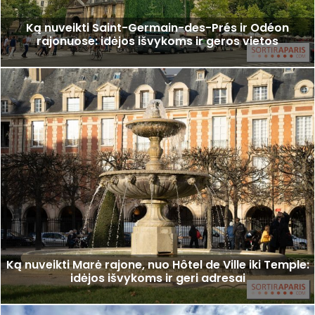
Ką nuveikti Saint-Germain-des-Prés ir Odéon
rajonuose: idėjos išvykoms ir geros vietos
Ką nuveikti Marė rajone, nuo Hôtel de Ville iki Temple:
idėjos išvykoms ir geri adresai