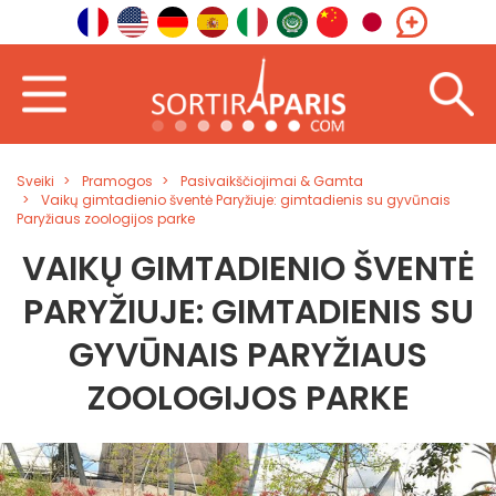
Sveiki
Pramogos
Pasivaikščiojimai & Gamta
Vaikų gimtadienio šventė Paryžiuje: gimtadienis su gyvūnais
Paryžiaus zoologijos parke
VAIKŲ GIMTADIENIO ŠVENTĖ
PARYŽIUJE: GIMTADIENIS SU
GYVŪNAIS PARYŽIAUS
ZOOLOGIJOS PARKE