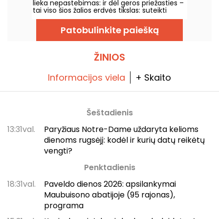
lieka nepastebimas: ir dėl geros priežasties –
tai viso šios žalios erdvės tikslas: suteikti
vietą, kur atgauti jėgas, ramiai.
Patobulinkite paiešką
ŽINIOS
Informacijos viela
+ Skaito
Šeštadienis
13:31val.
Paryžiaus Notre-Dame uždaryta kelioms
dienoms rugsėjį: kodėl ir kurių datų reikėtų
vengti?
Penktadienis
18:31val.
Paveldo dienos 2026: apsilankymai
Maubuisono abatijoje (95 rajonas),
programa