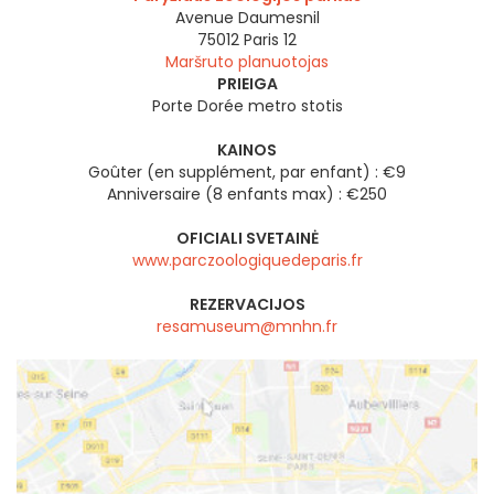
Avenue Daumesnil
75012
Paris 12
Maršruto planuotojas
PRIEIGA
Porte Dorée metro stotis
KAINOS
Goûter (en supplément, par enfant) : €9
Anniversaire (8 enfants max) : €250
OFICIALI SVETAINĖ
www.parczoologiquedeparis.fr
REZERVACIJOS
resamuseum@mnhn.fr