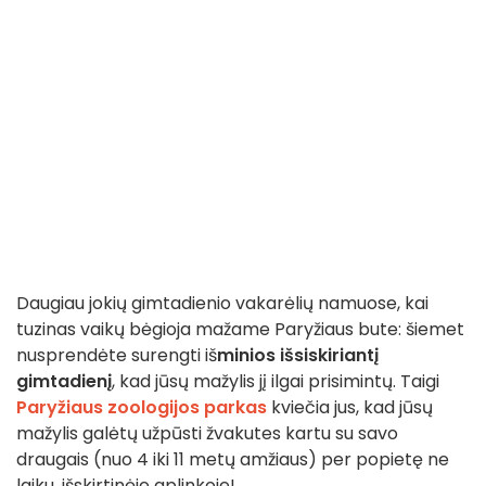
Daugiau jokių gimtadienio vakarėlių namuose, kai
tuzinas vaikų bėgioja mažame Paryžiaus bute: šiemet
nusprendėte surengti iš
minios išsiskiriantį
gimtadienį
, kad jūsų mažylis jį ilgai prisimintų. Taigi
Paryžiaus zoologijos parkas
kviečia jus, kad jūsų
mažylis galėtų užpūsti žvakutes kartu su savo
draugais (nuo 4 iki 11 metų amžiaus) per popietę ne
laiku, išskirtinėje aplinkoje!