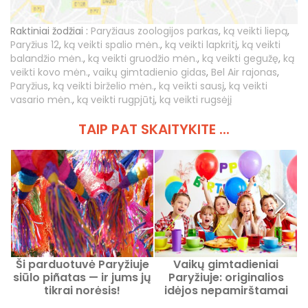
Raktiniai žodžiai :
Paryžiaus zoologijos parkas
,
ką veikti liepą
,
Paryžius 12
,
ką veikti spalio mėn.
,
ką veikti lapkritį
,
ką veikti
balandžio mėn.
,
ką veikti gruodžio mėn.
,
ką veikti gegužę
,
ką
veikti kovo mėn.
,
vaikų gimtadienio gidas
,
Bel Air rajonas
,
Paryžius
,
ką veikti birželio mėn.
,
ką veikti sausį
,
ką veikti
vasario mėn.
,
ką veikti rugpjūtį
,
ką veikti rugsėjį
TAIP PAT SKAITYKITE ...
Ši parduotuvė Paryžiuje
Vaikų gimtadieniai
siūlo piñatas — ir jums jų
Paryžiuje: originalios
tikrai norėsis!
idėjos nepamirštamai
s
popietei