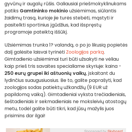
gyvūnų ir augalų rūšis. Galiausiai priešmokyklinukams
patiks
Gamtininko mokinio
užsiėmimas, siūlantis
žaidimų trasą, kurioje jie turės stebėti, mąstyti ir
pasitelkti sportinius įgūdžius, kad išspręstų
programoje pateiktą iššūkį.
Užsiėmimas trunka 1? valandą, o po jo likusią popietės
dalį galėsite laisvai tyrinėti
Zoologijos parką
.
Gimtadienio užsiėmimai turi būti užsakyti ne vėliau
kaip prieš tris savaites specialiame skyriuje: kaina -
250 eurų grupei iki aštuonių vaikų
, įskaitant du
lydinčius suaugusiuosius. Be to, galite paprašyti, kad
zoologijos sodas patiektų užkandžių (9 EUR už
papildomą vaiką). Gimtadieniai vyksta trečiadieniais,
šeštadieniais ir sekmadieniais ne moksleivių atostogų
metu, todėl galite būti tikri, kad jūsų mažylis juos
prisimins dar ilgai!