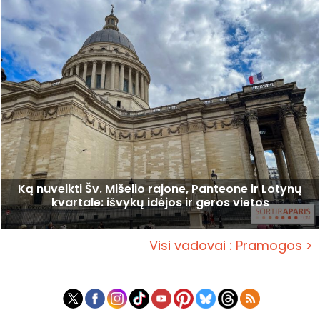
Ką nuveikti Šv. Mišelio rajone, Panteone ir Lotynų
kvartale: išvykų idėjos ir geros vietos
Visi vadovai : Pramogos >