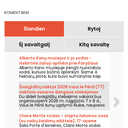
KOMENTARAI
Šiandien
Rytoj
Šį savaitgalį
Kitą savaitę
Alberto Kanų muziejus ir jo sodas -
išskirtinė žalioji aplinka prie Paryžiaus
Alberto Kano muziejuje įrengti nuostabūs
vartų
sodai, kuriuos būtina aplankyti. Šiame 4
hektarų plote, kuris buvo sumanytas kaip
vaizdingas sodas, yra nuostabus japoniškas
sodas ir kaimas, angliškas sodas,
Žvaigždžių naktys 2026 Vaux le Pénil (77):
prancūziškas sodas, miškai ir pievos. Tai tikra
naktinis vasaros dangaus stebėjimas
permaina.
Du dideli žvaigždžių stebėjimo vakarai bus
organizuojami 2026 m. rugpjūčio 7 ir 8 d.,
Vaux le Pénil šunų ugdymo klube, naujosios
Žvaigždžių naktų edicijos proga.
Claire Motte sodas – slapta žalumos oazė
(su vaikų žaidimų aikštele), 17-ajame
Šalia Porte d'Asnières, Claire Motte sodas
Paryžiaus rajone.