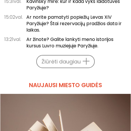
15:31val.
Kavinsky mirė: kur ir kada vyks laidotuvės
Paryžiuje?
15:02val.
Ar norite pamatyti popiežių Levas XIV
Paryžiuje? Štai rezervacijų pradžios data ir
laikas.
13:21val.
Ar žinote? Galite lankyti meno istorijos
kursus Luvro muziejuje Paryžiuje.
Žiūrėti daugiau
NAUJAUSI MIESTO GUIDĖS