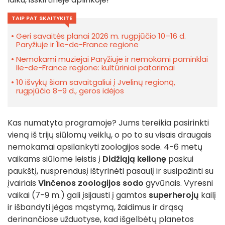
TAIP PAT SKAITYKITE
Geri savaitės planai 2026 m. rugpjūčio 10–16 d.
Paryžiuje ir Île-de-France regione
Nemokami muziejai Paryžiuje ir nemokami paminklai
Ile-de-France regione: kultūriniai patarimai
10 išvykų šiam savaitgaliui į Jvelinų regioną,
rugpjūčio 8–9 d., geros idėjos
Kas numatyta programoje? Jums tereikia pasirinkti
vieną iš trijų siūlomų veiklų, o po to su visais draugais
nemokamai apsilankyti zoologijos sode. 4-6 metų
vaikams siūlome leistis į
Didžiąją kelionę
paskui
paukštį, nusprendusį ištyrinėti pasaulį ir susipažinti su
įvairiais
Vinčenos zoologijos sodo
gyvūnais. Vyresni
vaikai (7-9 m.) gali įsijausti į gamtos
superherojų
kailį
ir išbandyti jėgas mąstymą, žaidimus ir drąsą
derinančiose užduotyse, kad išgelbėtų planetos