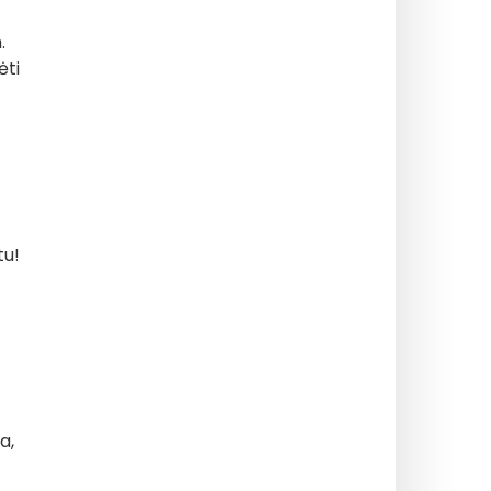
.
ėti
tu!
a,