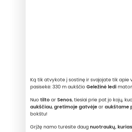
Ką tik atvykote į sostinę ir svajojate tik apie
pasisekė: 330 m aukščio
Geležinė ledi
matom
Nuo
tilto
ar
Senos
, tiesiai prie pat jo kojų, ku
aukščiau
,
gretimoje gatvėje
ar
aukštame 
bokštu!
Grįžę namo turėsite daug
nuotraukų, kuria