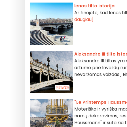
Ienos tilto istorija
Ar žinojote, kad Ienos 
daugiau]
Aleksandro III tilto istor
Aleksandro III tiltas yra
artumo prie Invalidų rūmų
nevaržomas vaizdas į Ei
"Le Printemps Haussman
Moteriška ir vyriška mad
namų dekoravimas, resto
Haussmann" ir suteikia t