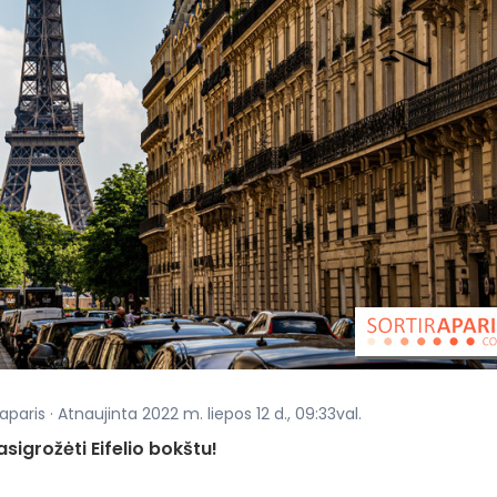
paris · Atnaujinta 2022 m. liepos 12 d., 09:33val.
asigrožėti Eifelio bokštu!