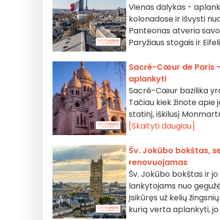
Vienas dalykas - aplanky
kolonadose ir išvysti n
Panteonas atveria savo 
Paryžiaus stogais ir Eife
Sacré-Cœur de Paris - 
aplankyti
Sacré-Cœur bazilika yra 
Tačiau kiek žinote apie j
statinį, iškilusį Monmar
[Skaityti daugiau]
Šv. Jokūbo bokštas, se
renovuojamas
Šv. Jokūbo bokštas ir jo
lankytojams nuo gegužės i
Įsikūręs už kelių žingsni
kurią verta aplankyti, jo