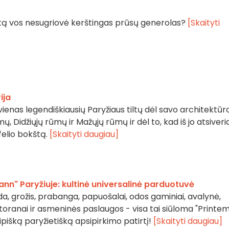
tiltą vos nesugriovė kerštingas prūsų generolas?
[Skaityti
ija
 vienas legendiškiausių Paryžiaus tiltų dėl savo architektūr
, Didžiųjų rūmų ir Mažųjų rūmų ir dėl to, kad iš jo atsiveri
felio bokštą.
[Skaityti daugiau]
n" Paryžiuje: kultinė universalinė parduotuvė
a, grožis, prabanga, papuošalai, odos gaminiai, avalynė,
ranai ir asmeninės paslaugos - visa tai siūloma "Printe
ipišką paryžietišką apsipirkimo patirtį!
[Skaityti daugiau]