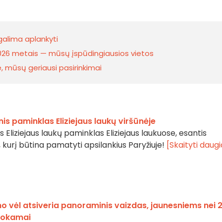
 galima aplankyti
 2026 metais — mūsų įspūdingiausios vietos
e, mūsų geriausi pasirinkimai
is paminklas Eliziejaus laukų viršūnėje
s Eliziejaus laukų paminklas Eliziejaus laukuose, esantis
e, kurį būtina pamatyti apsilankius Paryžiuje!
[Skaityti daug
o vėl atsiveria panoraminis vaizdas, jaunesniems nei 
mokamai