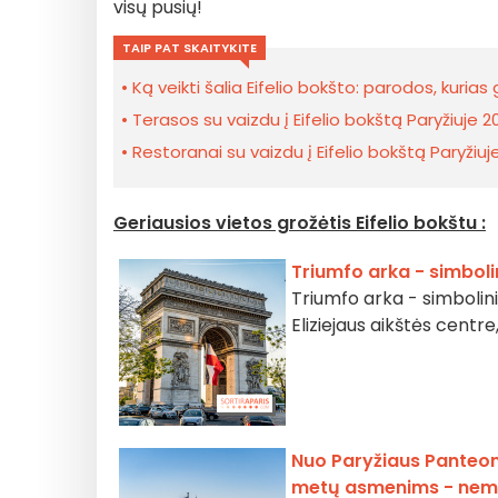
visų pusių!
TAIP PAT SKAITYKITE
Ką veikti šalia Eifelio bokšto: parodos, kurias
Terasos su vaizdu į Eifelio bokštą Paryžiuje
Restoranai su vaizdu į Eifelio bokštą Paryžiuj
Geriausios vietos grožėtis Eifelio bokštu :
Triumfo arka - simbolin
Triumfo arka - simbolini
Eliziejaus aikštės centr
Nuo Paryžiaus Panteon
metų asmenims - ne