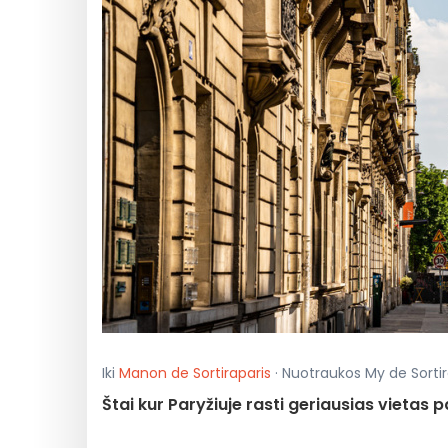
Iki
Manon de Sortiraparis
· Nuotraukos My de Sortira
Štai kur Paryžiuje rasti geriausias vietas p