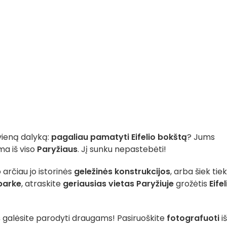
 vieną dalyką:
pagaliau pamatyti Eifelio bokštą
? Jums
a iš viso
Paryžiaus
. Jį sunku nepastebėti!
o arčiau jo istorinės
geležinės konstrukcijos
, arba šiek tiek
parke
, atraskite
geriausias vietas Paryžiuje
grožėtis
Eifel
s
galėsite parodyti draugams! Pasiruoškite
fotografuoti
iš