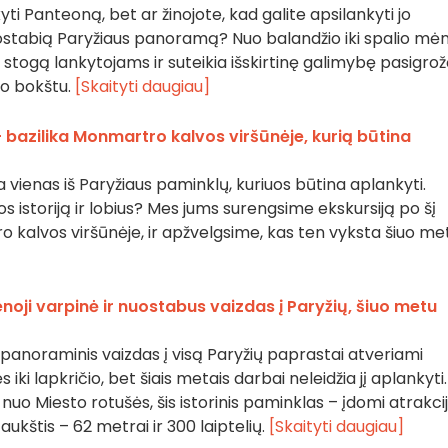
ti Panteoną, bet ar žinojote, kad galite apsilankyti jo
uostabią Paryžiaus panoramą? Nuo balandžio iki spalio mėn
stogą lankytojams ir suteikia išskirtinę galimybę pasigrož
lio bokštu.
[Skaityti daugiau]
bazilika Monmartro kalvos viršūnėje, kurią būtina
vienas iš Paryžiaus paminklų, kuriuos būtina aplankyti.
os istoriją ir lobius? Mes jums surengsime ekskursiją po šį
tro kalvos viršūnėje, ir apžvelgsime, kas ten vyksta šiuo me
noji varpinė ir nuostabus vaizdas į Paryžių, šiuo metu
 panoraminis vaizdas į visą Paryžių paprastai atveriami
ki lapkričio, bet šiais metais darbai neleidžia jį aplankyti.
ų nuo Miesto rotušės, šis istorinis paminklas – įdomi atrakcij
 aukštis – 62 metrai ir 300 laiptelių.
[Skaityti daugiau]