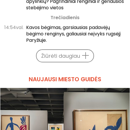
apylinkių? Pagrindiniai renginiai ir geriausios
stebėjimo vietos
Trečiadienis
14:54val.
Kavos bėgimas, garsiausias padavėjų
bėgimo renginys, galiausiai neįvyks rugsėjį
Paryžiuje.
Žiūrėti daugiau
NAUJAUSI MIESTO GUIDĖS