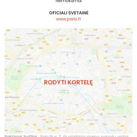
Nemokamai
OFICIALI SVETAINĖ
www.paris.fr
RODYTI KORTELĘ
Raktiniai žodžiai :
Paryžius 3
,
šiuolaikinio meno parodų gidas
,