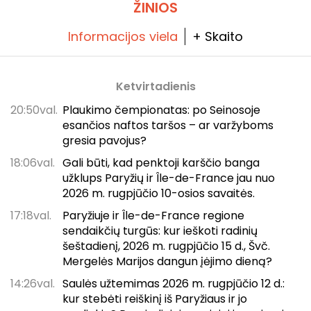
ŽINIOS
Informacijos viela
+ Skaito
Ketvirtadienis
20:50val.
Plaukimo čempionatas: po Seinosoje
esančios naftos taršos – ar varžyboms
gresia pavojus?
18:06val.
Gali būti, kad penktoji karščio banga
užklups Paryžių ir Île-de-France jau nuo
2026 m. rugpjūčio 10-osios savaitės.
17:18val.
Paryžiuje ir Île-de-France regione
sendaikčių turgūs: kur ieškoti radinių
šeštadienį, 2026 m. rugpjūčio 15 d., Švč.
Mergelės Marijos dangun įėjimo dieną?
14:26val.
Saulės užtemimas 2026 m. rugpjūčio 12 d.:
kur stebėti reiškinį iš Paryžiaus ir jo