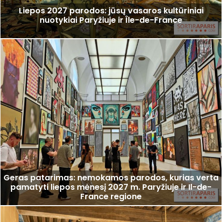
Liepos 2027 parodos: jūsų vasaros kultūriniai
nuotykiai Paryžiuje ir Île-de-France
Geras patarimas: nemokamos parodos, kurias verta
pamatyti liepos mėnesį 2027 m. Paryžiuje ir Il-de-
France regione