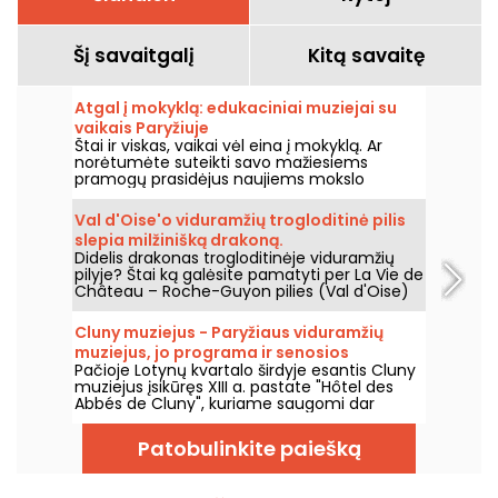
Šį savaitgalį
Kitą savaitę
Atgal į mokyklą: edukaciniai muziejai su
vaikais Paryžiuje
Štai ir viskas, vaikai vėl eina į mokyklą. Ar
norėtumėte suteikti savo mažiesiems
pramogų prasidėjus naujiems mokslo
metams? Jei taip, siūlome jums edukacinių
muziejų Paryžiuje pasirinkimą, kad net ir su
Val d'Oise'o viduramžių trogloditinė pilis
vaikais galėtumėte smagiai išmokti daugybę
slepia milžinišką drakoną.
dalykų!
Didelis drakonas trogloditinėje viduramžių
pilyje? Štai ką galėsite pamatyti per La Vie de
Château – Roche-Guyon pilies (Val d'Oise)
šiuolaikinio meno parodą, kuri vyks nuo 2026
m. birželio 20 d. iki lapkričio 1 d.
Cluny muziejus - Paryžiaus viduramžių
muziejus, jo programa ir senosios
Pačioje Lotynų kvartalo širdyje esantis Cluny
vertybės
muziejus įsikūręs XIII a. pastate "Hôtel des
Abbés de Cluny", kuriame saugomi dar
senesni meno kūriniai! Apsilankykite šiame
Paryžiaus viduramžiams skirtame muziejuje.
Patobulinkite paiešką