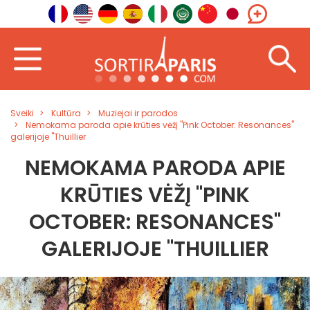
Sveiki
Kultūra
Muziejai ir parodos
Nemokama paroda apie krūties vėžį "Pink October: Resonances"
galerijoje "Thuillier
NEMOKAMA PARODA APIE
KRŪTIES VĖŽĮ "PINK
OCTOBER: RESONANCES"
GALERIJOJE "THUILLIER