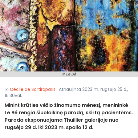
© Le Bé
Iki
Cécile de Sortiraparis
· Atnaujinta 2023 m. rugsėjo 25 d.,
16:30val.
Minint krūties vėžio žinomumo mėnesį, menininkė
Le Bé rengia šiuolaikinę parodą, skirtą pacientėms.
Paroda eksponuojama Thuillier galerijoje nuo
rugsėjo 29 d. iki 2023 m. spalio 12 d.