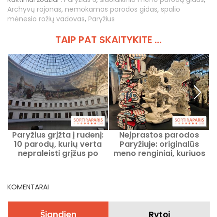
Archyvų rajonas
,
nemokamas parodos gidas
,
spalio
mėnesio rožių vadovas
,
Paryžius
TAIP PAT SKAITYKITE ...
Paryžius grįžta į rudenį:
Neįprastos parodos
10 parodų, kurių verta
Paryžiuje: originalūs
nepraleisti grįžus po
meno renginiai, kuriuos
vasaros atostogų
verta pamatyti šiuo
metu
KOMENTARAI
Šiandien
Rytoj