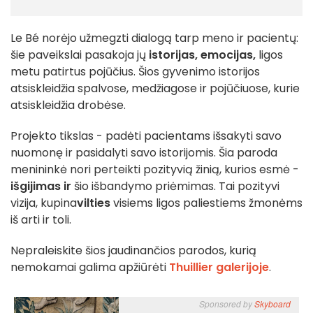
Le Bé norėjo užmegzti dialogą tarp meno ir pacientų:
šie paveikslai pasakoja jų
istorijas,
emocijas,
ligos
metu patirtus pojūčius. Šios gyvenimo istorijos
atsiskleidžia spalvose, medžiagose ir pojūčiuose, kurie
atsiskleidžia drobėse.
Projekto tikslas - padėti pacientams išsakyti savo
nuomonę ir pasidalyti savo istorijomis. Šia paroda
menininkė nori perteikti pozityvią žinią, kurios esmė -
išgijimas ir
šio išbandymo priėmimas. Tai pozityvi
vizija, kupina
vilties
visiems ligos paliestiems žmonėms
iš arti ir toli.
Nepraleiskite šios jaudinančios parodos, kurią
nemokamai galima apžiūrėti
Thuillier galerijoje
.