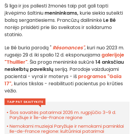
Ši liga ir jos paliesti žmonės taip pat gali tapti
įkvėpimo šaltiniu
menininkams,
kurie siekia suteikti
balsą sergantiesiems. Prancūzų dailininkė
Le Bé
norėjo prisidėti prie šio sveikatos ir solidarumo
statinio.
Le Bé buria parodą "
Résonances"
, kuri nuo 2023 m.
rugsėjo 29 d. iki spalio 12 d. eksponuojama
galerijoje
"Thuillier"
. Šia proga menininkė sukūrė
14 anksčiau
neskelbtų paveikslų
seriją. Parodoje vaizduojami
pacientai - vyrai ir moterys - iš
programos "Gaïa
17",
kurios tikslas - reabilituoti pacientus po krūties
vėžio.
TAIP PAT SKAITYKITE
Šios savaitės patarimai 2026 m. rugpjūčio 3–9 d.
Paryžiuje ir Île-de-France regione
Nemokami muziejai Paryžiuje ir nemokami paminklai
Ile-de-France regione: kultūriniai patarimai