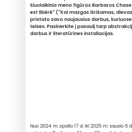
šiuolaikinio meno figūros Barbaros Chas
est libéré" ("Kai mazgas išrišamas, dievas
pristato savo naujausius darbus, kuriuose n
teises. Pasinerkite į pasaulį tarp abstrakc
darbus ir literatūrines instaliacijas.
Nuo 2024 m. spalio 17 d. iki 2025 m. sausio 5 d