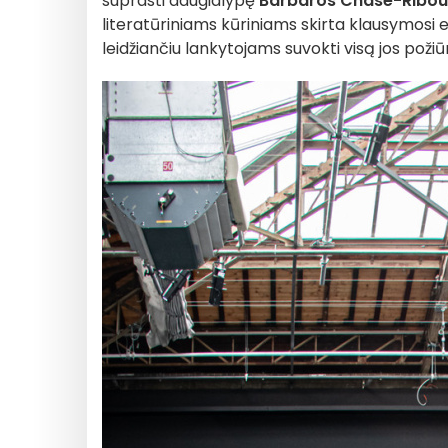
suprasti daugialypę
Barbaros Chase-Ribo
literatūriniams kūriniams skirta klausymosi
leidžiančiu lankytojams suvokti visą jos poži