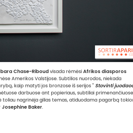
rbara Chase-Riboud
visada rėmėsi
Afrikos diasporos
nėse Amerikos Valstijose. Subtilios nuorodos, niekada
ūrybą, kaip matyti jos bronzose iš serijos "
Stovinti juodao
vinėtuose darbuose ant popieriaus, subtiliai primenančiuose
kė toliau nagrinėja gilias temas, atiduodama pagarbą toki
r
Josephine Baker
.