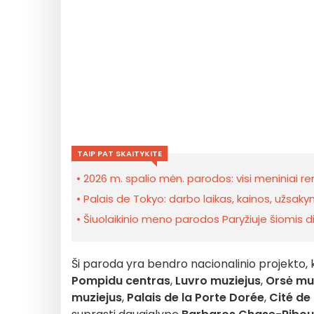
TAIP PAT SKAITYKITE
2026 m. spalio mėn. parodos: visi meniniai ren
Palais de Tokyo: darbo laikas, kainos, užsakyma
Šiuolaikinio meno parodos Paryžiuje šiomis 
Ši paroda yra bendro nacionalinio projekto, k
Pompidu centras
,
Luvro muziejus
,
Orsė mu
muziejus
,
Palais de la Porte
Dorée
,
Cité de 