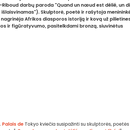
e-Riboud darbų paroda "Quand un nœud est délié, un d
 išlaisvinamas"). Skulptorė, poetė ir rašytoja meninink
agrinėja Afrikos diasporos istoriją ir kovą už pilietine
ijos ir figūratyvumo, pasitelkdami bronzą, siuvinėtus
.
Palais de
Tokyo kviečia susipažinti su skulptorės, poetės 