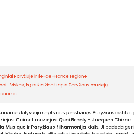
giniai Paryžiuje ir Île-de-France regione
i... Viskas, ką reikia žinoti apie Paryžiaus muziejų
dienomis
uriame dalyvauja septynios prestižinės Paryžiaus institucij
ziejus
,
Guimet muziejus
,
Quai Branly - Jacques Chirac
la
Musique
ir
Paryžiaus filharmonija
, dalis. Ji padeda ger