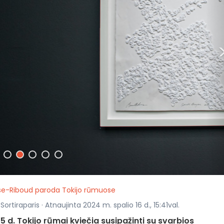
se-Riboud paroda Tokijo rūmuose
rtiraparis · Atnaujinta 2024 m. spalio 16 d., 15:41val.
 5 d. Tokijo rūmai kviečia susipažinti su svarbios