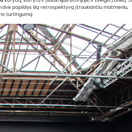
ud
kūrybą, kuri yra ir įsišaknijusi istorijoje, ir žvelgia į ateitį. 
 erdvė papildys šią retrospektyvą įtraukiančiu matmeniu,
ūrio turtingumą.