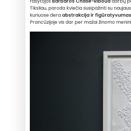
rašytojos
Barbaros Chase-Riboud
darbų p
Tiksliau, paroda kviečia susipažinti su naujaus
kuriuose dera
abstrakcija ir figūratyvuma
Prancūzijoje vis dar per mažai žinomo menini