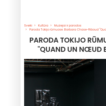
Sveiki
Kultūra
Muziejai ir parodos
Paroda Tokijo rūmuose: Barbara Chase-Riboud "Quand
PARODA TOKIJO RŪM
"QUAND UN NŒUD EST