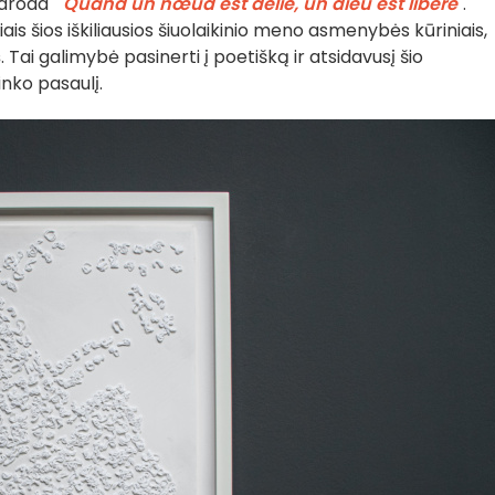
aroda "
Quand un nœud est délié, un dieu est libéré
".
iais šios iškiliausios šiuolaikinio meno asmenybės kūriniais,
s
. Tai galimybė pasinerti į poetišką ir atsidavusį šio
nko pasaulį.