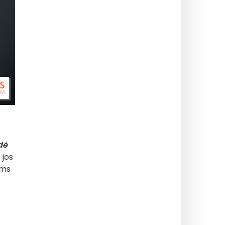
dė
 jos
oms