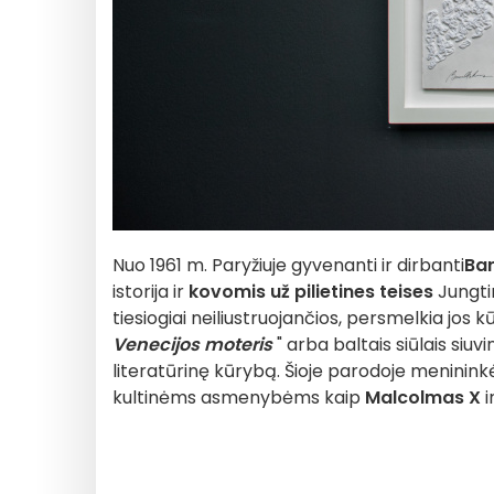
Nuo 1961 m. Paryžiuje gyvenanti ir dirbanti
Ba
istorija ir
kovomis už pilietines teises
Jungti
tiesiogiai neiliustruojančios, persmelkia jos k
Venecijos moteris
" arba baltais siūlais siu
literatūrinę kūrybą. Šioje parodoje meninin
kultinėms asmenybėms kaip
Malcolmas X
i