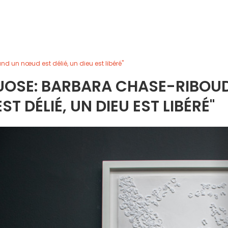
 un nœud est délié, un dieu est libéré"
UOSE: BARBARA CHASE-RIBOU
 DÉLIÉ, UN DIEU EST LIBÉRÉ"