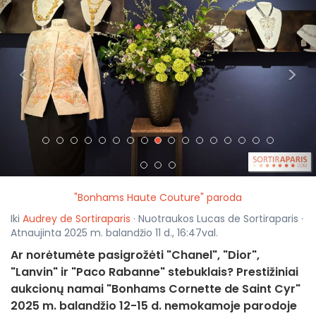
<
>
"Bonhams Haute Couture" paroda
Iki
Audrey de Sortiraparis
· Nuotraukos Lucas de Sortiraparis ·
Atnaujinta 2025 m. balandžio 11 d., 16:47val.
Ar norėtumėte pasigrožėti "Chanel", "Dior",
"Lanvin" ir "Paco Rabanne" stebuklais? Prestižiniai
aukcionų namai "Bonhams Cornette de Saint Cyr"
2025 m. balandžio 12-15 d. nemokamoje parodoje