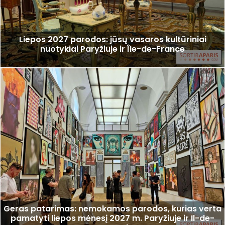
Liepos 2027 parodos: jūsų vasaros kultūriniai
nuotykiai Paryžiuje ir Île-de-France
Geras patarimas: nemokamos parodos, kurias verta
pamatyti liepos mėnesį 2027 m. Paryžiuje ir Il-de-