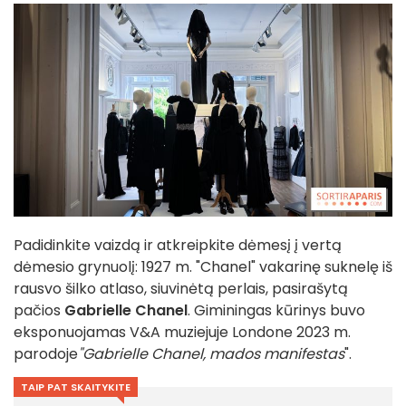
Padidinkite vaizdą ir atkreipkite dėmesį į vertą
dėmesio grynuolį: 1927 m. "Chanel" vakarinę suknelę iš
rausvo šilko atlaso, siuvinėtą perlais, pasirašytą
pačios
Gabrielle Chanel
. Giminingas kūrinys buvo
eksponuojamas V&A muziejuje Londone 2023 m.
parodoje
"Gabrielle Chanel,
mados manifestas
".
TAIP PAT SKAITYKITE