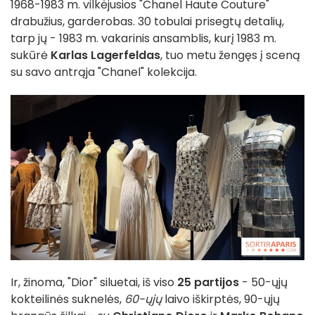
1968-1983 m. vilkėjusios "Chanel Haute Couture"
drabužius, garderobas. 30 tobulai prisegtų detalių,
tarp jų - 1983 m. vakarinis ansamblis, kurį 1983 m.
sukūrė
Karlas Lagerfeldas
, tuo metu žengęs į sceną
su savo antrąja "Chanel" kolekcija.
Ir, žinoma, "Dior" siluetai, iš viso
25 partijos
- 50-ųjų
kokteilinės suknelės,
60-ųjų
laivo iškirptės, 90-ųjų