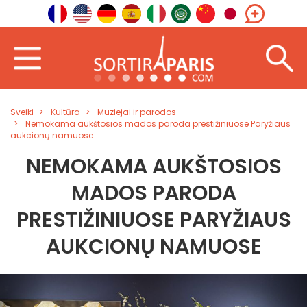
Sveiki
Kultūra
Muziejai ir parodos
Nemokama aukštosios mados paroda prestižiniuose Paryžiaus
aukcionų namuose
NEMOKAMA AUKŠTOSIOS
MADOS PARODA
PRESTIŽINIUOSE PARYŽIAUS
AUKCIONŲ NAMUOSE