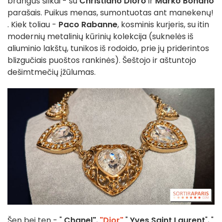
brangūs šilkai - su
Christiano Dioro
ir
Marko Bohano
parašais. Puikus menas, sumontuotas ant manekenų!
. Kiek toliau -
Paco Rabanne
, kosminis kurjeris, su itin
modernių metalinių kūrinių kolekcija (suknelės iš
aliuminio lakštų, tunikos iš rodoido, prie jų priderintos
blizgučiais puoštos rankinės). Šeštojo ir aštuntojo
dešimtmečių įžūlumas.
Šen bei ten - "
Chanel"
,
"Dior",
"
Yves Saint Laurent
", "