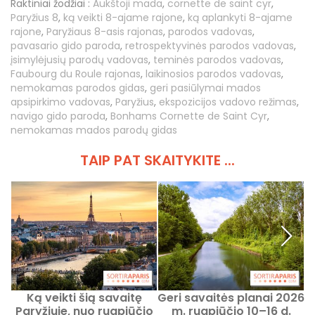
Raktiniai žodžiai :
Aukštoji mada
,
cornette de saint cyr
,
Paryžius 8
,
ką veikti 8-ajame rajone
,
ką aplankyti 8-ajame
rajone
,
Paryžiaus 8-asis rajonas
,
parodos vadovas
,
pavasario gido paroda
,
retrospektyvinės parodos vadovas
,
įsimylėjusių parodų vadovas
,
teminės parodos vadovas
,
Faubourg du Roule rajonas
,
laikinosios parodos vadovas
,
nemokamas parodos gidas
,
geri pasiūlymai mados
apsipirkimo vadovas
,
Paryžius
,
ekspozicijos vadovo režimas
,
navigo gido paroda
,
Bonhams Cornette de Saint Cyr
,
nemokamas mados parodų gidas
TAIP PAT SKAITYKITE ...
Ką veikti šią savaitę
Geri savaitės planai 2026
Paryžiuje, nuo rugpjūčio
m. rugpjūčio 10–16 d.