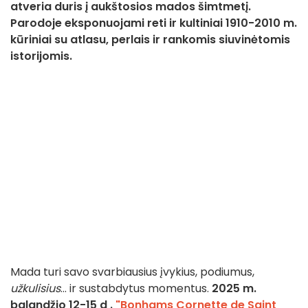
atveria duris į aukštosios mados šimtmetį.
Parodoje eksponuojami reti ir kultiniai 1910-2010 m.
kūriniai su atlasu, perlais ir rankomis siuvinėtomis
istorijomis.
Mada turi savo svarbiausius įvykius, podiumus,
užkulisius
... ir sustabdytus momentus.
2025 m.
balandžio 12-15 d
.
"Bonhams Cornette de Saint