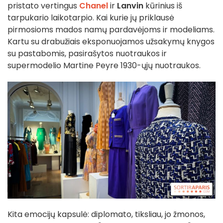
pristato vertingus
Chanel
ir
Lanvin
kūrinius iš
tarpukario laikotarpio. Kai kurie jų priklausė
pirmosioms mados namų pardavėjoms ir modeliams.
Kartu su drabužiais eksponuojamos užsakymų knygos
su pastabomis, pasirašytos nuotraukos ir
supermodelio Martine Peyre 1930-ųjų nuotraukos.
Kita emocijų kapsulė: diplomato, tiksliau, jo žmonos,