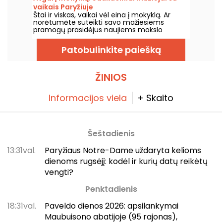
vaikais Paryžiuje
Štai ir viskas, vaikai vėl eina į mokyklą. Ar
norėtumėte suteikti savo mažiesiems
pramogų prasidėjus naujiems mokslo
metams? Jei taip, siūlome jums edukacinių
muziejų Paryžiuje pasirinkimą, kad net ir su
Patobulinkite paiešką
vaikais galėtumėte smagiai išmokti daugybę
dalykų!
ŽINIOS
Informacijos viela
+ Skaito
Šeštadienis
13:31val.
Paryžiaus Notre-Dame uždaryta kelioms
dienoms rugsėjį: kodėl ir kurių datų reikėtų
vengti?
Penktadienis
18:31val.
Paveldo dienos 2026: apsilankymai
Maubuisono abatijoje (95 rajonas),