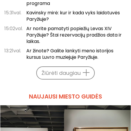
programa
15:31val.
Kavinsky mirė: kur ir kada vyks laidotuvės
Paryžiuje?
15:02val.
Ar norite pamatyti popiežių Levas XIV
Paryžiuje? Štai rezervacijų pradžios data ir
laikas.
13:21val.
Ar žinote? Galite lankyti meno istorijos
kursus Luvro muziejuje Paryžiuje.
Žiūrėti daugiau
NAUJAUSI MIESTO GUIDĖS