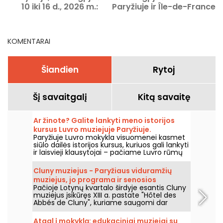
10 iki 16 d., 2026 m.:
Paryžiuje ir Île-de-France
nepraleidžiami renginiai
regione
KOMENTARAI
Šiandien
Rytoj
Šį savaitgalį
Kitą savaitę
Ar žinote? Galite lankyti meno istorijos
kursus Luvro muziejuje Paryžiuje.
Paryžiuje Luvro mokykla visuomenei kasmet
siūlo dailės istorijos kursus, kuriuos gali lankyti
ir laisvieji klausytojai – pačiame Luvro rūmų
centre, nuo rugsėjo iki birželio. Muziejus
kartais organizuoja ir nemokamas paskaitas.
Cluny muziejus - Paryžiaus viduramžių
Tai puiki proga tapti tikru dailės istorijos
muziejus, jo programa ir senosios
žinovu!
Pačioje Lotynų kvartalo širdyje esantis Cluny
vertybės
muziejus įsikūręs XIII a. pastate "Hôtel des
Abbés de Cluny", kuriame saugomi dar
senesni meno kūriniai! Apsilankykite šiame
Paryžiaus viduramžiams skirtame muziejuje.
Atgal į mokyklą: edukaciniai muziejai su