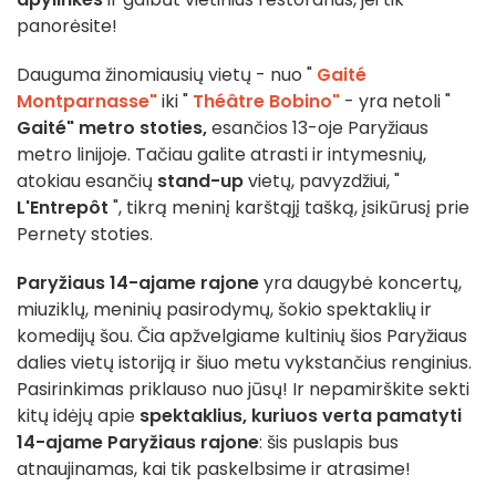
panorėsite!
Dauguma žinomiausių vietų - nuo "
Gaité
Montparnasse"
iki "
Théâtre Bobino"
- yra netoli "
Gaité" metro stoties,
esančios 13-oje Paryžiaus
metro linijoje. Tačiau galite atrasti ir intymesnių,
atokiau esančių
stand-up
vietų, pavyzdžiui, "
L'Entrepôt
", tikrą meninį karštąjį tašką, įsikūrusį prie
Pernety stoties.
Paryžiaus 14-ajame rajone
yra daugybė koncertų,
miuziklų, meninių pasirodymų, šokio spektaklių ir
komedijų šou. Čia apžvelgiame kultinių šios Paryžiaus
dalies vietų istoriją ir šiuo metu vykstančius renginius.
Pasirinkimas priklauso nuo jūsų! Ir nepamirškite sekti
kitų idėjų apie
spektaklius, kuriuos verta pamatyti
14-ajame Paryžiaus rajone
: šis puslapis bus
atnaujinamas, kai tik paskelbsime ir atrasime!