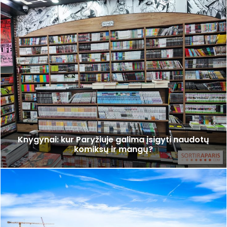
Knygynai: kur Paryžiuje galima įsigyti naudotų
komiksų ir mangų?