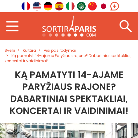
Sveiki
Kultūra
Visi pasirodymai
Ką pamatyti 14-ajame Paryžiaus rajone? Dabartiniai spektakliai,
koncertai ir vaidinimai!
KĄ PAMATYTI 14-AJAME
PARYŽIAUS RAJONE?
DABARTINIAI SPEKTAKLIAI,
KONCERTAI IR VAIDINIMAI!