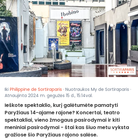
Iki
Philippine de Sortiraparis
· Nuotraukos My de Sortiraparis ·
Atnaujinta 2024 m. gegužės 15 d., 15:14val.
Ieškote spektaklio, kurį galėtumėte pamatyti
Paryžiaus 14-ajame rajone? Koncertai, teatro
spektakliai, vieno žmogaus pasirodymai ir kiti
meniniai pasirodymai - štai kas šiuo metu vyksta
gražiose šio Paryžiaus rajono salėse.