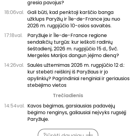
gresia pavojus?
18:06val.
Gali būti, kad penktoji karščio banga
užklups Paryžių ir Île-de-France jau nuo
2026 m. rugpjūčio 10-osios savaitės.
17:18val.
Paryžiuje ir Île-de-France regione
sendaikčių turgūs: kur ieškoti radinių
šeštadienį, 2026 m. rugpjūčio 15 d., Švč.
Mergelės Marijos dangun įėjimo dieną?
14:26val.
Saulės užtemimas 2026 m. rugpjūčio 12 d.:
kur stebėti reiškinį iš Paryžiaus ir jo
apylinkių? Pagrindiniai renginiai ir geriausios
stebėjimo vietos
Trečiadienis
14:54val.
Kavos bėgimas, garsiausias padavėjų
bėgimo renginys, galiausiai neįvyks rugsėjį
Paryžiuje.
Žiūrėti daugiau