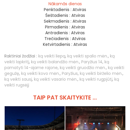
Nākamās dienas
Penktadienis :
Atviras
Šeštadienis :
Atviras
Sekmadienis :
Atviras
Pirmadienis :
Atviras
Antradienis :
Atviras
Trečiadienis :
Atviras
Ketvirtadienis :
Atviras
Raktiniai žodžiai :
ką veikti liepą
,
ką veikti spalio mėn.
,
ką
veikti lapkritį
,
ką veikti balandžio mėn.
,
Paryžius 14
,
ką
pamatyti 14-ajame rajone
,
ką veikti gruodžio mėn.
,
ką veikti
gegužę
,
ką veikti kovo mėn.
,
Paryžius
,
ką veikti birželio mėn.
,
ką veikti sausį
,
ką veikti vasario mėn.
,
ką veikti rugpjūtį
,
ką
veikti rugsėjį
TAIP PAT SKAITYKITE ...