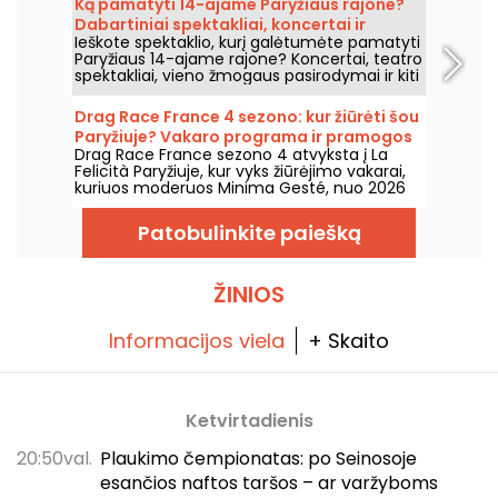
Ką pamatyti 14-ajame Paryžiaus rajone?
atlikėjų pasirodymais, tiesioginiais
Dabartiniai spektakliai, koncertai ir
komentarais ir netikėtais svečiais.
Ieškote spektaklio, kurį galėtumėte pamatyti
vaidinimai!
Paryžiaus 14-ajame rajone? Koncertai, teatro
spektakliai, vieno žmogaus pasirodymai ir kiti
meniniai pasirodymai - štai kas šiuo metu
vyksta gražiose šio Paryžiaus rajono salėse.
Drag Race France 4 sezono: kur žiūrėti šou
Paryžiuje? Vakaro programa ir pramogos
Drag Race France sezono 4 atvyksta į La
La Felicità
Felicità Paryžiuje, kur vyks žiūrėjimo vakarai,
kuriuos moderuos Minima Gesté, nuo 2026
m. liepos 8 d. Drag įsijungs sceną su
pasirodymais, nemokamomis pramogomis ir
Patobulinkite paiešką
maisto sunkvežimiais – tai papildys
programą.
ŽINIOS
Informacijos viela
+ Skaito
Ketvirtadienis
20:50val.
Plaukimo čempionatas: po Seinosoje
esančios naftos taršos – ar varžyboms