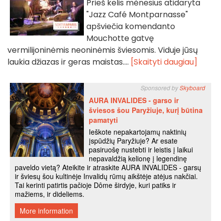
Prieš kelis mėnesius atidaryta
"Jazz Café Montparnasse"
apšviečia komendanto
Mouchotte gatvę
vermilijoninėmis neoninėmis šviesomis. Viduje jūsų
laukia džiazas ir geras maistas....
[Skaityti daugiau]