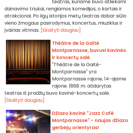
teatras, kuriame buvo atliekami
dainavimo triukai, rengiamos komedijos, o kartais ir
atrakcionai. Po ilgų istorijos metų teatras dabar siūlo
vieno žmogaus pasirodymus, koncertus, miuziklus ir
įvairias vitrinas.
[Skaityti daugiau]
Théâtre de la Gaîté
Montparnasse, buvusi kavinės
ir koncertų salė
"Théâtre de la Gaité-
Montparnasse" yra
Montparnasse rajone, 14-ajame
rajone. 1868 m. atidarytas
teatras iš pradžių buvo kavinė-koncertų salė.
[Skaityti daugiau]
Džiazo kavinė "Jazz Café
Montparnasse" - naujas džiazo
gerbėjų orientyras!