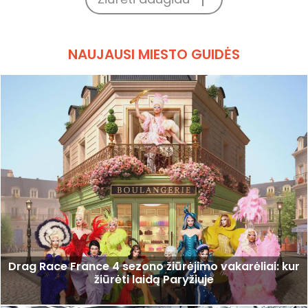
NAUJAUSI MIESTO GUIDĖS
Drag Race France 4 sezono žiūrėjimo vakarėliai: kur
žiūrėti laidą Paryžiuje