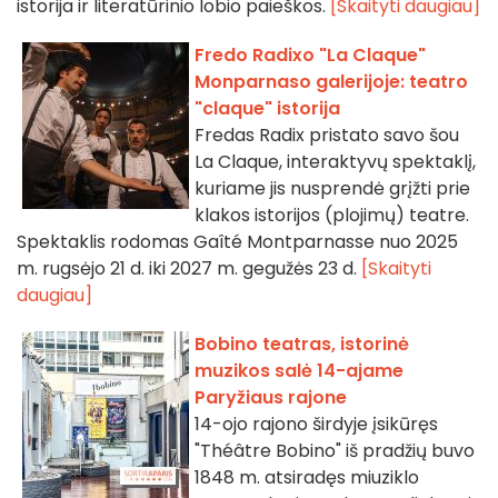
istorija ir literatūrinio lobio paieškos.
[Skaityti daugiau]
Fredo Radixo "La Claque"
Monparnaso galerijoje: teatro
"claque" istorija
Fredas Radix pristato savo šou
La Claque, interaktyvų spektaklį,
kuriame jis nusprendė grįžti prie
klakos istorijos (plojimų) teatre.
Spektaklis rodomas Gaîté Montparnasse nuo 2025
m. rugsėjo 21 d. iki 2027 m. gegužės 23 d.
[Skaityti
daugiau]
Bobino teatras, istorinė
muzikos salė 14-ajame
Paryžiaus rajone
14-ojo rajono širdyje įsikūręs
"Théâtre Bobino" iš pradžių buvo
1848 m. atsiradęs miuziklo