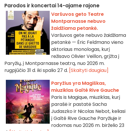
Parodos ir koncertai 14-ajame rajone
Varšuvos geto Teatre
Montparnasse nebuvo
žaidžiama petankė.
Varšuvos gete nebuvo žaidžiama
petankė — Éric Feldmano vieno
aktoriaus monologas, kurį
režisavo Olivier Veillon, grįžta į
Paryžių, į Montparnasse teatrą, nuo 2026 m.
rugpjūčio 31 d. iki spalio 27 d.
[Skaityti daugiau]
Paryžius yra Magiškas,
miuziklas Gaîté Rive Gauche
Paris is Magique, miuziklas, kurį
parašė ir pastatė Sacha
Judaszko ir Nicolas Nebot, keliasi
į Gaîté Rive Gauche Paryžiuje ir
rodomas nuo 2026 m. birželio 23