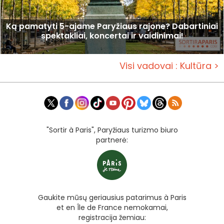
Ką pamatyti 5-ajame Paryžiaus rajone? Dabartiniai
spektakliai, koncertai ir vaidinimai!
Visi vadovai : Kultūra >
"Sortir à Paris", Paryžiaus turizmo biuro
partnerė:
Gaukite mūsų geriausius patarimus à Paris
et en Île de France nemokamai,
registracija žemiau: