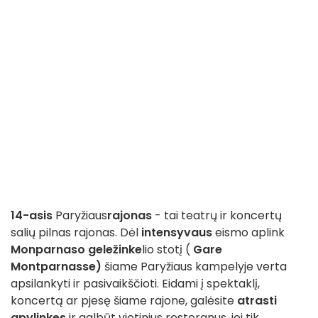
14-asis
Paryžiaus
rajonas
- tai teatrų ir koncertų
salių pilnas rajonas. Dėl
intensyvaus
eismo aplink
Monparnaso geležinke
lio stotį (
Gare
Montparnasse)
šiame Paryžiaus kampelyje verta
apsilankyti ir pasivaikščioti. Eidami į spektaklį,
koncertą ar pjesę šiame rajone, galėsite
atrasti
apylinkes
ir galbūt vietinius restoranus, jei tik