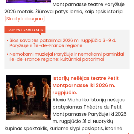
Montparnasse teatre Paryžiuje
2026 metais. Žiūrovai patys lemia, kaip tęsis istorija.
[Skaityti daugiau]
TAIP PAT SKAITYKITE
Šios savaitės patarimai 2026 m. rugpjūčio 3–9 d.
Paryžiuje ir Île-de-France regione
Nemokami muziejai Paryžiuje ir nemokami paminklai
Ile-de-France regione: kultūriniai patarimai
Istorijų nešėjas teatre Petit
Montparnasse iki 2026 m.
rugpjūčio.
Alexio Michaliko Istorijų nešėjas
pratęsiamas Théatre du Petit
Montparnasse Paryžiuje iki 2026
m. rugpjūčio 31 d. Nuotykių
kupinas spektaklis, kuriame slypi paslaptis, istorinė