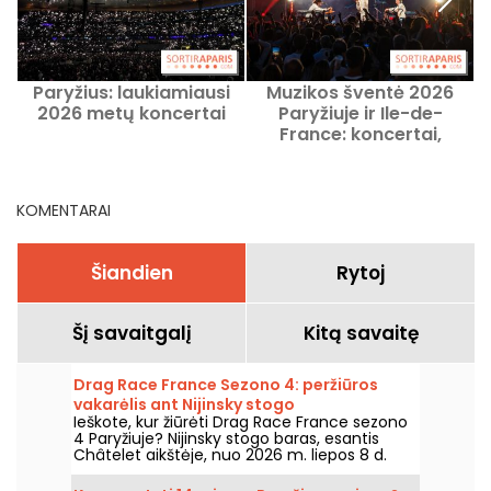
Paryžius: laukiamiausi
Muzikos šventė 2026
2026 metų koncertai
Paryžiuje ir Ile-de-
France: koncertai,
k
kuriems reikia
išankstinės registracijos
KOMENTARAI
Šiandien
Rytoj
Šį savaitgalį
Kitą savaitę
Drag Race France Sezono 4: peržiūros
vakarėlis ant Nijinsky stogo
Ieškote, kur žiūrėti Drag Race France sezono
4 Paryžiuje? Nijinsky stogo baras, esantis
Châtelet aikštėje, nuo 2026 m. liepos 8 d.
rengia žiūrėjimo vakarėlius, o vėliau kiekvieną
savaitę – su dideliu ekranu transliacija, drag