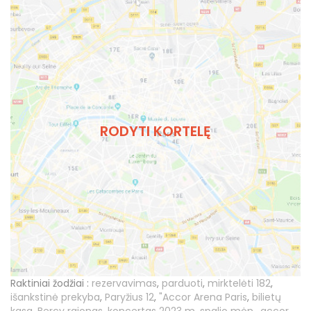
RODYTI KORTELĘ
Raktiniai žodžiai :
rezervavimas
,
parduoti
,
mirktelėti 182
,
išankstinė prekyba
,
Paryžius 12
,
"Accor Arena Paris
,
bilietų
kasa
,
Bercy rajonas
,
koncertas 2023 m. spalio mėn.
,
accor