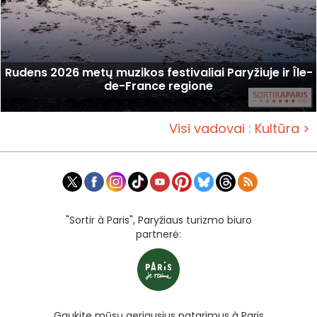
Rudens 2026 metų muzikos festivaliai Paryžiuje ir Île-
de-France regione
Visi vadovai : Kultūra >
"Sortir à Paris", Paryžiaus turizmo biuro
partnerė:
Gaukite mūsų geriausius patarimus à Paris