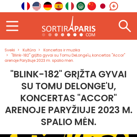
Sveiki
Kultūra
Koncertas ir muzika
"Blink-182" grįžta gyvai su Tomu DeLonge'u, koncertas "Accor"
arenoje Paryžiuje 2023 m. spalio mėn.
"BLINK-182" GRĮŽTA GYVAI
SU TOMU DELONGE'U,
KONCERTAS "ACCOR"
ARENOJE PARYŽIUJE 2023 M.
SPALIO MĖN.