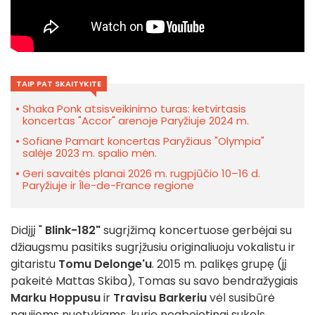
TAIP PAT SKAITYKITE
Shaka Ponk atsisveikinimo turas: ketvirtasis
koncertas "Accor" arenoje Paryžiuje 2024 m.
Sofiane Pamart koncertas Paryžiaus "Olympia"
salėje 2023 m. spalio mėn.
Geri savaitės planai 2026 m. rugpjūčio 10–16 d.
Paryžiuje ir Île-de-France regione
Didįjį "
Blink-182"
sugrįžimą koncertuose gerbėjai su
džiaugsmu pasitiks sugrįžusiu originaliuoju vokalistu ir
gitaristu
Tomu Delonge'u
. 2015 m. palikęs grupę (jį
pakeitė Mattas Skiba), Tomas su savo bendražygiais
Marku Hoppusu
ir
Travisu Barkeriu
vėl susibūrė
naujiems nuotykiams, kurie neabejotinai sukels