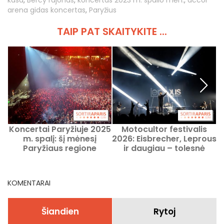
arena gidas koncertas
,
Paryžius
TAIP PAT SKAITYKITE ...
Koncertai Paryžiuje 2025
Motocultor festivalis
m. spalį: šį mėnesį
2026: Eisbrecher, Leprous
Paryžiaus regione
ir daugiau – tolesnė
vyksiančių renginių
programos dalis
nepamirškite
KOMENTARAI
Šiandien
Rytoj