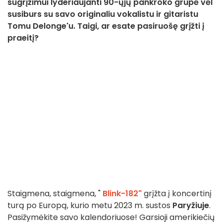
sugrįžimui lyderiaujanti 90-ųjų pankroko grupė vėl
susiburs su savo originaliu vokalistu ir gitaristu
Tomu Delonge'u. Taigi, ar esate pasiruošę grįžti į
praeitį?
Staigmena, staigmena, "
Blink-182"
grįžta į koncertinį
turą po Europą, kurio metu 2023 m. sustos
Paryžiuje
.
Pasižymėkite savo kalendoriuose! Garsioji amerikiečių