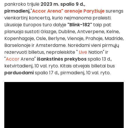
pankroko trijulė
2023 m. spalio 9 d.,
pirmadienį,
"
Accor Arena" arenoje Paryžiuje
surengs
vienkartinį koncertą, kurio neįmanoma praleisti.
Likusioje Europos turo dalyje
"Blink-182"
taip pat
planuoja sustoti Glazge, Dubline, Antverpene, Kelne,
Kopenhagoje, Osle, Berlyne, Vienoje, Prahoje, Madride,
Barselonoje ir Amsterdame. Norėdami vieni pirmųjų
rezervuoti bilietus, nepraleiskite "
Live
Nation" ir
"
Accor
Arena"
išankstinės prekybos
spalio 13 d.,
ketvirtadienį, 10 val. ryto. Kitais atvejais bilietai bus
parduodami
spalio 17 d., pirmadienį, 10 val. ryto.