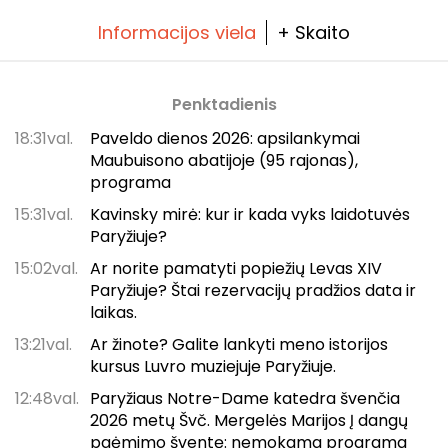
Informacijos viela
+ Skaito
Penktadienis
18:31val.
Paveldo dienos 2026: apsilankymai
Maubuisono abatijoje (95 rajonas),
programa
15:31val.
Kavinsky mirė: kur ir kada vyks laidotuvės
Paryžiuje?
15:02val.
Ar norite pamatyti popiežių Levas XIV
Paryžiuje? Štai rezervacijų pradžios data ir
laikas.
13:21val.
Ar žinote? Galite lankyti meno istorijos
kursus Luvro muziejuje Paryžiuje.
12:48val.
Paryžiaus Notre-Dame katedra švenčia
2026 metų Švč. Mergelės Marijos Į dangų
paėmimo šventę: nemokama programa