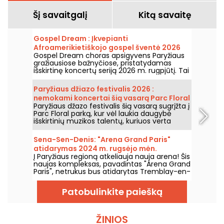
Šį savaitgalį
Kitą savaitę
Gospel Dream : Įkvepianti
Afroamerikietiškojo gospel šventė 2026
Gospel Dream choras apsigyvens Paryžiaus
m. rugpjūtį Paryžiuje
gražiausiose bažnyčiose, pristatydamas
išskirtinę koncertų seriją 2026 m. rugpjūtį. Tai
unikali muzikos patirtis, švenčianti viltį,
vienybę ir atsparumą per autentikas
Paryžiaus džiazo festivalis 2026 :
Afroamerikietiškosios bažnyčios giesmes.
nemokami koncertai šią vasarą Parc Floral
Paryžiaus džazo festivalis šią vasarą sugrįžta į
grįžta, programa
Parc Floral parką, kur vėl laukia daugybė
išskirtinių muzikos talentų, kuriuos verta
pamatyti ir išgirsti įspūdingo kaimo ramybės
fone. Štai nemokamų koncertų programa,
Sena-Sen-Denis: "Arena Grand Paris"
kurią kviečiame atrasti nuo 2026 m. birželio
atidarymas 2024 m. rugsėjo mėn.
24 d. iki 2026 m. rugsėjo 6 d.
Į Paryžiaus regioną atkeliauja nauja arena! Šis
naujas kompleksas, pavadintas "Arena Grand
Paris", netrukus bus atidarytas Tremblay-en-
France, Seine-Saint-Denis, ir turės dvi 7000 ir
2000 vietų sales. Mes jums viską apie tai
Patobulinkite paiešką
papasakosime.
ŽINIOS