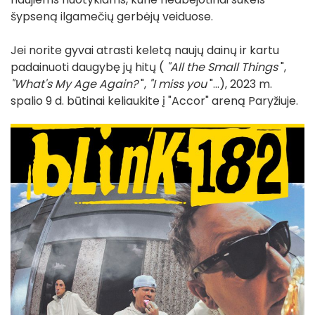
šypseną ilgamečių gerbėjų veiduose.
Jei norite gyvai atrasti keletą naujų dainų ir kartu
padainuoti daugybę jų hitų (
"All the Small Things
",
"What's My Age Again?
",
"I miss you
"...), 2023 m.
spalio 9 d. būtinai keliaukite į "Accor" areną Paryžiuje.