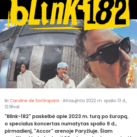
Iki
Caroline de Sortiraparis
· Atnaujinta 2022 m. spalio 13 d.,
12:18val.
"Blink-182" paskelbė apie 2023 m. turą po Europą,
o specialus koncertas numatytas spalio 9 d.,
pirmadienį, "Accor" arenoje Paryžiuje. Šiam