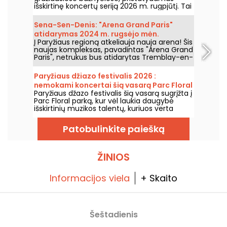
išskirtinę koncertų seriją 2026 m. rugpjūtį. Tai
unikali muzikos patirtis, švenčianti viltį,
vienybę ir atsparumą per autentikas
Sena-Sen-Denis: "Arena Grand Paris"
Afroamerikietiškosios bažnyčios giesmes.
atidarymas 2024 m. rugsėjo mėn.
Į Paryžiaus regioną atkeliauja nauja arena! Šis
naujas kompleksas, pavadintas "Arena Grand
Paris", netrukus bus atidarytas Tremblay-en-
France, Seine-Saint-Denis, ir turės dvi 7000 ir
2000 vietų sales. Mes jums viską apie tai
Paryžiaus džiazo festivalis 2026 :
papasakosime.
nemokami koncertai šią vasarą Parc Floral
Paryžiaus džazo festivalis šią vasarą sugrįžta į
grįžta, programa
Parc Floral parką, kur vėl laukia daugybė
išskirtinių muzikos talentų, kuriuos verta
pamatyti ir išgirsti įspūdingo kaimo ramybės
fone. Štai nemokamų koncertų programa,
Patobulinkite paiešką
kurią kviečiame atrasti nuo 2026 m. birželio
24 d. iki 2026 m. rugsėjo 6 d.
ŽINIOS
Informacijos viela
+ Skaito
Šeštadienis