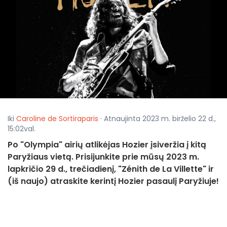
Iki
Caroline de Sortiraparis
· Atnaujinta 2023 m. birželio 22 d.,
15:02val.
Po "Olympia" airių atlikėjas Hozier įsiveržia į kitą
Paryžiaus vietą. Prisijunkite prie mūsų 2023 m.
lapkričio 29 d., trečiadienį, "Zénith de La Villette" ir
(iš naujo) atraskite kerintį Hozier pasaulį Paryžiuje!