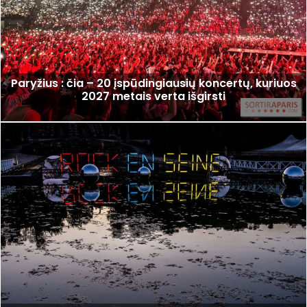
Paryžius : čia – 20 įspūdingiausių koncertų, kuriuos
2027 metais verta išgirsti