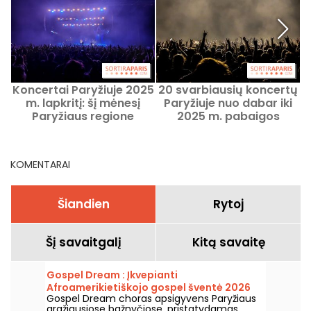
Koncertai Paryžiuje 2025
20 svarbiausių koncertų
m. lapkritį: šį mėnesį
Paryžiuje nuo dabar iki
Paryžiaus regione
2025 m. pabaigos
vyksiančių renginių
nepamirškite
KOMENTARAI
Šiandien
Rytoj
Šį savaitgalį
Kitą savaitę
Gospel Dream : Įkvepianti
Afroamerikietiškojo gospel šventė 2026
Gospel Dream choras apsigyvens Paryžiaus
m. rugpjūtį Paryžiuje
gražiausiose bažnyčiose, pristatydamas