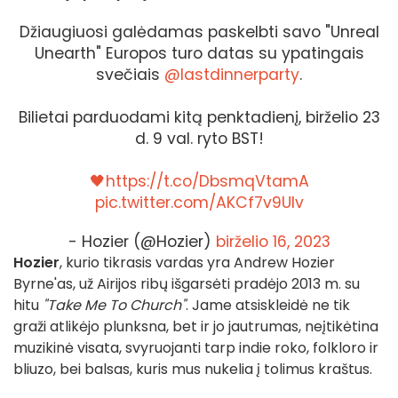
Džiaugiuosi galėdamas paskelbti savo "Unreal
Unearth" Europos turo datas su ypatingais
svečiais
@lastdinnerparty
.
Bilietai parduodami kitą penktadienį, birželio 23
d. 9 val. ryto BST!
🖤https://t.co/DbsmqVtamA
pic.twitter.com/AKCf7v9Ulv
- Hozier (@Hozier)
birželio 16, 2023
Hozier
, kurio tikrasis vardas yra Andrew Hozier
Byrne'as, už Airijos ribų išgarsėti pradėjo 2013 m. su
hitu
"Take Me To Church"
. Jame atsiskleidė ne tik
graži atlikėjo plunksna, bet ir jo jautrumas, neįtikėtina
muzikinė visata, svyruojanti tarp indie roko, folkloro ir
bliuzo, bei balsas, kuris mus nukelia į tolimus kraštus.