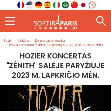
Sveiki
Kultūra
Koncertas ir muzika
Hozier koncertas "Zénith" salėje Paryžiuje 2023 m. lapkričio mėn.
HOZIER KONCERTAS
"ZÉNITH" SALĖJE PARYŽIUJE
2023 M. LAPKRIČIO MĖN.