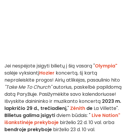
Jei nespėjote įsigyti bilietų į šią vasarą "
Olympia"
salėje vyksiantį
Hozier
koncertą, šį kartą
nepraleiskite progos! Airių atlikėjas, pasaulinio hito
"Take Me To Church"
autorius, paskelbė papildomą
datą Paryžiuje. Pasižymėkite savo kalendoriuose!
Išvyskite dainininko ir muzikanto koncertą
2023 m.
lapkričio 29 d., trečiadienį,
"
Zénith
de
La Villette".
Bilietus galima įsigyti
dviem būdais: "
Live Nation"
išankstinėje prekyboje
birželio 22 d. 10 val. arba
bendroje prekyboje
birželio 23 d. 10 val.