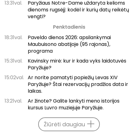
13:31val.
Paryžiaus Notre-Dame uždaryta kelioms
dienoms rugsėjį: kodėl ir kurių datų reikėtų
vengti?
Penktadienis
18:31val.
Paveldo dienos 2026: apsilankymai
Maubuisono abatijoje (95 rajonas),
programa
15:31val.
Kavinsky mirė: kur ir kada vyks laidotuvės
Paryžiuje?
15:02val.
Ar norite pamatyti popiežių Levas XIV
Paryžiuje? Štai rezervacijų pradžios data ir
laikas.
13:21val.
Ar žinote? Galite lankyti meno istorijos
kursus Luvro muziejuje Paryžiuje.
Žiūrėti daugiau