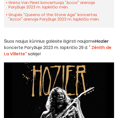
Greta Van Fleet koncertuoja "Accor" arenoje
Paryžiuje 2023 m. lapkričio mėn.
Grupės "Queens of the Stone Age" koncertas
"Accor" arenoje Paryžiuje 2023 m. lapkričio mėn.
Šiuos naujus kūrinius galėsite išgirsti naujame
Hozier
koncerte Paryžiuje 2023 m. lapkričio 29 d. "
Zénith de
La Villette"
salėje!