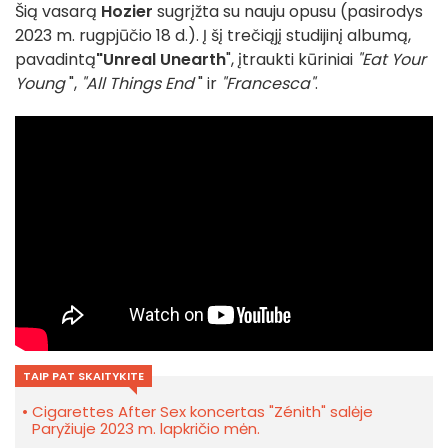
Šią vasarą
Hozier
sugrįžta su nauju opusu (pasirodys
2023 m. rugpjūčio 18 d.). Į šį trečiąjį studijinį albumą,
pavadintą
"Unreal Unearth
", įtraukti kūriniai
"Eat Your
Young
",
"All Things End
" ir
"Francesca"
.
TAIP PAT SKAITYKITE
Cigarettes After Sex koncertas "Zénith" salėje
Paryžiuje 2023 m. lapkričio mėn.