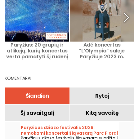
Paryžius: 20 grupių ir
Adé koncertas
atlikėjų, kurių koncertus
"L'Olympia" salėje
verta pamatyti šį rudenį
Paryžiuje 2023 m.
T
lapkričio mėn.
KOMENTARAI
Šiandien
Rytoj
Šį savaitgalį
Kitą savaitę
Paryžiaus džiazo festivalis 2026 :
nemokami koncertai šią vasarą Parc Floral
Paryžiaus džazo festivalis šią vasarą sugrįžta į
grįžta, programa