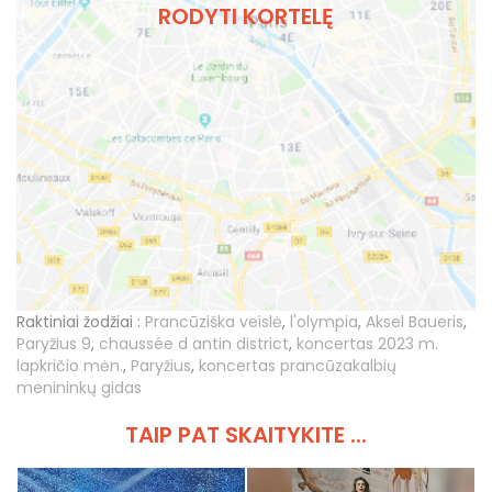
RODYTI KORTELĘ
Raktiniai žodžiai :
Prancūziška veislė
,
l'olympia
,
Aksel Baueris
,
Paryžius 9
,
chaussée d antin district
,
koncertas 2023 m.
lapkričio mėn.
,
Paryžius
,
koncertas prancūzakalbių
menininkų gidas
TAIP PAT SKAITYKITE ...