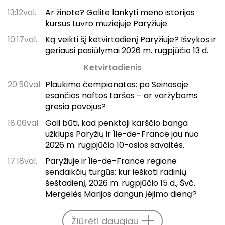
13:12val.
Ar žinote? Galite lankyti meno istorijos
kursus Luvro muziejuje Paryžiuje.
10:17val.
Ką veikti šį ketvirtadienį Paryžiuje? Išvykos ir
geriausi pasiūlymai 2026 m. rugpjūčio 13 d.
Ketvirtadienis
20:50val.
Plaukimo čempionatas: po Seinosoje
esančios naftos taršos – ar varžyboms
gresia pavojus?
18:06val.
Gali būti, kad penktoji karščio banga
užklups Paryžių ir Île-de-France jau nuo
2026 m. rugpjūčio 10-osios savaitės.
17:18val.
Paryžiuje ir Île-de-France regione
sendaikčių turgūs: kur ieškoti radinių
šeštadienį, 2026 m. rugpjūčio 15 d., Švč.
Mergelės Marijos dangun įėjimo dieną?
Žiūrėti daugiau