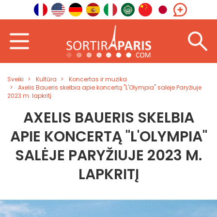
Sveiki
Kultūra
Koncertas ir muzika
Axelis Baueris skelbia apie koncertą "L'Olympia" salėje Paryžiuje
2023 m. lapkritį
AXELIS BAUERIS SKELBIA
APIE KONCERTĄ "L'OLYMPIA"
SALĖJE PARYŽIUJE 2023 M.
LAPKRITĮ