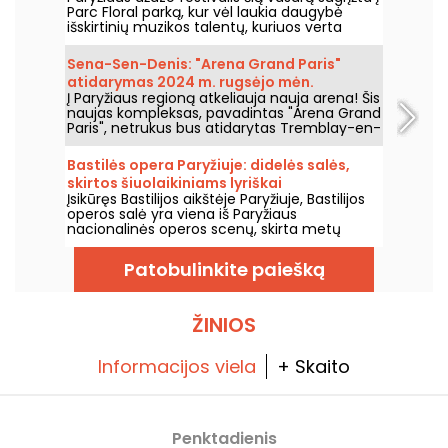
Parc Floral parką, kur vėl laukia daugybė
išskirtinių muzikos talentų, kuriuos verta
pamatyti ir išgirsti įspūdingo kaimo ramybės
fone. Štai nemokamų koncertų programa,
Sena-Sen-Denis: "Arena Grand Paris"
kurią kviečiame atrasti nuo 2026 m. birželio
atidarymas 2024 m. rugsėjo mėn.
24 d. iki 2026 m. rugsėjo 6 d.
Į Paryžiaus regioną atkeliauja nauja arena! Šis
naujas kompleksas, pavadintas "Arena Grand
Paris", netrukus bus atidarytas Tremblay-en-
France, Seine-Saint-Denis, ir turės dvi 7000 ir
2000 vietų sales. Mes jums viską apie tai
Bastilės opera Paryžiuje: didelės salės,
papasakosime.
skirtos šiuolaikiniams lyriškai
Įsikūręs Bastilijos aikštėje Paryžiuje, Bastilijos
spektakliams
operos salė yra viena iš Paryžiaus
nacionalinės operos scenų, skirta metų
bėgyje rengti operas ir baletus. Atidaryta
1989 metais, ši šiuolaikinė architektūros
Patobulinkite paiešką
erdvė pritraukia plačią auditoriją ir tampa
svarbiu tašku, kur sužinoti apie šalies lyriškus
ir choreografinius pasirodymus sostinėje.
ŽINIOS
Informacijos viela
+ Skaito
Penktadienis