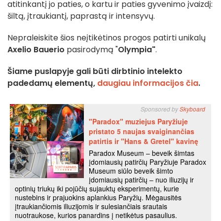
atitinkantį jo paties, o kartu ir paties gyvenimo įvaizdį:
šiltą, įtraukiantį, paprastą ir intensyvų.
Nepraleiskite šios neįtikėtinos progos patirti unikalų
Axelio Bauerio
pasirodymą "
Olympia"
.
Šiame puslapyje gali būti dirbtinio intelekto
padedamų elementų,
daugiau informacijos čia
.