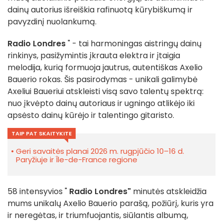
dainų autorius išreiškia rafinuotą kūrybiškumą ir
pavyzdinį nuolankumą.
Radio Londres
" - tai harmoningas aistringų dainų
rinkinys, pasižymintis įkrauta elektra ir įtaigia
melodija, kurią formuoja jautrus, autentiškas Axelio
Bauerio rokas. Šis pasirodymas - unikali galimybė
Axeliui Baueriui atskleisti visą savo talentų spektrą:
nuo įkvėpto dainų autoriaus ir ugningo atlikėjo iki
apsėsto dainų kūrėjo ir talentingo gitaristo.
TAIP PAT SKAITYKITE
Geri savaitės planai 2026 m. rugpjūčio 10–16 d.
Paryžiuje ir Île-de-France regione
58 intensyvios "
Radio Londres"
minutės atskleidžia
mums unikalų Axelio Bauerio parašą, požiūrį, kuris yra
ir neregėtas, ir triumfuojantis, siūlantis albumą,