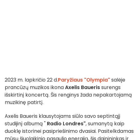
2023 m. lapkričio 22 d.
Paryžiaus "Olympia"
salėje
prancūzų muzikos ikona
Axelis Baueris
surengs
išskirtinį koncertą. Šis renginys žada nepakartojamą
muzikinę patirtį.
Axelis Baueris klausytojams siūlo savo septintąjį
studijinį albumą "
Radio Londres"
, sumanytą kaip
duoklę istorinei pasipriešinimo dvasiai. Pasitelkdamas
mūsų šiuolaikinio pasaulio energiją, šis dainininkas ir