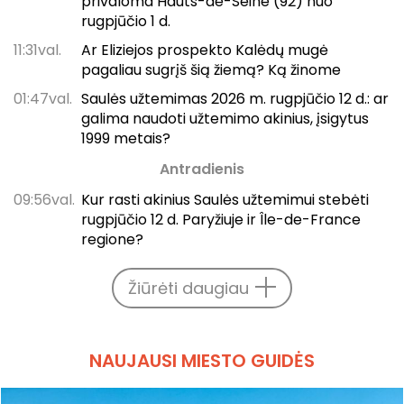
privaloma Hauts-de-Seine (92) nuo
rugpjūčio 1 d.
11:31val.
Ar Eliziejos prospekto Kalėdų mugė
pagaliau sugrįš šią žiemą? Ką žinome
01:47val.
Saulės užtemimas 2026 m. rugpjūčio 12 d.: ar
galima naudoti užtemimo akinius, įsigytus
1999 metais?
Antradienis
09:56val.
Kur rasti akinius Saulės užtemimui stebėti
rugpjūčio 12 d. Paryžiuje ir Île-de-France
regione?
Žiūrėti daugiau
NAUJAUSI MIESTO GUIDĖS