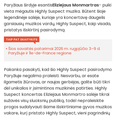
Paryžiaus širdyje esantis
Eliziejaus Monmartras
- puiki
vieta mėgautis Highly Suspect muzika. Būtent šioje
legendinėje salėje, kurioje yra koncertavę daugelis
garsiausių muzikos vardų, Highly Suspect, kaip visada,
pristatys išskirtinį pasirodymą.
TAIP PAT SKAITYKITE
Šios savaitės patarimai 2026 m. rugpjūčio 3–9 d.
Paryžiuje ir Île-de-France regione
Pakanka pasakyti, kad šio Highly Suspect pasirodymo
Paryžiuje negalima praleisti. Nesvarbu, ar esate
ilgametis žiūrovas, ar naujas gerbėjas, galite būti tikri
dėl unikalios ir įsimintinos muzikinės patirties. Highly
Suspect koncertas Eliziejaus Monmartro salėje tikrai
sužavės visų sluoksnių publiką, todėl nepraleiskite
progos sudalyvauti šiame išskirtiniame gyvos muzikos
vakare, kurį pristato Highly Suspect, vieni pagrindinių