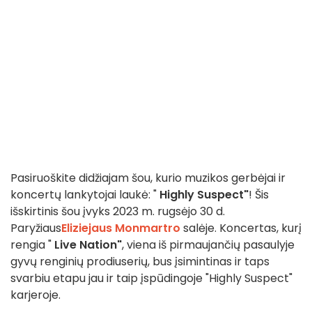
Pasiruoškite didžiajam šou, kurio muzikos gerbėjai ir
koncertų lankytojai laukė: "
Highly Suspect"
! Šis
išskirtinis šou įvyks 2023 m. rugsėjo 30 d.
Paryžiaus
Eliziejaus Monmartro
salėje. Koncertas, kurį
rengia "
Live Nation"
, viena iš pirmaujančių pasaulyje
gyvų renginių prodiuserių, bus įsimintinas ir taps
svarbiu etapu jau ir taip įspūdingoje "Highly Suspect"
karjeroje.