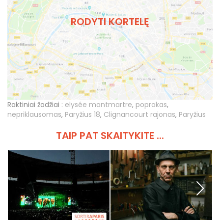
RODYTI KORTELĘ
Raktiniai žodžiai :
elysée montmartre
,
poprokas
,
nepriklausomas
,
Paryžius 18
,
Clignancourt rajonas
,
Paryžius
TAIP PAT SKAITYKITE ...