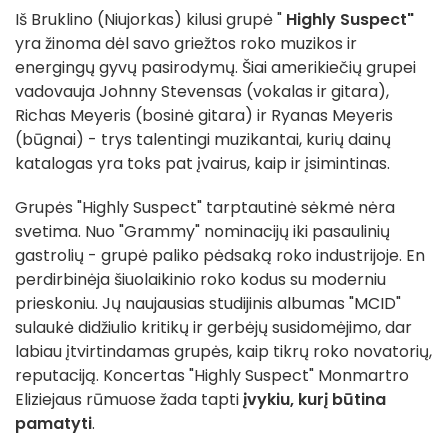
Iš Bruklino (Niujorkas) kilusi grupė "
Highly Suspect"
yra žinoma dėl savo griežtos roko muzikos ir
energingų gyvų pasirodymų. Šiai amerikiečių grupei
vadovauja Johnny Stevensas (vokalas ir gitara),
Richas Meyeris (bosinė gitara) ir Ryanas Meyeris
(būgnai) - trys talentingi muzikantai, kurių dainų
katalogas yra toks pat įvairus, kaip ir įsimintinas.
Grupės "Highly Suspect" tarptautinė sėkmė nėra
svetima. Nuo "Grammy" nominacijų iki pasaulinių
gastrolių - grupė paliko pėdsaką roko industrijoje. En
perdirbinėja šiuolaikinio roko kodus su moderniu
prieskoniu. Jų naujausias studijinis albumas "MCID"
sulaukė didžiulio kritikų ir gerbėjų susidomėjimo, dar
labiau įtvirtindamas grupės, kaip tikrų roko novatorių,
reputaciją. Koncertas "Highly Suspect" Monmartro
Eliziejaus rūmuose žada tapti
įvykiu, kurį būtina
pamatyti
.