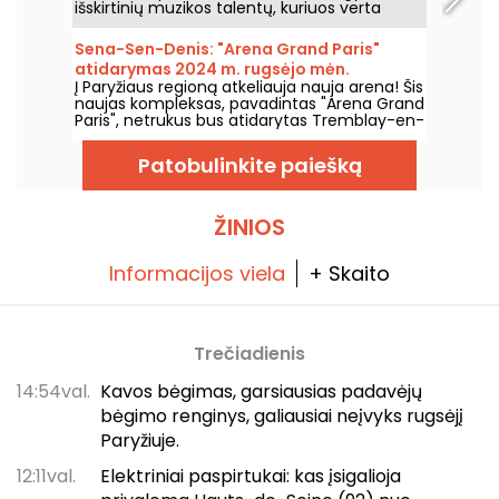
išskirtinių muzikos talentų, kuriuos verta
pamatyti ir išgirsti įspūdingo kaimo ramybės
fone. Štai nemokamų koncertų programa,
Sena-Sen-Denis: "Arena Grand Paris"
kurią kviečiame atrasti nuo 2026 m. birželio
atidarymas 2024 m. rugsėjo mėn.
24 d. iki 2026 m. rugsėjo 6 d.
Į Paryžiaus regioną atkeliauja nauja arena! Šis
naujas kompleksas, pavadintas "Arena Grand
Paris", netrukus bus atidarytas Tremblay-en-
France, Seine-Saint-Denis, ir turės dvi 7000 ir
2000 vietų sales. Mes jums viską apie tai
Patobulinkite paiešką
papasakosime.
ŽINIOS
Informacijos viela
+ Skaito
Trečiadienis
14:54val.
Kavos bėgimas, garsiausias padavėjų
bėgimo renginys, galiausiai neįvyks rugsėjį
Paryžiuje.
12:11val.
Elektriniai paspirtukai: kas įsigalioja