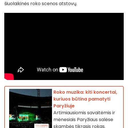
šiuolaikinės roko scenos atstovų.
Roko muzika: kiti koncertai,
kuriuos būtina pamatyti
Paryžiuje
Artimiausiomis savaitėmis ir
mėnesiais Paryžiaus salėse
skambės tikrasis rokas.