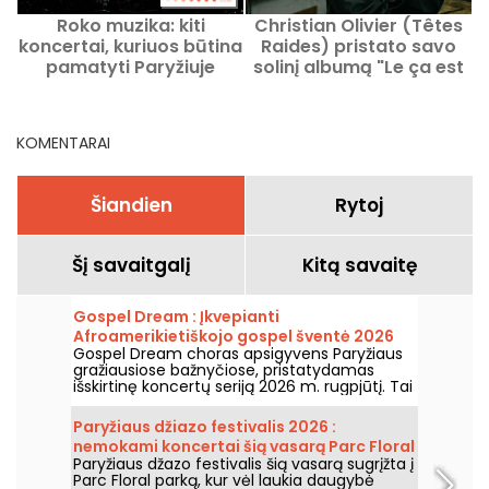
Roko muzika: kiti
Christian Olivier (Têtes
F
koncertai, kuriuos būtina
Raides) pristato savo
pamatyti Paryžiuje
solinį albumą "Le ça est
P
le ça" "La Marbrerie"
parodoje
KOMENTARAI
Šiandien
Rytoj
Šį savaitgalį
Kitą savaitę
Gospel Dream : Įkvepianti
Afroamerikietiškojo gospel šventė 2026
Gospel Dream choras apsigyvens Paryžiaus
m. rugpjūtį Paryžiuje
gražiausiose bažnyčiose, pristatydamas
išskirtinę koncertų seriją 2026 m. rugpjūtį. Tai
unikali muzikos patirtis, švenčianti viltį,
vienybę ir atsparumą per autentikas
Paryžiaus džiazo festivalis 2026 :
Afroamerikietiškosios bažnyčios giesmes.
nemokami koncertai šią vasarą Parc Floral
Paryžiaus džazo festivalis šią vasarą sugrįžta į
grįžta, programa
Parc Floral parką, kur vėl laukia daugybė