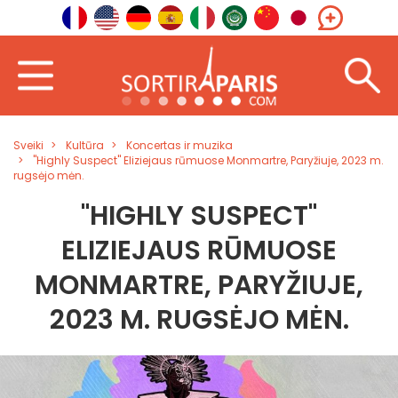
Sveiki
Kultūra
Koncertas ir muzika
"Highly Suspect" Eliziejaus rūmuose Monmartre, Paryžiuje, 2023 m.
rugsėjo mėn.
"HIGHLY SUSPECT"
ELIZIEJAUS RŪMUOSE
MONMARTRE, PARYŽIUJE,
2023 M. RUGSĖJO MĖN.