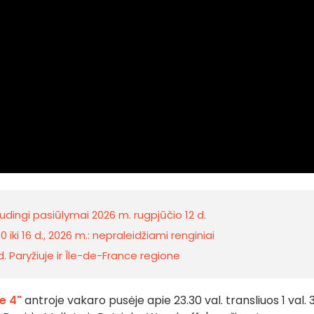
naudingi pasiūlymai 2026 m. rugpjūčio 12 d.
0 iki 16 d., 2026 m.: nepraleidžiami renginiai
. Paryžiuje ir Île-de-France regione
e 4"
antroje vakaro pusėje apie 23.30 val. transliuos 1 val. 3