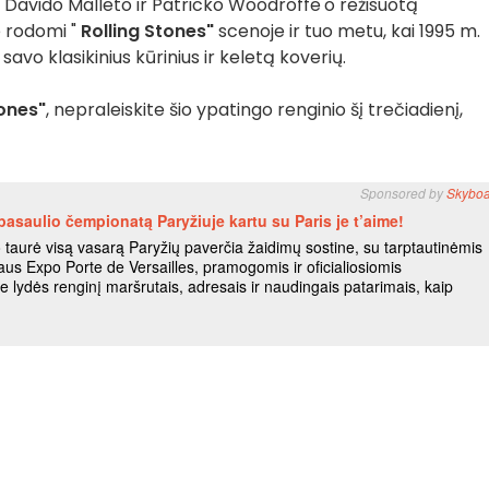
 Davido Malleto ir Patricko Woodroffe'o režisuotą
 rodomi "
Rolling Stones"
scenoje ir tuo metu, kai 1995 m.
 savo klasikinius kūrinius ir keletą koverių.
tones"
, nepraleiskite šio ypatingo renginio šį trečiadienį,