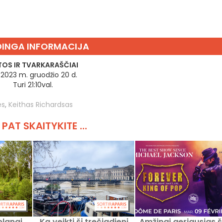
INGA INFORMACIJA
OS IR TVARKARAŠČIAI
 2023 m. gruodžio 20 d.
Turi 21:10val.
es
,
Keithas Richardsas
 PAT SKAITYKITE ...
planai
Ką veikti šį trečiadienį
Amžinai geriausias 