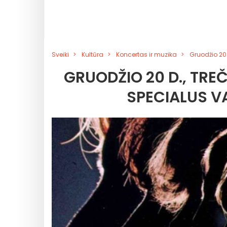
Sveiki
Kultūra
Koncertas ir muzika
Gruodžio 20 
GRUODŽIO 20 D., TREČ
SPECIALUS V