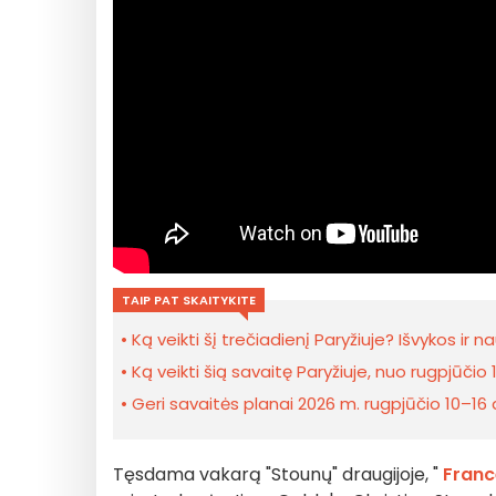
TAIP PAT SKAITYKITE
Ką veikti šį trečiadienį Paryžiuje? Išvykos ir 
Ką veikti šią savaitę Paryžiuje, nuo rugpjūčio 1
Geri savaitės planai 2026 m. rugpjūčio 10–16 d
Tęsdama vakarą "Stounų" draugijoje, "
Franc