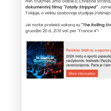
min. trukmės Jimo Gable'o, Christine Strand,
dokumentinį filmą
"Totally Stripped"
. Jame
Tokijuje, o vėliau Lisabonoje studijoje įrašinėjo
Jei norite praleisti vakarą su
"The Rolling S
gruodžio 20 d., 21.10 val. per "France 4"!