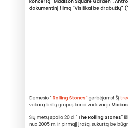
koncertą "Madison Square Garden". Antroj
dokumentinį filmą "Visiškai be drabužių" (
Dėmesio "
Rolling Stones"
gerbėjams! Šį
tre
vakarą britų grupei, kuriai vadovauja
Mickas
Šių metų spalio 20 d. "
The Rolling Stones"
iš
nuo 2005 m. ir pirmąjį įrašą, sukurtą be būg