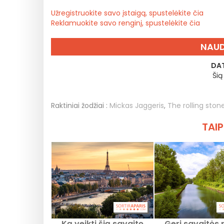
Užregistruokite savo įstaigą, spustelėkite čia
Reklamuokite savo renginį, spustelėkite čia
NAUD
DAT
Šią
Raktiniai žodžiai :
Mickas Jaggeris
,
The rolling ston
TAIP
Ką veikti šią savaitę
Geri savaitės 