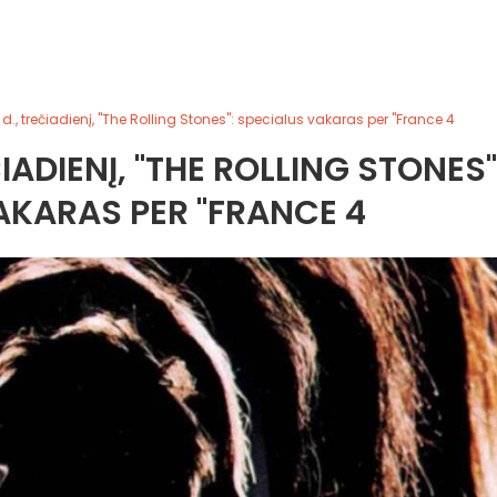
d., trečiadienį, "The Rolling Stones": specialus vakaras per "France 4
IADIENĮ, "THE ROLLING STONES"
AKARAS PER "FRANCE 4