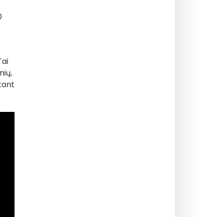
0
Tai
nių,
tant