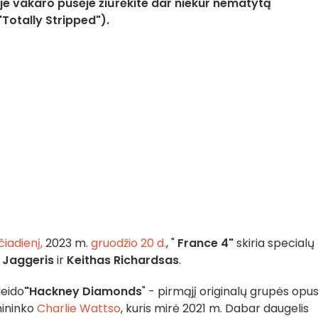
e vakaro pusėje žiūrėkite dar niekur nematytą
"Totally Stripped").
čiadienį,
2023 m.
gruodžio 20 d.
, "
France 4"
skiria specialų
 Jaggeris
ir
Keithas Richardsas
.
leido
"Hackney Diamonds
" - pirmąjį originalų grupės opu
nininko
Charlie Wattso
, kuris mirė 2021 m. Dabar daugelis