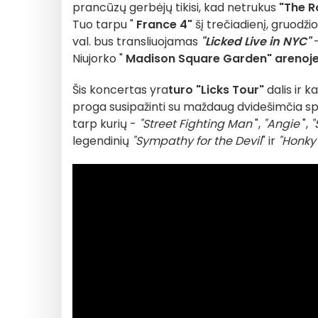
prancūzų gerbėjų tikisi, kad netrukus
"The Ro
Tuo tarpu "
France 4"
šį trečiadienį, gruodžio
val. bus transliuojamas
"Licked Live in NYC"
-
Niujorko "
Madison Square Garden" arenoj
Šis koncertas yra
turo "Licks Tour"
dalis ir k
proga susipažinti su maždaug dvidešimčia spec
tarp kurių -
"Street Fighting Man
",
"Angie
",
"
legendinių
"Sympathy for the Devil
" ir
"Honky