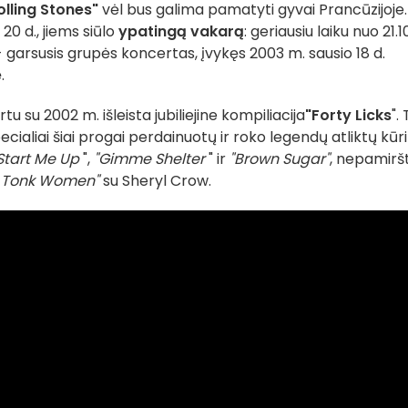
lling Stones"
vėl bus galima pamatyti gyvai Prancūzijoje.
 20 d., jiems siūlo
ypatingą vakarą
: geriausiu laiku nuo 21.1
 garsusis grupės koncertas, įvykęs 2003 m. sausio 18 d.
e
.
artu su 2002 m. išleista jubiliejine kompiliacija
"Forty Licks
". 
ialiai šiai progai perdainuotų ir roko legendų atliktų kūri
Start Me Up
",
"Gimme Shelter
" ir
"Brown Sugar"
, nepamirš
 Tonk Women"
su Sheryl Crow.