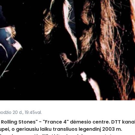
džio 20 d., 19:45val.
he Rolling Stones" - "France 4" dėmesio centre. DTT kana
upei, o geriausiu laiku transliuos legendinį 2003 m.