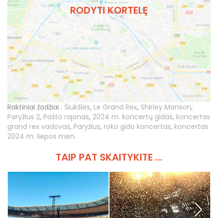
RODYTI KORTELĘ
Raktiniai žodžiai :
Šiukšlės
,
Le Grand Rex
,
Shirley Manson
,
Paryžius 2
,
Pašto rajonas
,
2024 m. koncertų gidas
,
koncertas
grand rex vadovas
,
Paryžius
,
roko gido koncertas
,
koncertas
2024 m. liepos mėn.
TAIP PAT SKAITYKITE ...