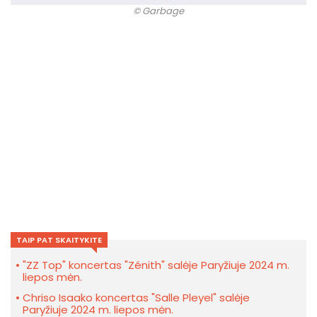
© Garbage
TAIP PAT SKAITYKITE
"ZZ Top" koncertas "Zénith" salėje Paryžiuje 2024 m.
liepos mėn.
Chriso Isaako koncertas "Salle Pleyel" salėje
Paryžiuje 2024 m. liepos mėn.