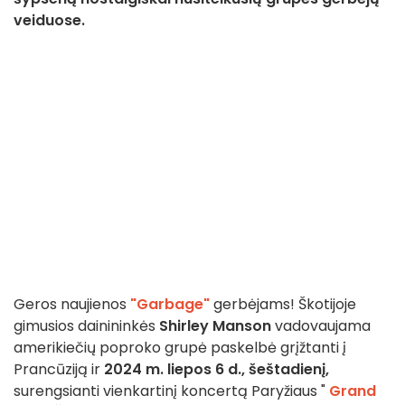
veiduose.
Geros naujienos
"Garbage"
gerbėjams! Škotijoje
gimusios dainininkės
Shirley Manson
vadovaujama
amerikiečių poproko grupė paskelbė grįžtanti į
Prancūziją ir
2024 m. liepos 6 d., šeštadienį,
surengsianti vienkartinį koncertą Paryžiaus "
Grand