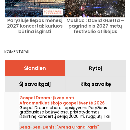
Paryžiuje liepos mėnesį
Musilac : David Guetta –
2027 koncertai: kuriuos
pagrindinis 2027 metų
būtina išgirsti
festivalio atlikėjas
B
KOMENTARAI
Šiandien
Rytoj
Šį savaitgalį
Kitą savaitę
Gospel Dream : Įkvepianti
Afroamerikietiškojo gospel šventė 2026
Gospel Dream choras apsigyvens Paryžiaus
m. rugpjūtį Paryžiuje
gražiausiose bažnyčiose, pristatydamas
išskirtinę koncertų seriją 2026 m. rugpjūtį. Tai
unikali muzikos patirtis, švenčianti viltį,
vienybę ir atsparumą per autentikas
Sena-Sen-Denis: "Arena Grand Paris"
Afroamerikietiškosios bažnyčios giesmes.