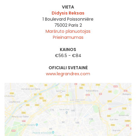
VIETA
Didysis Reksas
1 Boulevard Poissonnière
75002
Paris 2
Maršruto planuotojas
Prieinamumas
KAINOS
€56.5 - €84
OFICIALI SVETAINĖ
www.legrandrex.com