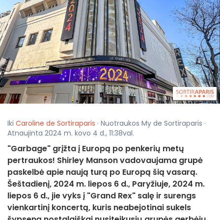
Iki
Caroline de Sortiraparis
· Nuotraukos My de Sortiraparis ·
Atnaujinta 2024 m. kovo 4 d., 11:38val.
"Garbage" grįžta į Europą po penkerių metų
pertraukos! Shirley Manson vadovaujama grupė
paskelbė apie naują turą po Europą šią vasarą.
Šeštadienį, 2024 m. liepos 6 d., Paryžiuje, 2024 m.
liepos 6 d., jie vyks į "Grand Rex" salę ir surengs
vienkartinį koncertą, kuris neabejotinai sukels
šypseną nostalgiškai nusiteikusių grupės gerbėjų