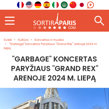
Sveiki
Kultūra
Koncertas ir muzika
"Garbage" koncertas Paryžiaus "Grand Rex" arenoje 2024 m.
liepą
"GARBAGE" KONCERTAS
PARYŽIAUS "GRAND REX"
ARENOJE 2024 M. LIEPĄ