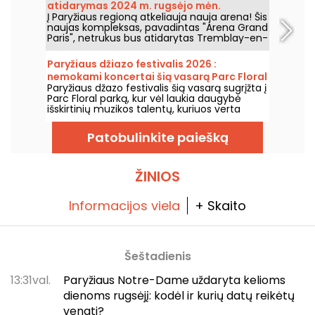
atidarymas 2024 m. rugsėjo mėn.
Į Paryžiaus regioną atkeliauja nauja arena! Šis
naujas kompleksas, pavadintas "Arena Grand
Paris", netrukus bus atidarytas Tremblay-en-
France, Seine-Saint-Denis, ir turės dvi 7000 ir
2000 vietų sales. Mes jums viską apie tai
Paryžiaus džiazo festivalis 2026 :
papasakosime.
nemokami koncertai šią vasarą Parc Floral
Paryžiaus džazo festivalis šią vasarą sugrįžta į
grįžta, programa
Parc Floral parką, kur vėl laukia daugybė
išskirtinių muzikos talentų, kuriuos verta
pamatyti ir išgirsti įspūdingo kaimo ramybės
fone. Štai nemokamų koncertų programa,
Patobulinkite paiešką
kurią kviečiame atrasti nuo 2026 m. birželio
24 d. iki 2026 m. rugsėjo 6 d.
ŽINIOS
Informacijos viela
+ Skaito
Šeštadienis
13:31val.
Paryžiaus Notre-Dame uždaryta kelioms
dienoms rugsėjį: kodėl ir kurių datų reikėtų
vengti?