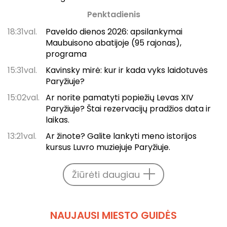
Penktadienis
18:31val.
Paveldo dienos 2026: apsilankymai
Maubuisono abatijoje (95 rajonas),
programa
15:31val.
Kavinsky mirė: kur ir kada vyks laidotuvės
Paryžiuje?
15:02val.
Ar norite pamatyti popiežių Levas XIV
Paryžiuje? Štai rezervacijų pradžios data ir
laikas.
13:21val.
Ar žinote? Galite lankyti meno istorijos
kursus Luvro muziejuje Paryžiuje.
Žiūrėti daugiau
NAUJAUSI MIESTO GUIDĖS