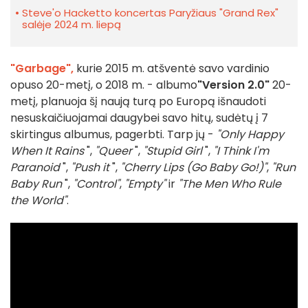
Steve'o Hacketto koncertas Paryžiaus "Grand Rex"
salėje 2024 m. liepą
"Garbage",
kurie 2015 m. atšventė savo vardinio
opuso 20-metį, o 2018 m. - albumo
"Version 2.0"
20-
metį, planuoja šį naują turą po Europą išnaudoti
nesuskaičiuojamai daugybei savo hitų, sudėtų į 7
skirtingus albumus, pagerbti. Tarp jų -
"Only Happy
When It Rains
",
"Queer
",
"Stupid Girl
",
"I Think I'm
Paranoid
",
"Push it
",
"Cherry Lips (Go Baby Go!)"
,
"Run
Baby Run
",
"Control"
,
"Empty"
ir
"The Men Who Rule
the World"
.