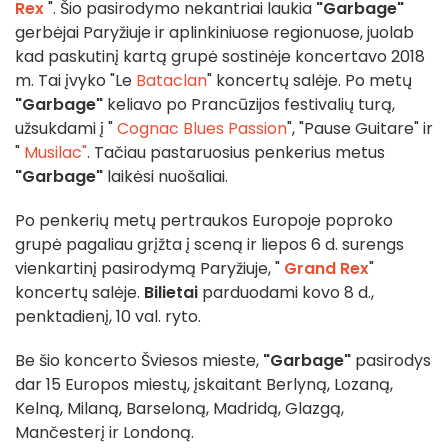
Rex
". Šio pasirodymo nekantriai laukia
"Garbage"
gerbėjai Paryžiuje ir aplinkiniuose regionuose, juolab
kad paskutinį kartą grupė sostinėje koncertavo 2018
m. Tai įvyko "Le
Bataclan
" koncertų salėje. Po metų
"Garbage"
keliavo po Prancūzijos festivalių turą,
užsukdami į "
Cognac Blues Passion
", "Pause Guitare" ir
"
Musilac"
. Tačiau pastaruosius penkerius metus
"Garbage"
laikėsi nuošaliai.
Po penkerių metų pertraukos Europoje poproko
grupė pagaliau grįžta į sceną ir liepos 6 d. surengs
vienkartinį pasirodymą Paryžiuje, "
Grand Rex
"
koncertų salėje.
Bilietai
parduodami kovo 8 d.,
penktadienį, 10 val. ryto.
Be šio koncerto Šviesos mieste,
"Garbage"
pasirodys
dar 15 Europos miestų, įskaitant Berlyną, Lozaną,
Kelną, Milaną, Barseloną, Madridą, Glazgą,
Mančesterį ir Londoną.