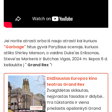
Jei norite atrasti arba iš naujo atrasti kai kuriuos
"Garbage"
hitus gyvai Paryžiaus scenoje, kuriuos
atliks Shirley Manson, o vaidins Duke'as Eriksonas,
Steve'as Markeris ir Butchas Vigas, 2024 m. liepos 6 d.
keliaukite į "
Grand Rex
"!
Didžiausias Europos kino
teatras Grand Rex
Žvaigždėtas skliautas,
neįprastas fasadas ir didybė...
Yra tūkstantis ir viena
priežastis apsilankyti Grand