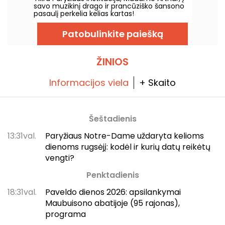
savo muzikinį drago ir prancūziško šansono
pasaulį perkelia kelias kartas!
Patobulinkite paiešką
ŽINIOS
Informacijos viela
+ Skaito
Šeštadienis
13:31val.
Paryžiaus Notre-Dame uždaryta kelioms
dienoms rugsėjį: kodėl ir kurių datų reikėtų
vengti?
Penktadienis
18:31val.
Paveldo dienos 2026: apsilankymai
Maubuisono abatijoje (95 rajonas),
programa