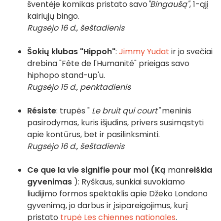
šventėje komikas pristato savo
"Bingaušą"
, 1-ąjį
kairiųjų bingo.
Rugsėjo 16 d., šeštadienis
Šokių klubas "Hippoh"
:
Jimmy Yudat
ir jo svečiai
drebina "Fête de l'Humanité" prieigas savo
hiphopo stand-up'u.
Rugsėjo 15 d., penktadienis
Résiste
: trupės "
Le bruit qui court"
meninis
pasirodymas, kuris išjudins, privers susimąstyti
apie kontūrus, bet ir pasilinksminti.
Rugsėjo 16 d., šeštadienis
Ce que la vie signifie pour moi (Ką
man
reiškia
gyvenimas
): Ryškaus, sunkiai suvokiamo
liudijimo formos spektaklis apie Džeko Londono
gyvenimą, jo darbus ir įsipareigojimus, kurį
pristato
trupė Les chiennes nationales
.