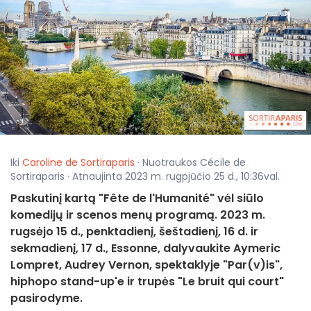
Iki
Caroline de Sortiraparis
· Nuotraukos Cécile de
Sortiraparis · Atnaujinta 2023 m. rugpjūčio 25 d., 10:36val.
Paskutinį kartą "Fête de l'Humanité" vėl siūlo
komedijų ir scenos menų programą. 2023 m.
rugsėjo 15 d., penktadienį, šeštadienį, 16 d. ir
sekmadienį, 17 d., Essonne, dalyvaukite Aymeric
Lompret, Audrey Vernon, spektaklyje "Par(v)is",
hiphopo stand-up'e ir trupės "Le bruit qui court"
pasirodyme.