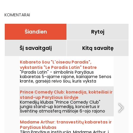
KOMENTARAI
Šiandien
Rytoj
Šį savaitgalį
Kitą savaitę
Kabareto šou "L'oiseau Paradis",
vykstantis "Le Paradis Latin" teatre
"Paradis Latin" - simbolinis Paryžiaus
Paryžiuje
kabaretas 5-ajame rajone, kairiajame Senos
krante, garsėja reivo šou, kuris vyksta
kiekvieną vakarą prabangioje aplinkoje ir
šventiškoje atmosferoje. Čia visada rodomas
Prince Comedy Club: komedija, kokteiliai ir
Kamel Ouali šou "L'Oiseau Paradis". Šou veda
stand-up Paryžiaus širdyje
Dièse ir Solen Shawen.
Komedijų klubas "Prince Comedy Club"
jungia stand-up komediją, koncertus ir
šventinę atmosferą mišrioje 6-ojo rajono
vietoje. Tai vieta, kurią verta atrasti, norint
praleisti juoko ir gero humoro kupinus
Madame Arthur: transvestitų kabaretas ir
vakarus.
Paryžiaus klubas
Tikra Paryžiaus institucija, Madame Arthur, į