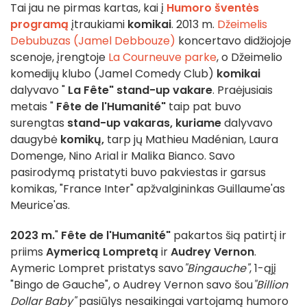
Tai jau ne pirmas kartas, kai į
Humoro šventės
programą
įtraukiami
komikai
. 2013 m.
Džeimelis
Debubuzas (Jamel Debbouze)
koncertavo didžiojoje
scenoje, įrengtoje
La Courneuve parke
, o Džeimelio
komedijų klubo (Jamel Comedy Club)
komikai
dalyvavo "
La Fête"
stand-up vakare
. Praėjusiais
metais "
Fête de l'Humanité"
taip pat buvo
surengtas
stand-up vakaras, kuriame
dalyvavo
daugybė
komikų,
tarp jų
Mathieu Madénian, Laura
Domenge, Nino Arial ir Malika Bianco. Savo
pasirodymą pristatyti buvo pakviestas ir garsus
komikas, "France Inter" apžvalgininkas Guillaume'as
Meurice'as.
2023 m.
"
Fête de l'Humanité"
pakartos šią patirtį ir
priims
Aymericą Lompretą
ir
Audrey Vernon
.
Aymeric Lompret pristatys savo
"Bingauche"
, 1-ąjį
"Bingo de Gauche", o Audrey Vernon savo šou
"Billion
Dollar Baby"
pasiūlys nesaikingai vartojamą humoro