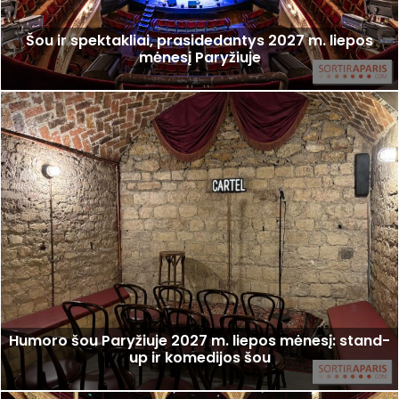
Šou ir spektakliai, prasidedantys 2027 m. liepos
mėnesį Paryžiuje
Humoro šou Paryžiuje 2027 m. liepos mėnesį: stand-
up ir komedijos šou