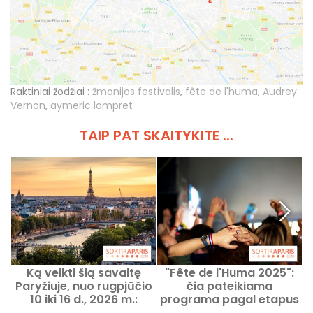
Raktiniai žodžiai :
žmonijos festivalis
,
fête de l'huma
,
Audrey
Vernon
,
aymeric lompret
TAIP PAT SKAITYKITE ...
Ką veikti šią savaitę
"Fête de l'Huma 2025":
Paryžiuje, nuo rugpjūčio
čia pateikiama
10 iki 16 d., 2026 m.:
programa pagal etapus
nepraleidžiami renginiai
ir koncertų laikas