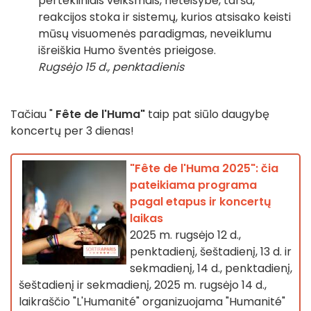
pertekliniais veiksmais, neteisybe, tarša,
reakcijos stoka ir sistemų, kurios atsisako keisti
mūsų visuomenės paradigmas, neveiklumu
išreiškia Humo šventės prieigose.
Rugsėjo 15 d., penktadienis
Tačiau "
Fête de l'Huma"
taip pat siūlo daugybę
koncertų per 3 dienas!
"Fête de l'Huma 2025": čia
pateikiama programa
pagal etapus ir koncertų
laikas
2025 m. rugsėjo 12 d.,
penktadienį, šeštadienį, 13 d. ir
sekmadienį, 14 d., penktadienį,
šeštadienį ir sekmadienį, 2025 m. rugsėjo 14 d.,
laikraščio "L'Humanité" organizuojama "Humanité"