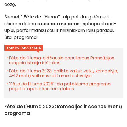
dozę.
Šiemet "
Fête de l'Huma"
taip pat daug dėmesio
skiriama kitiems
scenos menams
: hiphopo stand-
up'ui, performansų šou ir milžiniškam lėlių paradui.
Štai programa!
TAIP PAT SKAITYKITE
Fête de l'Huma: didžiausio populiaraus Prancūzijos
renginio istorija ir ištakos
Fête de l'Huma 2023: palikite vaikus vaikų kampelyje,
4-12 metų vaikams skirtame festivalyje
"Fête de l'Huma 2025": čia pateikiama programa
pagal etapus ir koncertų laikas
Fête de l'Huma 2023: komedijos ir scenos menų
programa