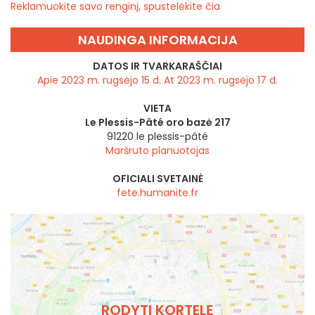
Reklamuokite savo renginį, spustelėkite čia
NAUDINGA INFORMACIJA
DATOS IR TVARKARAŠČIAI
Apie 2023 m. rugsėjo 15 d. At 2023 m. rugsėjo 17 d.
VIETA
Le Plessis-Pâté oro bazė 217
91220 le plessis-pâté
Maršruto planuotojas
OFICIALI SVETAINĖ
fete.humanite.fr
RODYTI KORTELĘ