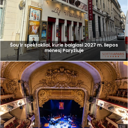
Šou ir spektakliai, kurie baigiasi 2027 m. liepos
mėnesį Paryžiuje