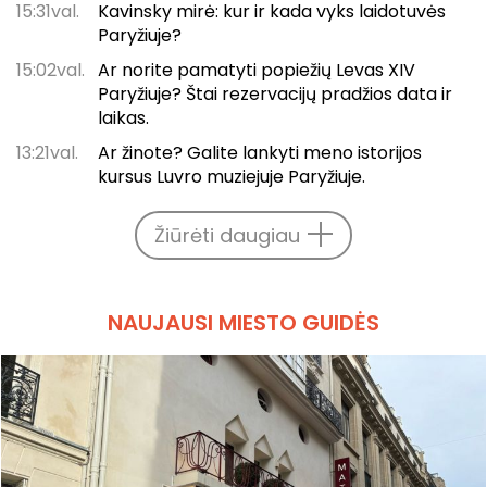
15:31val.
Kavinsky mirė: kur ir kada vyks laidotuvės
Paryžiuje?
15:02val.
Ar norite pamatyti popiežių Levas XIV
Paryžiuje? Štai rezervacijų pradžios data ir
laikas.
13:21val.
Ar žinote? Galite lankyti meno istorijos
kursus Luvro muziejuje Paryžiuje.
Žiūrėti daugiau
NAUJAUSI MIESTO GUIDĖS