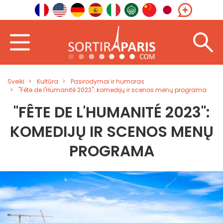
Sveiki
Kultūra
Pasirodymai ir humoras
"Fête de l'Humanité 2023": komedijų ir scenos menų programa
"FÊTE DE L'HUMANITÉ 2023":
KOMEDIJŲ IR SCENOS MENŲ
PROGRAMA