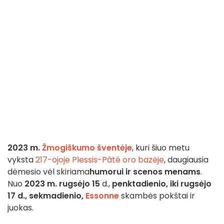
2023 m.
Žmogiškumo šventėje
, kuri šiuo metu
vyksta
217-ojoje Plessis-Pâté oro bazėje
, daugiausia
dėmesio vėl skiriama
humorui ir scenos menams
.
Nuo
2023 m. rugsėjo 15
d.,
penktadienio,
iki rugsėjo
17 d., sekmadienio,
Essonne
skambės pokštai ir
juokas.