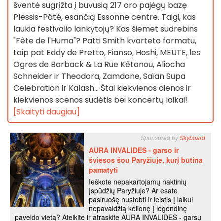
šventė sugrįžta į buvusią 217 oro pajėgų bazę
Plessis-Pâté, esančią Essonne centre. Taigi, kas
laukia festivalio lankytojų? Kas šiemet sudrebins
"Fête de l'Huma"? Patti Smith kvarteto formatu,
taip pat Eddy de Pretto, Fianso, Hoshi, MEUTE, les
Ogres de Barback & La Rue Kétanou, Aliocha
Schneider ir Theodora, Zamdane, Saïan Supa
Celebration ir Kalash... Štai kiekvienos dienos ir
kiekvienos scenos sudėtis bei koncertų laikai!
[Skaityti daugiau]