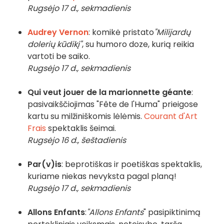
Rugsėjo 17 d., sekmadienis
Audrey Vernon
: komikė pristato
"Milijardų
dolerių kūdikį"
, su humoro doze, kurią reikia
vartoti be saiko.
Rugsėjo 17 d., sekmadienis
Qui veut jouer de la marionnette géante
:
pasivaikščiojimas "Fête de l'Huma" prieigose
kartu su milžiniškomis lėlėmis.
Courant d'Art
Frais
spektaklis šeimai.
Rugsėjo 16 d., šeštadienis
Par(v)is
: beprotiškas ir poetiškas spektaklis,
kuriame niekas nevyksta pagal planą!
Rugsėjo 17 d., sekmadienis
Allons Enfants
:
"Allons Enfants
" pasipiktinimą