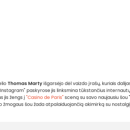
elio
Thomas Marty
išgarsėjo dėl vaizdo įrašų, kuriais dalijas
 "Instagram" paskyrose jis linksmina tūkstančius internautų
 jis žengs į
"Casino de Paris"
sceną su savo naujausiu šou 
no žmogaus šou žada atpalaiduojančią akimirką su nostalgi