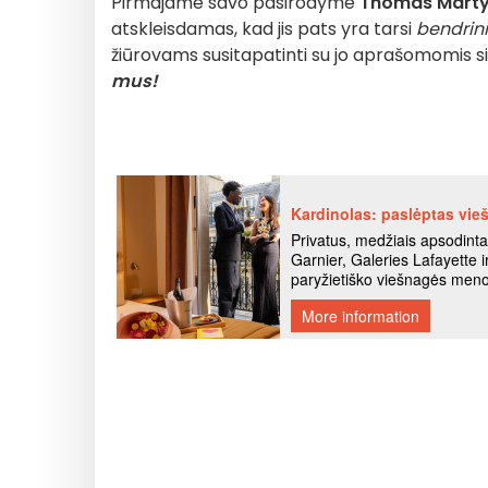
Pirmajame savo pasirodyme
Thomas Mart
atskleisdamas, kad jis pats yra tarsi
bendrin
žiūrovams susitapatinti su jo aprašomomis situa
mus!