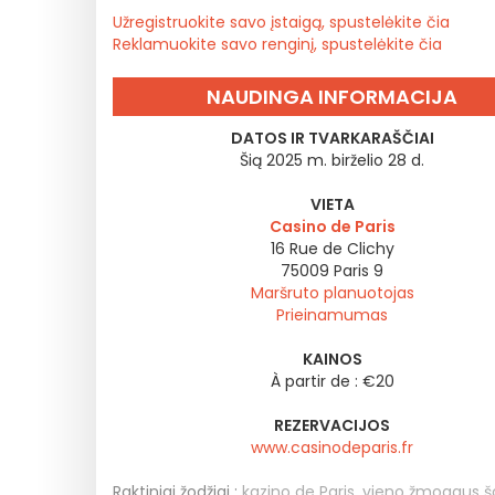
Užregistruokite savo įstaigą, spustelėkite čia
Reklamuokite savo renginį, spustelėkite čia
NAUDINGA INFORMACIJA
DATOS IR TVARKARAŠČIAI
Šią 2025 m. birželio 28 d.
VIETA
Casino de Paris
16 Rue de Clichy
75009
Paris 9
Maršruto planuotojas
Prieinamumas
KAINOS
À partir de : €20
REZERVACIJOS
www.casinodeparis.fr
Raktiniai žodžiai :
kazino de Paris
,
vieno žmogaus š