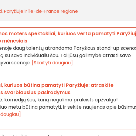
. Paryžiuje ir Île-de-France regione
nos moters spektakliai, kuriuos verta pamatyti Paryžiu
s mėnesiais
cenoje daug talentų atrandama Paryžiaus stand-up sceno
ną su savo individualiu šou. Tai jūsų galimybė atrasti savo
yvai scenoje.
[Skaityti daugiau]
, kuriuos būtina pamatyti Paryžiuje: atraskite
us svarbiausius pasirodymus
ė: komedijų šou, kurių negalima praleisti, apžvalga!
 šiuo metu būtina pamatyti, ir sekite naujienas apie būsimu
i daugiau]