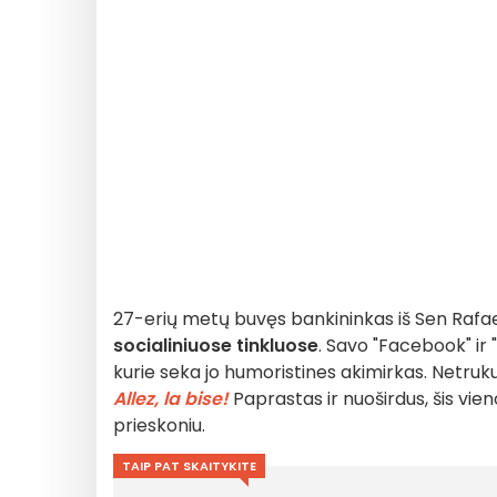
27-erių metų buvęs bankininkas iš Sen Rafa
socialiniuose tinkluose
. Savo "Facebook" ir
kurie seka jo humoristines akimirkas. Netrukus
Allez, la bise!
Paprastas ir nuoširdus, šis vie
prieskoniu.
TAIP PAT SKAITYKITE