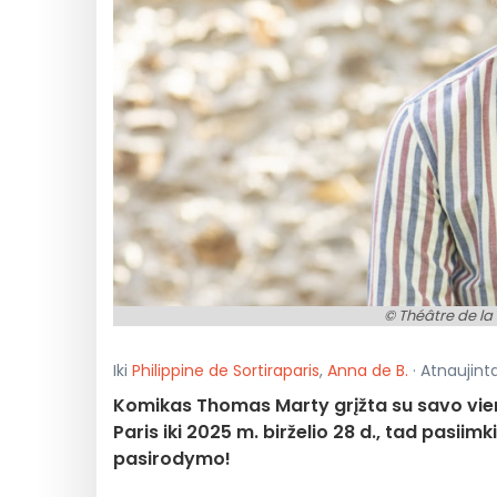
© Théâtre de l
Iki
Philippine de Sortiraparis
,
Anna de B.
· Atnaujinta
Komikas Thomas Marty grįžta su savo vien
Paris iki 2025 m. birželio 28 d., tad pasiim
pasirodymo!