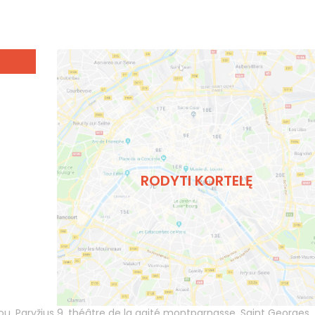
RODYTI KORTELĘ
ou
,
Paryžius 9
,
théâtre de la gaité montparnasse
,
Saint Georges