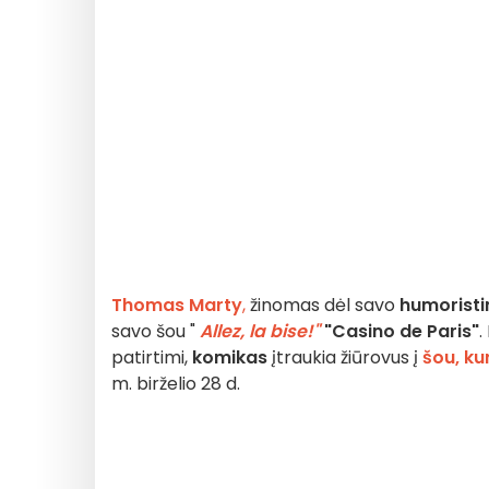
Thomas Marty
,
žinomas dėl savo
humoristin
savo šou "
Allez, la bise!"
"Casino de Paris"
.
patirtimi,
komikas
įtraukia žiūrovus į
šou, k
m. birželio 28 d.