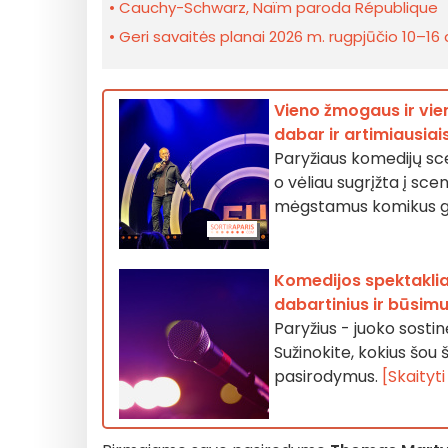
Cauchy-Schwarz, Naïm paroda République
Geri savaitės planai 2026 m. rugpjūčio 10–16 d
Vieno žmogaus ir vie
dabar ir artimiausiai
Paryžiaus komedijų s
o vėliau sugrįžta į sce
mėgstamus komikus g
Komedijos spektakliai
dabartinius ir būsim
Paryžius - juoko sostin
Sužinokite, kokius šou
pasirodymus.
[Skaityt