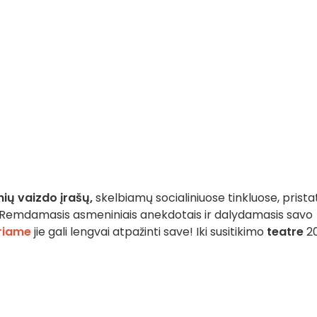
ių vaizdo įrašų,
skelbiamų socialiniuose tinkluose, prista
 Remdamasis asmeniniais anekdotais ir dalydamasis savo
uriame
jie gali lengvai atpažinti save! Iki susitikimo
teatre
2