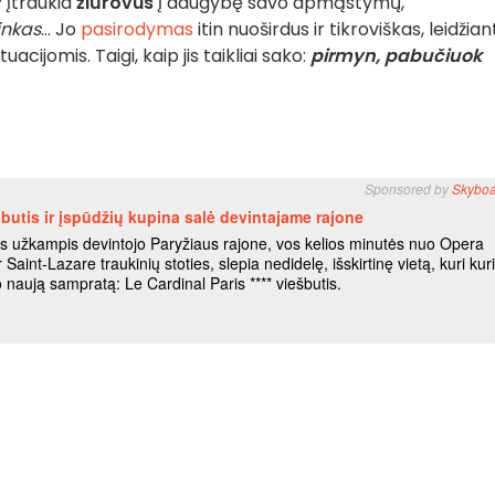
y
įtraukia
žiūrovus
į daugybę savo apmąstymų,
inkas
... Jo
pasirodymas
itin nuoširdus ir tikroviškas, leidžian
cijomis. Taigi, kaip jis taikliai sako:
pirmyn, pabučiuok