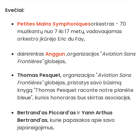
Svečiai:
Petites Mains Symphoniques
orkestras
- 70
muzikantų nuo 7 iki 17 metų, vadovaujamas
orkestro įkūrėjo Eric du Fay
,
dainininkas
Anggun
,
organizacijos "
Aviation Sans
Frontières"
globėjas
,
Thomas Pesquet,
organizacijos "
Aviation Sans
Frontières"
globėjas, pristatys savo būsimą
knygą "Thomas Pesquet raconte notre planète
bleue", kurios honoraras bus skirtas asociacijai
,
Bertrand'as Piccard'as
ir
Yann Arthus
Bertrand'as
, kurie papasakos apie savo
įsipareigojimus
,