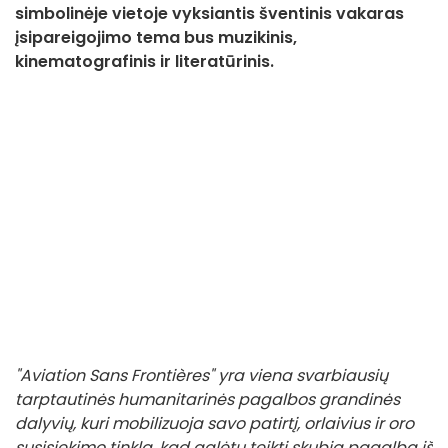
simbolinėje vietoje vyksiantis šventinis vakaras
įsipareigojimo tema bus muzikinis,
kinematografinis ir literatūrinis.
"Aviation Sans Frontières" yra viena svarbiausių
tarptautinės humanitarinės pagalbos grandinės
dalyvių, kuri mobilizuoja savo patirtį, orlaivius ir oro
susisiekimo tinklą, kad galėtų teikti skubią pagalbą iš