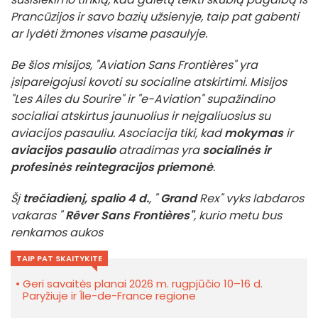
Prancūzijos ir savo bazių užsienyje, taip pat gabenti
ar lydėti žmones visame pasaulyje.
Be šios misijos, "Aviation Sans Frontières" yra
įsipareigojusi kovoti su socialine atskirtimi. Misijos
"Les Ailes du Sourire" ir "e-Aviation" supažindino
socialiai atskirtus jaunuolius ir neįgaliuosius su
aviacijos pasauliu. Asociacija tiki, kad
mokymas
ir
aviacijos pasaulio
atradimas yra
socialinės ir
profesinės reintegracijos priemonė
.
Šį
trečiadienį, spalio 4 d.
, "
Grand
Rex" vyks labdaros
vakaras "
Rêver Sans Frontières"
, kurio metu bus
renkamos aukos
TAIP PAT SKAITYKITE
Geri savaitės planai 2026 m. rugpjūčio 10–16 d.
Paryžiuje ir Île-de-France regione