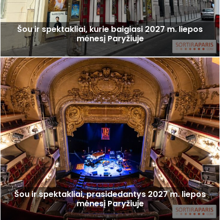
Šou ir spektakliai, kurie baigiasi 2027 m. liepos
mėnesį Paryžiuje
Šou ir spektakliai, prasidedantys 2027 m. liepos
mėnesį Paryžiuje