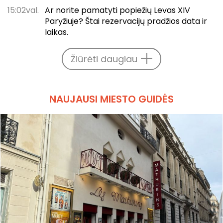
15:02val.
Ar norite pamatyti popiežių Levas XIV
Paryžiuje? Štai rezervacijų pradžios data ir
laikas.
Žiūrėti daugiau
NAUJAUSI MIESTO GUIDĖS