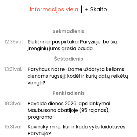
Informacijos viela
+ Skaito
Sekmadienis
12:36val.
Elektriniai paspirtukai Paryžiuje: be šių
įrenginių jums gresia bauda.
Šeštadienis
13:31val.
Paryžiaus Notre-Dame uždaryta kelioms
dienoms rugsėjį: kodėl ir kurių datų reikėtų
vengti?
Penktadienis
18:31val.
Paveldo dienos 2026: apsilankymai
Maubuisono abatijoje (95 rajonas),
programa
15:31val.
Kavinsky mirė: kur ir kada vyks laidotuvės
Paryžiuje?