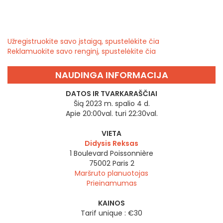
Užregistruokite savo įstaigą, spustelėkite čia
Reklamuokite savo renginį, spustelėkite čia
NAUDINGA INFORMACIJA
DATOS IR TVARKARAŠČIAI
Šią 2023 m. spalio 4 d.
Apie 20:00val. turi 22:30val.
VIETA
Didysis Reksas
1 Boulevard Poissonnière
75002
Paris 2
Maršruto planuotojas
Prieinamumas
KAINOS
Tarif unique : €30