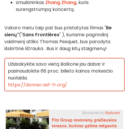
smuikininkas
Zhang Zhang
, kuris
surengs
trumpą koncertą
.
Vakaro metu taip pat bus pristatytas
filmas "
Be
sienų"
("
Sans Frontières
"
), kuriame pagrindinį
vaidmenį atliko Thomas Pesquet, bus parodyta
išskirtinė
ištrauka
. Bus ir daug kitų staigmenų!
Užsisakykite savo vietą Balkone jau dabar ir
pasinaudokite 66 proc. bilieto kainos mokesčio
nuolaida.
https://donner.asf-fr.org/