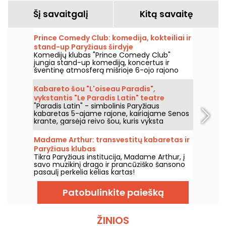
Šį savaitgalį
Kitą savaitę
Prince Comedy Club: komedija, kokteiliai ir
stand-up Paryžiaus širdyje
Komedijų klubas "Prince Comedy Club"
jungia stand-up komediją, koncertus ir
šventinę atmosferą mišrioje 6-ojo rajono
vietoje. Tai vieta, kurią verta atrasti, norint
praleisti juoko ir gero humoro kupinus
Kabareto šou "L'oiseau Paradis",
vakarus.
vykstantis "Le Paradis Latin" teatre
"Paradis Latin" - simbolinis Paryžiaus
Paryžiuje
kabaretas 5-ajame rajone, kairiajame Senos
krante, garsėja reivo šou, kuris vyksta
kiekvieną vakarą prabangioje aplinkoje ir
šventiškoje atmosferoje. Čia visada rodomas
Madame Arthur: transvestitų kabaretas ir
Kamel Ouali šou "L'Oiseau Paradis". Šou veda
Paryžiaus klubas
Dièse ir Solen Shawen.
Tikra Paryžiaus institucija, Madame Arthur, į
savo muzikinį drago ir prancūziško šansono
pasaulį perkelia kelias kartas!
Patobulinkite paiešką
ŽINIOS