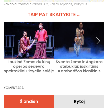
Raktiniai žodžiai :
Paryžius 2
,
Pašto rajonas
,
Paryžius
TAIP PAT SKAITYKITE ...
Laukinė Žemė: du kinų
Šventa žemė ir Angkoro
2
operos šedevro
stebuklai: išskirtinis
v
spektakliai Pleyelio salėje
Kambodžos klasikinis
baletas 13e Art Paryžiuje
M
KOMENTARAI
Šiandien
Rytoj