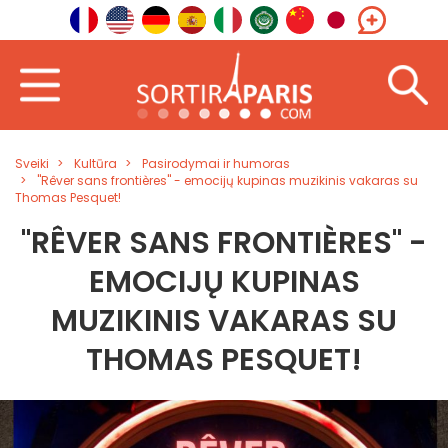
Sveiki
Kultūra
Pasirodymai ir humoras
"Rêver sans frontières" - emocijų kupinas muzikinis vakaras su
Thomas Pesquet!
"RÊVER SANS FRONTIÈRES" -
EMOCIJŲ KUPINAS
MUZIKINIS VAKARAS SU
THOMAS PESQUET!