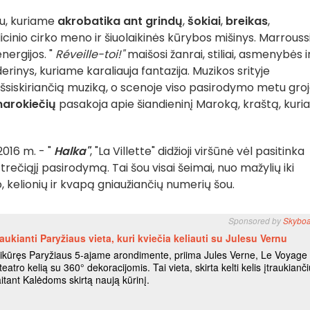
ou, kuriame
akrobatika ant grindų
,
šokiai
,
breikas
,
adicinio cirko meno ir šiuolaikinės kūrybos mišinys. Marrouss
nergijos. "
Réveille-toi!"
maišosi žanrai, stiliai, asmenybės i
rinys, kuriame karaliauja fantazija. Muzikos srityje
išsiskiriančią muziką, o scenoje viso pasirodymo metu gro
marokiečių
pasakoja apie šiandieninį Maroką, kraštą, kur
 2016 m. - "
Halka"
, "La Villette" didžioji viršūnė vėl pasitinka
 trečiąjį pasirodymą. Tai šou visai šeimai, nuo mažylių iki
 kelionių ir kvapą gniaužiančių numerių šou.