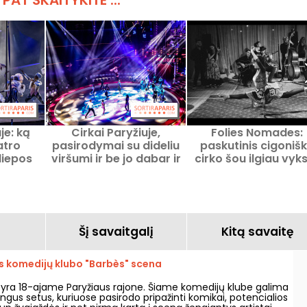
 PAT SKAITYKITE ...
je: ką
Cirkai Paryžiuje,
Folies Nomades:
atro
pasirodymai su dideliu
paskutinis cigoniš
liepos
viršumi ir be jo dabar ir
cirko šou ilgiau vyk
is
ateityje
Cirque Romanès sce
Šį savaitgalį
Kitą savaitę
us komedijų klubo "Barbès" scena
yra 18-ajame Paryžiaus rajone. Šiame komedijų klube galima
ingus setus, kuriuose pasirodo pripažinti komikai, potencialios