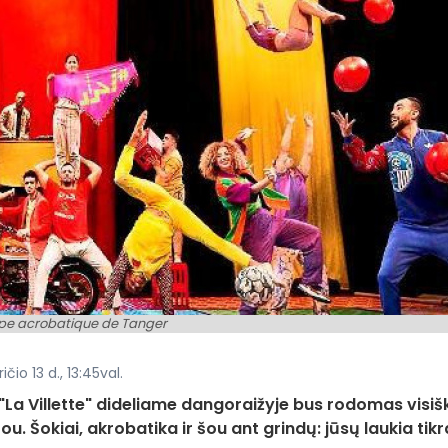
pe acrobatique de Tanger
čio 13 d., 13:45val.
. "La Villette" dideliame dangoraižyje bus rodomas visiš
. Šokiai, akrobatika ir šou ant grindų: jūsų laukia tikr