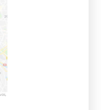
vas
,