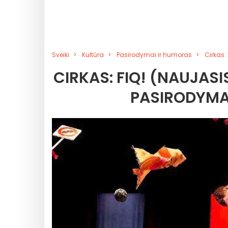
Sveiki
Kultūra
Pasirodymai ir humoras
Cirkas:
CIRKAS: FIQ! (NAUJAS
PASIRODYMAS