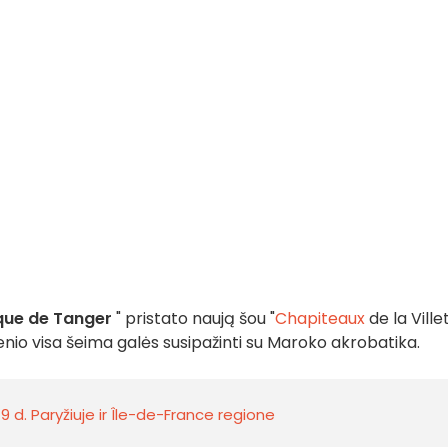
que de Tanger
" pristato naują šou "
Chapiteaux
de la Villet
enio visa šeima galės susipažinti su Maroko akrobatika.
 d. Paryžiuje ir Île-de-France regione