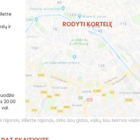
llette
RODYTI KORTELĘ
slų ir
ruodžio
is 20.00
 val.
e rajonas
,
Villette rajonas
,
cirko šou gidas
,
vaikų šou šeimos vado