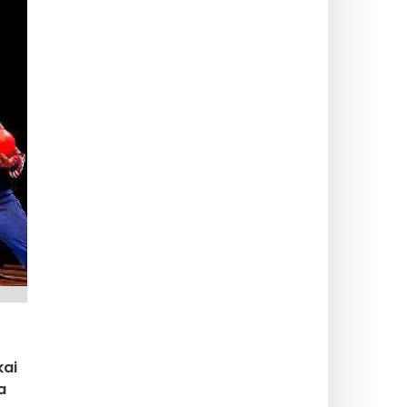
kai
a