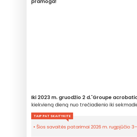
pramoga!
Iki 2023 m. gruodžio 2 d.
"
Groupe acrobati
kiekvieną dieną nuo trečiadienio iki sekmadi
TAIP PAT SKAITYKITE
Šios savaitės patarimai 2026 m. rugpjūčio 3–9