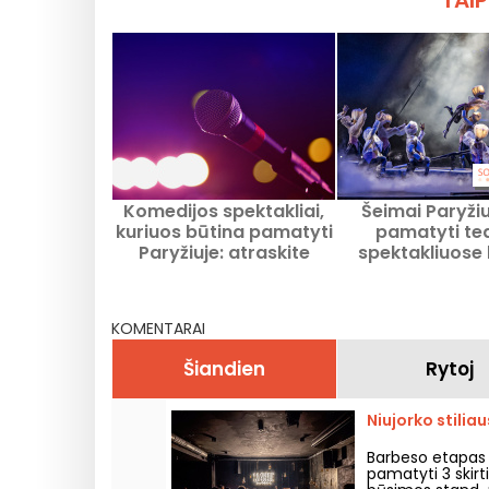
TAIP
Komedijos spektakliai,
Šeimai Paryžiu
kuriuos būtina pamatyti
pamatyti te
Paryžiuje: atraskite
spektakliuose 
dabartinius ir būsimus
2026 meta
svarbiausius
pasirodymus
KOMENTARAI
Šiandien
Rytoj
Niujorko stilia
Barbeso etapas 
pamatyti 3 skirt