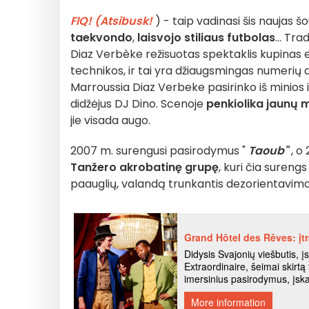
FIQ! (Atsibusk!
) - taip vadinasi šis naujas š
taekvondo
,
laisvojo stiliaus futbolas
... Tr
Diaz Verbèke režisuotas spektaklis kupinas e
technikos, ir tai yra džiaugsmingas numerių de
Marroussia Diaz Verbeke pasirinko iš minios 
didžėjus DJ Dino. Scenoje
penkiolika jaunų 
jie visada augo.
2007 m. surengusi pasirodymus "
Taoub"
, o
Tanžero akrobatinę grupę
, kuri čia surengs
paauglių, valandą trunkantis dezorientavimo,