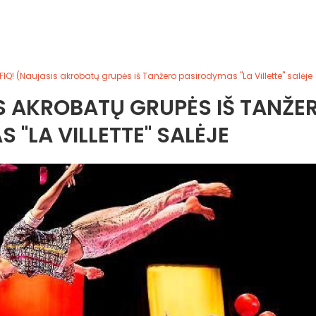
 FIQ! (Naujasis akrobatų grupės iš Tanžero pasirodymas "La Villette" salėje
IS AKROBATŲ GRUPĖS IŠ TANŽE
 "LA VILLETTE" SALĖJE