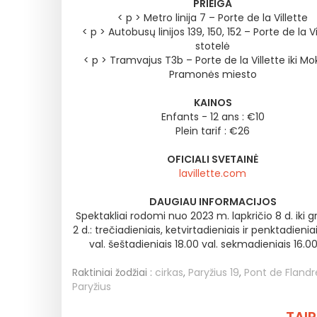
PRIEIGA
< p > Metro linija 7 – Porte de la Villette
< p > Autobusų linijos 139, 150, 152 – Porte de la Vi
stotelė
< p > Tramvajus T3b – Porte de la Villette iki Mok
Pramonės miesto
KAINOS
Enfants - 12 ans : €10
Plein tarif : €26
OFICIALI SVETAINĖ
lavillette.com
DAUGIAU INFORMACIJOS
Spektakliai rodomi nuo 2023 m. lapkričio 8 d. iki g
2 d.: trečiadieniais, ketvirtadieniais ir penktadienia
val. šeštadieniais 18.00 val. sekmadieniais 16.00
Raktiniai žodžiai :
cirkas
,
Paryžius 19
,
Pont de Flandr
Paryžius