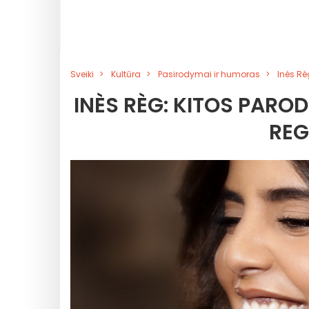
Sveiki
Kultūra
Pasirodymai ir humoras
Inès Rè
INÈS RÈG: KITOS PARO
REG