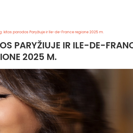
g: kitos parodos Paryžiuje ir Ile-de-France regione 2025 m.
DOS PARYŽIUJE IR ILE-DE-FRAN
IONE 2025 M.