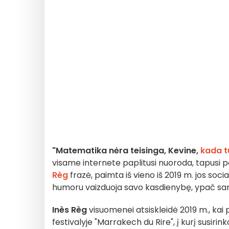
"Matematika nėra teisinga, Kevine,
kada tu
visame internete paplitusi nuoroda, tapusi po
Règ
frazė, paimta iš vieno iš 2019 m. jos socia
humoru vaizduoja savo kasdienybę, ypač santy
Inès Règ
visuomenei atsiskleidė 2019 m., kai
festivalyje "Marrakech du Rire", į kurį susiri