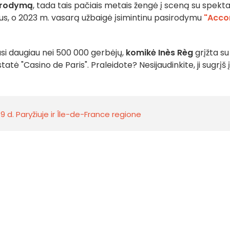
sirodymą
, tada tais pačiais metais žengė į sceną su spekta
itus, o 2023 m. vasarą užbaigė įsimintinu pasirodymu
"Acco
i daugiau nei 500 000 gerbėjų,
komikė Inès Règ
grįžta su
istatė "Casino de Paris". Praleidote? Nesijaudinkite, ji sugrįš į
 d. Paryžiuje ir Île-de-France regione