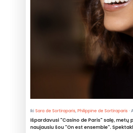
Iki
Sara de Sortiraparis
,
Philippine de Sortiraparis
· 
Išpardavusi "Casino de Paris" salę, metų p
naujausiu šou "On est ensemble". Spektakli