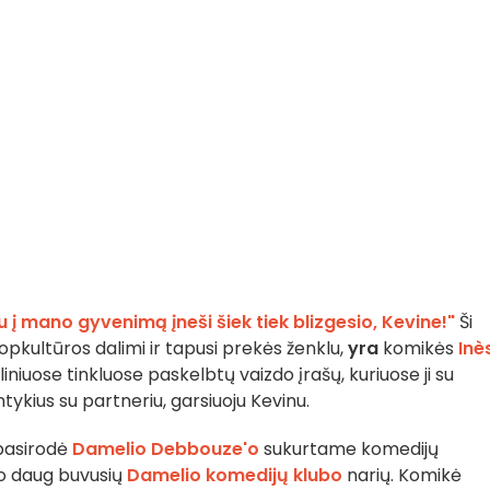
 į mano gyvenimą įneši šiek tiek blizgesio, Kevine!"
Ši
pkultūros dalimi ir tapusi prekės ženklu,
yra
komikės
Inè
liniuose tinkluose paskelbtų vaizdo įrašų, kuriuose ji su
kius su partneriu, garsiuoju Kevinu.
 pasirodė
Damelio Debbouze'o
sukurtame komedijų
nko daug buvusių
Damelio komedijų klubo
narių. Komikė