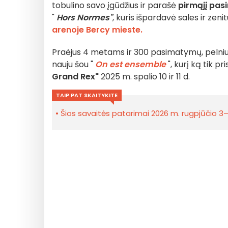
tobulino savo įgūdžius ir parašė
pirmąjį pa
"
Hors Normes"
, kuris išpardavė sales ir zen
arenoje Bercy mieste.
Praėjus 4 metams ir 300 pasimatymų, pelnius
nauju šou "
On est ensemble
", kurį ką tik pr
Grand Rex"
2025 m. spalio 10 ir 11 d.
TAIP PAT SKAITYKITE
Šios savaitės patarimai 2026 m. rugpjūčio 3–9