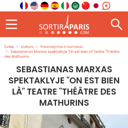
Sveiki
Kultūra
Pasirodymai ir humoras
Sebastianas Marxas spektaklyje "On est bien là" teatre "Théâtre
des Mathurins
SEBASTIANAS MARXAS
SPEKTAKLYJE "ON EST BIEN
LÀ" TEATRE "THÉÂTRE DES
MATHURINS