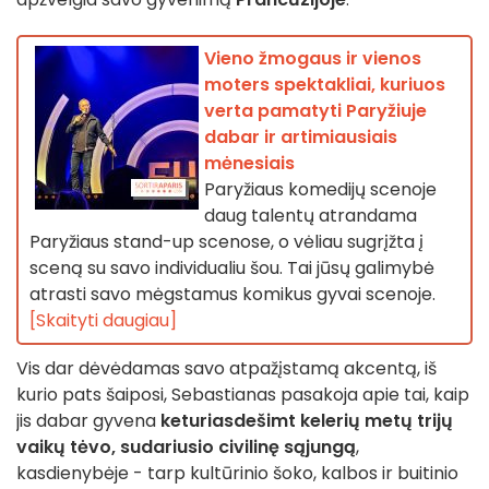
Vieno žmogaus ir vienos
moters spektakliai, kuriuos
verta pamatyti Paryžiuje
dabar ir artimiausiais
mėnesiais
Paryžiaus komedijų scenoje
daug talentų atrandama
Paryžiaus stand-up scenose, o vėliau sugrįžta į
sceną su savo individualiu šou. Tai jūsų galimybė
atrasti savo mėgstamus komikus gyvai scenoje.
[Skaityti daugiau]
Vis dar dėvėdamas savo atpažįstamą akcentą, iš
kurio pats šaiposi, Sebastianas pasakoja apie tai, kaip
jis dabar gyvena
keturiasdešimt kelerių metų trijų
vaikų tėvo, sudariusio civilinę sąjungą
,
kasdienybėje - tarp kultūrinio šoko, kalbos ir buitinio