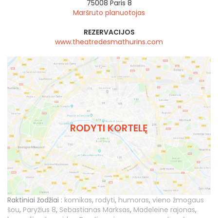
75008
Paris 8
Maršruto planuotojas
REZERVACIJOS
www.theatredesmathurins.com
RODYTI KORTELĘ
Raktiniai žodžiai :
komikas
,
rodyti
,
humoras
,
vieno žmogaus
šou
,
Paryžius 8
,
Sebastianas Marksas
,
Madeleine rajonas
,