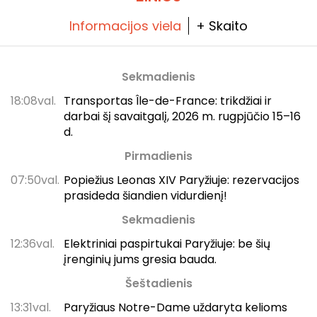
Informacijos viela
+ Skaito
Sekmadienis
18:08val.
Transportas Île-de-France: trikdžiai ir
darbai šį savaitgalį, 2026 m. rugpjūčio 15–16
d.
Pirmadienis
07:50val.
Popiežius Leonas XIV Paryžiuje: rezervacijos
prasideda šiandien vidurdienį!
Sekmadienis
12:36val.
Elektriniai paspirtukai Paryžiuje: be šių
įrenginių jums gresia bauda.
Šeštadienis
13:31val.
Paryžiaus Notre-Dame uždaryta kelioms