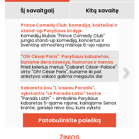
Šį savaitgalį
Kitą savaitę
Prince Comedy Club: komedija, kokteiliai ir
stand-up Paryžiaus širdyje
Komedijų klubas "Prince Comedy Club"
jungia stand-up komediją, koncertus ir
šventinę atmosferą mišrioje 6-ojo rajono
vietoje. Tai vieta, kurią verta atrasti, norint
praleisti juoko ir gero humoro kupinus
"Oh! César Paris": Paryžiaus kabaretas,
vakarus.
kuriame dera žavesys, humoras ir menas
Prieš kelerius metus "Cabaret César-Palace"
virto "Oh! César Paris", kuriame iki pat
ankstyvo vakaro galima mėgautis dar
neregėta vakarienių, šou ir klubų sinteze.
Kabareto šou "L'oiseau Paradis",
vykstantis "Le Paradis Latin" teatre
"Paradis Latin" - simbolinis Paryžiaus
Paryžiuje
kabaretas 5-ajame rajone, kairiajame Senos
krante, garsėja reivo šou, kuris vyksta
kiekvieną vakarą prabangioje aplinkoje ir
šventiškoje atmosferoje. Čia visada rodomas
Patobulinkite paiešką
Kamel Ouali šou "L'Oiseau Paradis". Šou veda
Dièse ir Solen Shawen.
ŽINIOS