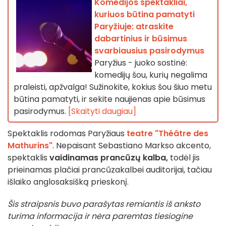
Komedijos spektakliai,
kuriuos būtina pamatyti
Paryžiuje: atraskite
dabartinius ir būsimus
svarbiausius pasirodymus
Paryžius - juoko sostinė:
komedijų šou, kurių negalima
praleisti, apžvalga! Sužinokite, kokius šou šiuo metu
būtina pamatyti, ir sekite naujienas apie būsimus
pasirodymus.
[Skaityti daugiau]
Spektaklis rodomas Paryžiaus
teatre "Théâtre des
Mathurins"
. Nepaisant Sebastiano Markso akcento,
spektaklis
vaidinamas prancūzų kalba,
todėl jis
prieinamas plačiai prancūzakalbei auditorijai, tačiau
išlaiko anglosaksišką prieskonį.
Šis straipsnis buvo parašytas remiantis iš anksto
turima informacija ir nėra paremtas tiesiogine