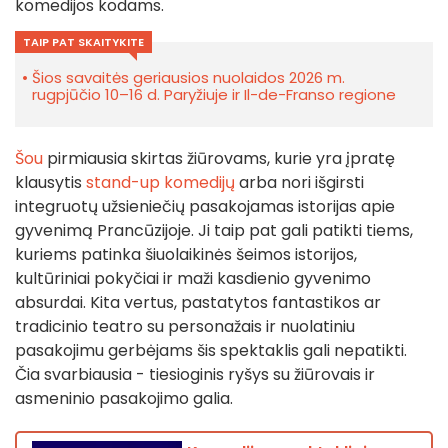
komedijos kodams.
TAIP PAT SKAITYKITE
Šios savaitės geriausios nuolaidos 2026 m.
rugpjūčio 10–16 d. Paryžiuje ir Il-de-Franso regione
Šou
pirmiausia skirtas žiūrovams, kurie yra įpratę
klausytis
stand-up komedijų
arba nori išgirsti
integruotų užsieniečių pasakojamas istorijas apie
gyvenimą Prancūzijoje. Ji taip pat gali patikti tiems,
kuriems patinka šiuolaikinės šeimos istorijos,
kultūriniai pokyčiai ir maži kasdienio gyvenimo
absurdai. Kita vertus, pastatytos fantastikos ar
tradicinio teatro su personažais ir nuolatiniu
pasakojimu gerbėjams šis spektaklis gali nepatikti.
Čia svarbiausia - tiesioginis ryšys su žiūrovais ir
asmeninio pasakojimo galia.