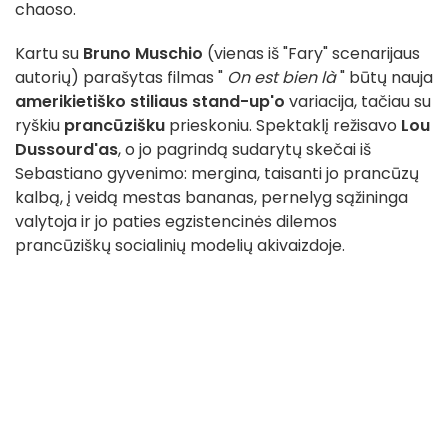
chaoso.
Kartu su
Bruno Muschio
(vienas iš "Fary" scenarijaus
autorių) parašytas filmas "
On est bien là
" būtų nauja
amerikietiško stiliaus stand-up'o
variacija, tačiau su
ryškiu
prancūzišku
prieskoniu. Spektaklį režisavo
Lou
Dussourd'as
, o jo pagrindą sudarytų skečai iš
Sebastiano gyvenimo: mergina, taisanti jo prancūzų
kalbą, į veidą mestas bananas, pernelyg sąžininga
valytoja ir jo paties egzistencinės dilemos
prancūziškų socialinių modelių akivaizdoje.