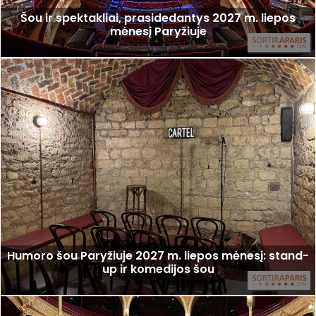
Šou ir spektakliai, prasidedantys 2027 m. liepos
mėnesį Paryžiuje
Humoro šou Paryžiuje 2027 m. liepos mėnesį: stand-
up ir komedijos šou