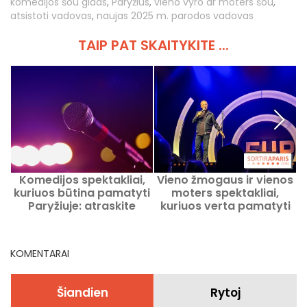
komedijos šou gidas
,
Paryžius
,
vieno vyro ar moters šou
,
atsistoti vadovas
,
naujas 2025 m. parodos vadovas
TAIP PAT SKAITYKITE ...
Komedijos spektakliai,
Vieno žmogaus ir vienos
S
kuriuos būtina pamatyti
moters spektakliai,
Paryžiuje: atraskite
kuriuos verta pamatyti
dabartinius ir būsimus
Paryžiuje dabar ir
svarbiausius
artimiausiais mėnesiais
pasirodymus
KOMENTARAI
Šiandien
Rytoj