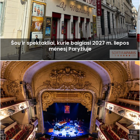
Šou ir spektakliai, kurie baigiasi 2027 m. liepos
mėnesį Paryžiuje