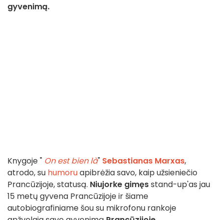
gyvenimą.
Knygoje "
On est bien là
"
Sebastianas Marxas
,
atrodo, su
humoru
apibrėžia savo, kaip užsieniečio
Prancūzijoje, statusą.
Niujorke gimęs
stand-up'as jau
15 metų gyvena Prancūzijoje ir šiame
autobiografiniame šou su mikrofonu rankoje
apžvelgia savo gyvenimą
Prancūzijoje
.