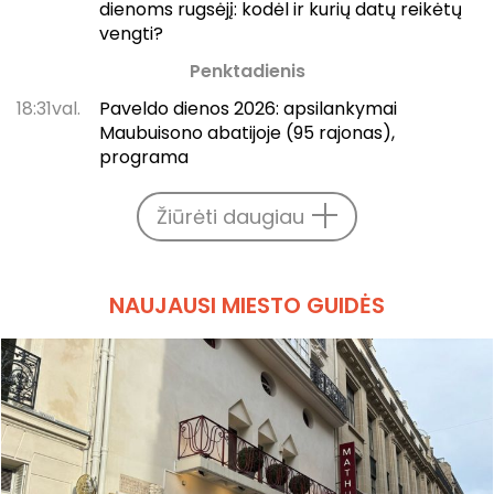
dienoms rugsėjį: kodėl ir kurių datų reikėtų
vengti?
Penktadienis
18:31val.
Paveldo dienos 2026: apsilankymai
Maubuisono abatijoje (95 rajonas),
programa
Žiūrėti daugiau
NAUJAUSI MIESTO GUIDĖS