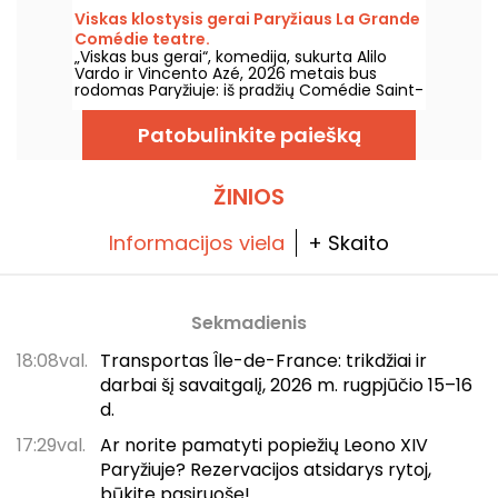
tereikia žinoti visus gerus pasiūlymus. Mes
Viskas klostysis gerai Paryžiaus La Grande
jums apie tai papasakosime!
Comédie teatre.
„Viskas bus gerai“, komedija, sukurta Alilo
Vardo ir Vincento Azé, 2026 metais bus
rodomas Paryžiuje: iš pradžių Comédie Saint-
Martin, paskui La Grande Comédie, o siužete
– vestuvės, kurios išsirutulioja į chaosą.
Patobulinkite paiešką
ŽINIOS
Informacijos viela
+ Skaito
Sekmadienis
18:08val.
Transportas Île-de-France: trikdžiai ir
darbai šį savaitgalį, 2026 m. rugpjūčio 15–16
d.
17:29val.
Ar norite pamatyti popiežių Leono XIV
Paryžiuje? Rezervacijos atsidarys rytoj,
būkite pasiruošę!