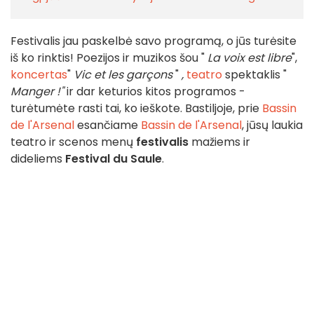
Festivalis jau paskelbė savo programą, o jūs turėsite
iš ko rinktis! Poezijos ir muzikos šou "
La voix est libre
",
koncertas
"
Vic et les garçons
"
,
teatro
spektaklis "
Manger !"
ir dar keturios kitos programos -
turėtumėte rasti tai, ko ieškote. Bastiljoje, prie
Bassin
de l'Arsenal
esančiame
Bassin de l'Arsenal
, jūsų laukia
teatro ir scenos menų
festivalis
mažiems ir
dideliems
Festival du Saule
.