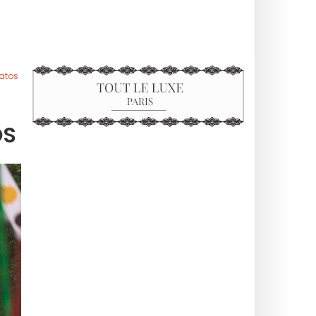
datos
OS