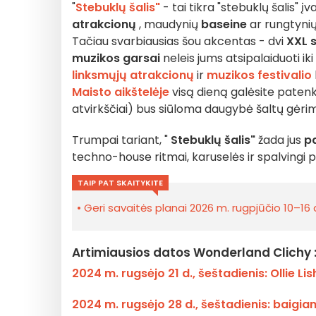
"
Stebuklų šalis"
- tai tikra "stebuklų šalis" 
atrakcionų
, maudynių
baseine
ar rungtyni
Tačiau svarbiausias šou akcentas - dvi
XXL 
muzikos garsai
neleis jums atsipalaiduoti ik
linksmųjų atrakcionų
ir
muzikos festivalio
Maisto aikštelėje
visą dieną galėsite patenki
atvirkščiai) bus siūloma daugybė šaltų gėri
Trumpai tariant, "
Stebuklų šalis"
žada jus
pa
techno-house ritmai, karuselės ir spalvingi p
TAIP PAT SKAITYKITE
Geri savaitės planai 2026 m. rugpjūčio 10–16 d
Artimiausios datos Wonderland Clichy 
2024 m. rugsėjo 21 d., šeštadienis: Ollie L
2024 m. rugsėjo 28 d., šeštadienis: baigia