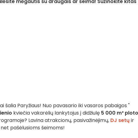
alėsite mėgautis su draugais ar šeima! Sužinokite kitas
ai šalia Paryžiaus! Nuo pavasario iki vasaros pabaigos "
ienio
kviečia vakarėlių lankytojus į didžiulę
5 000 m² plot
rogramoje? Lavina atrakcionų, pasivažinėjimų,
DJ setų
ir
ir net pašėlusioms šeimoms!