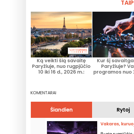
TAIP
Ką veikti šią savaitę
Kur šį savaitgal
Paryžiuje, nuo rugpjūčio
Paryžiuje? V
10 iki 16 d., 2026 m.:
programos nuo 
nepraleidžiami renginiai
rugpjūčio 6 d. i
KOMENTARAI
Šiandien
Rytoj
Vakaras, kuruo