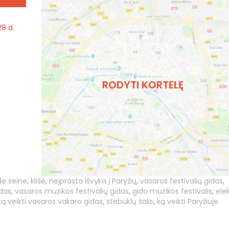
28 d.
RODYTI KORTELĘ
de seine
,
klišė
,
neįprasta išvyka į Paryžių
,
vasaros festivalių gidas
,
idas
,
vasaros muzikos festivalių gidas
,
gido muzikos festivalis
,
ele
ką veikti vasaros vakaro gidas
,
stebuklų šalis
,
ką veikti Paryžiuje