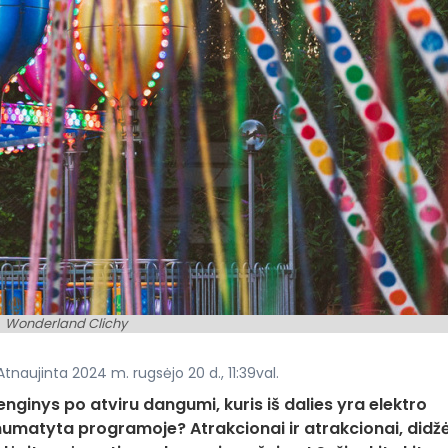
Wonderland Clichy
Atnaujinta 2024 m. rugsėjo 20 d., 11:39val.
enginys po atviru dangumi, kuris iš dalies yra elektro
 numatyta programoje? Atrakcionai ir atrakcionai, didž