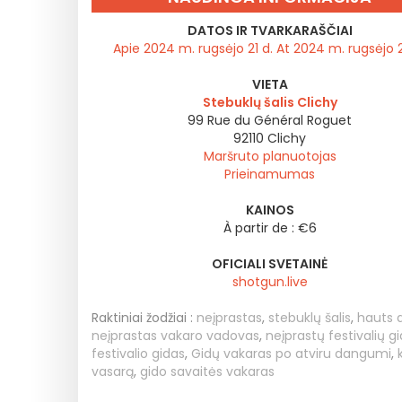
DATOS IR TVARKARAŠČIAI
Apie 2024 m. rugsėjo 21 d. At 2024 m. rugsėjo 
VIETA
Stebuklų šalis Clichy
99 Rue du Général Roguet
92110
Clichy
Maršruto planuotojas
Prieinamumas
KAINOS
À partir de : €6
OFICIALI SVETAINĖ
shotgun.live
Raktiniai žodžiai :
neįprastas
,
stebuklų šalis
,
hauts 
neįprastas vakaro vadovas
,
neįprastų festivalių g
festivalio gidas
,
Gidų vakaras po atviru dangumi
,
vasarą
,
gido savaitės vakaras