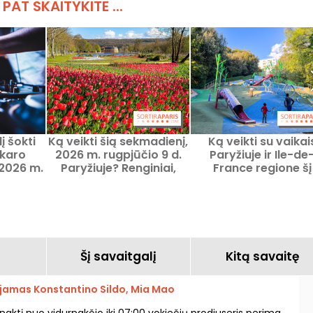
 PAT SKAITYKITE ...
į šokti
Ką veikti šią sekmadienį,
Ką veikti su vaikai
akaro
2026 m. rugpjūčio 9 d.
Paryžiuje ir Ile-de
2026 m.
Paryžiuje? Renginiai,
France regione šį
ki 8 d.
kurių tikrai neturėtumėte
savaitgalį, 2026 m
praleisti
rugpjūčio 8–9 d.?
Šį savaitgalį
Kitą savaitę
jamas Konstantino Sildo, Mia Mao