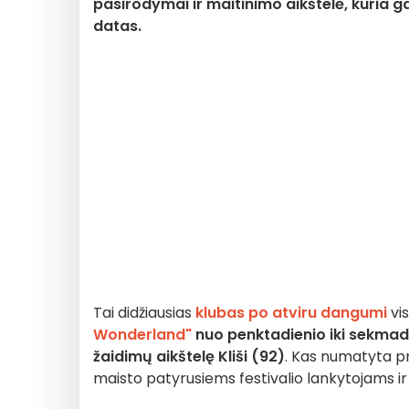
pasirodymai ir maitinimo aikštelė, kuria g
datas.
Tai didžiausias
klubas po atviru dangumi
vis
Wonderland"
nuo penktadienio iki sekmad
žaidimų aikštelę
Kliši (92)
. Kas numatyta p
maisto patyrusiems festivalio lankytojams 