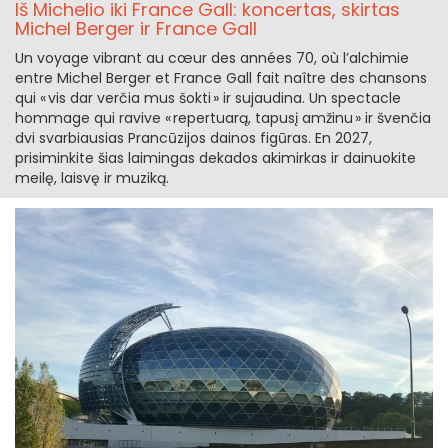
Iš Michelio iki France Gall: koncertas, skirtas
Michel Berger ir France Gall
Un voyage vibrant au cœur des années 70, où l’alchimie
entre Michel Berger et France Gall fait naître des chansons
qui « vis dar verčia mus šokti » ir sujaudina. Un spectacle
hommage qui ravive « repertuarą, tapusį amžinu » ir švenčia
dvi svarbiausias Prancūzijos dainos figūras. En 2027,
prisiminkite šias laimingas dekados akimirkas ir dainuokite
meilę, laisvę ir muziką.