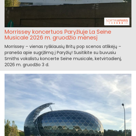
Morrissey koncertuos Paryžiuje La Seine
Musicale 2026 m. gruodžio mėnesį
Morrissey – vienas ryškiausių Britų pop scenos atlikėjų –
praneša apie sugrįžimą į Paryžių! Susitikite su buvusiu
Smiths vokalistu koncerte Seine musicale, ketvirtadienį,
2026 m. gruodžio 3 d.