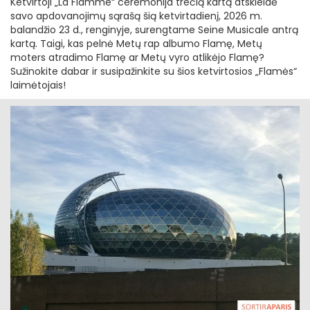
Ketvirtoji „La Flamme“ ceremonija trečią kartą atskleidė
savo apdovanojimų sąrašą šią ketvirtadienį, 2026 m.
balandžio 23 d., renginyje, surengtame Seine Musicale antrą
kartą. Taigi, kas pelnė Metų rap albumo Flamę, Metų
moters atradimo Flamę ar Metų vyro atlikėjo Flamę?
Sužinokite dabar ir susipažinkite su šios ketvirtosios „Flamės“
laimėtojais!