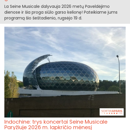
La Seine Musicale dalyvauja 2026 metų Paveldėjimo
dienose ir šia proga siūlo garso kelionę! Pateikiame jums
programą šio šeštadienio, rugsėjo 19 d.
Indochine: trys koncertai Seine Musicale
Paryžiuje 2026 m. lapkričio mėnesį