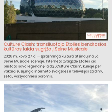
Culture Clash: transliuotojo Etoiles bendrosios
kultūros laida sugrįžo į Seine Musicale
2026 m. kovo 27 d. — Įprasminga kultūra atsinaujina La
Seine Musicale scenoje. Interneto žvaigždė Etoiles čia
pristato savo legendinę laidą „Culture Clash“, kurioje per
vakarą susijungia interneto žvaigždės ir televizijos žaidimų
šefai, varžydamiesi poromis.