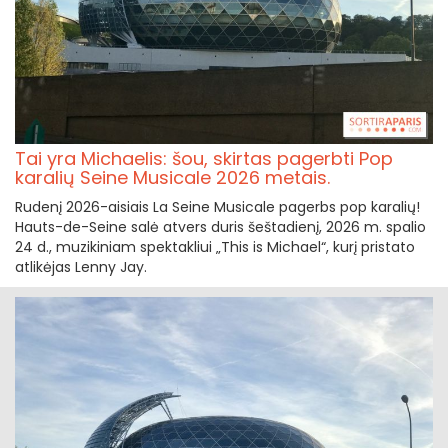
Tai yra Michaelis: šou, skirtas pagerbti Pop
karalių Seine Musicale 2026 metais.
Rudenį 2026-aisiais La Seine Musicale pagerbs pop karalių!
Hauts-de-Seine salė atvers duris šeštadienį, 2026 m. spalio
24 d., muzikiniam spektakliui „This is Michael“, kurį pristato
atlikėjas Lenny Jay.