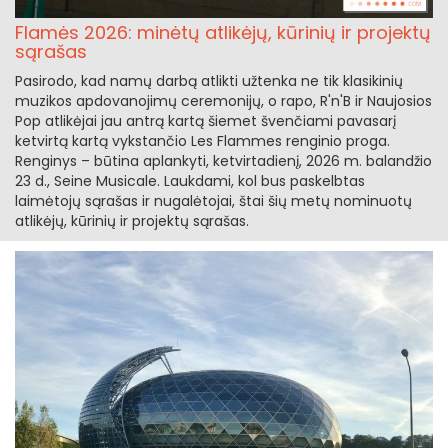
Flamės 2026: minėtų atlikėjų, kūrinių ir projektų
sąrašas
Pasirodo, kad namų darbą atlikti užtenka ne tik klasikinių
muzikos apdovanojimų ceremonijų, o rapo, R'n'B ir Naujosios
Pop atlikėjai jau antrą kartą šiemet švenčiami pavasarį
ketvirtą kartą vykstančio Les Flammes renginio proga.
Renginys – būtina aplankyti, ketvirtadienį, 2026 m. balandžio
23 d., Seine Musicale. Laukdami, kol bus paskelbtas
laimėtojų sąrašas ir nugalėtojai, štai šių metų nominuotų
atlikėjų, kūrinių ir projektų sąrašas.