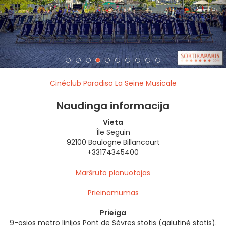
Cinéclub Paradiso La Seine Musicale
Naudinga informacija
Vieta
Île Seguin
92100 Boulogne Billancourt
+33174345400
Maršruto planuotojas
Prieinamumas
Prieiga
9-osios metro linijos Pont de Sèvres stotis (galutinė stotis).