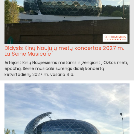
Didysis Kinų Naujųjų metų koncertas 2027 m.
La Seine Musicale
Artėjant Kinų Naujiesiems metams ir įžengiant į Ožkos metų
epochą, Seine musicale surengs didelį koncertą
ketvirtadienį, 2027 m. vasario 4 d.