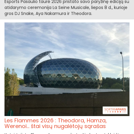
Esports Pasaulio taurė 2026 pristato savo paryžinę ediciją su
atidarymo ceremonija La Seine Musicale, liepos 8 d., kurioje
gros DJ Snake, Aya Nakamura ir Theodora.
Les Flammes 2026 : Theodora, Hamza,
Werenoi... štai visų nugalėtojų sąrašas