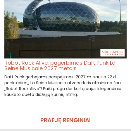
Robot Rock Alive: pagerbimas Daft Punk La
Seine Musicale 2027 metais
Daft Punk gerbėjams perspėjimas! 2027 m. sausio 22 d.,
penktadienį, La Seine Musicale atvers duris atminimo šou
„Robot Rock Alive“! Puiki proga dar kartą pajusti legendinio
kaukėto dueto didžiųjų kūrinių ritmą.
PRAĖJĘ RENGINIAI