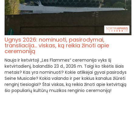
Ugnys 2026: nominuoti, pasirodymai,
transliacija... viskas, ką reikia žinoti apie
ceremoniją
Nauja ir ketvirtoji „Les Flammes“ ceremonija vyks šį
ketvirtadienį, balandžio 23 d., 2026 m. Taigi ko tikėtis šiais
metais? Kas yra nominuoti? Kokie atlikėjai gyvai pasirodys
Seine Musicale? Kokia valanda ir per kokius kanalus žiūrėti
renginį tiesiogiai? Štai viskas, ką reikia žinoti apie ketvirtąją
šio populiarių kultūrų muzikos renginio ceremoniją!