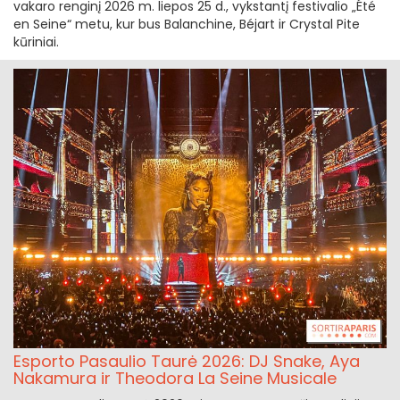
vakaro renginį 2026 m. liepos 25 d., vykstantį festivalio „Été
en Seine“ metu, kur bus Balanchine, Béjart ir Crystal Pite
kūriniai.
Esporto Pasaulio Taurė 2026: DJ Snake, Aya
Nakamura ir Theodora La Seine Musicale