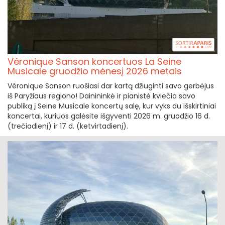
Véronique Sanson koncertuos La Seine
Musicale gruodžio mėnesį 2026 metais
Véronique Sanson ruošiasi dar kartą džiuginti savo gerbėjus
iš Paryžiaus regiono! Dainininkė ir pianistė kviečia savo
publiką į Seine Musicale koncertų salę, kur vyks du išskirtiniai
koncertai, kuriuos galėsite išgyventi 2026 m. gruodžio 16 d.
(trečiadienį) ir 17 d. (ketvirtadienį).