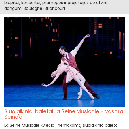
biopikai, koncertai, pramogos ir projekcijos po atviru
dangumi Boulogne-Billancourt.
Šiuolaikiniai baletai La Seine Musicale – vasara
Seine'e
La Seine Musicale kviečia į nemokamą šiuolaikinio baleto