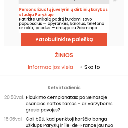
atidarys savo pirmąją Prancūzijos galeriją,
kurioje stiklinis restoranas, stogas su 360°
Personalizuotų juvelyrinių dirbinių kūrybos
vaizdu ir įtraukianti dizaino studija susilies su
studija Paryžiuje
objektų, artefaktų ir meno kūrinių kolekcija.
Patirkite unikalią patirtį kurdami savo
Tai kalifornietiškos prabangos šventovė,
papuošalus — apyrankes, karolius, telefono
kurioje permąstomas paryžietiško gyvenimo
ar raktų priedus — drauge su žaismingo
menas.
Kawaii stiliaus atmosfera. Įsikūręs netoli
Triumfo arkos ir Eliziejaus laukų, „My Nice
Patobulinkite paiešką
Bracelet“ yra puiki dirbtuvių - parduotuvės
vieta, kurioje galima sukurti originalią
prisiminimą iš Paryžiaus, paminėti išskirtinę
progą (mergvakę, gimtadienį) arba
ŽINIOS
suorganizuoti komandines veiklas. Taip pat
rasite dar vieną parduotuvę netoliese, prie
Luvre muziejaus.
Informacijos viela
+ Skaito
Ketvirtadienis
20:50val.
Plaukimo čempionatas: po Seinosoje
esančios naftos taršos – ar varžyboms
gresia pavojus?
18:06val.
Gali būti, kad penktoji karščio banga
užklups Paryžių ir Île-de-France jau nuo