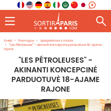
Sveiki
Pramogos
Apsipirkimas ir mada
"Les Pétroleuses" - akinanti koncepcinė parduotuvė 18-ajame
rajone
"LES PÉTROLEUSES" -
AKINANTI KONCEPCINĖ
PARDUOTUVĖ 18-AJAME
RAJONE