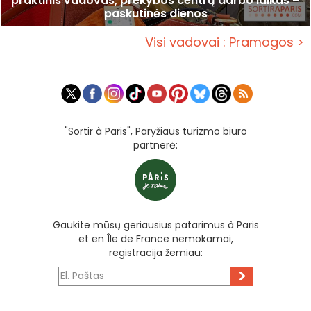
praktinis vadovas, prekybos centrų darbo laikas –
paskutinės dienos
Visi vadovai : Pramogos >
"Sortir à Paris", Paryžiaus turizmo biuro
partnerė:
Gaukite mūsų geriausius patarimus à Paris
et en Île de France nemokamai,
registracija žemiau:
>