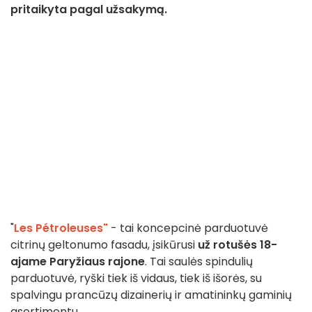
pritaikyta pagal užsakymą.
"
Les Pétroleuses"
- tai koncepcinė parduotuvė
citrinų geltonumo fasadu, įsikūrusi
už rotušės 18-
ajame Paryžiaus rajone
. Tai saulės spindulių
parduotuvė, ryški tiek iš vidaus, tiek iš išorės, su
spalvingu prancūzų dizainerių ir amatininkų gaminių
asortimentu.