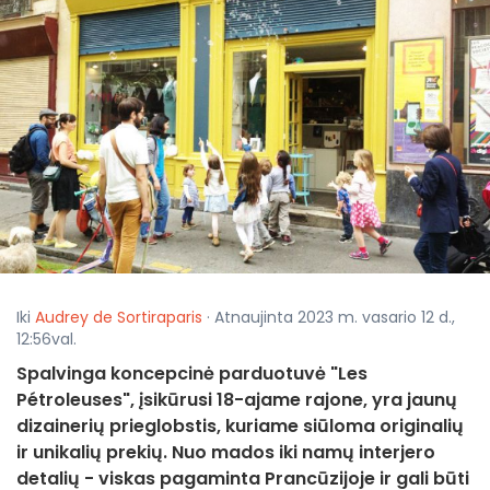
Iki
Audrey de Sortiraparis
· Atnaujinta 2023 m. vasario 12 d.,
12:56val.
Spalvinga koncepcinė parduotuvė "Les
Pétroleuses", įsikūrusi 18-ajame rajone, yra jaunų
dizainerių prieglobstis, kuriame siūloma originalių
ir unikalių prekių. Nuo mados iki namų interjero
detalių - viskas pagaminta Prancūzijoje ir gali būti