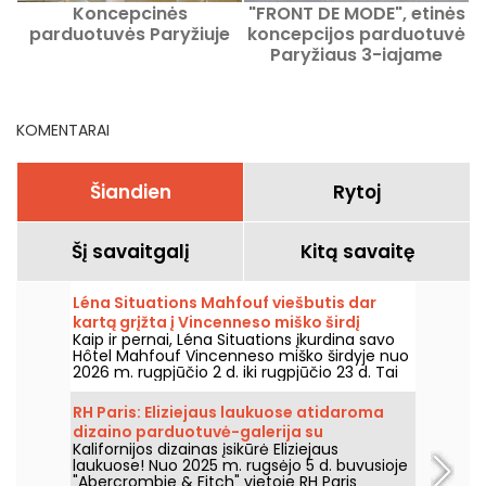
Koncepcinės
"FRONT DE MODE", etinės
parduotuvės Paryžiuje
koncepcijos parduotuvė
p
Paryžiaus 3-iajame
rajone
KOMENTARAI
Šiandien
Rytoj
Šį savaitgalį
Kitą savaitę
Léna Situations Mahfouf viešbutis dar
kartą grįžta į Vincenneso miško širdį
Kaip ir pernai, Léna Situations įkurdina savo
Hôtel Mahfouf Vincenneso miško širdyje nuo
2026 m. rugpjūčio 2 d. iki rugpjūčio 23 d. Tai
rami, vasariška erdvė, kurioje dera rugpjūčio
vlogai, apsipirkimas, vegetariški skanumynai
RH Paris: Eliziejaus laukuose atidaroma
ir poilsis, su nostalgijos nata.
dizaino parduotuvė-galerija su
Kalifornijos dizainas įsikūrė Eliziejaus
restoranais ir stogu
laukuose! Nuo 2025 m. rugsėjo 5 d. buvusioje
"Abercrombie & Fitch" vietoje RH Paris