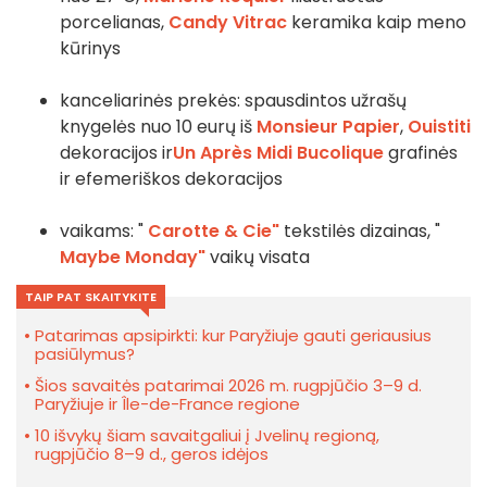
porcelianas,
Candy Vitrac
keramika kaip meno
kūrinys
kanceliarinės prekės: spausdintos užrašų
knygelės nuo 10 eurų iš
Monsieur Papier
,
Ouistiti
dekoracijos ir
Un Après Midi Bucolique
grafinės
ir efemeriškos dekoracijos
vaikams: "
Carotte & Cie"
tekstilės dizainas, "
Maybe Monday"
vaikų visata
TAIP PAT SKAITYKITE
Patarimas apsipirkti: kur Paryžiuje gauti geriausius
pasiūlymus?
Šios savaitės patarimai 2026 m. rugpjūčio 3–9 d.
Paryžiuje ir Île-de-France regione
10 išvykų šiam savaitgaliui į Jvelinų regioną,
rugpjūčio 8–9 d., geros idėjos