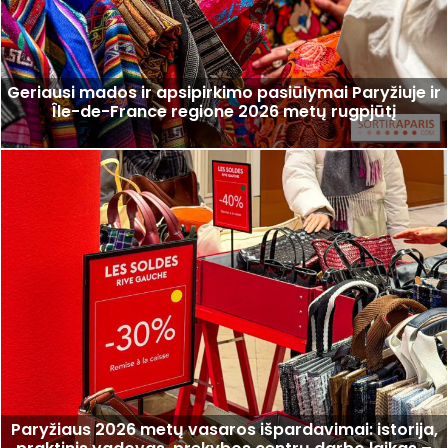
Geriausi mados ir apsipirkimo pasiūlymai Paryžiuje ir
Île-de-France regione 2026 metų rugpjūtį
Paryžiaus 2026 metų vasaros išpardavimai: istorija,