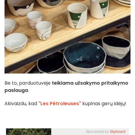
Be to, parduotuvėje
teikiama užsakymo pritaikymo
paslauga
.
Akivaizdu, kad
"Les Pétroleuses"
kupinas gerų idėjų!