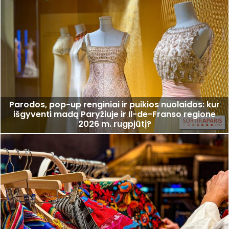
Parodos, pop-up renginiai ir puikios nuolaidos: kur
išgyventi madą Paryžiuje ir Il-de-Franso regione
2026 m. rugpjūtį?