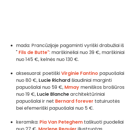
mada: Prancūzijoje pagaminti vyriški drabužiai iš
"
Fils de Butte"
: marškinėliai nuo 39 €, marškiniai
nuo 145 €, kelnės nuo 130 €.
aksesuarai: poetiški
Virginie Fantino
papuošalai
nuo 80 €,
Lucie Richard
šiaudiniai marginti
papuošalai nuo 59 €,
Mmay
meniškos brošiūros
nuo 19 €,
Lucie Blanche
architektūriniai
papuošalai ir net
Bernard forever
tatuiruotės
bei efemeriški papuošalai nuo 5 €.
keramika:
Pia Van Peteghem
taškuoti puodeliai
nuo 27 €,
Marlene Requier
iliustruotas