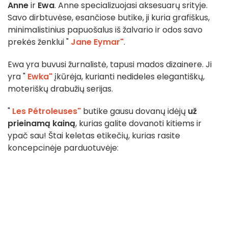
Anne
ir
Ewa
. Anne specializuojasi aksesuarų srityje.
Savo dirbtuvėse, esančiose butike, ji kuria grafiškus,
minimalistinius papuošalus iš žalvario ir odos savo
prekės ženklui "
Jane Eymar"
.
Ewa yra buvusi žurnalistė, tapusi mados dizainere. Ji
yra "
Ewka"
įkūrėja, kurianti nedideles elegantiškų,
moteriškų drabužių serijas.
"
Les Pétroleuses"
butike gausu dovanų idėjų
už
prieinamą kainą
, kurias galite dovanoti kitiems ir
ypač sau! Štai keletas etikečių, kurias rasite
koncepcinėje parduotuvėje: