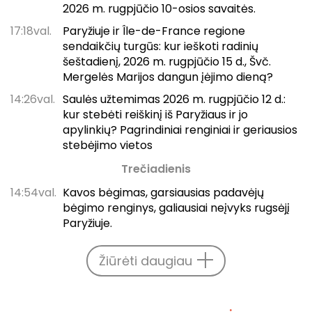
2026 m. rugpjūčio 10-osios savaitės.
17:18val.
Paryžiuje ir Île-de-France regione
sendaikčių turgūs: kur ieškoti radinių
šeštadienį, 2026 m. rugpjūčio 15 d., Švč.
Mergelės Marijos dangun įėjimo dieną?
14:26val.
Saulės užtemimas 2026 m. rugpjūčio 12 d.:
kur stebėti reiškinį iš Paryžiaus ir jo
apylinkių? Pagrindiniai renginiai ir geriausios
stebėjimo vietos
Trečiadienis
14:54val.
Kavos bėgimas, garsiausias padavėjų
bėgimo renginys, galiausiai neįvyks rugsėjį
Paryžiuje.
Žiūrėti daugiau