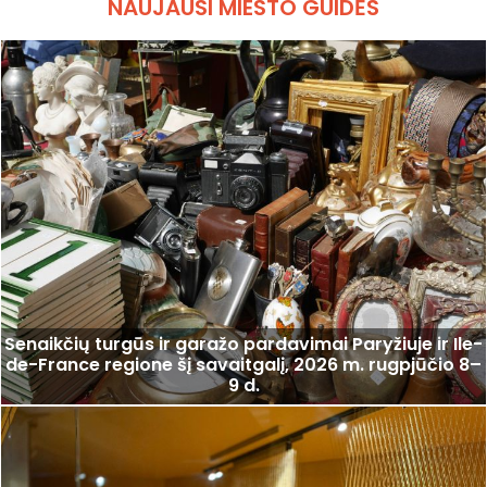
NAUJAUSI MIESTO GUIDĖS
Senaikčių turgūs ir garažo pardavimai Paryžiuje ir Ile-
de-France regione šį savaitgalį, 2026 m. rugpjūčio 8–
9 d.