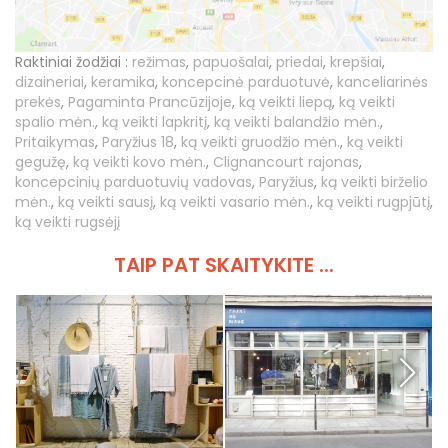
Raktiniai žodžiai :
režimas
,
papuošalai
,
priedai
,
krepšiai
,
dizaineriai
,
keramika
,
koncepcinė parduotuvė
,
kanceliarinės
prekės
,
Pagaminta Prancūzijoje
,
ką veikti liepą
,
ką veikti
spalio mėn.
,
ką veikti lapkritį
,
ką veikti balandžio mėn.
,
Pritaikymas
,
Paryžius 18
,
ką veikti gruodžio mėn.
,
ką veikti
gegužę
,
ką veikti kovo mėn.
,
Clignancourt rajonas
,
koncepcinių parduotuvių vadovas
,
Paryžius
,
ką veikti birželio
mėn.
,
ką veikti sausį
,
ką veikti vasario mėn.
,
ką veikti rugpjūtį
,
ką veikti rugsėjį
TAIP PAT SKAITYKITE ...