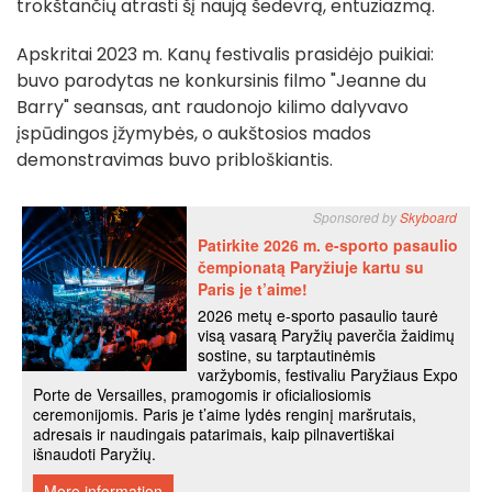
trokštančių atrasti šį naują šedevrą, entuziazmą.
Apskritai 2023 m. Kanų festivalis prasidėjo puikiai:
buvo parodytas ne konkursinis filmo "Jeanne du
Barry" seansas, ant raudonojo kilimo dalyvavo
įspūdingos įžymybės, o aukštosios mados
demonstravimas buvo pribloškiantis.