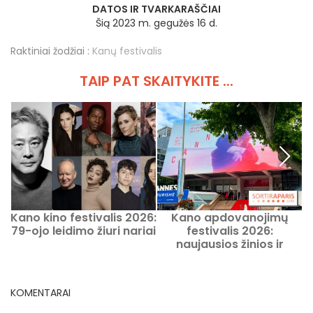
DATOS IR TVARKARAŠČIAI
Šią 2023 m. gegužės 16 d.
Raktiniai žodžiai :
Kanų festivalis
TAIP PAT SKAITYKITE ...
Kano kino festivalis 2026:
Kano apdovanojimų
79-ojo leidimo žiuri nariai
festivalis 2026:
naujausios žinios ir
svarbiausi įvykiai, 79-ojo
leidimo atnaujinimai
KOMENTARAI