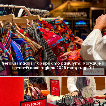
Geriausi mados ir apsipirkimo pasiūlymai Paryžiuje ir
Île-de-France regione 2026 metų rugpjūtį