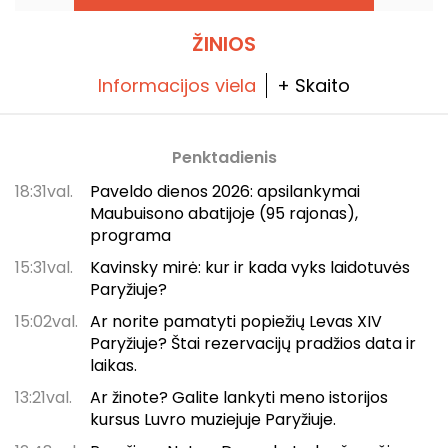
ŽINIOS
Informacijos viela
+ Skaito
Penktadienis
18:31val.
Paveldo dienos 2026: apsilankymai
Maubuisono abatijoje (95 rajonas),
programa
15:31val.
Kavinsky mirė: kur ir kada vyks laidotuvės
Paryžiuje?
15:02val.
Ar norite pamatyti popiežių Levas XIV
Paryžiuje? Štai rezervacijų pradžios data ir
laikas.
13:21val.
Ar žinote? Galite lankyti meno istorijos
kursus Luvro muziejuje Paryžiuje.