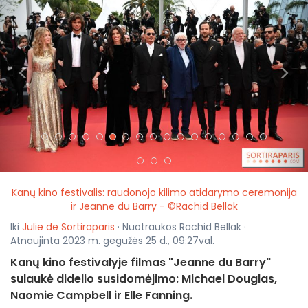
<
>
Kanų kino festivalis: raudonojo kilimo atidarymo ceremonija
ir Jeanne du Barry - ©Rachid Bellak
Iki
Julie de Sortiraparis
· Nuotraukos Rachid Bellak ·
Atnaujinta 2023 m. gegužės 25 d., 09:27val.
Kanų kino festivalyje filmas "Jeanne du Barry"
sulaukė didelio susidomėjimo: Michael Douglas,
Naomie Campbell ir Elle Fanning.