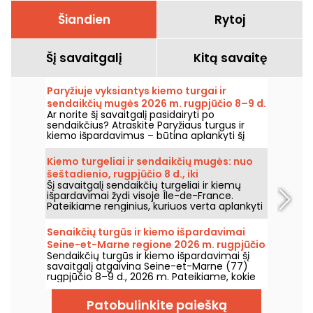
Šiandien
Rytoj
Šį savaitgalį
Kitą savaitę
Paryžiuje vyksiantys kiemo turgai ir
sendaikčių mugės 2026 m. rugpjūčio 8–9 d.
Ar norite šį savaitgalį pasidairyti po
– savaitgalio programa
sendaikčius? Atraskite Paryžiaus turgus ir
kiemo išpardavimus – būtina aplankyti šį
šeštadienį, rugpjūčio 8 d., ir sekmadienį,
rugpjūčio 9 d., 2026 m., kad susigrąžintumėte
Kiemo turgeliai ir sendaikčių mugės: nuo
gerų sandorių ir įsigijimų.
šeštadienio, rugpjūčio 8 d., iki
Šį savaitgalį sendaikčių turgeliai ir kiemų
sekmadienio, rugpjūčio 9 d., 2026 m.
išpardavimai žydi visoje Île-de-France.
Paryžiuje ir Île-de-France regione –
Pateikiame renginius, kuriuos verta aplankyti
savaitgalio programa
šį šeštadienį 8-ąją ir sekmadienį 9-ąją
rugpjūčio 2026 m., ieškant senienų, dairantis
Senaikčių turgūs ir kiemo išpardavimai
po stallus ir galbūt atrandant retą perlą.
Seine-et-Marne regione 2026 m. rugpjūčio
Sendaikčių turgūs ir kiemo išpardavimai šį
8–9 d. – 77
savaitgalį atgaivina Seine-et-Marne (77)
rugpjūčio 8–9 d., 2026 m. Pateikiame, kokie
renginiai jūsų laukia!
Patobulinkite paiešką