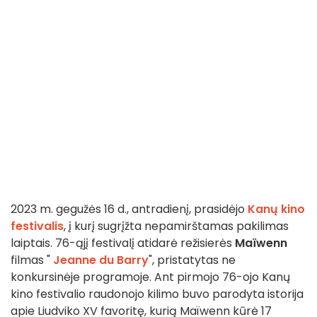
2023 m. gegužės 16 d., antradienį, prasidėjo
Kanų kino
festivalis
, į kurį sugrįžta nepamirštamas pakilimas
laiptais. 76-ąjį festivalį atidarė režisierės
Maïwenn
filmas "
Jeanne du Barry
", pristatytas ne
konkursinėje programoje. Ant pirmojo 76-ojo Kanų
kino festivalio raudonojo kilimo buvo parodyta istorija
apie Liudviko XV favoritę, kurią Maïwenn kūrė 17