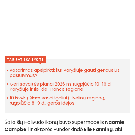
TAIP PAT SKAITYKITE
Patarimas apsipirkti: kur Paryžiuje gauti geriausius
pasiūlymus?
Geri savaitės planai 2026 m. rugpjūčio 10–16 d.
Paryžiuje ir Île-de-France regione
10 išvykų šiam savaitgaliui į Jvelinų regioną,
rugpjūčio 8–9 d., geros idėjos
Šalia šių Holivudo ikonų buvo supermodelis
Naomie
Campbell
ir aktorės vunderkindė
Elle Fanning
, abi