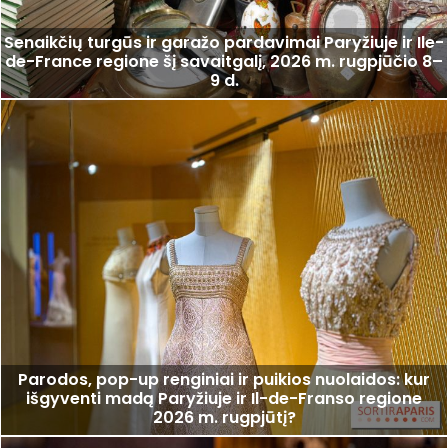
Senaikčių turgūs ir garažo pardavimai Paryžiuje ir Ile-
de-France regione šį savaitgalį, 2026 m. rugpjūčio 8–
9 d.
Parodos, pop-up renginiai ir puikios nuolaidos: kur
išgyventi madą Paryžiuje ir Il-de-Franso regione
2026 m. rugpjūtį?