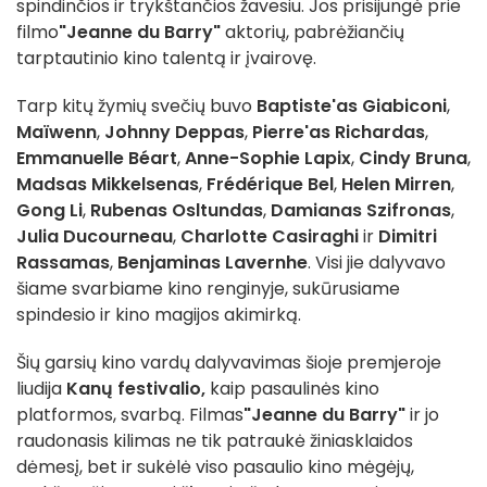
spindinčios ir trykštančios žavesiu. Jos prisijungė prie
filmo
"Jeanne du Barry"
aktorių, pabrėžiančių
tarptautinio kino talentą ir įvairovę.
Tarp kitų žymių svečių buvo
Baptiste'as Giabiconi
,
Maïwenn
,
Johnny Deppas
,
Pierre'as Richardas
,
Emmanuelle Béart
,
Anne-Sophie Lapix
,
Cindy Bruna
,
Madsas Mikkelsenas
,
Frédérique Bel
,
Helen Mirren
,
Gong Li
,
Rubenas Osltundas
,
Damianas Szifronas
,
Julia Ducourneau
,
Charlotte Casiraghi
ir
Dimitri
Rassamas
,
Benjaminas Lavernhe
. Visi jie dalyvavo
šiame svarbiame kino renginyje, sukūrusiame
spindesio ir kino magijos akimirką.
Šių garsių kino vardų dalyvavimas šioje premjeroje
liudija
Kanų festivalio,
kaip pasaulinės kino
platformos, svarbą. Filmas
"Jeanne du Barry"
ir jo
raudonasis kilimas ne tik patraukė žiniasklaidos
dėmesį, bet ir sukėlė viso pasaulio kino mėgėjų,