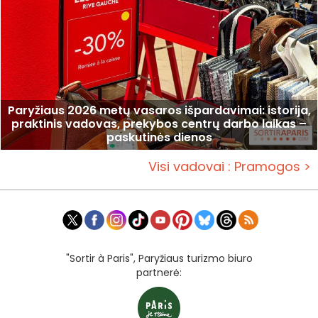
Paryžiaus 2026 metų vasaros išpardavimai: istorija,
praktinis vadovas, prekybos centrų darbo laikas –
paskutinės dienos
Visi vadovai : Pramogos >
"Sortir à Paris", Paryžiaus turizmo biuro
partnerė: