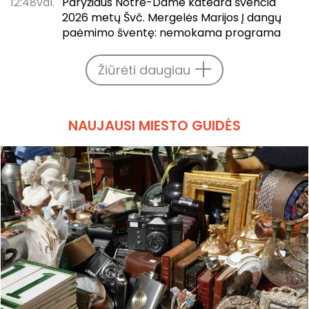
12:48val.
Paryžiaus Notre-Dame katedra švenčia
2026 metų Švč. Mergelės Marijos Į dangų
paėmimo šventę: nemokama programa
Žiūrėti daugiau
NAUJAUSI MIESTO GUIDĖS