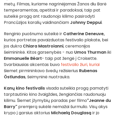
metų. Filmas, kuriame nagrinėjamas Žanos diu Barė
temperamentas, apetitai ir paradoksai, taip pat
suteikė progą ant raudonojo kilimo pasirodyti
Prancūzijos karalių vaidinančiam
Johnny Deppui
.
Renginio puošnumo suteikė ir
Catherine Deneuve,
kurios portretas pavaizduotas festivalio plakate, bei
jos dukra
Chiara Mastroianni
, ceremonijos
šeimininkė. Kitos garsenybės - nuo
Umos Thurman
iki
Emmanuelle Béart
- taip pat žengė į Croisette.
Svarbiausias akcentas buvo
festivalio žiuri, kuriai
šiemet pirmininkavo švedų režisierius
Rubenas
Östlundas
, šeimyninė nuotrauka.
Kanų kino festivalis
visada suteikia progą pamatyti
tarptautinio kino žvaigždes, žengiančias raudonuoju
kilimu. Šiemet įžymybių paradas per filmo
"Jeanne du
Barry"
premjerą sukėlė nemažai šurmulio. Visų akys
krypo į garsius aktorius
Michaelą Douglasą
ir jo