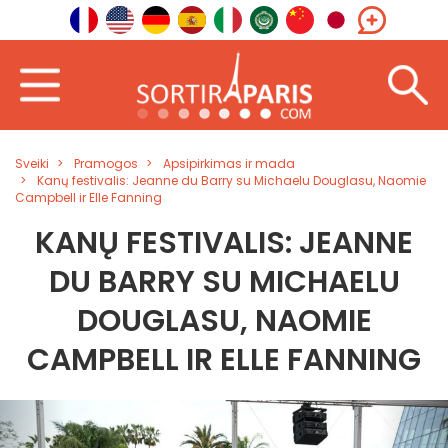
Sveiki
Pramogos
Apsipirkimas ir mada
Kanų festivalis: Jeanne du Barry su Michaelu Douglasu, Naomie
Campbell ir Elle Fanning
KANŲ FESTIVALIS: JEANNE
DU BARRY SU MICHAELU
DOUGLASU, NAOMIE
CAMPBELL IR ELLE FANNING