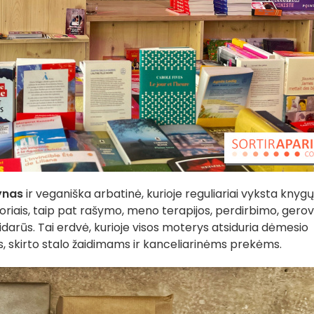
ynas
ir veganiška arbatinė, kurioje reguliariai vyksta knygų
oriais, taip pat rašymo, meno terapijos, perdirbimo, gero
lidarūs. Tai erdvė, kurioje visos moterys atsiduria dėmesio
us, skirto stalo žaidimams ir kanceliarinėms prekėms.