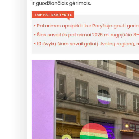
ir guodžiančiais gėrimais.
TAIP PAT SKAITYKITE
Patarimas apsipirkti: kur Paryžiuje gauti ger
Šios savaitės patarimai 2026 m. rugpjūčio 3–9
10 išvykų šiam savaitgaliui į Jvelinų regioną, 