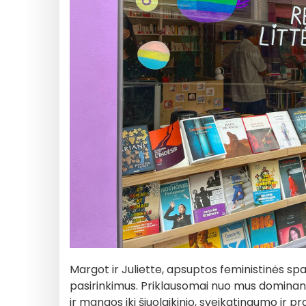
Margot ir Juliette, apsuptos feministinės sp
pasirinkimus. Priklausomai nuo mus dominanč
ir mangos iki šiuolaikinio, sveikatingumo ir p