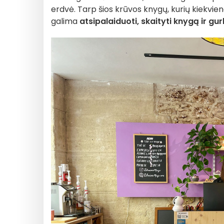
erdvė. Tarp šios krūvos knygų, kurių kiekviena to
galima
atsipalaiduoti, skaityti knygą ir gu