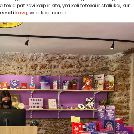
kia pat žavi kaip ir kita, yra keli foteliai ir staliukai, kur
rkšnoti
kavą
, visai kaip namie.