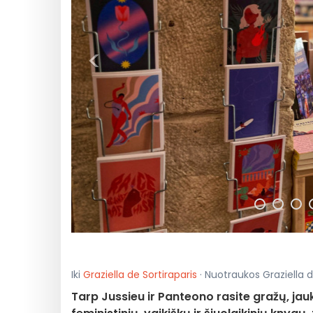
<
Iki
Graziella de Sortiraparis
· Nuotraukos Graziella de
Tarp Jussieu ir Panteono rasite gražų, jau