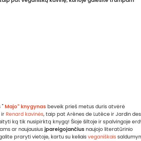
ų, taip pat veganišką kavinę, kurioje galėsite trumpam
 "
Majo" knygynas
beveik prieš metus duris atvėrė
ir
Renard kavinės
, taip pat Arènes de Lutèce ir Jardin des
ityti ką tik nusipirktą knygą! Šioje šiltoje ir spalvingoje er
kams ar naujausius
įpareigojančius
naujojo literatūrinio
alite praryti vietoje, kartu su keliais
veganiškais
saldumyn