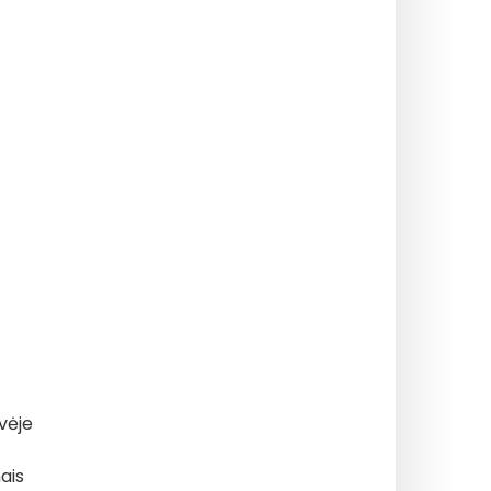
dvėje
ais