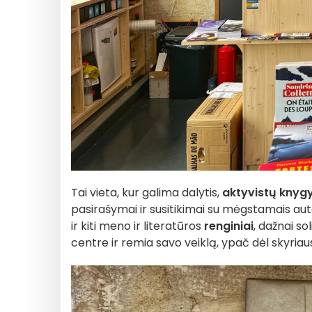
Tai vieta, kur galima dalytis,
aktyvistų knyg
pasirašymai ir susitikimai su mėgstamais aut
ir kiti meno ir literatūros
renginiai
, dažnai so
centre ir remia savo veiklą, ypač dėl skyria