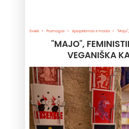
Sveiki
Pramogos
Apsipirkimas ir mada
"Majo"
"MAJO", FEMINIST
VEGANIŠKA KA