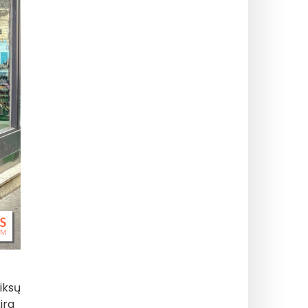
iksų
ira