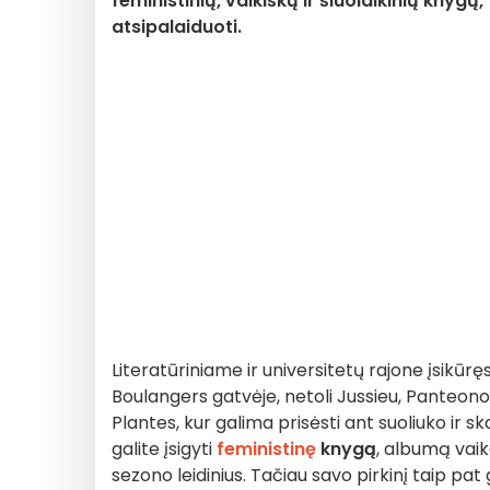
feministinių, vaikiškų ir šiuolaikinių knyg
atsipalaiduoti.
Literatūriniame ir universitetų rajone įsikūręs
Boulangers gatvėje, netoli Jussieu, Panteono 
Plantes, kur galima prisėsti ant suoliuko ir ska
galite įsigyti
feministinę
knygą
, albumą vai
sezono leidinius. Tačiau savo pirkinį taip pat g