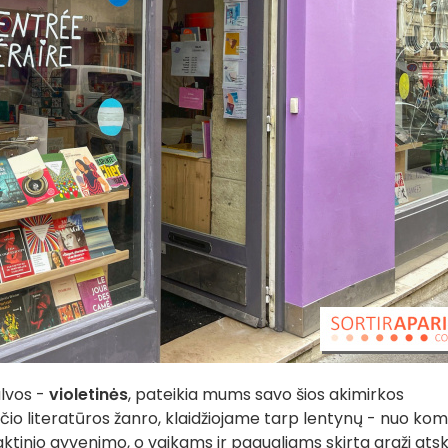
alvos -
violetinės
, pateikia mums savo šios akimirkos
io literatūros žanro, klaidžiojame tarp lentynų - nuo kom
raktinio gyvenimo, o vaikams ir paaugliams skirta graži atsk