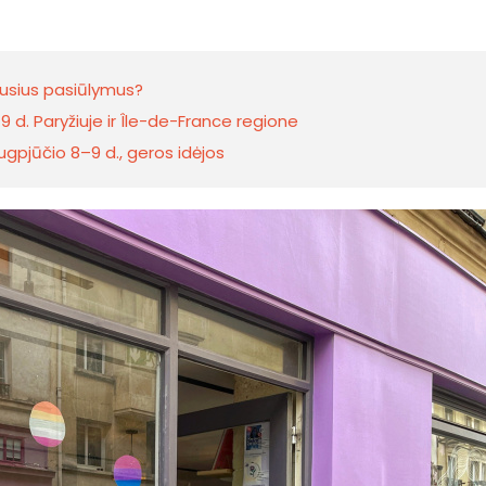
iausius pasiūlymus?
 d. Paryžiuje ir Île-de-France regione
rugpjūčio 8–9 d., geros idėjos