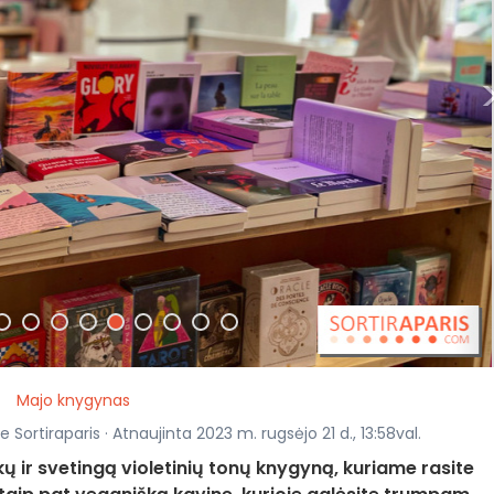
Majo knygynas
 Sortiraparis · Atnaujinta 2023 m. rugsėjo 21 d., 13:58val.
kų ir svetingą violetinių tonų knygyną, kuriame rasite