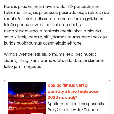
Nors iš pradžių nerimavome dėl 3D panaudojimo
tokiame filme, šis procesas pasirodė esąs raktas į šio
montažo sėkmę. Jis suteikia mums lauko gylį, kuris
leidžia geriau suvokti pristatomų darbų
neaprėpiamumą, o mažasis menininkas atsiduria
savo kūrinių centre, siūlydamas mums introspekciją,
kurios nuoširdumas atsiskleidžia ekrane.
Wimas Wendersas siūlo mums lėtą, bet nuolat
judantį filmą, kuris pamažu atsiskleidžia, jei skiriame
laiko jam mėgautis.
Kokius filmus verta
pamatyti kino teatruose
2026 m. spalį?
Spalio mėnesio kino pasaulis
Paryžiuje ir Île-de-France