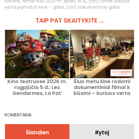
Kieferis
,
filmai nuo 2023 m. spalio 18 d.
,
[cin] Filmai, kuriuos
verta pamatyti kine – gidas
,
[cin] dokumentinis gidas
TAIP PAT SKAITYKITE ...
Kino teatruose 2026 m.
Šiuo metu kine rodomi
rugpjūčio 5 d.: Les
dokumentiniai filmai ir
Gendarmes, La Pat’
būsimi – kuriuos verta
Patrouille ir Kyma
pamatyti.
KOMENTARAI
Šiandien
Rytoj