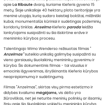
apie
La Ribaute
dvarą, kuriame Kieferis gyveno 15
metų. Šioje unikalioje 40 hektarų ploto teritorijoje yra
meninė utopija, kurią sudaro keistieji bokštai, milžiniški
kubai, monumentalūs kūriniai ir sudėtingas požeminių
koridorių tinklas.
Anselmo
Kieferio
paroda
leidžia
lankytojams susipažinti su šia išskirtine erdve ir
menininko kūrybos procesu.
Talentingojo Wimo Wenderso režisuotas filmas "
Anzelmas"
suteikia unikalią galimybę susipažinti su
vieno garsiausių šiuolaikinių menininkų gyvenimu ir
kūryba. Šis dokumentinis filmas - tai vizualus ir
emocinis išgyvenimas, išryškinantis Kieferio kūrybos
neaprėpiamumą ir sudėtingumą.
Filmas "Anzelmas", skirtas visų pirma estetizmo ir
didybės kvailumo
mėgėjams,
vis dėlto yra
žiūroviškas, net jei neturite meninių polinkių ar išsamių
žinių apie šio šiuolaikinio vokiečių menininko kūrybą.