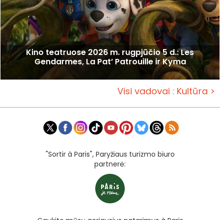
Kino teatruose 2026 m. rugpjūčio 5 d.: Les
Gendarmes, La Pat’ Patrouille ir Kyma
Visi vadovai : Kultūra >
"Sortir à Paris", Paryžiaus turizmo biuro
partnerė: