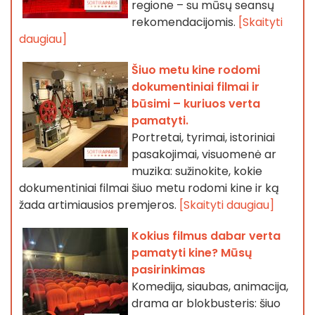
regione – su mūsų seansų
rekomendacijomis.
[Skaityti
daugiau]
Šiuo metu kine rodomi
dokumentiniai filmai ir
būsimi – kuriuos verta
pamatyti.
Portretai, tyrimai, istoriniai
pasakojimai, visuomenė ar
muzika: sužinokite, kokie
dokumentiniai filmai šiuo metu rodomi kine ir ką
žada artimiausios premjeros.
[Skaityti daugiau]
Kokius filmus dabar verta
pamatyti kine? Mūsų
pasirinkimas
Komedija, siaubas, animacija,
drama ar blokbusteris: šiuo