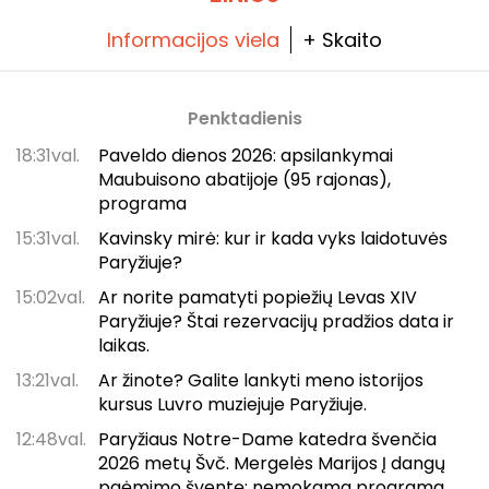
Informacijos viela
+ Skaito
Penktadienis
18:31val.
Paveldo dienos 2026: apsilankymai
Maubuisono abatijoje (95 rajonas),
programa
15:31val.
Kavinsky mirė: kur ir kada vyks laidotuvės
Paryžiuje?
15:02val.
Ar norite pamatyti popiežių Levas XIV
Paryžiuje? Štai rezervacijų pradžios data ir
laikas.
13:21val.
Ar žinote? Galite lankyti meno istorijos
kursus Luvro muziejuje Paryžiuje.
12:48val.
Paryžiaus Notre-Dame katedra švenčia
2026 metų Švč. Mergelės Marijos Į dangų
paėmimo šventę: nemokama programa