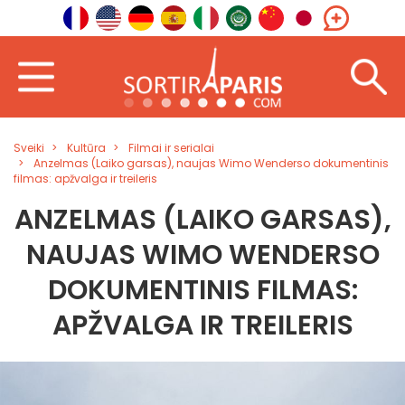
Sveiki
Kultūra
Filmai ir serialai
Anzelmas (Laiko garsas), naujas Wimo Wenderso dokumentinis
filmas: apžvalga ir treileris
ANZELMAS (LAIKO GARSAS),
NAUJAS WIMO WENDERSO
DOKUMENTINIS FILMAS:
APŽVALGA IR TREILERIS