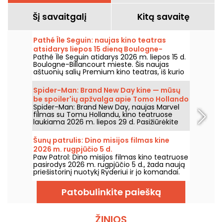
Šį savaitgalį
Kitą savaitę
Pathé Île Seguin: naujas kino teatras
atsidarys liepos 15 dieną Boulogne-
Pathé Île Seguin atidarys 2026 m. liepos 15 d.
Billancourt
Boulogne-Billancourt mieste. Šis naujas
aštuonių salių Premium kino teatras, iš kurio
viena salė – IMAX, įsikurs Pointe des Arts
teritorijoje Île Seguin saloje.
Spider-Man: Brand New Day kine — mūsų
be spoiler'ių apžvalga apie Tomo Hollando
Spider-Man: Brand New Day, naujas Marvel
grįžimą į Žmogų-Vorą
filmas su Tomu Hollandu, kino teatruose
laukiama 2026 m. liepos 29 d. Pasižiūrėkite
mūsų apžvalgą!
Šunų patrulis: Dino misijos filmas kine
2026 m. rugpjūčio 5 d.
Paw Patrol: Dino misijos filmas kino teatruose
pasirodys 2026 m. rugpjūčio 5 d., žada naują
priešistorinį nuotykį Ryderiui ir jo komandai.
Patobulinkite paiešką
ŽINIOS