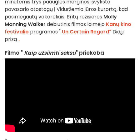
minutėmis trys paauglės merginos išvyksta
pavasario atostogų į Viduržemio jūros kurortą, kad
pasimėgautų vakarėliais. Britų režisierės
Molly
Manning Walker
debiutinis filmas laimėjo
Kanų kino
festivalio
programos "
Un Certain Regard"
Didįjį
prizą
.
Filmo "
Kaip užsiimti seksu
" priekaba