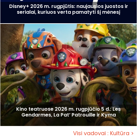
Disney+ 2026 m. rugpjūtis: naujausios juostos ir
serialai, kuriuos verta pamatyti šį mėnesį
Kino teatruose 2026 m. rugpjūčio 5 d.: Les
Gendarmes, La Pat’ Patrouille ir Kyma
Visi vadovai : Kultūra >