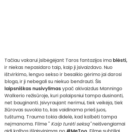
Tačiau vakarui įsibėgėjant Taros fantazijos ima
blėsti,
ir niekas nepasidaro taip, kaip ji įsivaizdavo. Nuo
ištvirkimo, lengvo sekso ir besaikio gėrimo jai darosi
bloga, ir ji nebegali su niekuo bendrauti. Šis
laipsniškas nusivylimas
ypač akivaizdus Manningo
Walkerio režisūroje, kuri palaipsniui tampa dusinanti,
net bauginanti. Įsivyraujant nerimui, tiek veikėja, tiek
žiūrovas suvokia to, kas vaidinama prieš juos,
tuštumą. Trauma tokia didelė, kad kalbėti tampa
neįmanoma. Filme "
Kaip turėti seksą"
neišvengiamai
aidi kalbos išlaisvinimas po
#MeToo
. Filme subtiliai