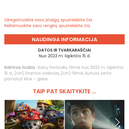
Užregistruokite savo įstaigą, spustelėkite čia
Reklamuokite savo renginį, spustelėkite čia
NAUDINGA INFORMACIJA
DATOS IR TVARKARAŠČIAI
Nuo 2023 m. lapkričio 15 d.
Raktiniai žodžiai :
Kanų festivalis
,
filmai nuo 2023 m. lapkričio
15 d.
,
[cin] Dramos vadovas
,
[cin] Filmai, kuriuos verta
pamatyti kine – gidas
TAIP PAT SKAITYKITE ...