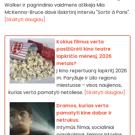
Walker ir pagrindinio vaidmens atlikėja Mia
McKenna-Bruce davė išskirtinį interviu "Sortir à Paris".
[Skaityti daugiau]
Kokius filmus verta
pasižiūrėti kino teatre
lapkričio mėnesį, 2026
metais?
Į kino repertuarą lapkritį 2026
m. Paryžiuje ir Lilio regiono
miestuose – visos naujienos,
kurias verta pamatyti netoliese.
[Skaityti daugiau]
Dramos, kurias verta
pamatyti kine dabar ir
netrukus.
Intymūs filmai, socialiniai
pasakojimai, šeimos istorijos