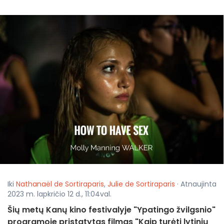
Iki
Nathanaël de Sortiraparis
,
Julie de Sortiraparis
· Atnaujinta
2023 m. lapkričio 12 d., 11:04val.
Šių metų Kanų kino festivalyje "Ypatingo žvilgsnio"
programoje pristatytas filmas "Kaip turėti lytinių