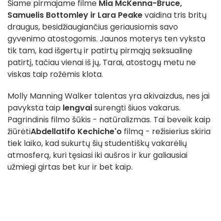
Šiame pirmajame filme
Mia McKenna-Bruce,
Samuelis Bottomley ir Lara Peake
vaidina tris britų
draugus, besidžiaugiančius geriausiomis savo
gyvenimo atostogomis. Jaunos moterys ten vyksta
tik tam, kad išgertų ir patirtų pirmąją seksualinę
patirtį, tačiau vienai iš jų, Tarai, atostogų metu ne
viskas taip rožėmis klota.
Molly Manning Walker talentas yra akivaizdus, nes jai
pavyksta taip
lengvai
surengti šiuos vakarus.
Pagrindinis filmo šūkis - natūralizmas. Tai beveik kaip
žiūrėti
Abdellatifo Kechiche'o
filmą - režisierius skiria
tiek laiko, kad sukurtų šių studentiškų vakarėlių
atmosferą, kuri tęsiasi iki aušros ir kur galiausiai
užmiegi girtas bet kur ir bet kaip.