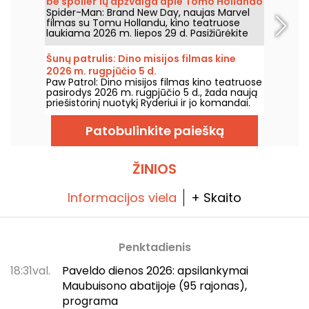
be spoiler'ių apžvalga apie Tomo Hollando
Spider-Man: Brand New Day, naujas Marvel
grįžimą į Žmogų-Vorą
filmas su Tomu Hollandu, kino teatruose
laukiama 2026 m. liepos 29 d. Pasižiūrėkite
mūsų apžvalgą!
Šunų patrulis: Dino misijos filmas kine
2026 m. rugpjūčio 5 d.
Paw Patrol: Dino misijos filmas kino teatruose
pasirodys 2026 m. rugpjūčio 5 d., žada naują
priešistorinį nuotykį Ryderiui ir jo komandai.
Patobulinkite paiešką
ŽINIOS
Informacijos viela
+ Skaito
Penktadienis
18:31val.
Paveldo dienos 2026: apsilankymai
Maubuisono abatijoje (95 rajonas),
programa