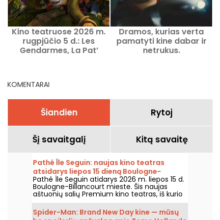
Kino teatruose 2026 m.
Dramos, kurias verta
rugpjūčio 5 d.: Les
pamatyti kine dabar ir
Gendarmes, La Pat’
netrukus.
Patrouille ir Kyma
KOMENTARAI
Šiandien
Rytoj
Šį savaitgalį
Kitą savaitę
Pathé Île Seguin: naujas kino teatras
atsidarys liepos 15 dieną Boulogne-
Pathé Île Seguin atidarys 2026 m. liepos 15 d.
Billancourt
Boulogne-Billancourt mieste. Šis naujas
aštuonių salių Premium kino teatras, iš kurio
viena salė – IMAX, įsikurs Pointe des Arts
teritorijoje Île Seguin saloje.
Spider-Man: Brand New Day kine — mūsų