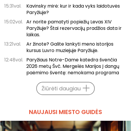
15:31val.
Kavinsky mirė: kur ir kada vyks laidotuvės
Paryžiuje?
15:02val.
Ar norite pamatyti popiežių Levas XIV
Paryžiuje? Štai rezervacijų pradžios data ir
laikas.
13:21val.
Ar žinote? Galite lankyti meno istorijos
kursus Luvro muziejuje Paryžiuje.
12:48val.
Paryžiaus Notre-Dame katedra švenčia
2026 metų Švč. Mergelės Marijos Į dangų
paėmimo šventę: nemokama programa
Žiūrėti daugiau
NAUJAUSI MIESTO GUIDĖS