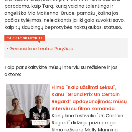
parodoma, kaip Tarą, kurią vaidina talentinga ir
angeliška Mia McKenna-Bruce, pamažu įkalina jos
pačios tylėjimas, neleidžiantis jai iki galo suvokti savo,
kaip tų siaubingų beprotybės naktų aukos, statuso.
TAIP PAT SKAITYKITE
Geriausi kino teatrai Paryžiuje
Taip pat skaitykite mūsų interviu su režisiere ir jos
aktore:
Filmo "Kaip užsiimti seksu",
Kanų "Grand Prix Un Certain
Regard" apdovanojimas: mūsų
interviu su filmo komanda
Kanų kino festivalio "Un Certain
Regard" didžiojo prizo proga
filmo režisierė Molly Manning