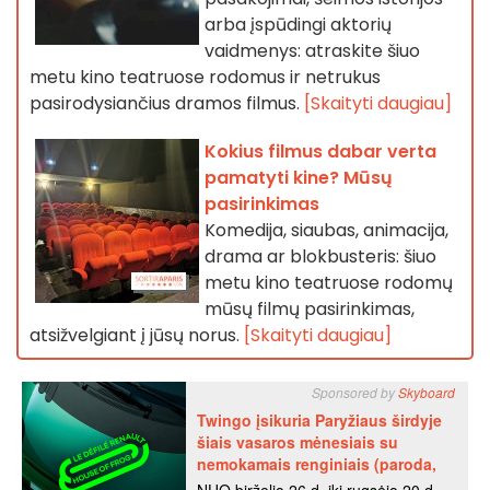
arba įspūdingi aktorių
vaidmenys: atraskite šiuo
metu kino teatruose rodomus ir netrukus
pasirodysiančius dramos filmus.
[Skaityti daugiau]
Kokius filmus dabar verta
pamatyti kine? Mūsų
pasirinkimas
Komedija, siaubas, animacija,
drama ar blokbusteris: šiuo
metu kino teatruose rodomų
mūsų filmų pasirinkimas,
atsižvelgiant į jūsų norus.
[Skaityti daugiau]