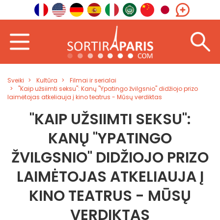
Sveiki
Kultūra
Filmai ir serialai
"Kaip užsiimti seksu": Kanų "Ypatingo žvilgsnio" didžiojo prizo
laimėtojas atkeliauja į kino teatrus - Mūsų verdiktas
"KAIP UŽSIIMTI SEKSU":
KANŲ "YPATINGO
ŽVILGSNIO" DIDŽIOJO PRIZO
LAIMĖTOJAS ATKELIAUJA Į
KINO TEATRUS - MŪSŲ
VERDIKTAS