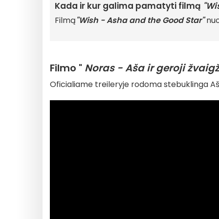
Kada ir kur galima pamatyti filmą
"Wi
Filmą
"Wish - Asha and the Good Star"
nu
Filmo "
Noras - Aša ir geroji žvaig
Oficialiame treileryje rodoma stebuklinga Ašo