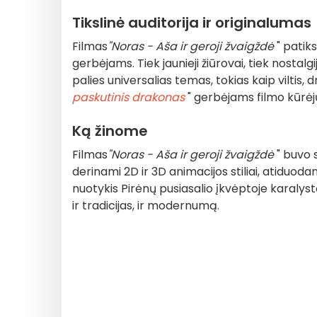
Tikslinė auditorija ir originalumas
Filmas
"Noras - Aša ir geroji žvaigždė
" patik
gerbėjams. Tiek jaunieji žiūrovai, tiek nostalgij
palies universalias temas, tokias kaip viltis, 
paskutinis drakonas
" gerbėjams filmo kūrėjų
Ką žinome
Filmas
"Noras - Aša ir geroji žvaigždė
" buvo 
derinami 2D ir 3D animacijos stiliai, atiduo
nuotykis Pirėnų pusiasalio įkvėptoje karalystė
ir tradicijas, ir modernumą.