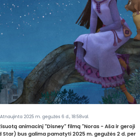
 Atnaujinta 2025 m. gegužės 6 d., 18:58val.
suotą animacinį "Disney" filmą "Noras - Aša ir geroji
d Star) bus galima pamatyti 2025 m. gegužės 2 d. per