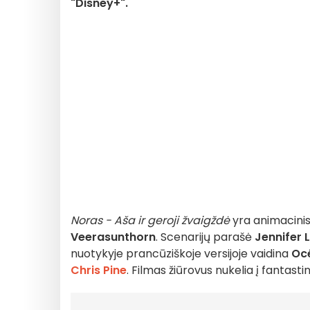
"Disney+".
Noras - Aša ir geroji žvaigždė
yra animacinis
Veerasunthorn
. Scenarijų parašė
Jennifer 
nuotykyje prancūziškoje versijoje vaidina
Oc
Chris Pine
. Filmas žiūrovus nukelia į fantast