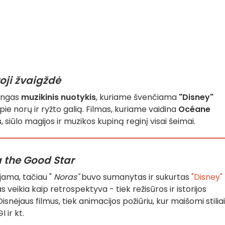
roji žvaigždė
lingas
muzikinis nuotykis
, kuriame švenčiama
"Disney"
 apie norų ir ryžto galią. Filmas, kuriame vaidina
Océane
s
, siūlo magijos ir muzikos kupiną reginį visai šeimai.
 the Good Star
jama, tačiau "
Noras"
buvo sumanytas ir sukurtas
"Disney"
veikia kaip retrospektyva - tiek režisūros ir istorijos
snėjaus filmus, tiek animacijos požiūriu, kur maišomi stiliai
 ir kt.