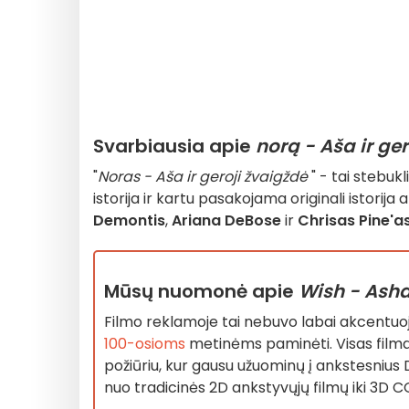
Svarbiausia apie
norą - Aša ir ge
"
Noras - Aša ir geroji žvaigždė
" - tai stebuk
istorija ir kartu pasakojama originali istorija
Demontis
,
Ariana DeBose
ir
Chrisas Pine'a
Mūsų nuomonė apie
Wish - Asha
Filmo reklamoje tai nebuvo labai akcentuo
100-osioms
metinėms paminėti. Visas filmas 
požiūriu, kur gausu užuominų į ankstesnius Di
nuo tradicinės 2D ankstyvųjų filmų iki 3D CGI