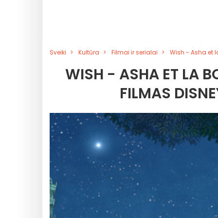
Sveiki
Kultūra
Filmai ir serialai
Wish - Asha et l
WISH - ASHA ET LA B
FILMAS DISN