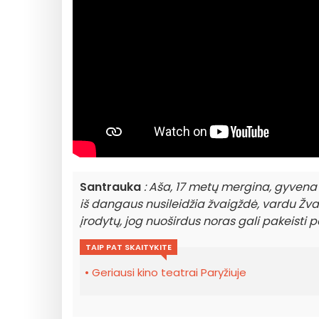
Santrauka
: Aša, 17 metų mergina, gyvena s
iš dangaus nusileidžia žvaigždė, vardu Žvai
įrodytų, jog nuoširdus noras gali pakeisti p
TAIP PAT SKAITYKITE
Geriausi kino teatrai Paryžiuje