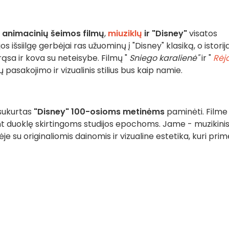
s
animacinių šeimos filmų
,
miuziklų
ir
"Disney"
visatos
os išsiilgę gerbėjai ras užuominų į "Disney" klasiką, o istorij
drąsa ir kova su neteisybe. Filmų "
Sniego karalienė"
ir "
Rėja
 pasakojimo ir vizualinis stilius bus kaip namie.
sukurtas
"Disney" 100-osioms metinėms
paminėti. Filme
dant duoklę skirtingoms studijos epochoms. Jame - muzikini
je su originaliomis dainomis ir vizualine estetika, kuri pri