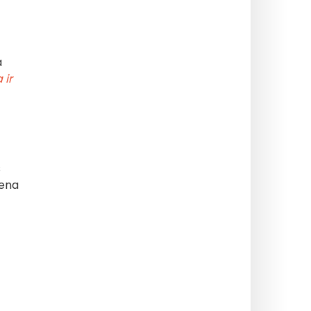
a
 ir
s
mena