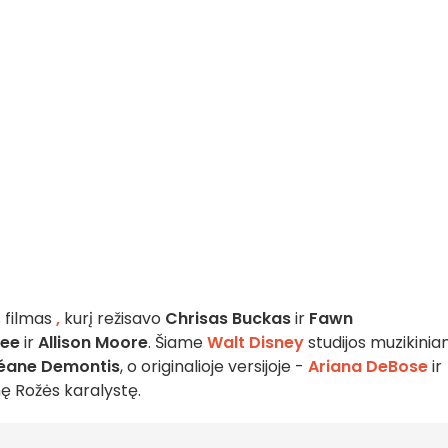
 filmas
,
kurį režisavo
Chrisas Buckas
ir
Fawn
Lee
ir
Allison Moore
. Šiame
Walt Disney
studijos muzikini
éane Demontis
, o originalioje versijoje -
Ariana DeBose
ir
inę Rožės karalystę.