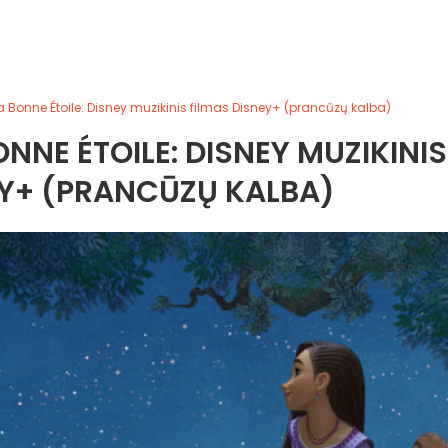
a Bonne Étoile: Disney muzikinis filmas Disney+ (prancūzų kalba)
ONNE ÉTOILE: DISNEY MUZIKINIS
EY+ (PRANCŪZŲ KALBA)