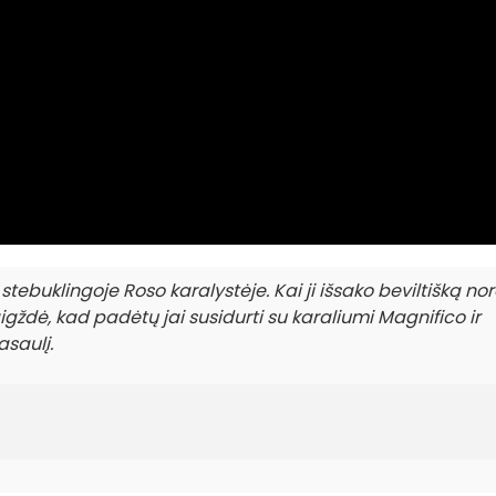
tebuklingoje Roso karalystėje. Kai ji išsako beviltišką nor
gždė, kad padėtų jai susidurti su karaliumi Magnifico ir
asaulį.