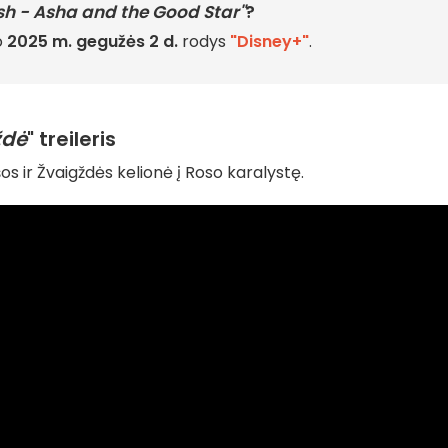
sh - Asha and the Good Star"
?
o
2025 m. gegužės 2 d.
rodys
"Disney+"
.
ždė
" treileris
s ir Žvaigždės kelionė į Roso karalystę.