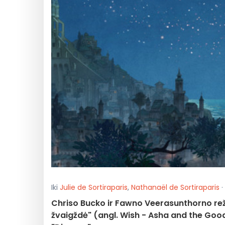
Iki
Julie de Sortiraparis
,
Nathanaël de Sortiraparis
·
Chriso Bucko ir Fawno Veerasunthorno reži
žvaigždė" (angl. Wish - Asha and the Goo