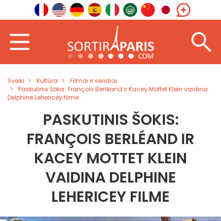
Sveiki
Kultūra
Filmai ir serialai
Paskutinis šokis: François Berléand ir Kacey Mottet Klein vaidina
Delphine Lehericey filme
PASKUTINIS ŠOKIS:
FRANÇOIS BERLÉAND IR
KACEY MOTTET KLEIN
VAIDINA DELPHINE
LEHERICEY FILME