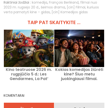
Raktiniai žodžiai :
komedija
,
François Berléand
,
filmai nuo
2023 m. rugsėjo 20 d.
,
šeimos drama
,
[cin] Filmai, kuriuos
verta pamatyti kine – gidas
,
[cin] Komedijos gidas
TAIP PAT SKAITYKITE ...
Kino teatruose 2026 m.
Kokias komedijas žiūrėti
rugpjūčio 5 d.: Les
kine? Šiuo metu
Gendarmes, La Pat’
juokingiausi filmai.
Patrouille ir Kyma
KOMENTARAI