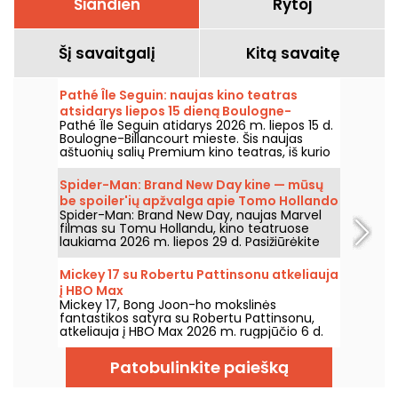
Šiandien
Rytoj
Šį savaitgalį
Kitą savaitę
Pathé Île Seguin: naujas kino teatras
atsidarys liepos 15 dieną Boulogne-
Pathé Île Seguin atidarys 2026 m. liepos 15 d.
Billancourt
Boulogne-Billancourt mieste. Šis naujas
aštuonių salių Premium kino teatras, iš kurio
viena salė – IMAX, įsikurs Pointe des Arts
teritorijoje Île Seguin saloje.
Spider-Man: Brand New Day kine — mūsų
be spoiler'ių apžvalga apie Tomo Hollando
Spider-Man: Brand New Day, naujas Marvel
grįžimą į Žmogų-Vorą
filmas su Tomu Hollandu, kino teatruose
laukiama 2026 m. liepos 29 d. Pasižiūrėkite
mūsų apžvalgą!
Mickey 17 su Robertu Pattinsonu atkeliauja
į HBO Max
Mickey 17, Bong Joon-ho mokslinės
fantastikos satyra su Robertu Pattinsonu,
atkeliauja į HBO Max 2026 m. rugpjūčio 6 d.
Patobulinkite paiešką