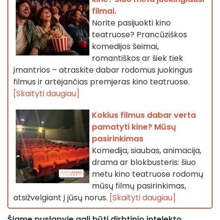
filmai.
Norite pasijuokti kino
teatruose? Prancūziškos
komedijos šeimai,
romantiškos ar šiek tiek
įmantrios – atraskite dabar rodomus juokingus
filmus ir artėjančias premjeras kino teatruose.
[Skaityti daugiau]
Kokius filmus dabar verta
pamatyti kine? Mūsų
pasirinkimas
Komedija, siaubas, animacija,
drama ar blokbusteris: šiuo
metu kino teatruose rodomų
mūsų filmų pasirinkimas,
atsižvelgiant į jūsų norus.
[Skaityti daugiau]
Šiame puslapyje gali būti dirbtinio intelekto