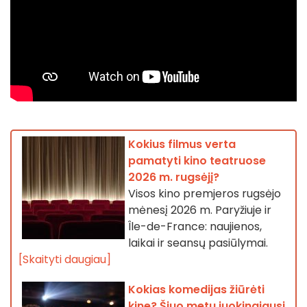
Kokius filmus verta
pamatyti kino teatruose
2026 m. rugsėjį?
Visos kino premjeros rugsėjo
mėnesį 2026 m. Paryžiuje ir
Île-de-France: naujienos,
laikai ir seansų pasiūlymai.
[Skaityti daugiau]
Kokias komedijas žiūrėti
kine? Šiuo metu juokingiausi