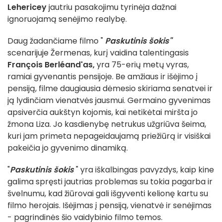
Lehericey
jautriu pasakojimu tyrinėja dažnai
ignoruojamą senėjimo realybę.
Daug žadančiame filmo "
Paskutinis šokis"
scenarijuje Žermenas, kurį vaidina talentingasis
François Berléand'as,
yra 75-erių metų vyras,
ramiai gyvenantis pensijoje. Be amžiaus ir išėjimo į
pensiją, filme daugiausia dėmesio skiriama senatvei ir
ją lydinčiam vienatvės jausmui. Germaino gyvenimas
apsiverčia aukštyn kojomis, kai netikėtai miršta jo
žmona Liza. Jo kasdienybę netrukus užgriūva šeima,
kuri jam primeta nepageidaujamą priežiūrą ir visiškai
pakeičia jo gyvenimo dinamiką.
"
Paskutinis šokis
" yra iškalbingas pavyzdys, kaip kine
galima spręsti jautrias problemas su tokia pagarba ir
švelnumu, kad žiūrovai gali išgyventi kelionę kartu su
filmo herojais. Išėjimas į pensiją, vienatvė ir senėjimas
- pagrindinės šio vaidybinio filmo temos.