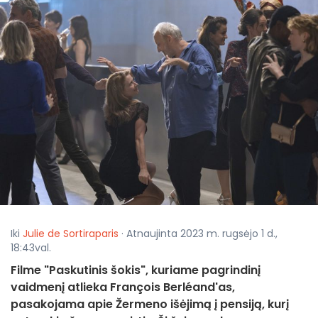
Iki
Julie de Sortiraparis
· Atnaujinta 2023 m. rugsėjo 1 d.,
18:43val.
Filme "Paskutinis šokis", kuriame pagrindinį
vaidmenį atlieka François Berléand'as,
pasakojama apie Žermeno išėjimą į pensiją, kurį