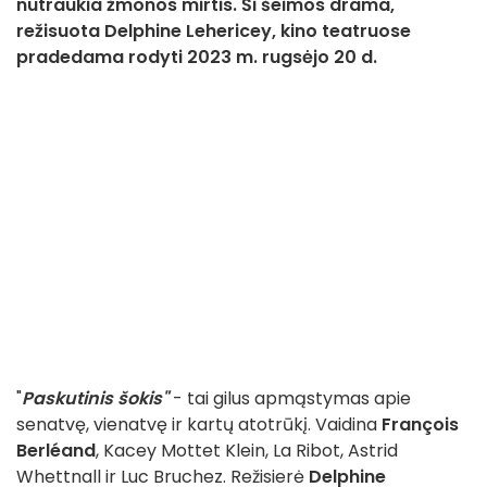
nutraukia žmonos mirtis. Ši šeimos drama,
režisuota Delphine Lehericey, kino teatruose
pradedama rodyti 2023 m. rugsėjo 20 d.
"
Paskutinis šokis"
- tai gilus apmąstymas apie
senatvę, vienatvę ir kartų atotrūkį. Vaidina
François
Berléand
, Kacey Mottet Klein, La Ribot, Astrid
Whettnall ir Luc Bruchez. Režisierė
Delphine