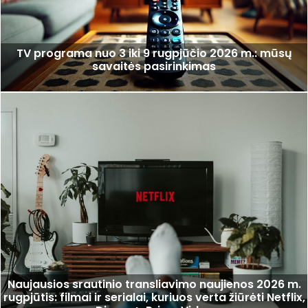
TV programa nuo 3 iki 9 rugpjūčio 2026 m.: mūsų
savaitės pasirinkimas
Naujausios srautinio transliavimo naujienos 2026 m.
rugpjūtis: filmai ir serialai, kuriuos verta žiūrėti Netflix,