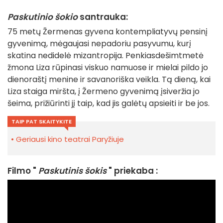
Paskutinio šokio
santrauka:
75 metų Žermenas gyvena kontempliatyvų pensinį
gyvenimą, mėgaujasi nepadoriu pasyvumu, kurį
skatina nedidelė mizantropija. Penkiasdešimtmetė
žmona Liza rūpinasi viskuo namuose ir mielai pildo jo
dienoraštį menine ir savanoriška veikla. Tą dieną, kai
Liza staiga miršta, į Žermeno gyvenimą įsiveržia jo
šeima, prižiūrinti jį taip, kad jis galėtų apsieiti ir be jos.
TAIP PAT SKAITYKITE
Geriausi kino teatrai Paryžiuje
Filmo "
Paskutinis šokis
" priekaba :