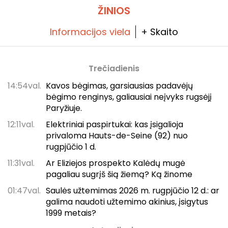
ŽINIOS
Informacijos viela
+ Skaito
Trečiadienis
14:54val.
Kavos bėgimas, garsiausias padavėjų
bėgimo renginys, galiausiai neįvyks rugsėjį
Paryžiuje.
12:11val.
Elektriniai paspirtukai: kas įsigalioja
privaloma Hauts-de-Seine (92) nuo
rugpjūčio 1 d.
11:31val.
Ar Eliziejos prospekto Kalėdų mugė
pagaliau sugrįš šią žiemą? Ką žinome
01:47val.
Saulės užtemimas 2026 m. rugpjūčio 12 d.: ar
galima naudoti užtemimo akinius, įsigytus
1999 metais?