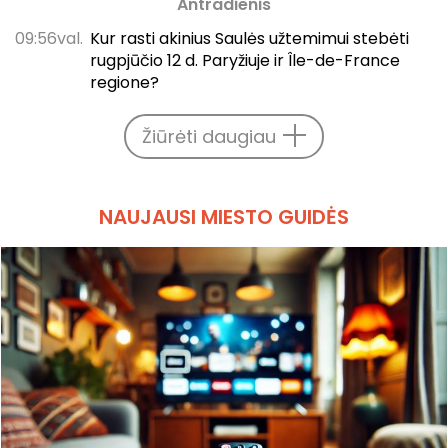
Antradienis
09:56val.
Kur rasti akinius Saulės užtemimui stebėti
rugpjūčio 12 d. Paryžiuje ir Île-de-France
regione?
Žiūrėti daugiau
NAUJAUSI MIESTO GUIDĖS