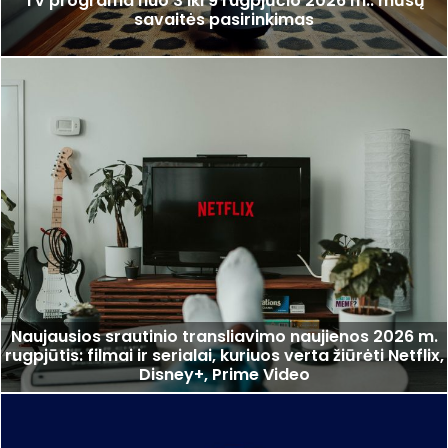
TV programa nuo 3 iki 9 rugpjūčio 2026 m.: mūsų
savaitės pasirinkimas
Naujausios srautinio transliavimo naujienos 2026 m.
rugpjūtis: filmai ir serialai, kuriuos verta žiūrėti Netflix,
Disney+, Prime Video