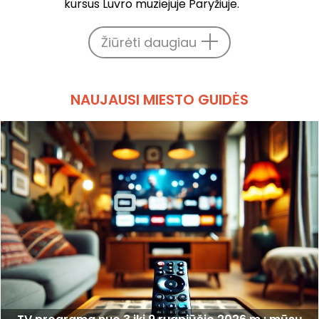
kursus Luvro muziejuje Paryžiuje.
Žiūrėti daugiau
NAUJAUSI MIESTO GUIDĖS