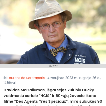
©CBS
Iki
Laurent de Sortiraparis
· Atnaujinta 2023 m. rugsėjo 26 d.,
12:55val.
Davidas McCallumas, išgarsėjęs kultiniu Ducky
vaidmeniu seriale "NCIS" ir 60-ųjų žavesio ikona
filme "Des Agents Très Spéciaux", mirė sulaukęs 90