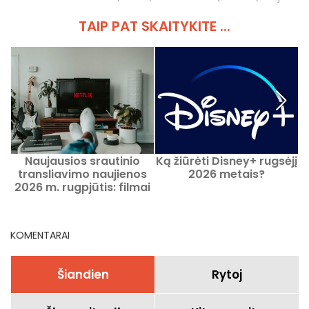
TAIP PAT SKAITYKITE ...
Naujausios srautinio
Ką žiūrėti Disney+ rugsėjį
transliavimo naujienos
2026 metais?
2026 m. rugpjūtis: filmai
m
ir serialai, kuriuos verta
žiūrėti Netflix, Disney+,
Prime Video
KOMENTARAI
Šiandien
Rytoj