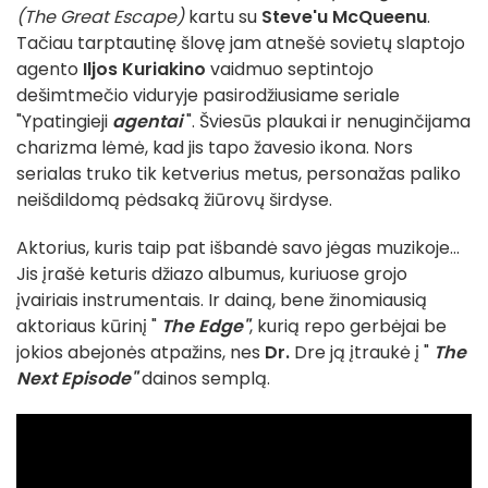
(The Great Escape)
kartu su
Steve'u McQueenu
.
Tačiau tarptautinę šlovę jam atnešė sovietų slaptojo
agento
Iljos Kuriakino
vaidmuo septintojo
dešimtmečio viduryje pasirodžiusiame seriale
"Ypatingieji
agentai
". Šviesūs plaukai ir nenuginčijama
charizma lėmė, kad jis tapo žavesio ikona. Nors
serialas truko tik ketverius metus, personažas paliko
neišdildomą pėdsaką žiūrovų širdyse.
Aktorius, kuris taip pat išbandė savo jėgas muzikoje...
Jis įrašė keturis džiazo albumus, kuriuose grojo
įvairiais instrumentais. Ir dainą, bene žinomiausią
aktoriaus kūrinį "
The Edge"
, kurią repo gerbėjai be
jokios abejonės atpažins, nes
Dr.
Dre ją įtraukė į "
The
Next Episode"
dainos semplą.