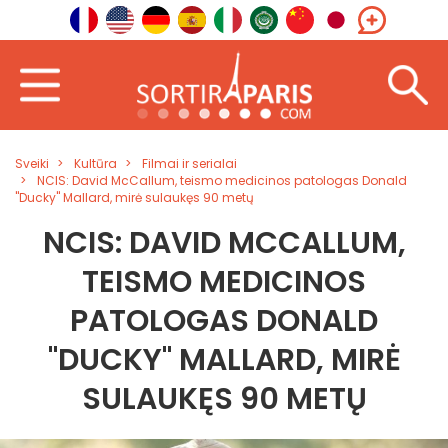
Sveiki
Kultūra
Filmai ir serialai
NCIS: David McCallum, teismo medicinos patologas Donald
"Ducky" Mallard, mirė sulaukęs 90 metų
NCIS: DAVID MCCALLUM,
TEISMO MEDICINOS
PATOLOGAS DONALD
"DUCKY" MALLARD, MIRĖ
SULAUKĘS 90 METŲ