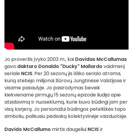
Jo proveržis įvyko 2003 m., kai
Davidas McCallumas
gavo
daktaro Donaldo "Ducky" Mallardo
vaidmenį
seriale
NCIS
. Per 20 sezonų jis išliko serialo atrama,
kurią stebėjo milijonai žiūrovų Jungtinėse Valstijose ir
visame pasaulyje. Jo pasirodymas beveik
kiekviename pirmųjų 15 sezonų epizode liudija apie
atsidavimą ir nuoseklumą, kurie buvo būdingi jam per
visą karjerą. Jo personažui būdingos peteliškės tapo
simboliu, palikusiu pėdsaką kolektyvinėje vaizduotėje.
Davido McCallumo
mirtis daugeliui
NCIS
ir