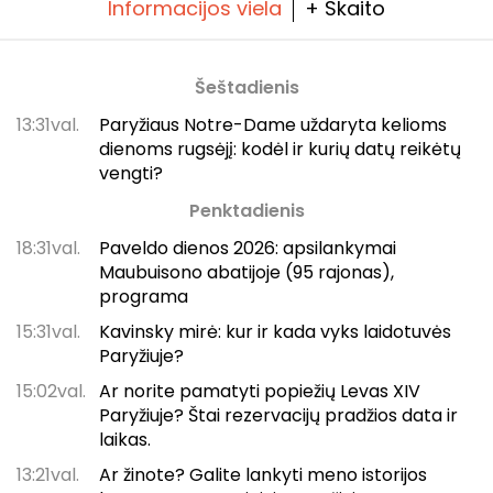
Informacijos viela
+ Skaito
Šeštadienis
13:31val.
Paryžiaus Notre-Dame uždaryta kelioms
dienoms rugsėjį: kodėl ir kurių datų reikėtų
vengti?
Penktadienis
18:31val.
Paveldo dienos 2026: apsilankymai
Maubuisono abatijoje (95 rajonas),
programa
15:31val.
Kavinsky mirė: kur ir kada vyks laidotuvės
Paryžiuje?
15:02val.
Ar norite pamatyti popiežių Levas XIV
Paryžiuje? Štai rezervacijų pradžios data ir
laikas.
13:21val.
Ar žinote? Galite lankyti meno istorijos