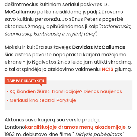
dešimtmečius kultiniam serialui paskyręs D
.
McCallumas
paliko neišdildomą įspūdį žiūrovams
savo kultiniu personažu. Jo sūnus Peteris pagerbė
aktoriaus žmogų, apibūdindamas jį kaip
"maloniausią,
šauniausią, kantriausią ir mylintį tėvą"
.
Mokslu ir kultūra susižavėjęs
Davidas McCallumas
šias aistras pavertė nepaprasta karjera mažajame
ekrane - jo išgalvotos žinios leido jam atlikti skrodimą,
o tai atspindėjo jo atsidavimo vaidmeniui
NCIS
gilumą.
TAIP PAT SKAITYKITE
Ką šiandien žiūrėti transliacijoje? Dienos naujienos
Geriausi kino teatrai Paryžiuje
Aktorius savo karjerą šou versle pradėjo
Londono
karališkojoje dramos menų akademijoje
, o
1963 m. debiutavo kine filme "
Didysis pabėgimas"