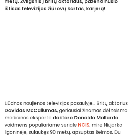
metų. Žvilgsnis į britų aktoriaus, paženklinusio
ištisas televizijos žiūrovų kartas, karjerą!
Liūdnos naujienos televizijos pasaulyje... Britų aktorius
Davidas McCallumas
, geriausiai žinomas dėl teismo
medicinos eksperto
daktaro Donaldo Mallardo
vaidmens populiariame seriale
NCIS
, mirė Niujorko
ligoninėje, sulaukęs 90 metų, apsuptas šeimos. Du