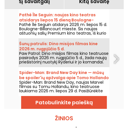
Šį savaitgalį
Kitą savaitę
Pathé Île Seguin: naujas kino teatras
atsidarys liepos 15 dieną Boulogne-
Pathé Île Seguin atidarys 2026 m. liepos 15 d.
Billancourt
Boulogne-Billancourt mieste. Šis naujas
aštuonių salių Premium kino teatras, iš kurio
viena salė – IMAX, įsikurs Pointe des Arts
teritorijoje Île Seguin saloje.
Šunų patrulis: Dino misijos filmas kine
2026 m. rugpjūčio 5 d.
Paw Patrol: Dino misijos filmas kino teatruose
pasirodys 2026 m. rugpjūčio 5 d., žada naują
priešistorinį nuotykį Ryderiui ir jo komandai.
Spider-Man: Brand New Day kine — mūsų
be spoiler'ių apžvalga apie Tomo Hollando
Spider-Man: Brand New Day, naujas Marvel
grįžimą į Žmogų-Vorą
filmas su Tomu Hollandu, kino teatruose
laukiama 2026 m. liepos 29 d. Pasižiūrėkite
mūsų apžvalgą!
Patobulinkite paiešką
ŽINIOS