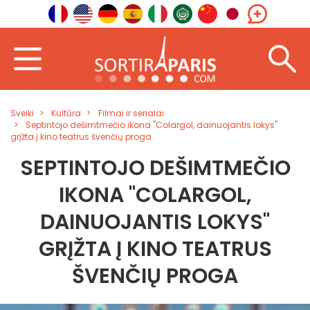
Sveiki
Kultūra
Filmai ir serialai
Septintojo dešimtmečio ikona "Colargol, dainuojantis lokys"
grįžta į kino teatrus švenčių proga
SEPTINTOJO DEŠIMTMEČIO
IKONA "COLARGOL,
DAINUOJANTIS LOKYS"
GRĮŽTA Į KINO TEATRUS
ŠVENČIŲ PROGA