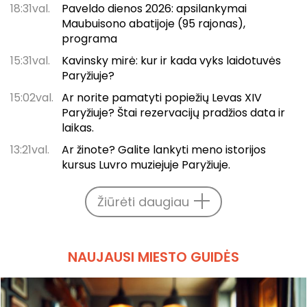
18:31val.
Paveldo dienos 2026: apsilankymai
Maubuisono abatijoje (95 rajonas),
programa
15:31val.
Kavinsky mirė: kur ir kada vyks laidotuvės
Paryžiuje?
15:02val.
Ar norite pamatyti popiežių Levas XIV
Paryžiuje? Štai rezervacijų pradžios data ir
laikas.
13:21val.
Ar žinote? Galite lankyti meno istorijos
kursus Luvro muziejuje Paryžiuje.
Žiūrėti daugiau
NAUJAUSI MIESTO GUIDĖS