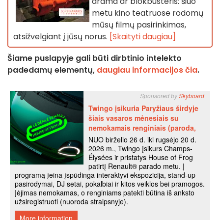
drama ar blokbusteris: šiuo
metu kino teatruose rodomų
mūsų filmų pasirinkimas,
atsižvelgiant į jūsų norus.
[Skaityti daugiau]
Šiame puslapyje gali būti dirbtinio intelekto
padedamų elementų,
daugiau informacijos čia
.