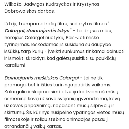
Wilkošo, Jadwigos Kudrzyckos ir Krystynos
Dobrowolskos darbas.
Iš trijų trumpametražių filmų sudarytas filmas "
Colargol, dainuojantis lokys
" - tai drąsus mūsų
herojaus Colargol nuotykių Bois-Joli miške
tyrinėjimas. Ieškodamas jis susiduria su daugybe
iššūkių, tarp kurių - įveikti sunkumus tinkamai dainuoti
ir išmokti skraidyti, kad galėtų susitikti su paukščių
karaliumi.
Dainuojantis meškiukas Colargol -
tai ne tik
pramoga, bet ir išties turininga patirtis vaikams.
Kolargolio ieškojimai simbolizuoja kiekvieno iš mūsų
asmeninę kovą už savo svajonių įgyvendinimą, kovą
už savęs pripažinimą, nepaisant mūsų silpnybių ir
skirtumų. Šis kūrinys nusipelno ypatingos vietos mūsų
filmotekoje ir toliau stebina animacijos pasaulį
atrandančių vaikų kartas.