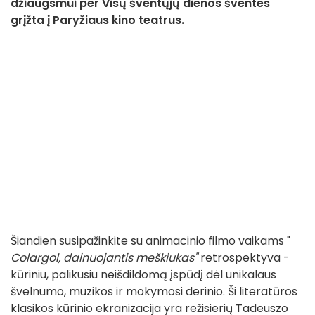
džiaugsmui per Visų šventųjų dienos šventes
grįžta į Paryžiaus kino teatrus.
Šiandien susipažinkite su animacinio filmo vaikams "
Colargol, dainuojantis meškiukas"
retrospektyva -
kūriniu, palikusiu neišdildomą įspūdį dėl unikalaus
švelnumo, muzikos ir mokymosi derinio. Ši literatūros
klasikos kūrinio ekranizacija yra režisierių Tadeuszo