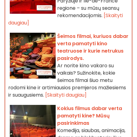
Paryžiuje ir Île-de-France
regione – su mūsų seansų
rekomendacijomis.
[Skaityti
daugiau]
Šeimos filmai, kuriuos dabar
verta pamatyti kino
teatruose ir kurie netrukus
pasirodys.
Ar norite kino vakaro su
vaikais? Sužinokite, kokie
šeimos filmai šiuo metu
rodomi kine ir artimiausios premjeros mažiesiems
ir suaugusiems.
[Skaityti daugiau]
Kokius filmus dabar verta
pamatyti kine? Mūsų
pasirinkimas
Komedija, siaubas, animacija,