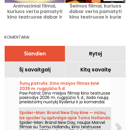
Animaciniai filmai,
Šeimos filmai, kuriuos
kuriuos verta pamatyti
dabar verta pamatyti
kino teatruose dabar ir
kino teatruose ir kurie
artimiausiu metu
netrukus pasirodys.
KOMENTARAI
Šiandien
Rytoj
Šį savaitgalį
Kitą savaitę
Šunų patrulis: Dino misijos filmas kine
2026 m. rugpjūčio 5 d.
Paw Patrol: Dino misijos filmas kino teatruose
pasirodys 2026 m. rugpjūčio 5 d., žada naują
priešistorinį nuotykį Ryderiui ir jo komandai.
Spider-Man: Brand New Day kine — mūsų
be spoiler'ių apžvalga apie Tomo Hollando
Spider-Man: Brand New Day, naujas Marvel
grįžimą į Žmogų-Vorą
filmas su Tomu Hollandu, kino teatruose