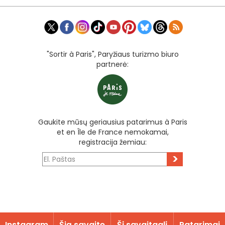
"Sortir à Paris", Paryžiaus turizmo biuro
partnerė:
Gaukite mūsų geriausius patarimus à Paris
et en Île de France nemokamai,
registracija žemiau:
>
Instagram
Šią savaitę
Šį savaitgalį
Patarimai