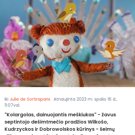
Iki
Julie de Sortiraparis
· Atnaujinta 2023 m. spalio 16 d.,
11:07val.
"Kolargolas, dainuojantis meškiukas" - žavus
septintojo dešimtmečio pradžios Wilkošo,
Kudrzyckos ir Dobrowolskos kūrinys - šeimų