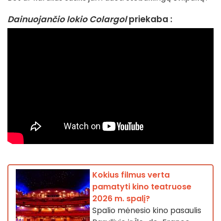
Dainuojančio lokio Colargol
priekaba :
Kokius filmus verta
pamatyti kino teatruose
2026 m. spalį?
Spalio mėnesio kino pasaulis