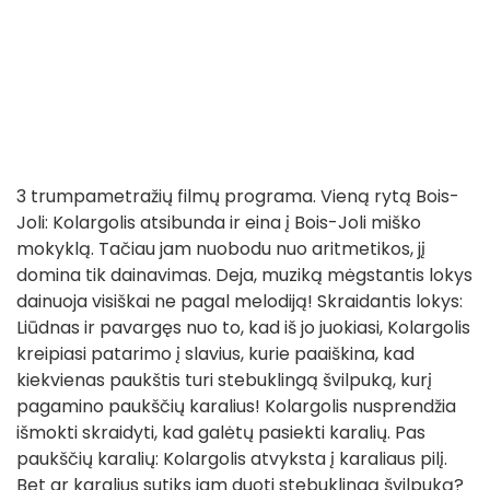
3 trumpametražių filmų programa. Vieną rytą Bois-
Joli: Kolargolis atsibunda ir eina į Bois-Joli miško
mokyklą. Tačiau jam nuobodu nuo aritmetikos, jį
domina tik dainavimas. Deja, muziką mėgstantis lokys
dainuoja visiškai ne pagal melodiją! Skraidantis lokys:
Liūdnas ir pavargęs nuo to, kad iš jo juokiasi, Kolargolis
kreipiasi patarimo į slavius, kurie paaiškina, kad
kiekvienas paukštis turi stebuklingą švilpuką, kurį
pagamino paukščių karalius! Kolargolis nusprendžia
išmokti skraidyti, kad galėtų pasiekti karalių. Pas
paukščių karalių: Kolargolis atvyksta į karaliaus pilį.
Bet ar karalius sutiks jam duoti stebuklingą švilpuką?