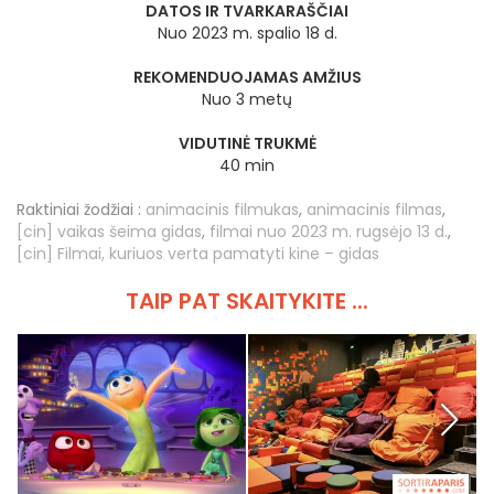
DATOS IR TVARKARAŠČIAI
Nuo 2023 m. spalio 18 d.
REKOMENDUOJAMAS AMŽIUS
Nuo 3 metų
VIDUTINĖ TRUKMĖ
40 min
Raktiniai žodžiai :
animacinis filmukas
,
animacinis filmas
,
[cin] vaikas šeima gidas
,
filmai nuo 2023 m. rugsėjo 13 d.
,
[cin] Filmai, kuriuos verta pamatyti kine – gidas
TAIP PAT SKAITYKITE ...