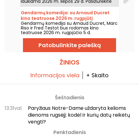
laukiama 2026 m. liepos 29 d. Pasižiūrėkite
mūsų apžvalgą!
Gendarmų komedija: su Arnaud Ducret
kino teatruose 2026 m. rugpjūtį
Gendarmų komedija su Arnaud Ducret, Marc
Riso ir Fred Testot bus rodomas kino
teatruose 2026 m. rugpjūčio 5 d.
Patobulinkite paiešką
ŽINIOS
Informacijos viela
+ Skaito
Šeštadienis
13:31val.
Paryžiaus Notre-Dame uždaryta kelioms
dienoms rugsėjį: kodėl ir kurių datų reikėtų
vengti?
Penktadienis