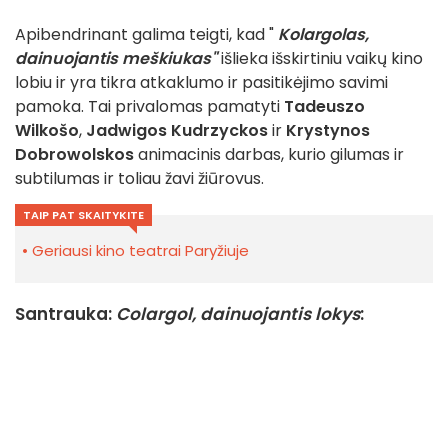
Apibendrinant galima teigti, kad "
Kolargolas,
dainuojantis meškiukas"
išlieka išskirtiniu vaikų kino
lobiu ir yra tikra atkaklumo ir pasitikėjimo savimi
pamoka. Tai privalomas pamatyti
Tadeuszo
Wilkošo
,
Jadwigos Kudrzyckos
ir
Krystynos
Dobrowolskos
animacinis darbas, kurio gilumas ir
subtilumas ir toliau žavi žiūrovus.
TAIP PAT SKAITYKITE
Geriausi kino teatrai Paryžiuje
Santrauka:
Colargol, dainuojantis lokys
: