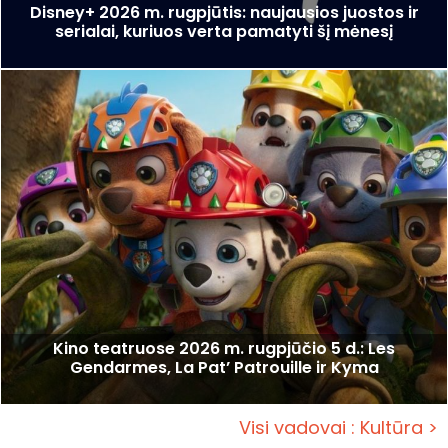
Disney+ 2026 m. rugpjūtis: naujausios juostos ir
serialai, kuriuos verta pamatyti šį mėnesį
Kino teatruose 2026 m. rugpjūčio 5 d.: Les
Gendarmes, La Pat’ Patrouille ir Kyma
Visi vadovai : Kultūra >