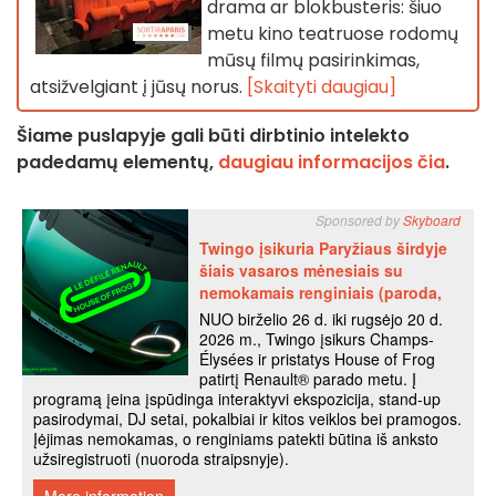
drama ar blokbusteris: šiuo
metu kino teatruose rodomų
mūsų filmų pasirinkimas,
atsižvelgiant į jūsų norus.
[Skaityti daugiau]
Šiame puslapyje gali būti dirbtinio intelekto
padedamų elementų,
daugiau informacijos čia
.