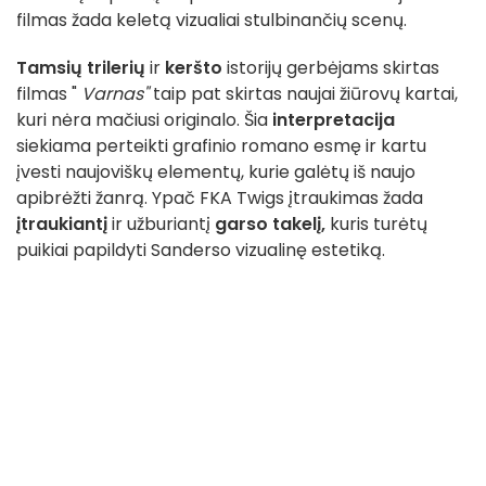
filmas žada keletą vizualiai stulbinančių scenų.
Tamsių trilerių
ir
keršto
istorijų gerbėjams skirtas
filmas "
Varnas"
taip pat skirtas naujai žiūrovų kartai,
kuri nėra mačiusi originalo. Šia
interpretacija
siekiama perteikti grafinio romano esmę ir kartu
įvesti naujoviškų elementų, kurie galėtų iš naujo
apibrėžti žanrą. Ypač FKA Twigs įtraukimas žada
įtraukiantį
ir užburiantį
garso takelį,
kuris turėtų
puikiai papildyti Sanderso vizualinę estetiką.