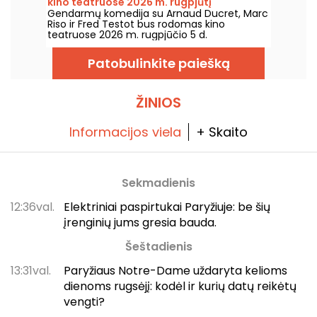
kino teatruose 2026 m. rugpjūtį
Gendarmų komedija su Arnaud Ducret, Marc
Riso ir Fred Testot bus rodomas kino
teatruose 2026 m. rugpjūčio 5 d.
Patobulinkite paiešką
ŽINIOS
Informacijos viela
+ Skaito
Sekmadienis
12:36val.
Elektriniai paspirtukai Paryžiuje: be šių
įrenginių jums gresia bauda.
Šeštadienis
13:31val.
Paryžiaus Notre-Dame uždaryta kelioms
dienoms rugsėjį: kodėl ir kurių datų reikėtų
vengti?