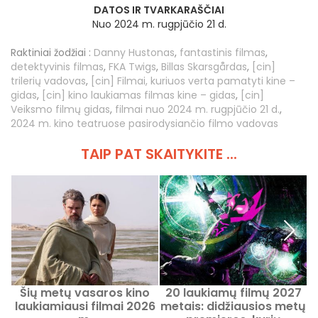
DATOS IR TVARKARAŠČIAI
Nuo 2024 m. rugpjūčio 21 d.
Raktiniai žodžiai :
Danny Hustonas
,
fantastinis filmas
,
detektyvinis filmas
,
FKA Twigs
,
Billas Skarsgårdas
,
[cin]
trilerių vadovas
,
[cin] Filmai, kuriuos verta pamatyti kine –
gidas
,
[cin] kino laukiamas filmas kine – gidas
,
[cin]
Veiksmo filmų gidas
,
filmai nuo 2024 m. rugpjūčio 21 d.
,
2024 m. kino teatruose pasirodysiančio filmo vadovas
TAIP PAT SKAITYKITE ...
Šių metų vasaros kino
20 laukiamų filmų 2027
F
laukiamiausi filmai 2026
metais: didžiausios metų