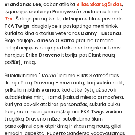
Brandonas Lee
, dabar atlieka
Billas Skarsgårdas
,
išgarsėjęs siaubingu Pennywise'o vaidmeniu filme "
Tai"
. Šalia jo pirmą kartą didžiajame filme pasirodo
FKA Twigs
, daugialypė ir paslaptinga menininkė,
kuriai talkina aktorius veteranas
Danny Hustonas
.
Šioje naujoje
Jameso O'Barro
grafinio romano
adaptacijoje iš naujo perteikiama tragiška ir tamsi
herojaus
Eriko Draveno
istorija, pasiūlant naują
požiūrį į mitą.
Šiuolaikiniame "
Varno"
leidime Billas Skarsgårdas
įkūnija Eriką Draveną - muzikantą, kurį
velnio
naktį
prikelia mistinis
varnas,
kad atkeršytų už savo ir
sužadėtinės mirtį. Tamsi, įkaitusi miesto atmosfera,
kuri yra beveik atskiras personažas, sukuria puikų
foną šiam teisingumo ieškojimui. FKA Twigs vaidina
tragišką Draveno mūzą, suteikdama šiam
pasakojimui apie atpirkimą ir skausmą naują, giliai
emocinį aspektą. Ruperto Sanderso vadovaujamas