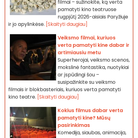
filmai – sužinokite, ką verta
pamatyti kino teatruose
rugpjūtį 2026-aisiais Paryžiuje
ir jo apylinkėse.
[Skaityti daugiau]
Veiksmo filmai, kuriuos
verta pamatyti kine dabar ir
artimiausiu metu
Superherojai, veiksmo scenos,
mokslinė fantastika, nuotykiai
ar įspūdingi šou –
susipažinkite su veiksmo
filmais ir blokbasteriais, kuriuos verta pamatyti
kino teatre.
[Skaityti daugiau]
Kokius filmus dabar verta
pamatyti kine? Mūsų
pasirinkimas
Komedija, siaubas, animacija,