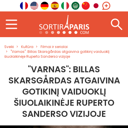
Sveiki
Kultūra
Filmai ir serialai
"Varnas": Billas Skarsgårdas atgaivina gotikinį vaiduoklį
šiuolaikinėje Ruperto Sanderso vizijoje
"VARNAS": BILLAS
SKARSGÅRDAS ATGAIVINA
GOTIKINĮ VAIDUOKLĮ
ŠIUOLAIKINĖJE RUPERTO
SANDERSO VIZIJOJE