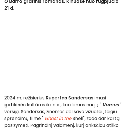
O'Barro grafinis romanas. Kinuose nuo rugpjūčio
21 d.
2024 m. režisierius
Rupertas Sandersas
imasi
gotikinės
kultūros ikonos, kurdamas naują "
Varnos"
versiją. Sandersas, žinomas dėl savo vizualiai įtaigių
sprendimų filme "
Ghost in the
Shell", žada dar kartą
pasižymėti. Pagrindinį vaidmenį, kurį anksčiau atliko