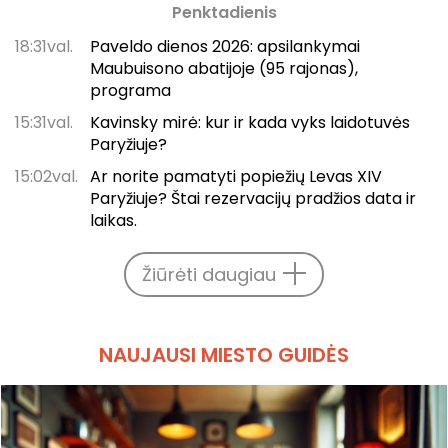
Penktadienis
18:31val.
Paveldo dienos 2026: apsilankymai
Maubuisono abatijoje (95 rajonas),
programa
15:31val.
Kavinsky mirė: kur ir kada vyks laidotuvės
Paryžiuje?
15:02val.
Ar norite pamatyti popiežių Levas XIV
Paryžiuje? Štai rezervacijų pradžios data ir
laikas.
Žiūrėti daugiau
NAUJAUSI MIESTO GUIDĖS