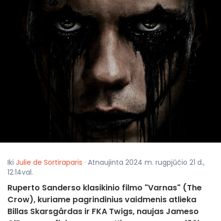
Iki
Julie de Sortiraparis
· Atnaujinta 2024 m. rugpjūčio 21 d.,
12:14val.
Ruperto Sanderso klasikinio filmo "Varnas" (The
Crow), kuriame pagrindinius vaidmenis atlieka
Billas Skarsgårdas ir FKA Twigs, naujas Jameso