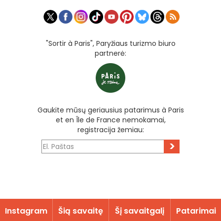
"Sortir à Paris", Paryžiaus turizmo biuro
partnerė:
Gaukite mūsų geriausius patarimus à Paris
et en Île de France nemokamai,
registracija žemiau:
>
Instagram
Šią savaitę
Šį savaitgalį
Patarimai