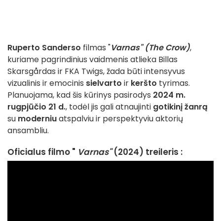
Ruperto Sanderso
filmas "
Varnas" (The Crow)
,
kuriame pagrindinius vaidmenis atlieka Billas
Skarsgårdas ir FKA Twigs, žada būti intensyvus
vizualinis ir emocinis
sielvarto
ir
keršto
tyrimas.
Planuojama, kad šis kūrinys pasirodys
2024 m.
rugpjūčio 21 d.
, todėl jis gali atnaujinti
gotikinį žanrą
su
moderniu
atspalviu ir perspektyviu aktorių
ansambliu.
Oficialus filmo "
Varnas"
(2024) treileris :