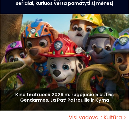
serialai, kuriuos verta pamatyti šį mėnesį
Kino teatruose 2026 m. rugpjūčio 5 d.: Les
Gendarmes, La Pat’ Patrouille ir Kyma
Visi vadovai : Kultūra >