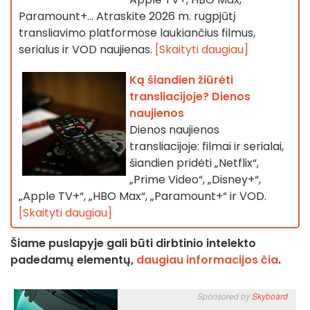
Paramount+… Atraskite 2026 m. rugpjūtį
transliavimo platformose laukiančius filmus,
serialus ir VOD naujienas.
[Skaityti daugiau]
Ką šiandien žiūrėti
transliacijoje? Dienos
naujienos
Dienos naujienos
transliacijoje: filmai ir serialai,
šiandien pridėti „Netflix“,
„Prime Video“, „Disney+“,
„Apple TV+“, „HBO Max“, „Paramount+“ ir VOD.
[Skaityti daugiau]
Šiame puslapyje gali būti dirbtinio intelekto
padedamų elementų,
daugiau informacijos čia
.