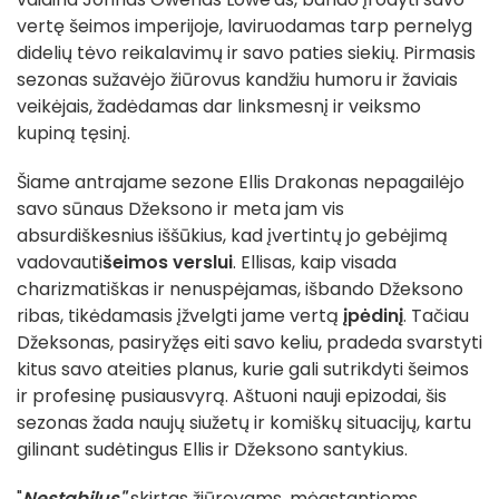
vertę šeimos imperijoje, laviruodamas tarp pernelyg
didelių tėvo reikalavimų ir savo paties siekių. Pirmasis
sezonas sužavėjo žiūrovus kandžiu humoru ir žaviais
veikėjais, žadėdamas dar linksmesnį ir veiksmo
kupiną tęsinį.
Šiame antrajame sezone Ellis Drakonas nepagailėjo
savo sūnaus Džeksono ir meta jam vis
absurdiškesnius iššūkius, kad įvertintų jo gebėjimą
vadovauti
šeimos verslui
. Ellisas, kaip visada
charizmatiškas ir nenuspėjamas, išbando Džeksono
ribas, tikėdamasis įžvelgti jame vertą
įpėdinį
. Tačiau
Džeksonas, pasiryžęs eiti savo keliu, pradeda svarstyti
kitus savo ateities planus, kurie gali sutrikdyti šeimos
ir profesinę pusiausvyrą. Aštuoni nauji epizodai, šis
sezonas žada naujų siužetų ir komiškų situacijų, kartu
gilinant sudėtingus Ellis ir Džeksono santykius.
"
Nestabilus"
skirtas žiūrovams, mėgstantiems