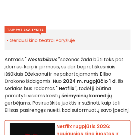
TAIP PAT SKAITYKITE
Geriausi kino teatrai Paryžiuje
Antrasis "
Nestabilaus"
sezonas žada būti toks pat
įdomus, kaip ir pirmasis, su dar beprotiškesniais
iššūkiais Džeksonui ir nepakartojamomis Elliso
Drakono išdaigomis. Nuo
2024 m. rugpjūčio 1 d.
šis
serialas bus rodomas "
Netflix"
, todėl jį būtina
pamatyti visiems keistų
šeimyninių komedijų
gerbėjams. Pasiruoškite juoktis ir sužinoti, kaip toli
Ellisas pasirengęs nueiti, kad suformuotų savo įpėdinį.
Netflix rugpjūtis 2026:
naujausios kino juostos ir