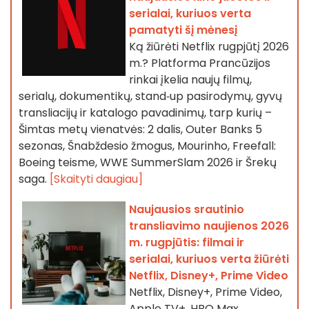
serialai, kuriuos verta
pamatyti šį mėnesį
Ką žiūrėti Netflix rugpjūtį 2026
m.? Platforma Prancūzijos
rinkai įkelia naujų filmų,
serialų, dokumentikų, stand‑up pasirodymų, gyvų
transliacijų ir katalogo pavadinimų, tarp kurių –
Šimtas metų vienatvės: 2 dalis, Outer Banks 5
sezonas, Šnabždesio žmogus, Mourinho, Freefall:
Boeing teisme, WWE SummerSlam 2026 ir Šrekų
saga.
[Skaityti daugiau]
Naujausios srautinio
transliavimo naujienos 2026
m. rugpjūtis: filmai ir
serialai, kuriuos verta žiūrėti
Netflix, Disney+, Prime Video
Netflix, Disney+, Prime Video,
Apple TV+, HBO Max,