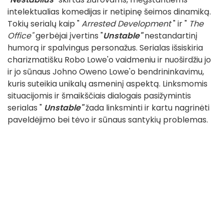
intelektualias komedijas ir netipinę šeimos dinamiką.
Tokių serialų kaip "
Arrested Development
" ir "
The
Office"
gerbėjai įvertins "
Unstable"
nestandartinį
humorą ir spalvingus personažus. Serialas išsiskiria
charizmatišku Robo Lowe'o vaidmeniu ir nuoširdžiu jo
ir jo sūnaus Johno Oweno Lowe'o bendrininkavimu,
kuris suteikia unikalų asmeninį aspektą. Linksmomis
situacijomis ir šmaikščiais dialogais pasižymintis
serialas "
Unstable"
žada linksminti ir kartu nagrinėti
paveldėjimo bei tėvo ir sūnaus santykių problemas.