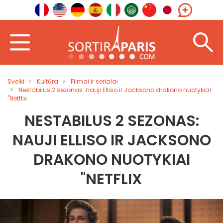
Sveiki
Kultūra
Filmai ir serialai
Nestabilus 2 sezonas: nauji Elliso ir Jacksono drakono nuotykiai
"Netflix
NESTABILUS 2 SEZONAS:
NAUJI ELLISO IR JACKSONO
DRAKONO NUOTYKIAI
"NETFLIX