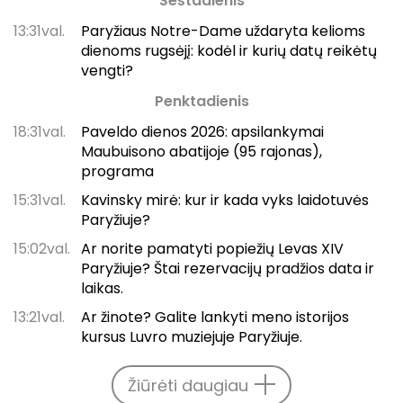
Šeštadienis
13:31val.
Paryžiaus Notre-Dame uždaryta kelioms
dienoms rugsėjį: kodėl ir kurių datų reikėtų
vengti?
Penktadienis
18:31val.
Paveldo dienos 2026: apsilankymai
Maubuisono abatijoje (95 rajonas),
programa
15:31val.
Kavinsky mirė: kur ir kada vyks laidotuvės
Paryžiuje?
15:02val.
Ar norite pamatyti popiežių Levas XIV
Paryžiuje? Štai rezervacijų pradžios data ir
laikas.
13:21val.
Ar žinote? Galite lankyti meno istorijos
kursus Luvro muziejuje Paryžiuje.
Žiūrėti daugiau