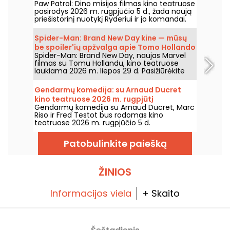
Paw Patrol: Dino misijos filmas kino teatruose
pasirodys 2026 m. rugpjūčio 5 d., žada naują
priešistorinį nuotykį Ryderiui ir jo komandai.
Spider-Man: Brand New Day kine — mūsų
be spoiler'ių apžvalga apie Tomo Hollando
Spider-Man: Brand New Day, naujas Marvel
grįžimą į Žmogų-Vorą
filmas su Tomu Hollandu, kino teatruose
laukiama 2026 m. liepos 29 d. Pasižiūrėkite
mūsų apžvalgą!
Gendarmų komedija: su Arnaud Ducret
kino teatruose 2026 m. rugpjūtį
Gendarmų komedija su Arnaud Ducret, Marc
Riso ir Fred Testot bus rodomas kino
teatruose 2026 m. rugpjūčio 5 d.
Patobulinkite paiešką
ŽINIOS
Informacijos viela
+ Skaito