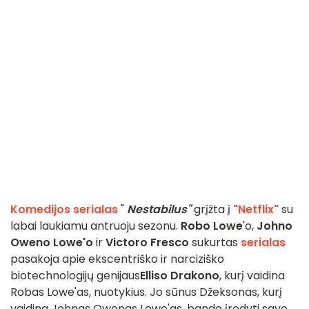
Komedijos serialas
"
Nestabilus"
grįžta į
"Netflix"
su
labai laukiamu antruoju sezonu.
Robo Lowe
'o,
Johno
Oweno Lowe'o
ir
Victoro Fresco
sukurtas
serialas
pasakoja apie ekscentriško ir narciziško
biotechnologijų genijaus
Elliso Drakono
, kurį vaidina
Robas Lowe'as, nuotykius. Jo sūnus Džeksonas, kurį
vaidina Johnas Owenas Lowe'as, bando įrodyti savo