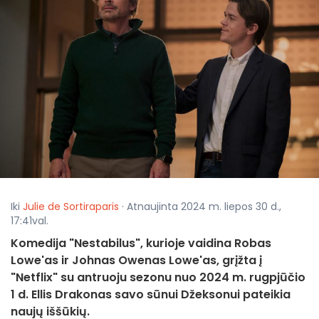
Iki
Julie de Sortiraparis
· Atnaujinta 2024 m. liepos 30 d.,
17:41val.
Komedija "Nestabilus", kurioje vaidina Robas
Lowe'as ir Johnas Owenas Lowe'as, grįžta į
"Netflix" su antruoju sezonu nuo 2024 m. rugpjūčio
1 d. Ellis Drakonas savo sūnui Džeksonui pateikia
naujų iššūkių.