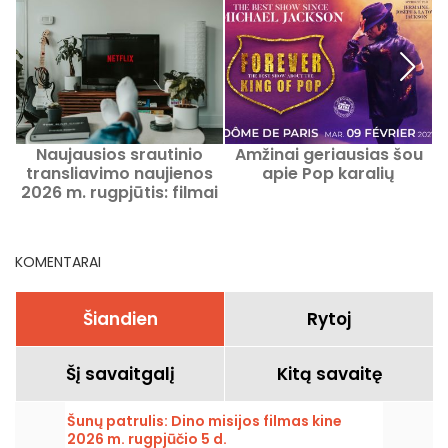
Naujausios srautinio
Amžinai geriausias šou
transliavimo naujienos
apie Pop karalių
n
2026 m. rugpjūtis: filmai
ir serialai, kuriuos verta
žiūrėti Netflix, Disney+,
Prime Video
KOMENTARAI
Šiandien
Rytoj
Šį savaitgalį
Kitą savaitę
Šunų patrulis: Dino misijos filmas kine
2026 m. rugpjūčio 5 d.