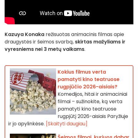
Kazuya Konaka
režisuotas animacinis filmas apie
draugystės ir šeimos svarbą,
skirtas mažyliams ir
vyresniems nei 3 metų vaikams
.
Kokius filmus verta
pamatyti kino teatruose
rugpjūčio 2026-aisiais?
Komedijos, hitai ir animaciniai
filmai – sužinokite, ką verta
pamatyti kino teatruose
rugpjūtį 2026-aisiais Paryžiuje
ir jo apylinkėse.
[Skaityti daugiau]
Šeimos filmai, kuriuos dabar