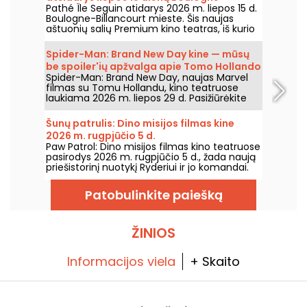
Pathé Île Seguin atidarys 2026 m. liepos 15 d.
Billancourt
Boulogne-Billancourt mieste. Šis naujas
aštuonių salių Premium kino teatras, iš kurio
viena salė – IMAX, įsikurs Pointe des Arts
teritorijoje Île Seguin saloje.
Spider-Man: Brand New Day kine — mūsų
be spoiler'ių apžvalga apie Tomo Hollando
Spider-Man: Brand New Day, naujas Marvel
grįžimą į Žmogų-Vorą
filmas su Tomu Hollandu, kino teatruose
laukiama 2026 m. liepos 29 d. Pasižiūrėkite
mūsų apžvalgą!
Šunų patrulis: Dino misijos filmas kine
2026 m. rugpjūčio 5 d.
Paw Patrol: Dino misijos filmas kino teatruose
pasirodys 2026 m. rugpjūčio 5 d., žada naują
priešistorinį nuotykį Ryderiui ir jo komandai.
Patobulinkite paiešką
ŽINIOS
Informacijos viela
+ Skaito