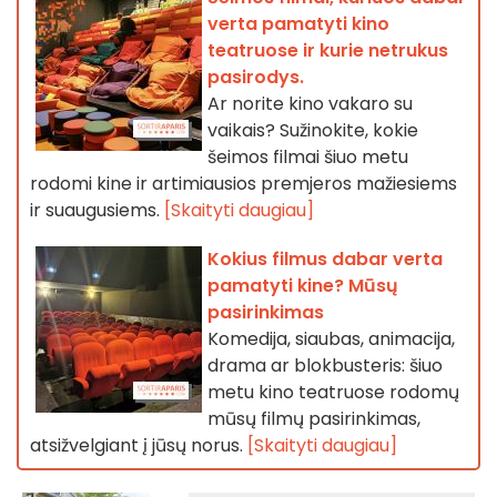
verta pamatyti kino
teatruose ir kurie netrukus
pasirodys.
Ar norite kino vakaro su
vaikais? Sužinokite, kokie
šeimos filmai šiuo metu
rodomi kine ir artimiausios premjeros mažiesiems
ir suaugusiems.
[Skaityti daugiau]
Kokius filmus dabar verta
pamatyti kine? Mūsų
pasirinkimas
Komedija, siaubas, animacija,
drama ar blokbusteris: šiuo
metu kino teatruose rodomų
mūsų filmų pasirinkimas,
atsižvelgiant į jūsų norus.
[Skaityti daugiau]