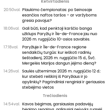
Ketvirtadienis
20:50val.
Plaukimo čempionatas: po Seinosoje
esančios naftos taršos – ar varžyboms
gresia pavojus?
18:06val.
Gali būti, kad penktoji karščio banga
užklups Paryžių ir Île-de-France jau nuo
2026 m. rugpjūčio 10-osios savaitės.
17:18val.
Paryžiuje ir Île-de-France regione
sendaikčių turgūs: kur ieškoti radinių
šeštadienį, 2026 m. rugpjūčio 15 d., Švč.
Mergelės Marijos dangun įėjimo dieną?
14:26val.
Saulės užtemimas 2026 m. rugpjūčio 12 d.:
kur stebėti reiškinį iš Paryžiaus ir jo
apylinkių? Pagrindiniai renginiai ir geriausios
stebėjimo vietos
Trečiadienis
14:54val.
Kavos bėgimas, garsiausias padavėjų
bėgimo renginys, galiausiai neįvyks rugsėjį