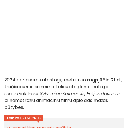
2024 m. vasaros atostogų metu, nuo
rugpjūčio 21 d.,
trečiadienio,
su šeima keliaukite į kino teatrą ir
susipažinkite su
Sylvanian šeimomis, Frėjos dovana
-
pilnametražiu animaciniu filmu apie šias mažas
būtybes.
TAIP PAT SKAITYKITE
Geriausi kino teatrai Paryžiuje