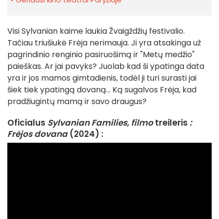
Visi Sylvanian kaime laukia Žvaigždžių festivalio.
Tačiau triušiukė Frėja nerimauja. Ji yra atsakinga už
pagrindinio renginio pasiruošimą ir "Metų medžio"
paieškas. Ar jai pavyks? Juolab kad ši ypatinga data
yra ir jos mamos gimtadienis, todėl ji turi surasti jai
šiek tiek ypatingą dovaną... Ką sugalvos Frėja, kad
pradžiugintų mamą ir savo draugus?
Oficialus
Sylvanian Families, filmo
treileris
:
Frėjos dovana
(2024) :