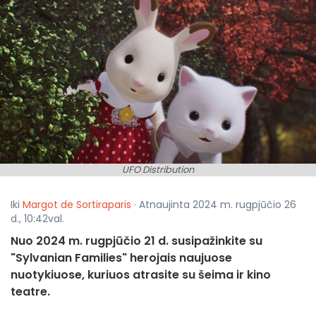
UFO Distribution
Iki
Margot de Sortiraparis
· Atnaujinta 2024 m. rugpjūčio 26
d., 10:42val.
Nuo 2024 m. rugpjūčio 21 d. susipažinkite su
"Sylvanian Families" herojais naujuose
nuotykiuose, kuriuos atrasite su šeima ir kino
teatre.