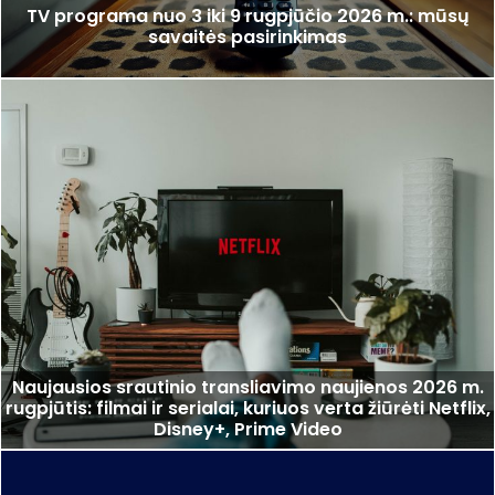
TV programa nuo 3 iki 9 rugpjūčio 2026 m.: mūsų
savaitės pasirinkimas
Naujausios srautinio transliavimo naujienos 2026 m.
rugpjūtis: filmai ir serialai, kuriuos verta žiūrėti Netflix,
Disney+, Prime Video