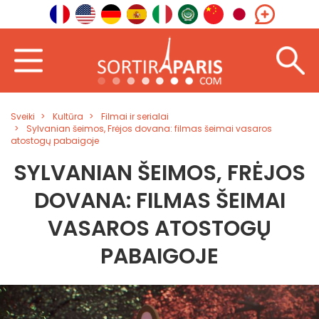
Sveiki
Kultūra
Filmai ir serialai
Sylvanian šeimos, Frėjos dovana: filmas šeimai vasaros
atostogų pabaigoje
SYLVANIAN ŠEIMOS, FRĖJOS
DOVANA: FILMAS ŠEIMAI
VASAROS ATOSTOGŲ
PABAIGOJE