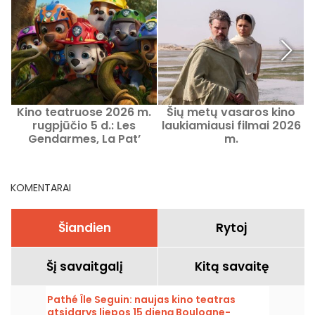
Kino teatruose 2026 m.
Šių metų vasaros kino
rugpjūčio 5 d.: Les
laukiamiausi filmai 2026
Gendarmes, La Pat’
m.
p
Patrouille ir Kyma
KOMENTARAI
Šiandien
Rytoj
Šį savaitgalį
Kitą savaitę
Pathé Île Seguin: naujas kino teatras
atsidarys liepos 15 dieną Boulogne-