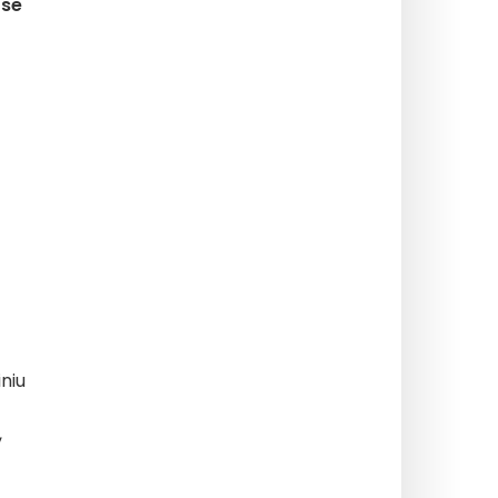
ose
niu
,