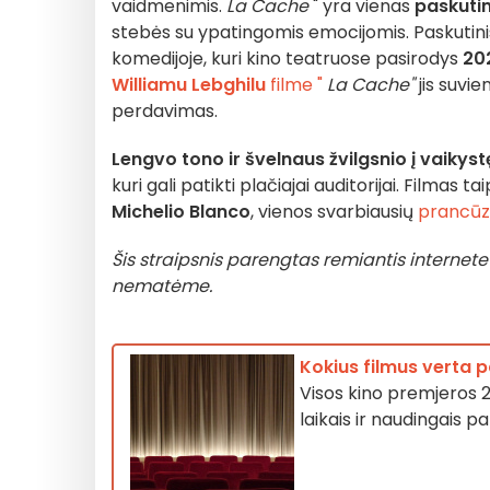
vaidmenimis.
La Cache
" yra vienas
paskutin
stebės su ypatingomis emocijomis. Paskutini
komedijoje, kuri kino teatruose pasirodys
202
Williamu Lebghilu
filme "
La Cache"
jis suvie
perdavimas.
Lengvo tono ir švelnaus žvilgsnio į vaikyst
kuri gali patikti plačiajai auditorijai. Filmas ta
Michelio Blanco
, vienos svarbiausių
prancūz
Šis straipsnis parengtas remiantis internete
nematėme.
Kokius filmus verta 
Visos kino premjeros 2
laikais ir naudingais p