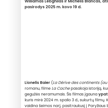
Williamas Lebghilas ir Michelis Blancas, a
pasirodys 2025 m. kovo 19 d.
Lionelis Baier
(
La Dérive des continents (au
romanu, filme
La Cache
pasakoja istoriją, k
gegužės neramumais. Šis filmas įgauna
ypat
kuris mirė 2024 m. spalio 3 d., sukurtų filmų. K
vaidina šeimos narį, pasitraukusį į Paryžiau