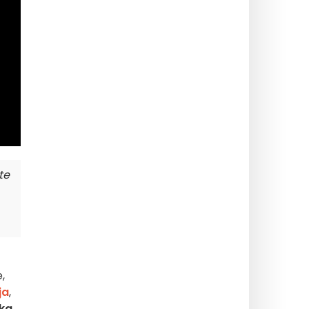
te
,
ja
,
nka