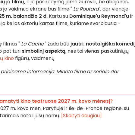
ių
jo
filmų,
o jo pasirodymą jame žiūrovai, be abejonės,
s jo vaidmuo ekrane bus filme "
Le Routard
", dar vienoje
5 m. balandžio 2 d.
Kartu su
Dominique'u Reymond'u
ir
nija kelias aktorių kartas filme, kuriame svarbiausia -
ę
filmas "
La Cache
" žada būti
jautri, nostalgiška komedi
ip pat turi
simbolinį aspektą
, nes tai vienas paskutiniųjų
ų kino
figūrų, vaidmenų.
 prieinama informacija. Minėto filmo ar serialo dar
pamatyti kino teatruose 2027 m. kovo mėnesį?
027 m. kovo mėn. Paryžiuje ir Île-de-France regione, su
atarimais netoli jūsų namų.
[Skaityti daugiau]