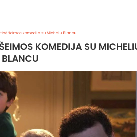
tinė šeimos komedija su Micheliu Blancu
 ŠEIMOS KOMEDIJA SU MICHELI
BLANCU