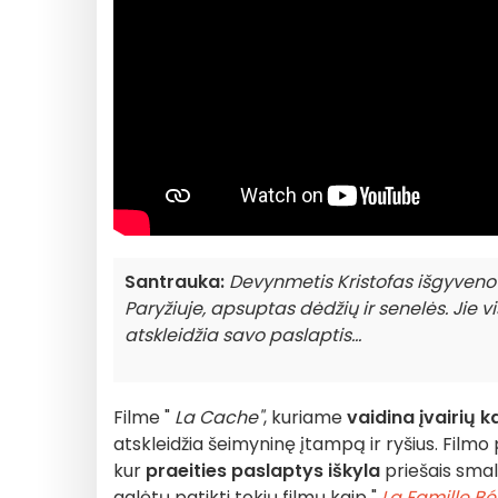
Santrauka:
Devynmetis Kristofas išgyveno 
Paryžiuje, apsuptas dėdžių ir senelės. Jie 
atskleidžia savo paslaptis...
Filme "
La Cache"
, kuriame
vaidina įvairių k
atskleidžia šeimyninę įtampą ir ryšius. Filmo
kur
praeities paslaptys iškyla
priešais smals
galėtų patikti tokių filmų kaip "
La Famille Bél