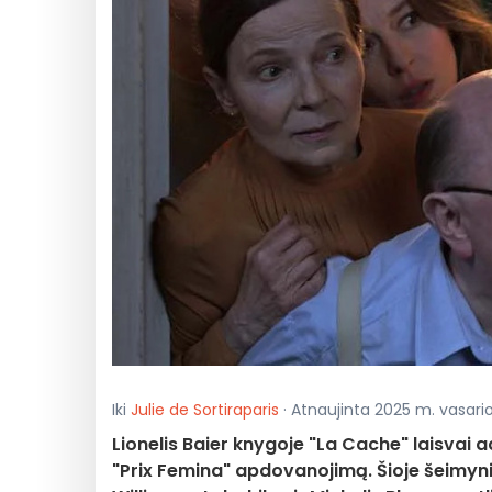
Iki
Julie de Sortiraparis
· Atnaujinta 2025 m. vasario 
Lionelis Baier knygoje "La Cache" laisvai
"Prix Femina" apdovanojimą. Šioje šeimy