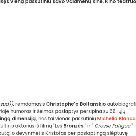
tlikęs vieną paskutinių savo vaidmenų kine. Kino teatru
 sud))
, remdamasis
Christophe'o Boltanskio
autobiografi
urioje humoras ir šeimos paslaptys persipina su 68-ųjų
ingą dimensiją,
nes tai vienas paskutinių
Michelio Blanco
ultinis aktorius iš filmų "Les
Bronzés
" ir "
Grosse Fatigue
"
s butą, o devynmetis Kristofas per paslaptingą slėptuvę