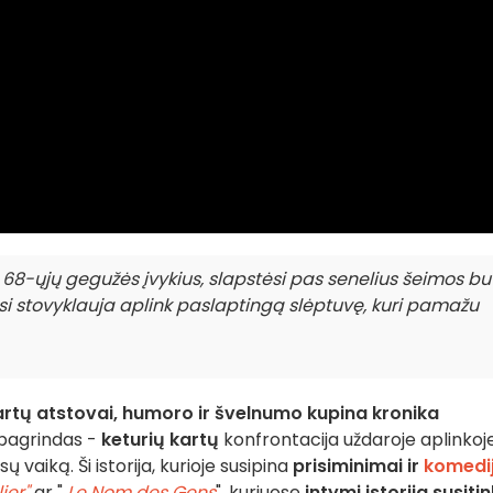
68-ųjų gegužės įvykius, slapstėsi pas senelius šeimos bu
visi stovyklauja aplink paslaptingą slėptuvę, kuri pamažu
artų atstovai,
humoro ir švelnumo kupina kronika
 pagrindas -
keturių kartų
konfrontacija uždaroje aplinkoje
ų vaiką. Ši istorija, kurioje susipina
prisiminimai ir
komedi
ier"
ar "
Le Nom des Gens
"
, kuriuose
intymi istorija susiti