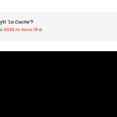
yti
"La Cache"
?
uo
2025 m. kovo 19 d.