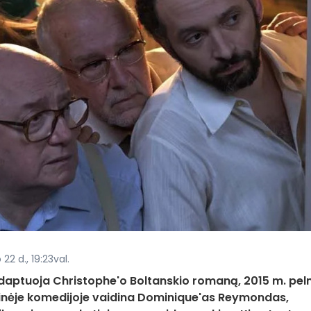
22 d., 19:23val.
 adaptuoja Christophe'o Boltanskio romaną, 2015 m. peln
ninėje komedijoje vaidina Dominique'as Reymondas,