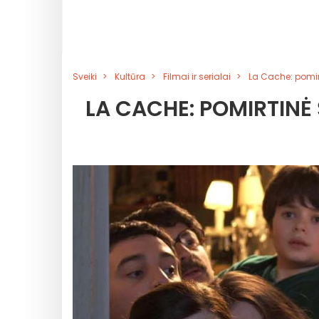
Sveiki
Kultūra
Filmai ir serialai
La Cache: pomir
LA CACHE: POMIRTINĖ