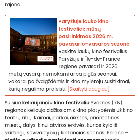
rajone.
Paryžiuje lauko kino
festivaliai: mūsų
pasirinkimas 2026 m.
pavasario–vasaros sezono
Raskite laukų kino festivalius
Paryžiuje ir Île-de-France
regione pavasarį ir 2026
metų vasarą: nemokami arba pigūs seansai,
vakarai po žvaigždėmis ir kino mylėtojų susitikimai,
kurių negalima praleisti.
[Skaityti daugiau]
Su šiuo
keliaujančiu kino festivaliu
Yvelinės (78)
regionas keliauja didžiosiomis kino platybėmis už kino
teatrų ribų. Kaimai, parkai, aikštės, prioritetinės
miestų dalys: kinui atviros erdvės, kurios kyla iš
skirtingų savivaldybių į kintančias scenas. Ekrane –