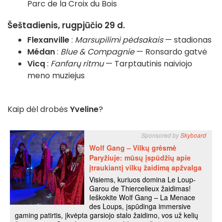
Parc de la Croix du Bois
Šeštadienis, rugpjūčio 29 d.
Flexanville
:
Marsupilimi pėdsakais
— stadionas
Médan
:
Blue & Compagnie
— Ronsardo gatvė
Vicq
:
Fanfarų ritmu
— Tarptautinis naiviojo
meno muziejus
Kaip dėl drobės
Yveline
?