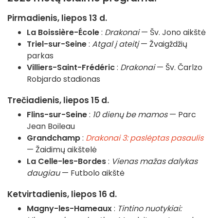
Pirmadienis, liepos 13 d.
La Boissière-École
:
Drakonai
— Šv. Jono aikštė
Triel-sur-Seine
:
Atgal į ateitį
— Žvaigždžių
parkas
Villiers-Saint-Frédéric
:
Drakonai
— Šv. Čarlzo
Robjardo stadionas
Trečiadienis, liepos 15 d.
Flins-sur-Seine
:
10 dienų be mamos
— Parc
Jean Boileau
Grandchamp
:
Drakonai 3: paslėptas pasaulis
— Žaidimų aikštelė
La Celle-les-Bordes
:
Vienas mažas dalykas
daugiau
— Futbolo aikštė
Ketvirtadienis, liepos 16 d.
Magny-les-Hameaux
:
Tintino nuotykiai: