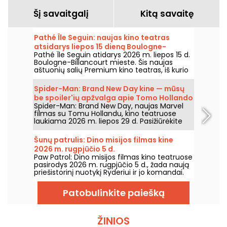
Šį savaitgalį
Kitą savaitę
Pathé Île Seguin: naujas kino teatras
atsidarys liepos 15 dieną Boulogne-
Pathé Île Seguin atidarys 2026 m. liepos 15 d.
Billancourt
Boulogne-Billancourt mieste. Šis naujas
aštuonių salių Premium kino teatras, iš kurio
viena salė – IMAX, įsikurs Pointe des Arts
teritorijoje Île Seguin saloje.
Spider-Man: Brand New Day kine — mūsų
be spoiler'ių apžvalga apie Tomo Hollando
Spider-Man: Brand New Day, naujas Marvel
grįžimą į Žmogų-Vorą
filmas su Tomu Hollandu, kino teatruose
laukiama 2026 m. liepos 29 d. Pasižiūrėkite
mūsų apžvalgą!
Šunų patrulis: Dino misijos filmas kine
2026 m. rugpjūčio 5 d.
Paw Patrol: Dino misijos filmas kino teatruose
pasirodys 2026 m. rugpjūčio 5 d., žada naują
priešistorinį nuotykį Ryderiui ir jo komandai.
Patobulinkite paiešką
ŽINIOS