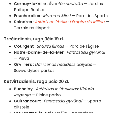
Cernay-la-Ville
:
Šventės nuotaika
— Jardins
Philippe Rocher
Feucherolles
:
Mamma Mia !
— Parc des Sports
Soindres
:
Astérix et Obélix : l’Empire du Milieu
—
Terrain multisport
Trečiadienis, rugpjūčio 19 d.
Courgent
:
Smurfų filmas
— Parc de l’Église
Notre-Dame-de-la-Mer
:
Fantastiški gyvūnai
— Pieva
Orvilliers
:
Dar vienas nedidelis dalykas
—
Savivaldybės parkas
Ketvirtadienis, rugpjūčio 20 d.
Buchelay
:
Astérixas ir Obeliksas: Vidurio
imperija
— Plaine parko
Guitrancourt
:
Fantastiški gyvūnai
— Sporto
aikštelė