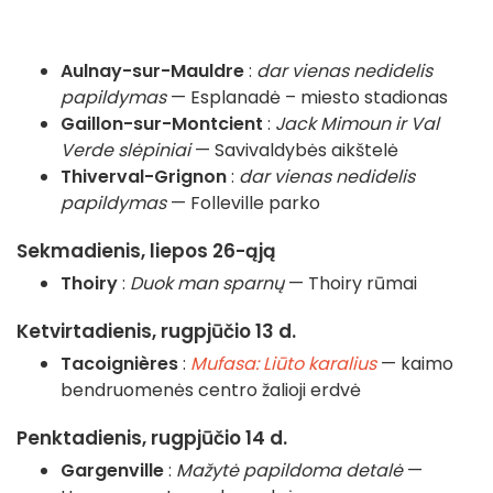
Aulnay-sur-Mauldre
:
dar vienas nedidelis
papildymas
— Esplanadė – miesto stadionas
Gaillon-sur-Montcient
:
Jack Mimoun ir Val
Verde slėpiniai
— Savivaldybės aikštelė
Thiverval-Grignon
:
dar vienas nedidelis
papildymas
— Folleville parko
Sekmadienis, liepos 26-ąją
Thoiry
:
Duok man sparnų
— Thoiry rūmai
Ketvirtadienis, rugpjūčio 13 d.
Tacoignières
:
Mufasa: Liūto karalius
— kaimo
bendruomenės centro žalioji erdvė
Penktadienis, rugpjūčio 14 d.
Gargenville
:
Mažytė papildoma detalė
—