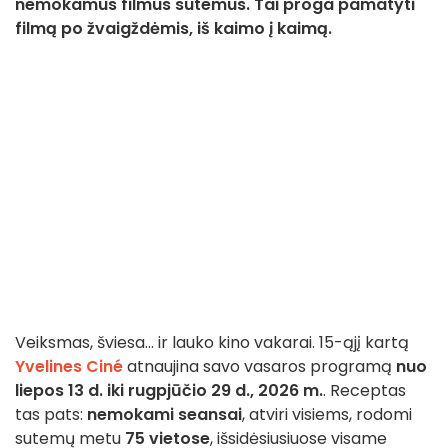
nemokamus filmus sutemus. Tai proga pamatyti
filmą po žvaigždėmis, iš kaimo į kaimą.
Veiksmas, šviesa… ir lauko kino vakarai. 15-ąjį kartą
Yvelines Ciné
atnaujina savo vasaros programą
nuo
liepos 13 d. iki rugpjūčio 29 d., 2026 m.
. Receptas
tas pats:
nemokami seansai
, atviri visiems, rodomi
sutemų metu
75 vietose
, išsidėsiusiuose visame