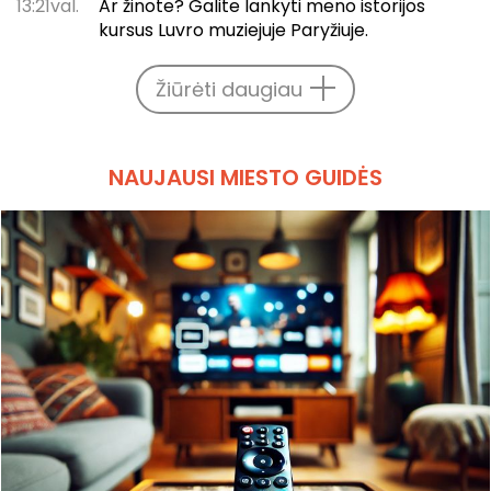
13:21val.
Ar žinote? Galite lankyti meno istorijos
kursus Luvro muziejuje Paryžiuje.
Žiūrėti daugiau
NAUJAUSI MIESTO GUIDĖS