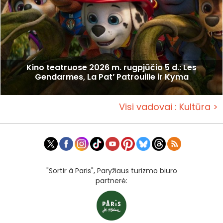
Kino teatruose 2026 m. rugpjūčio 5 d.: Les
Gendarmes, La Pat’ Patrouille ir Kyma
Visi vadovai : Kultūra >
"Sortir à Paris", Paryžiaus turizmo biuro
partnerė: