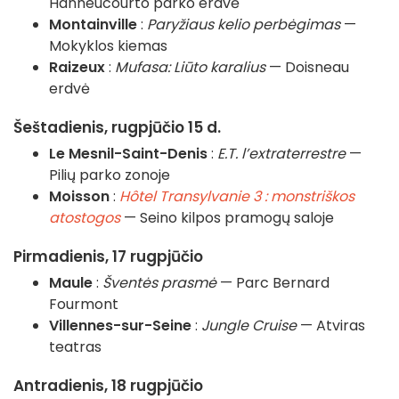
Hanneucourto parko erdvė
Montainville
:
Paryžiaus kelio perbėgimas
—
Mokyklos kiemas
Raizeux
:
Mufasa: Liūto karalius
— Doisneau
erdvė
Šeštadienis, rugpjūčio 15 d.
Le Mesnil-Saint-Denis
:
E.T. l’extraterrestre
—
Pilių parko zonoje
Moisson
:
Hôtel Transylvanie 3 : monstriškos
atostogos
— Seino kilpos pramogų saloje
Pirmadienis, 17 rugpjūčio
Maule
:
Šventės prasmė
— Parc Bernard
Fourmont
Villennes-sur-Seine
:
Jungle Cruise
— Atviras
teatras
Antradienis, 18 rugpjūčio