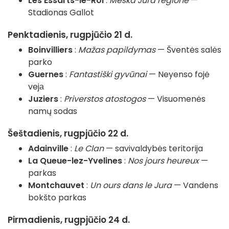
Les Essarts-le-Roi
:
Meška Jura regione
—
Stadionas Gallot
Penktadienis, rugpjūčio 21 d.
Boinvilliers
:
Mažas papildymas
— Šventės salės
parko
Guernes
:
Fantastiški gyvūnai
— Neyenso fojė
vejа
Juziers
:
Priverstos atostogos
— Visuomenės
namų sodas
Šeštadienis, rugpjūčio 22 d.
Adainville
:
Le Clan
— savivaldybės teritorija
La Queue-lez-Yvelines
:
Nos jours heureux
—
parkas
Montchauvet
:
Un ours dans le Jura
— Vandens
bokšto parkas
Pirmadienis, rugpjūčio 24 d.