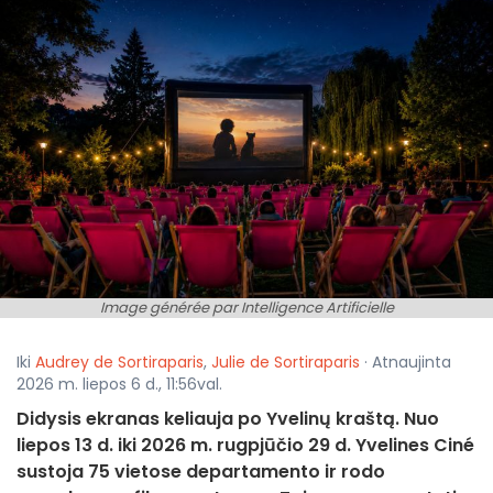
Image générée par Intelligence Artificielle
Iki
Audrey de Sortiraparis
,
Julie de Sortiraparis
· Atnaujinta
2026 m. liepos 6 d., 11:56val.
Didysis ekranas keliauja po Yvelinų kraštą. Nuo
liepos 13 d. iki 2026 m. rugpjūčio 29 d. Yvelines Ciné
sustoja 75 vietose departamento ir rodo