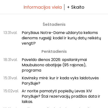
Informacijos viela
+ Skaito
Šeštadienis
13:31val.
Paryžiaus Notre-Dame uždaryta kelioms
dienoms rugsėjį: kodėl ir kurių datų reikėtų
vengti?
Penktadienis
18:31val.
Paveldo dienos 2026: apsilankymai
Maubuisono abatijoje (95 rajonas),
programa
15:31val.
Kavinsky mirė: kur ir kada vyks laidotuvės
Paryžiuje?
15:02val.
Ar norite pamatyti popiežių Levas XIV
Paryžiuje? Štai rezervacijų pradžios data ir
laikas.