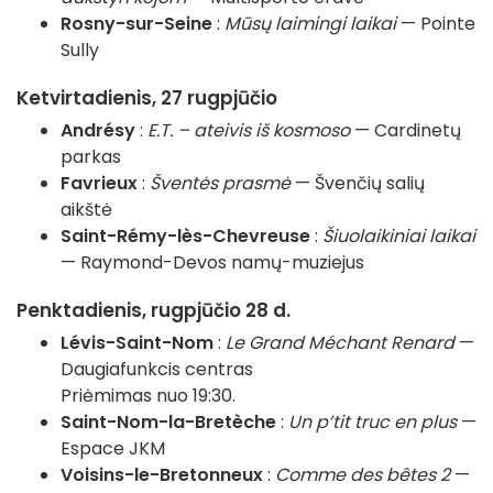
Rosny-sur-Seine
:
Mūsų laimingi laikai
— Pointe
Sully
Ketvirtadienis, 27 rugpjūčio
Andrésy
:
E.T. – ateivis iš kosmoso
— Cardinetų
parkas
Favrieux
:
Šventės prasmė
— Švenčių salių
aikštė
Saint-Rémy-lès-Chevreuse
:
Šiuolaikiniai laikai
— Raymond-Devos namų-muziejus
Penktadienis, rugpjūčio 28 d.
Lévis-Saint-Nom
:
Le Grand Méchant Renard
—
Daugiafunkcis centras
Priėmimas nuo 19:30.
Saint-Nom-la-Bretèche
:
Un p’tit truc en plus
—
Espace JKM
Voisins-le-Bretonneux
:
Comme des bêtes 2
—