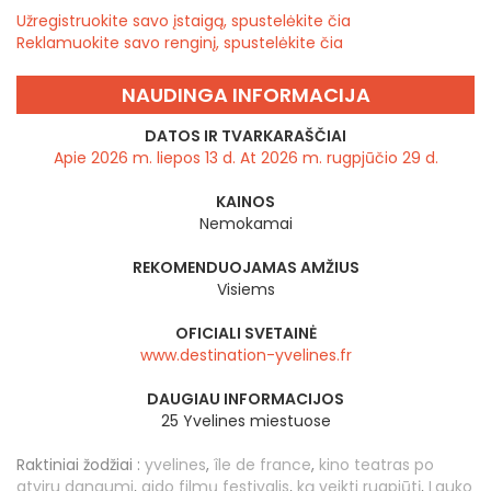
Užregistruokite savo įstaigą, spustelėkite čia
Reklamuokite savo renginį, spustelėkite čia
NAUDINGA INFORMACIJA
DATOS IR TVARKARAŠČIAI
Apie 2026 m. liepos 13 d. At 2026 m. rugpjūčio 29 d.
KAINOS
Nemokamai
REKOMENDUOJAMAS AMŽIUS
Visiems
OFICIALI SVETAINĖ
www.destination-yvelines.fr
DAUGIAU INFORMACIJOS
25 Yvelines miestuose
Raktiniai žodžiai :
yvelines
,
île de france
,
kino teatras po
atviru dangumi
,
gido filmų festivalis
,
ką veikti rugpjūtį
,
Lauko