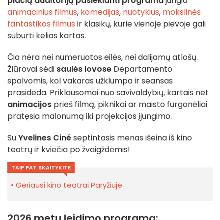
plačią auditoriją pasiekianti programa
jungia
animacinius filmus
,
komedijas
,
nuotykius
,
mokslinės
fantastikos filmus
ir klasikų, kurie vienoje pievoje gali
suburti kelias kartas.
Čia nėra nei numeruotos eilės, nei dalijamų atlošų.
Žiūrovai sėdi
saulės lovose
Departamento
spalvomis, kol vakaras užklumpa ir seansas
prasideda. Priklausomai nuo savivaldybių, kartais net
animacijos
prieš filmą, piknikai ar maisto furgonėliai
pratęsia malonumą iki projekcijos įjungimo.
Su
Yvelines Ciné
septintasis menas išeina iš kino
teatrų ir kviečia po žvaigždėmis!
TAIP PAT SKAITYKITE
Geriausi kino teatrai Paryžiuje
2026 metų leidimo programa: