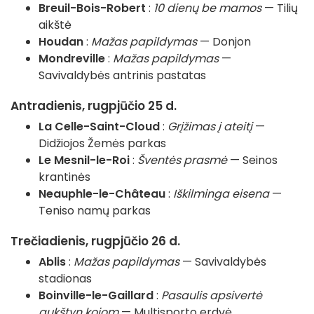
Breuil-Bois-Robert
:
10 dienų be mamos
— Tilių
aikštė
Houdan
:
Mažas papildymas
— Donjon
Mondreville
:
Mažas papildymas
—
Savivaldybės antrinis pastatas
Antradienis, rugpjūčio 25 d.
La Celle-Saint-Cloud
:
Grįžimas į ateitį
—
Didžiojos Žemės parkas
Le Mesnil-le-Roi
:
Šventės prasmė
— Seinos
krantinės
Neauphle-le-Château
:
Iškilminga eisena
—
Teniso namų parkas
Trečiadienis, rugpjūčio 26 d.
Ablis
:
Mažas papildymas
— Savivaldybės
stadionas
Boinville-le-Gaillard
:
Pasaulis apsivertė
aukštyn kojom
— Multisporto erdvė