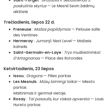
Saint-Forget
:
Gražuolis ir Sebastienas 3:
paskutinis skyrius
— Le Mesnil Sevin žaidimų
aikštelė
Trečiadienis, liepos 22 d.
Freneuse
:
Mažas papildymas
— Pelouse salle
des Ventines
Hermeray
:
Jumanji: Next Level
— Mažasis
kalnelis
Saint-Germain-en-Laye
:
Trys muškietininkai:
D’Artagnanas
— Place des Rotondes
Ketvirtadienis, 23 liepos
Issou
:
Dragons
— Pilies parkas
Les Mesnuls
:
Mūsų laimingi laikai
— Miesto
parkas
Maitinimas ir gėrimai vietoje.
Rosay
:
Tai pasaulis, kur viskas apversta
— Louis
Hureto parkas