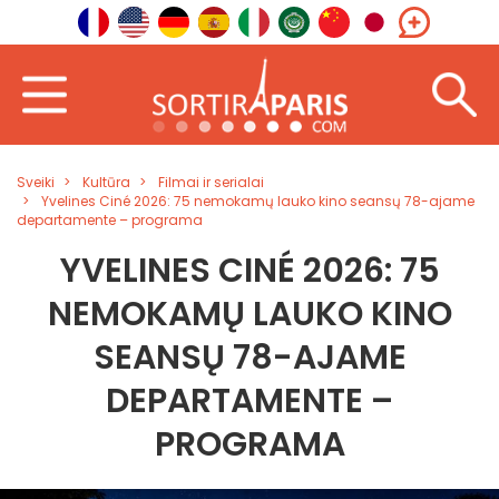
Sveiki
Kultūra
Filmai ir serialai
Yvelines Ciné 2026: 75 nemokamų lauko kino seansų 78-ajame
departamente – programa
YVELINES CINÉ 2026: 75
NEMOKAMŲ LAUKO KINO
SEANSŲ 78-AJAME
DEPARTAMENTE –
PROGRAMA