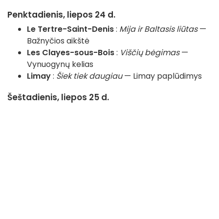
Penktadienis, liepos 24 d.
Le Tertre-Saint-Denis
:
Mija ir Baltasis liūtas
—
Bažnyčios aikštė
Les Clayes-sous-Bois
:
Viščių bėgimas
—
Vynuogynų kelias
Limay
:
Šiek tiek daugiau
— Limay paplūdimys
Šeštadienis, liepos 25 d.