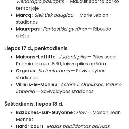
Vienaragio paslaptis
— Mauduit sporto parko
teritorijoje
Marcq
:
Šiek tiek daugiau
— Marie Leblan
stadionas
Maurepas
:
Fantastiški gyvūnai
— Riboudo
aikštė
Liepos 17 d., penktadienis
Maisons-Laffitte
:
Judanti pilis
— Pilies sodai
Priėmimas nuo 18:30, laisva pilies apžiūra.
Orgerus
:
Su fanfaromis
— Savivaldybės
stadionas
Villiers-le-Mahieu
:
Astérix ir Obeliksas: Vidurio
imperija
— Savivaldybės stadionas
Šeštadienis, liepos 18 d.
Bazoches-sur-Guyonne
:
Flow
— Maison Jean
Monnet
Hardricourt
:
Mažas papildomas dalykas
—