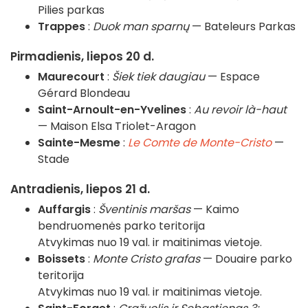
Pilies parkas
Trappes
:
Duok man sparnų
— Bateleurs Parkas
Pirmadienis, liepos 20 d.
Maurecourt
:
Šiek tiek daugiau
— Espace
Gérard Blondeau
Saint-Arnoult-en-Yvelines
:
Au revoir là-haut
— Maison Elsa Triolet-Aragon
Sainte-Mesme
:
Le Comte de Monte-Cristo
—
Stade
Antradienis, liepos 21 d.
Auffargis
:
Šventinis maršas
— Kaimo
bendruomenės parko teritorija
Atvykimas nuo 19 val. ir maitinimas vietoje.
Boissets
:
Monte Cristo grafas
— Douaire parko
teritorija
Atvykimas nuo 19 val. ir maitinimas vietoje.