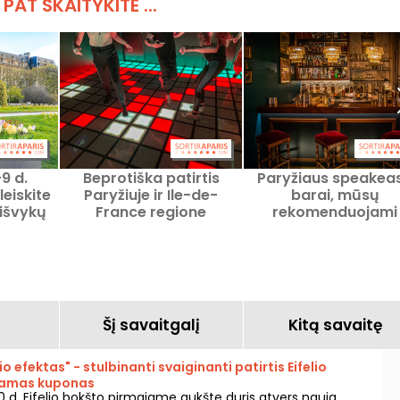
 PAT SKAITYKITE ...
9 d.
Beprotiška patirtis
Paryžiaus speakea
leiskite
Paryžiuje ir Ile-de-
barai, mūsų
 išvykų
France regione
rekomenduojami
s
paslėpti barai
Šį savaitgalį
Kitą savaitę
lio efektas" - stulbinanti svaiginanti patirtis Eifelio
kamas kuponas
0 d. Eifelio bokšto pirmajame aukšte duris atvers nauja