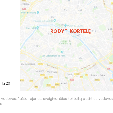
RODYTI KORTELĘ
iki 20
s vadovas
,
Pašto rajonas
,
svaiginančios kokteilių patirties vadova
us