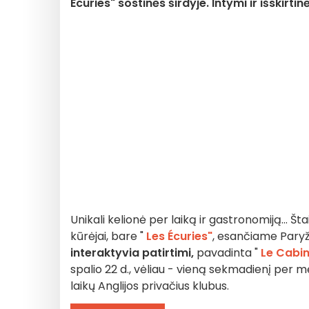
Écuries" sostinės širdyje. Intymi ir išskirt
Unikali kelionė per laiką ir gastronomiją... Šta
kūrėjai, bare "
Les Écuries"
, esančiame Paryži
interaktyvia patirtimi,
pavadinta "
Le Cabin
spalio 22 d., vėliau - vieną sekmadienį per m
laikų Anglijos privačius klubus.