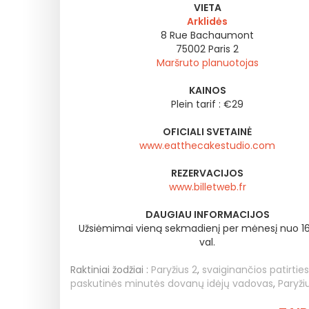
VIETA
Arklidės
8 Rue Bachaumont
75002
Paris 2
Maršruto planuotojas
KAINOS
Plein tarif : €29
OFICIALI SVETAINĖ
www.eatthecakestudio.com
REZERVACIJOS
www.billetweb.fr
DAUGIAU INFORMACIJOS
Užsiėmimai vieną sekmadienį per mėnesį nuo 16 
val.
Raktiniai žodžiai :
Paryžius 2
,
svaiginančios patirtie
paskutinės minutės dovanų idėjų vadovas
,
Paryži