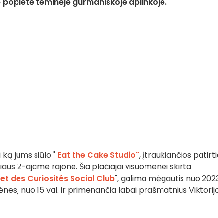
inė popietė teminėje gurmaniškoje aplinkoje.
i ką jums siūlo "
Eat the Cake Studio"
, įtraukiančios patirt
aus 2-ajame rajone. Šia plačiajai visuomenei skirta
et des Curiosités Social Club
", galima mėgautis nuo 202
ėnesį nuo 15 val. ir primenančia labai prašmatnius Viktorij