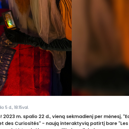
 5 d., 18:15val.
 2023 m. spalio 22 d., vieną sekmadienį per mėnesį, "E
t des Curiosités" - naują interaktyvią patirtį bare "Les