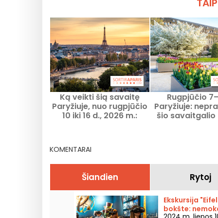
TAIP
Ką veikti šią savaitę
Rugpjūčio 7–
Paryžiuje, nuo rugpjūčio
Paryžiuje: nepra
10 iki 16 d., 2026 m.:
šio savaitgalio
nepraleidžiami renginiai
programo
KOMENTARAI
Šiandien
Rytoj
Ekskursija "Eife
bokšte: nemo
2024 m. liepos 1