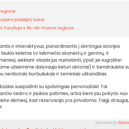
 regione
ojami paslėpti barai
. Paryžiuje ir Île-de-France regione
iantis ir interaktyvus, panardinantis į skirtingus istorijos
 laukia keletas to laikmečio skanėstų ir gėrimų. Ir
ėnesį, siekiant visada jus nustebinti, ypač jei sugrįšite!
name užsiėmime dalyvauja keturi aktoriai) ir bendraukite s
- su neribotais burbuliukais ir teminiais užkandžiais.
us būdas susipažinti su spalvingais personažais! Tai
čio teatro ir jaukios patirties, arba bent jau pokytis nuo
pkite dėmesį, kad rezervacija yra privaloma. Taigi, draugai,
?