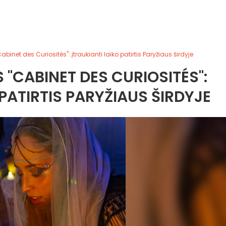
abinet des Curiosités": įtraukianti laiko patirtis Paryžiaus širdyje
 "CABINET DES CURIOSITÉS":
 PATIRTIS PARYŽIAUS ŠIRDYJE