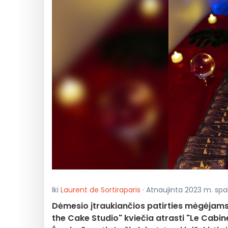
Iki
Laurent de Sortiraparis
· Atnaujinta 2023 m. spalio
Dėmesio įtraukiančios patirties mėgėjams!
the Cake Studio" kviečia atrasti "Le Cabine