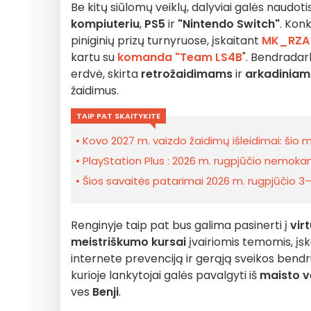
Be kitų siūlomų veiklų, dalyviai galės naudoti
kompiuteriu
,
PS5
ir
"Nintendo Switch"
. Kon
piniginių prizų turnyruose, įskaitant
MK_RZA
kartu su
komanda "Team LS4B
". Bendradar
erdvė, skirta
retrožaidimams
ir
arkadiniam
žaidimus.
TAIP PAT SKAITYKITE
Kovo 2027 m. vaizdo žaidimų išleidimai: šio m
PlayStation Plus : 2026 m. rugpjūčio nemokami
Šios savaitės patarimai 2026 m. rugpjūčio 3–9
Renginyje taip pat bus galima pasinerti į
vir
meistriškumo kursai
įvairiomis temomis, įs
internete prevenciją ir gerąją sveikos bend
kurioje lankytojai galės pavalgyti iš
maisto v
ves
Benji
.