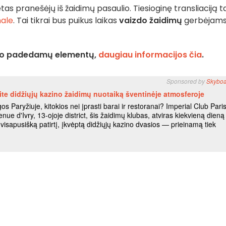
as pranešėjų iš žaidimų pasaulio. Tiesioginę transliaciją t
ale
. Tai tikrai bus puikus laikas
vaizdo žaidimų
gerbėjams.
lekto padedamų elementų,
daugiau informacijos čia
.