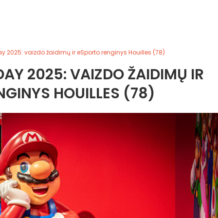
 2025: vaizdo žaidimų ir eSporto renginys Houilles (78)
AY 2025: VAIZDO ŽAIDIMŲ IR
GINYS HOUILLES (78)