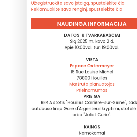
Užregistruokite savo įstaigą, spustelėkite čia
Reklamuokite savo renginį, spustelėkite čia
NAUDINGA INFORMACIJA
DATOS IR TVARKARAŠČIAI
Šią 2025 m. kovo 2 d.
Apie 10:00val. turi 19:00val.
VIETA
Espace Ostermeyer
16 Rue Louise Michel
78800
Houilles
Maršruto planuotojas
Prieinamumas
PRIEIGA
RER A stotis "Houilles Carrière-sur-Seine", tad
autobuso linija Gare d'Argenteuil kryptimi, stotelė
arba "Joliot Curie".
KAINOS
Nemokamai