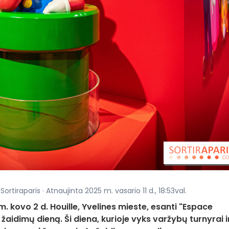
rtiraparis · Atnaujinta 2025 m. vasario 11 d., 18:53val.
 kovo 2 d. Houille, Yvelines mieste, esanti "Espace
žaidimų dieną. Ši diena, kurioje vyks varžybų turnyrai i