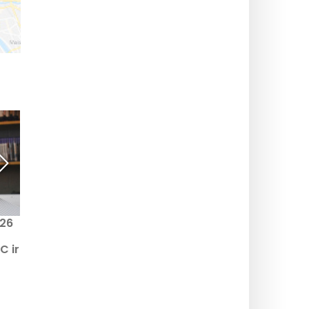
26
10 išvykų į Paryžiaus
Esporto pasaulio taurė
regioną šį savaitgalį,
įsiveržia į Eliziejaus
C ir
rugpjūčio 1–2 d., kurias
laukus – nemokama
galima įgyvendinti su
šventė visiems!
Navigo kortele