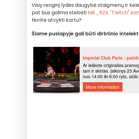
Visą renginį lydės daugybė staigmenų ir kelet
pat bus galima stebėti
MK_RZA "Twitch" kan
Norite atvykti kartu?
Šiame puslapyje gali būti dirbtinio inte