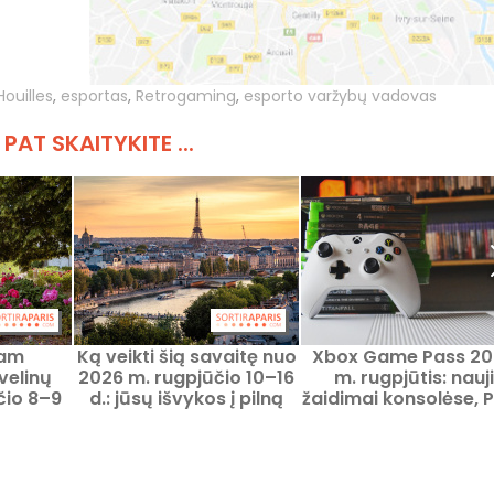
Houilles
,
esportas
,
Retrogaming
,
esporto varžybų vadovas
 PAT SKAITYKITE ...
iam
Ką veikti šią savaitę nuo
Xbox Game Pass 20
Jvelinų
2026 m. rugpjūčio 10–16
m. rugpjūtis: nauji
čio 8–9
d.: jūsų išvykos į pilną
žaidimai konsolėse, P
ėjos
savaitę Paryžiuje
debesyse