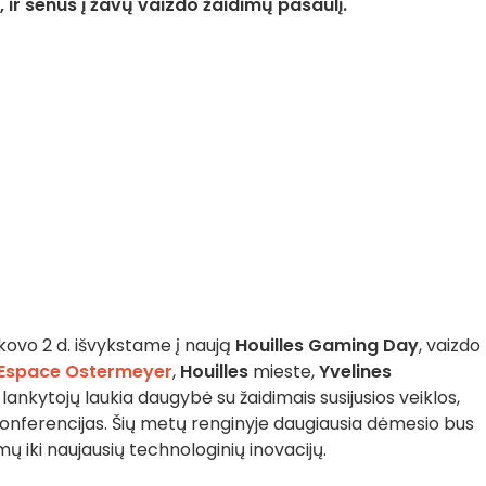
, ir senus į žavų vaizdo žaidimų pasaulį.
. kovo 2 d. išvykstame į naują
Houilles Gaming Day
, vaizdo
Espace Ostermeyer
,
Houilles
mieste,
Yvelines
ankytojų laukia daugybė su žaidimais susijusios veiklos,
onferencijas. Šių metų renginyje daugiausia dėmesio bus
mų iki naujausių technologinių inovacijų.