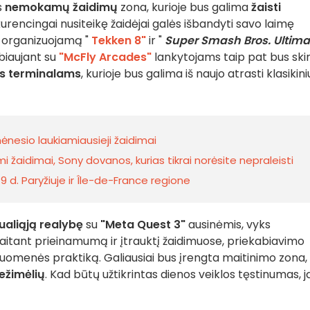
s
nemokamų žaidimų
zona, kurioje bus galima
žaisti
kurencingai nusiteikę žaidėjai galės išbandyti savo laimę
organizuojamą "
Tekken 8"
ir "
Super Smash Bros. Ultima
biaujant su
"McFly Arcades"
lankytojams taip pat bus ski
s terminalams
, kurioje bus galima iš naujo atrasti klasikini
ėnesio laukiamiausieji žaidimai
 žaidimai, Sony dovanos, kurias tikrai norėsite nepraleisti
 d. Paryžiuje ir Île-de-France regione
tualiąją realybę
su
"Meta Quest 3"
ausinėmis, vyks
kaitant prieinamumą ir įtrauktį žaidimuose, priekabiavimo
ruomenės praktiką. Galiausiai bus įrengta maitinimo zona,
ežimėlių
. Kad būtų užtikrintas dienos veiklos tęstinumas, j