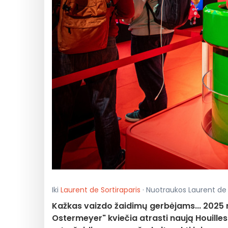
Iki
Laurent de Sortiraparis
· Nuotraukos Laurent de So
Kažkas vaizdo žaidimų gerbėjams... 2025 m.
Ostermeyer" kviečia atrasti naują Houilles 