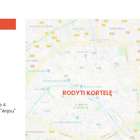
RODYTI KORTELĘ
a 4
 "Anjou"