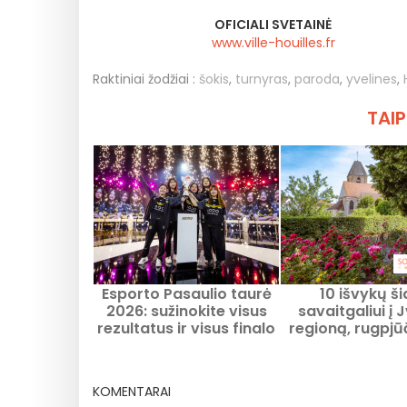
OFICIALI SVETAINĖ
www.ville-houilles.fr
Raktiniai žodžiai :
šokis
,
turnyras
,
paroda
,
yvelines
,
TAIP
Esporto Pasaulio taurė
10 išvykų š
2026: sužinokite visus
savaitgaliui į 
rezultatus ir visus finalo
regioną, rugpjū
laimėtojus
d., geros id
KOMENTARAI