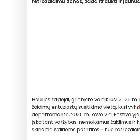
retrožaidimų zonos, žada įtraukti ir jaunus
Houilles žaidėjai, griebkite valdiklius! 2025 m
žaidimų entuziastų susitikimo vietą, kuri vyks
departamente, 2025 m. kovo 2 d. Festivalyje l
įskaitant varžybas, nemokamus žaidimus ir k
skiriama įvairioms patirtims - nuo retrožaidi